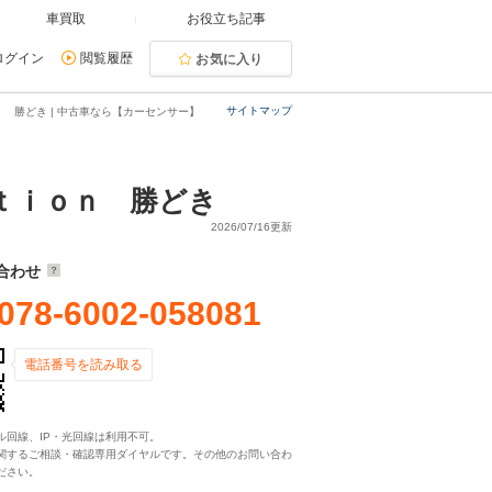
車買取
お役立ち記事
ログイン
閲覧履歴
お気に入り
サイトマップ
 勝どき | 中古車なら【カーセンサー】
ｔｉｏｎ 勝どき
2026/07/16更新
合わせ
078-6002-058081
電話番号を読み取る
ル回線、IP・光回線は利用不可。
関するご相談・確認専用ダイヤルです。その他のお問い合わ
ださい。