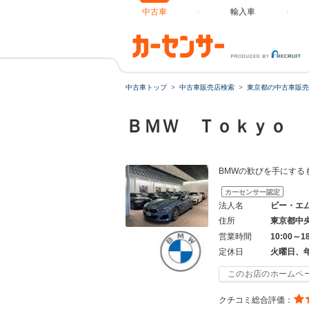
中古車
輸入車
中古車トップ
中古車販売店検索
東京都の中古車販売
ＢＭＷ Ｔｏｋｙｏ 
BMWの歓びを手にする
カーセンサー認定
法人名
ビー・エ
住所
東京都中
営業時間
10:00～1
定休日
火曜日、
このお店のホームペ
クチコミ総合評価：