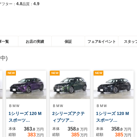
4.8
4.9
アフター：
品質：
庫一覧
お店の実績
保証
フェア&イベント
スタッ
中)
NEW
NEW
NEW
ＢＭＷ
ＢＭＷ
ＢＭＷ
1シリーズ 120 M
2シリーズアクテ
1シリーズ 120 M
スポーツ…
ィブツア…
スポーツ…
363
358
358
本体
本体
本体
.0
万円
.0
万円
.0
万円
383
385
385
総額
総額
総額
万円
万円
万円