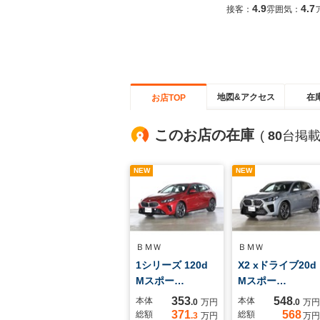
4.9
4.7
接客：
雰囲気：
地図&アクセス
在
お店TOP
このお店の在庫
(
80
台掲載
NEW
NEW
ＢＭＷ
ＢＭＷ
1シリーズ 120d
X2 xドライブ20d
Mスポー…
Mスポー…
353
548
本体
本体
.0
万円
.0
万円
371
568
総額
総額
.3
万円
万円