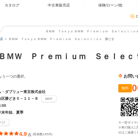
カタログ
中古車販売店
保険/ローン/他
ＢＭＷ Ｔｏｋｙｏ ＢＭＷ Ｐｒｅｍｉｕｍ Ｓｅｌｅｃｔｉｏｎ
店
ＢＭＷ Ｔｏｋｙｏ ＢＭＷ Ｐｒｅｍｉｕｍ Ｓｅｌｅｃｔｉｏｎ 勝どき
ＢＭＷ Ｐｒｅｍｉｕｍ Ｓｅｌｅｃ
お問い
もう一つの選択。
0
無料
ム・ダブリュー東京株式会社
央区勝どき５－１１－８
MAP
8:00
年末年始、夏季
ージ
※一部ダイヤ
※車の購入に
せはご遠慮く
4.9
点
(投稿数145件)