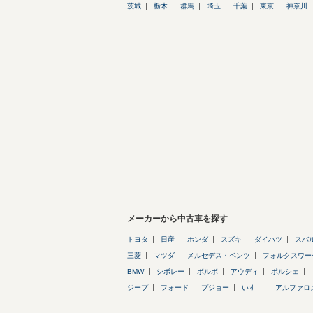
茨城
栃木
群馬
埼玉
千葉
東京
神奈川
メーカーから中古車を探す
トヨタ
日産
ホンダ
スズキ
ダイハツ
スバ
三菱
マツダ
メルセデス・ベンツ
フォルクスワー
BMW
シボレー
ボルボ
アウディ
ポルシェ
ジープ
フォード
プジョー
いすゞ
アルファロ