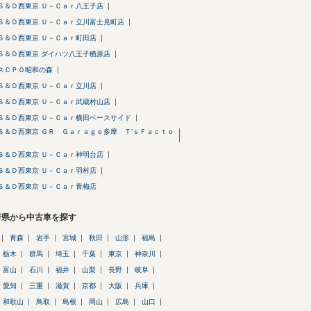
Ｓ＆Ｄ西東京 Ｕ－Ｃａｒ八王子店
Ｓ＆Ｄ西東京 Ｕ－Ｃａｒ立川富士見町店
Ｓ＆Ｄ西東京 Ｕ－Ｃａｒ町田店
Ｓ＆Ｄ西東京 ダイハツ八王子楢原店
スＣＰＯ昭和の森
Ｓ＆Ｄ西東京 Ｕ－Ｃａｒ立川店
Ｓ＆Ｄ西東京 Ｕ－Ｃａｒ武蔵村山店
Ｓ＆Ｄ西東京 Ｕ－Ｃａｒ横田ベースサイド
Ｓ＆Ｄ西東京 ＧＲ Ｇａｒａｇｅ多摩 Ｔ’ｓＦａｃｔｏ
Ｓ＆Ｄ西東京 Ｕ－Ｃａｒ神明台店
Ｓ＆Ｄ西東京 Ｕ－Ｃａｒ羽村店
Ｓ＆Ｄ西東京 Ｕ－Ｃａｒ青梅店
府県から中古車を探す
青森
岩手
宮城
秋田
山形
福島
栃木
群馬
埼玉
千葉
東京
神奈川
富山
石川
福井
山梨
長野
岐阜
愛知
三重
滋賀
京都
大阪
兵庫
和歌山
鳥取
島根
岡山
広島
山口