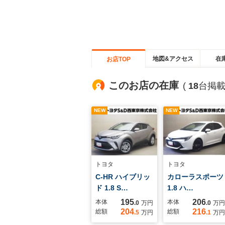
地図&アクセス
在
お店TOP
このお店の在庫
(
18
台掲載
NEW
NEW
トヨタ
トヨタ
C-HR ハイブリッ
カローラスポーツ
ド 1.8 S…
1.8 ハ…
195
206
本体
本体
.0
万円
.0
万円
204
216
総額
総額
.5
万円
.1
万円