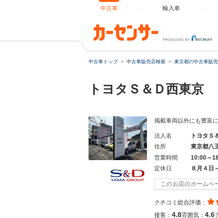
中古車
輸入車
中古車トップ
中古車販売店検索
東京都の中古車販売
トヨタＳ＆Ｄ西東京 
掲載車両以外にも豊富に
法人名
トヨタＳ
住所
東京都八
営業時間
10:00～1
定休日
８月４日
このお店のホームペ
クチコミ総合評価：
4.8
4.6
接客：
雰囲気：