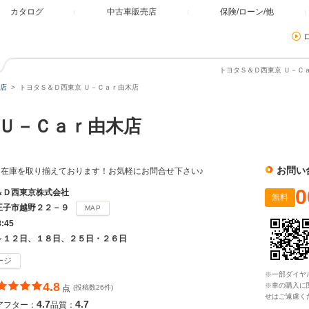
カタログ
中古車販売店
保険/ローン/他
トヨタＳ＆Ｄ西東京 Ｕ－Ｃａ
店
トヨタＳ＆Ｄ西東京 Ｕ－Ｃａｒ由木店
Ｕ－Ｃａｒ由木店
お問い
在庫を取り揃えております！お気軽にお問合せ下さい♪
0
＆Ｄ西東京株式会社
無料
王子市越野２２－９
MAP
8:45
～１２日、１８日、２５日・２６日
ージ
※一部ダイヤ
4.8
※車の購入に
点
(投稿数26件)
せはご遠慮く
4.7
4.7
アフター：
品質：