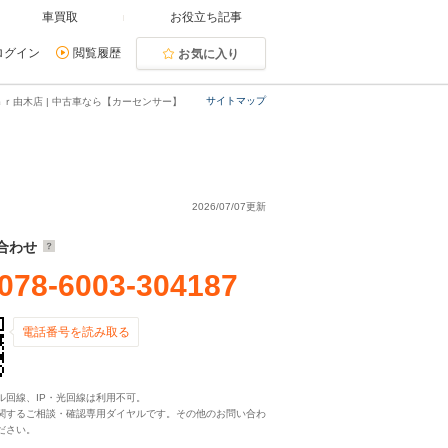
車買取
お役立ち記事
ログイン
閲覧履歴
お気に入り
サイトマップ
ｒ由木店 | 中古車なら【カーセンサー】
2026/07/07更新
合わせ
078-6003-304187
電話番号を読み取る
ル回線、IP・光回線は利用不可。
関するご相談・確認専用ダイヤルです。その他のお問い合わ
ださい。