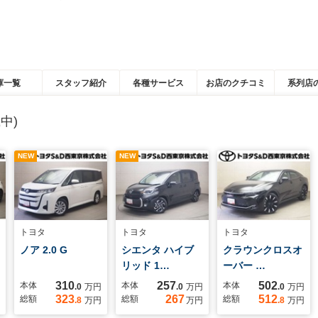
庫一覧
スタッフ紹介
各種サービス
お店のクチコミ
系列店
中)
NEW
NEW
トヨタ
トヨタ
トヨタ
ノア 2.0 G
シエンタ ハイブ
クラウンクロスオ
リッド 1…
ーバー …
310
257
502
本体
本体
本体
.0
万円
.0
万円
.0
万円
323
267
512
総額
総額
総額
.8
万円
万円
.8
万円