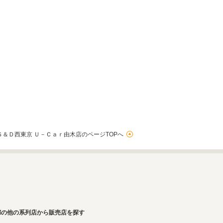
Ｓ＆Ｄ西東京 Ｕ－Ｃａｒ由木店のページTOPへ
都の他の系列店から販売店を探す