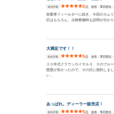
5
点
5
接客：
雰囲気
総合評価
前愛車フィールダーに続き、今回のカムリ
応はもちろん、点検整備時も説明が分かり
大満足です！！
5
点
5
接客：
雰囲気
総合評価
２０年式クラウンロイヤル３、０のブルー
態度が良かったので、その日に契約しまし
い…
あっぱれ。ディーラー販売店！
5
点
5
接客：
雰囲気
総合評価