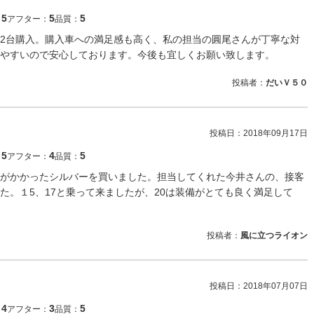
5
5
5
：
アフター：
品質：
2台購入。購入車への満足感も高く、私の担当の圓尾さんが丁寧な対
やすいので安心しております。今後も宜しくお願い致します。
投稿者：
だいＶ５０
投稿日：
2018年09月17日
5
4
5
：
アフター：
品質：
がかかったシルバーを買いました。担当してくれた今井さんの、接客
た。１5、17と乗って来ましたが、20は装備がとても良く満足して
投稿者：
風に立つライオン
投稿日：
2018年07月07日
4
3
5
：
アフター：
品質：