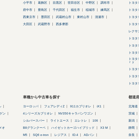
小平市
葛飾区
目黒区
世田谷区
中野区
調布市
トヨタ
府中市
豊島区
千代田区
福生市
稲城市
練馬区
トヨタ
西東京市
墨田区
武蔵村山市
東村山市
清瀬市
トヨタ
大田区
武蔵野市
西多摩郡
トヨタ
レクサ
トヨタ
トヨタ
トヨタ
トヨタ
ｒｙ
トヨタ
トヨタ
トヨタ
車種から中古車を探す
都道
ル
ヨーロッパ
フェアレディZ
911カブリオレ
iX1
北海道
ゲン
4シリーズカブリオレ
NV350キャラバンワゴン
茨城
シルバースパー
ライトエース
エレトレ
106
新潟
メオ
B8グランクーペ
ハイゼットカーゴハイブリッド
X3 M
静岡
M5
SQ6 e-tron
レジアス
ID.4
ADバン
奈良