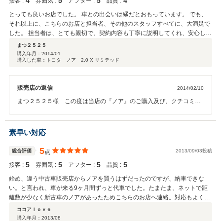
4
5
5
4
接客 :
雰囲気 :
アフター :
品質 :
とっても良いお店でした。 車との出会いは縁だとおもっています。 でも、
それ以上に、こちらのお店と担当者、その他のスタッフすべてに、大満足で
した。 担当者は、とても親切で、契約内容も丁寧に説明してくれ、安心して
購入できました。 店内は小さいけれど、きれいでアットホームな雰囲気(^^)
まつ２５２５
トイレには、なんとオムツまで各サイズ用意されていて、家族連れに優しい
購入年月：
2014/01
購入した車：トヨタ ノア 2.0 X リミテッド
お店だと思いました。 展示されている車もきれいで、いつも車を磨いている
スタッフの方が、熱心ですばらしいと思います。 家から離れていましたが、
こちらのお店で、車を購入できてよかったです。
販売店の返信
2014/02/10
まつ２５２５様 この度は当店の『ノア』のご購入及び、クチコミを
いただき誠にありがとうございます。これからがお付き合いの始まり
ですので、ご不明な点、気になる点等ございましたらお気軽にご連絡
ください。これからもよろしくお願いいたします。
素早い対応
5
総合評価
2013/09/03投稿
点
5
5
5
5
接客 :
雰囲気 :
アフター :
品質 :
始め、違う中古車販売店からノアを買うはずだったのですが、納車できな
い。と言われ、車が来る9ヶ月間ずっと代車でした。たまたま、ネットで距
離数が少なく新古車のノアがあったためこちらのお店へ連絡。対応もよくわ
からないところまで親切に教えてくれて、契約決定してから1週間程で納車
ココアｌｏｖｅ
になりました！とてもスピーディーに対応していただけて良い買い物が出来
購入年月：
2013/08