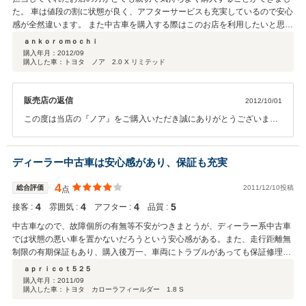
た。 車は値段の割に状態が良く、アフターサービスも充実しているので安心
感が全然違います。 また中古車を購入する際はこのお店を利用したいと思い
ます。
ａｎｋｏｒｏｍｏｃｈｉ
購入年月：
2012/09
購入した車：トヨタ ノア 2.0 X リミテッド
販売店の返信
2012/10/01
この度は当店の『ノア』をご購入いただき誠にありがとうございま
す。 これからがお付き合いの始まりですので、ご不明な点、気になる
点等ございましたらお気軽にご連絡ください。 これからもよろしくお
願いいたします。
ディーラー中古車は安心感があり、保証も充実
4
総合評価
2011/12/10投稿
点
4
4
4
5
接客 :
雰囲気 :
アフター :
品質 :
中古車なので、故障個所の有無等不安がつきまとうが、ディーラー系中古車
では状態の悪い車を置かないだろうという安心感がある。また、走行距離無
制限の有期保証もあり、購入後万一、車両にトラブルがあっても保証修理が
受けられるということも安心につながる。他の中古車店く比べると価格が若
ａｐｒｉｃｏｔ５２５
干高い印象を受けるが、安かろう悪かろうではなく、一定レベル以上の車し
購入年月：
2011/09
購入した車：トヨタ カローラフィールダー 1.8 S
か置いていないという印象。中古車は安い、でも保障が・・・という不安を
持たずに車選びができました。