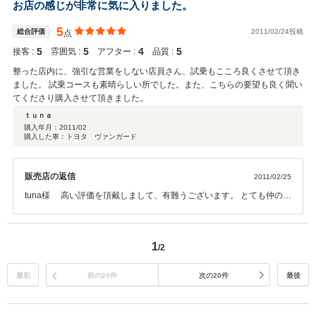
いただきまして、社員一同心から感謝しております。 今後とも、どう
お店の感じが非常に気に入りました。
ぞ宜しくお願い致します。
5
総合評価
2011/02/24投稿
点
5
5
4
5
接客 :
雰囲気 :
アフター :
品質 :
整った店内に、強引な営業をしない店員さん、試乗もこころ良くさせて頂き
ました。 試乗コースも素晴らしい所でした。また、こちらの要望も良く聞い
てくださり購入させて頂きました。
ｔｕｎａ
購入年月：
2011/02
購入した車：トヨタ ヴァンガード
販売店の返信
2011/02/25
tuna様 高い評価を頂戴しまして、有難うございます。 とても仲の良
いお二人にお乗り頂け、ヴァンガードは幸せです。 お店との距離はご
ざいますが、ご購入後も出来る限りお力になれればと存じます。 末永
いお付き合いをよろしくお願い致します。
1
/2
最初
前の20件
次の20件
最後