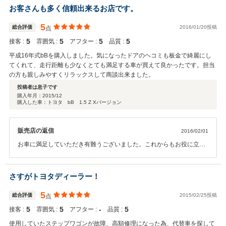
おります。今後とも気になること、お困りの事がございましたらお気
お客さんも多く信頼出来るお店です。
軽にご連絡ください。
5
総合評価
2016/01/20投稿
点
5
5
5
5
接客 :
雰囲気 :
アフター :
品質 :
平成16年式bBを購入しました。気になったドアのヘコミも板金で綺麗にし
てくれて、走行距離も少なくとても満足する車が買えて良かったです。担当
の方も親しみやすくリラックスして商談出来ました。
投稿者は息子です
購入年月：
2015/12
購入した車：トヨタ bB 1.5 Z Xバージョン
販売店の返信
2016/02/01
お車に満足していただき有難うございました。これからもお役に立て
るようにしていきますので当店のご利用をお願いします。
さすがトヨタディーラー！
5
総合評価
2015/02/25投稿
点
5
5
‐
5
接客 :
雰囲気 :
アフター :
品質 :
使用していたステップワゴンが故障、高額修理になった為、代替車を探して