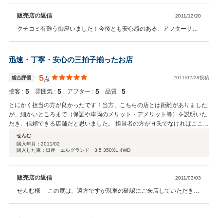
販売店の返信
2011/12/20
クチコミ有難う御座いました！今後とも安心感のある、アフターサー
ビスのしっかりとした販売を心がけてまいります。何かお困りの際に
は遠慮なく御連絡下さい。
迅速・丁寧・安心の三拍子揃ったお店
5
総合評価
2011/02/28投稿
点
5
5
5
5
接客 :
雰囲気 :
アフター :
品質 :
とにかく担当の方が良かったです！当方、こちらの店とは距離がありました
が、細かいところまで（保証や車両のメリット・デメリット等）を説明いた
だき、信頼できる店舗だと思いました。 担当者の方がＨ氏でなければここま
で快く決められなっかた（少々強面？ですがお優しい店長にも感謝です）。
せんむ
機会あればまたお願いしたいです。 こちらの店に対する他の方の高評価に納
購入年月：
2011/02
購入した車：日産 エルグランド 3.5 350XL 4WD
得出来ました。遠方の方でもおススメできますね。
販売店の返信
2011/03/03
せんむ様 この度は、遠方ですが現車の確認にご来店していただき誠
にありがとうございました。こちらこそ気持ち良く御契約させていた
だきました。ありがとうございました。 今回はこのような高い評価を