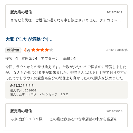
91レビン購入以来の感動。 また、営業マンに会いましたら何でも相談しま
す。
販売店の返信
2018/09/17
まちだ市民様 ご返信が遅くなり申し訳ございません。クチコミへの
投稿ありがとうございます。これからがお付き合いの始まりですの
で、お困りのことがございましたらお気軽にご相談ください。今後と
もよろしくお願いいたします。
大変でしたが満足です。
4
総合評価
2016/08/08投稿
点
4
4
‐
4
接客 :
雰囲気 :
アフター :
品質 :
今回、ラウムからの乗り換えです。台数が少ないので探すのに苦労しました
が、 なんとか見つける事が出来ました。担当さんは説明も丁寧で判りやすか
ったですしラウムの査定も自分の想像より良かったので購入を決めました。
当方２３区在住なので、お店に行くのは苦労しましたが、行った甲斐があり
みきぱぱ３９３９
ました。
購入年月：
2016/07
購入した車：トヨタ パッソセッテ 1.5 G
販売店の返信
2016/08/10
みきぱぱ３９３９様 この度は数ある中古車店舗の中から当店をお
選びいただきましてありがとうございました。早速のクチコミをいた
だき誠にありがとうございます。良いお車に出会えてうれしく思って