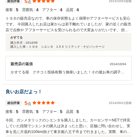
5
総合評価
2014/10/01投稿
点
5
4
4
4
接客 :
雰囲気 :
アフター :
品質 :
トヨタの販売店なので、車の保存状態もよく保障やアフターサービスも安心
です。 今回購入したお店は家からは若干離れていましたが、家の近くの販売
店で点検や アフターサービスを受けられるので大変ありがたいです。 担当
していただいた方の説明も大変丁寧でした。
かすてる
購入年月：
2014/09
購入した車：トヨタ シエンタ 1.5 X リミテッド・ナビパッケージ
販売店の返信
2014/10/04
かすてる様 クチコミ投稿有難う御座いました！その後お車の調子い
かがでしょうか？ かすてる様が良いお車と出会うことができて、とて
もうれしく存じます。今後ともアフターサービス含め、安心のカーラ
イフをご提供出来る様努めてまいります。 また何か御座いましたら遠
良いお店だよっ！
慮なくご連絡下さい、よろしくお願い致します。
5
総合評価
2014/09/21投稿
点
5
5
5
5
接客 :
雰囲気 :
アフター :
品質 :
今回、ガンメタリックのシエンタを購入しました。カーセンサーNETで拝見
していた段階でシエンタの購入は決まったと思い、店舗に問い合わせし、実
車を見に片道約100km掛けて東京都八王子市まで行きました。実際、車の状