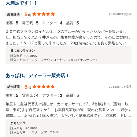
大満足です！！
5
総合評価
2018/09/17投稿
点
5
5
4
5
接客 :
雰囲気 :
アフター :
品質 :
２０年式クラウンロイヤル３、０のブルーがかかったシルバーを買いまし
た。担当してくれた今井さんの、接客態度が良かったので、その日に契約し
ました。１5、17と乗って来ましたが、20は装備がとても良く満足していま
す。ボディコーティング、フロントガラスの撥水、＋２年の保証付けて良か
風に立つライオン
ったです。１０年落ちとは思えない位、外装も内装も綺麗で、低走行で良か
購入年月：
2018/07
購入した車：トヨタ クラウンロイヤル 3.0 ロイヤルサルーン
ったです。山梨ではこの色のクラウンは、見たこと無いので、とても気にい
っています。連絡もこまめにして頂き、旅行前の納車だったので、長崎旅行
へ夫婦で、車で行く事が出来て良かったです。ありがとうございました。
あっぱれ。ディーラー販売店！
5
総合評価
2018/07/07投稿
点
5
4
3
5
接客 :
雰囲気 :
アフター :
品質 :
年度末に急遽代替えの話しが、カーセンサーにて2、3台検討中、(愛知、岐
阜、東京)まず自宅近くから、お車拝見家族の皆、現れた営業マンに、細かく
質問……。あっぱれ！購入決定。慌ただしく納車感激です。 納車後、ドレス
アプ始まり。 ピッカピ館最高！ドライブレコーダーディーラー取り付け噂ま
まちだ市民
じ悪戦苦闘。 営業マンの怖い話しまじ当たり、中古車を購入する人の気持ち
購入年月：
2018/03
購入した車：トヨタ ノア 2.0 Si
大切。 今井営業マン あっぱれ。ラゲッジボックス滋賀県に……ぁった。