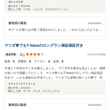
態も良く、営業担当して下さった前○さんの対応も大変素晴らしいかったで
オレンジｂＢ
す。納車の日に思わぬアクシデント(土禁・・・笑)もありましたが、そのア
購入年月：
2014/09
購入した車：トヨタ シエンタ 1.5 X Sエディション
クシデントにも対応良く、気持ちの良い契約並びに納車が出来て大変良かっ
た一日でした。これからも良いお付き合い宜しくお願い致します！
販売店の返信
2014/09/24
ｵﾚﾝｼﾞｂＢ様には大変ご迷惑おかけしました。これからはこのような事
が無いように心がけて参りますので宜しくお願いいたします。
マツダ車でもT-Valueのロングラン保証保証付き
4
総合評価
2014/05/20投稿
点
4
4
4
4
接客 :
雰囲気 :
アフター :
品質 :
平成１７年式のデミオを購入しました。 マツダ中古車店を見ましたが、保障
が短いので躊躇してたところ、マツダ車でもT-Valueのロングラン保証保証
付きで、しかも値段がお手頃でした。 マツダでも保障が効くとの事で、安心
して購入できました。 また、担当者の対応も柔軟で、非常に助かりました。
ｋｅｎ１ｆａｃｔｏｒｙ
購入年月：
2013/10
購入した車：マツダ デミオ 1.3 カジュアル
販売店の返信
2014/05/22