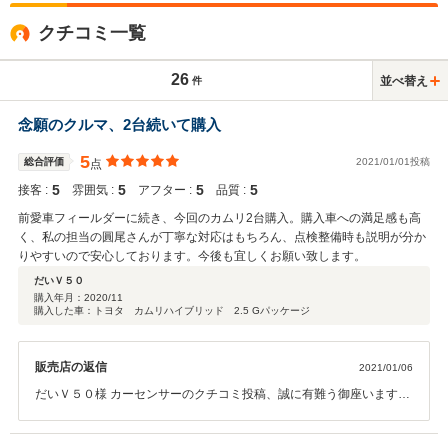
クチコミ一覧
26
並べ替え
件
念願のクルマ、2台続いて購入
5
総合評価
2021/01/01投稿
点
5
5
5
5
接客 :
雰囲気 :
アフター :
品質 :
前愛車フィールダーに続き、今回のカムリ2台購入。購入車への満足感も高
く、私の担当の圓尾さんが丁寧な対応はもちろん、点検整備時も説明が分か
りやすいので安心しております。今後も宜しくお願い致します。
だいＶ５０
購入年月：
2020/11
購入した車：トヨタ カムリハイブリッド 2.5 Gパッケージ
販売店の返信
2021/01/06
だいＶ５０様 カーセンサーのクチコミ投稿、誠に有難う御座います。
これからも微力ながらサポートさせて頂きますので、宜しくお願い致
します。 トヨタ西東京カローラ（株） 由木マイカーセンター 圓尾