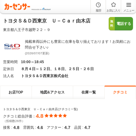
履歴
お気に入り
メニュー
トヨタＳ＆Ｄ西東京 Ｕ－Ｃａｒ由木店
無
電話する
料
東京都八王子市越野２２－９
掲載車両以外にも豊富に在庫を取り揃えております！お気軽にお
問合せ下さい♪
(2026/07/07更新)
営業時間
10:00～18:45
定休日
８月４日～１２日、１８日、２５日・２６日
法人名
トヨタＳ＆Ｄ西東京株式会社
お店TOP
地図&アクセス
在庫一覧
クチコミ
トヨタＳ＆Ｄ西東京 Ｕ－Ｃａｒ由木店(クチコミ一覧)
4.8
クチコミ総合評価：
（投稿数26件）
4.8
4.6
4.7
4.7
接客 :
雰囲気 :
アフター :
品質 :