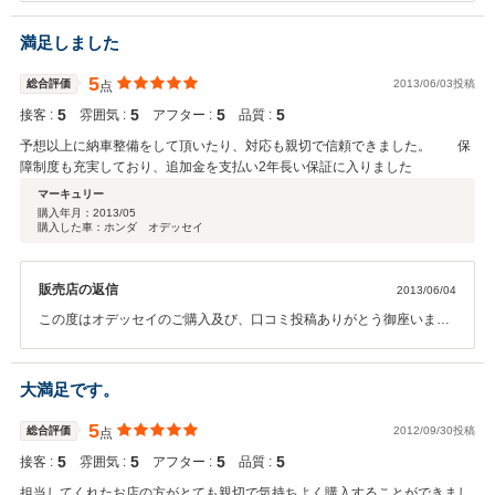
頂けました様子で大変うれしく存じます。メンテナンスにつきまして
は当社ご利用が難しいかと存じますが、何か御座いましたら遠慮無く
満足しました
ご連絡下さい。よろしくお願い致します。
5
総合評価
2013/06/03投稿
点
5
5
5
5
接客 :
雰囲気 :
アフター :
品質 :
予想以上に納車整備をして頂いたり、対応も親切で信頼できました。 保
障制度も充実しており、追加金を支払い2年長い保証に入りました
マーキュリー
購入年月：
2013/05
購入した車：ホンダ オデッセイ
販売店の返信
2013/06/04
この度はオデッセイのご購入及び、口コミ投稿ありがとう御座いまし
た！アフターサービス含め、これからも皆様に喜んで頂ける様心がけ
て参ります。
大満足です。
5
総合評価
2012/09/30投稿
点
5
5
5
5
接客 :
雰囲気 :
アフター :
品質 :
担当してくれたお店の方がとても親切で気持ちよく購入することができまし