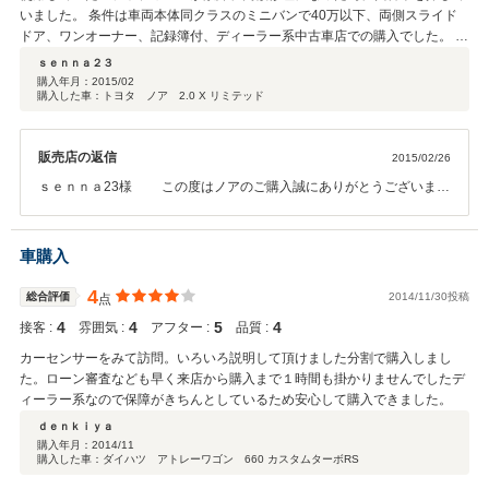
いました。 条件は車両本体同クラスのミニバンで40万以下、両側スライド
ドア、ワンオーナー、記録簿付、ディーラー系中古車店での購入でした。 ワ
ンオーナーと記録簿はどこで使用していたかが私にとっては重要でしたので
ｓｅｎｎａ２３
必須。 ディーラー系のお店での購入は保証面からでした。 過去に購入した
購入年月：
2015/02
購入した車：トヨタ ノア 2.0 X リミテッド
ステップワゴンは、1台目は日産のディーラー店で非常によく対応してもら
いました。（保証期間3年） 2台目のステップワゴンの時は町の中古車店で
購入。保証は中古車付帯で2年間でした。 こちらの対応もよかったのです
販売店の返信
2015/02/26
が、なにせ2年目から故障が頻発。保証対象期間外での出費がかさんだ経験
からディーラー店にしました。 候補としてノア、ヴォクシー、セレナ、ステ
ｓｅｎｎａ23様 この度はノアのご購入誠にありがとうございまし
ップワゴンを挙げましたが、金額的にノア、ヴォクシー、セレナに。 最終的
た。早速の口コミ評価もありがとうございます。お忙しい中、奥様に
にワンオーナーでディーラー下取り車のノアにしました。4万kmで2年車検
も書類関係で御来店して頂きまして誠にありがとうございました。ア
付で総額60万でした。 格安なのは車両に傷があることとリアサイドパネ
フターサービスに関しても誠意をもってご対応させていただいており
車購入
ル、スライドドアに交換歴があるからでした。妻が主に運転することと（よ
ます。お客様にあったお車のご提案と、その後のお車のメンテナンス
くぶつける）、交換歴については何かあってもディーラー対応があるのでこ
を引き続きさせていただきます。今後ともよろしくお願い致します。
4
総合評価
2014/11/30投稿
点
の車両に決めました。 あと担当者の方の対応が大変丁寧でこの方からの購入
であれば安心と思いこちらのお店で購入をいたしました。 車両確認や見積相
4
4
5
4
接客 :
雰囲気 :
アフター :
品質 :
談時からこちらの希望額との調整を何度もしていただき、大変助かりまし
カーセンサーをみて訪問。いろいろ説明して頂けました分割で購入しまし
た。 トヨタディーラでの購入は初めてなのですが、3年間安心して使用でき
た。ローン審査なども早く来店から購入まで１時間も掛かりませんでしたデ
ると考えております。 アフターサービスにも期待をしております。 希望以
ィーラー系なので保障がきちんとしているため安心して購入できました。
上の車両を安心できるお店で購入することができ大変満足です。
ｄｅｎｋｉｙａ
購入年月：
2014/11
購入した車：ダイハツ アトレーワゴン 660 カスタムターボRS