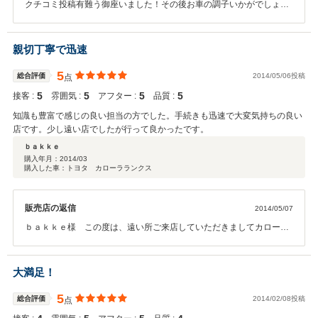
クチコミ投稿有難う御座いました！その後お車の調子いかがでしょう
か？ 今後ともアフターサービス含め、安心のカーライフをご提供出来
る様努めてまいります。 また何か御座いましたら遠慮なくご連絡下さ
い、よろしくお願い致します。
親切丁寧で迅速
5
総合評価
2014/05/06投稿
点
5
5
5
5
接客 :
雰囲気 :
アフター :
品質 :
知識も豊富で感じの良い担当の方でした。手続きも迅速で大変気持ちの良い
店です。少し遠い店でしたが行って良かったです。
ｂａｋｋｅ
購入年月：
2014/03
購入した車：トヨタ カローラランクス
販売店の返信
2014/05/07
ｂａｋｋｅ様 この度は、遠い所ご来店していただきましてカローラ
ランクスのご購入誠にありがとうございました。口コミの評価も頂き
ましてありがとうございます。今後のメンテナンスもお近くのトヨタ
ディーラにて点検、整備も出来ますので御利用下さい。また、何かあ
大満足！
ればお気軽に連絡して下さい。今後とも宜しくお願い致します。
5
総合評価
2014/02/08投稿
点