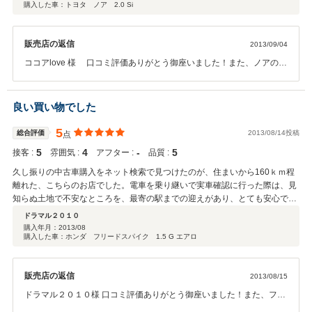
購入した車：トヨタ ノア 2.0 Si
ました
販売店の返信
2013/09/04
ココアlove 様 口コミ評価ありがとう御座いました！また、ノアのお
買い上げ誠にありがとうございます。遠い中お越しいただきまして誠
にありがとうございました。メンテナンスにつきましては当社ご利用
が難しいかと存じますが、何か御座いましたら遠慮無くご連絡下さ
良い買い物でした
い。よろしくお願い致します。
5
総合評価
2013/08/14投稿
点
5
4
‐
5
接客 :
雰囲気 :
アフター :
品質 :
久し振りの中古車購入をネット検索で見つけたのが、住まいから160ｋｍ程
離れた、こちらのお店でした。電車を乗り継いで実車確認に行った際は、見
知らぬ土地で不安なところを、最寄の駅までの迎えがあり、とても安心でき
ました。実車の方は状態も非常に良く、担当の方もとても丁寧な対応だった
ドラマル２０１０
ので、決断するのに、時間は掛かりませんでした。納車までの手続きもスム
購入年月：
2013/08
購入した車：ホンダ フリードスパイク 1.5 G エアロ
ーズで 夏休み前に納車でき、とても良かったです。車の感想は、300ｋｍほ
ど乗って、一度給油しましたが、町乗りのみなので、少し燃費が悪いかなっ
て感じます。それ以外は満足です。
販売店の返信
2013/08/15
ドラマル２０１０様 口コミ評価ありがとう御座いました！また、フリ
ードスパイクのお買い上げ誠に有難う御座います。お車も気に入って