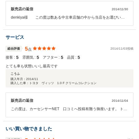
販売店の返信
2014/11/30
denkiya様 この度は数ある中古車店舗の中から当店をお選びいた
だきましてありがとうございました。早速のクチコミをいただき誠に
ありがとうございます。ご納車までしっかりと整備をさせていただき
ご用意させていただきます。また、これからがお客様とのお付き合い
サービス
の始まりですので、気になる点がございましたらお気軽にご連絡くだ
さい。
5
総合評価
2014/11/03投稿
点
5
5
5
5
接客 :
雰囲気 :
アフター :
品質 :
とても車も状態いいし最高です
こうふ
購入年月：
2014/11
購入した車：トヨタ ヴィッツ 1.0 F クリームコレクション
販売店の返信
2014/11/04
この度は、カーセンサーNET 口コミへ投稿有難う御座います。 トヨ
タの飯村です。 只今、ご納車に向けまして準備中で御座います。 もう
少々お待ち下さいませ。
いい買い物できました