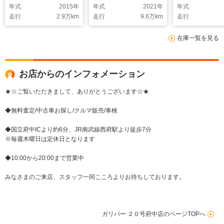
年式
2015
年
年式
2021
年
年式
走行
2.9
万km
走行
9.6
万km
走行
在庫一覧を見る
お店からのインフォメーション
★☆ご覧いただきまして、ありがとうございます☆★
◆無料査定/中古車お探し/クルマ販売/車検
◆国立府中ICより約6分、JR南武線西府駅より徒歩7分
※毎週木曜日は定休日となります
◆10:00から20:00まで営業中
みなさまのご来店、スタッフ一同こころよりお待ちしております。
ガリバー ２０号府中店のページTOPへ