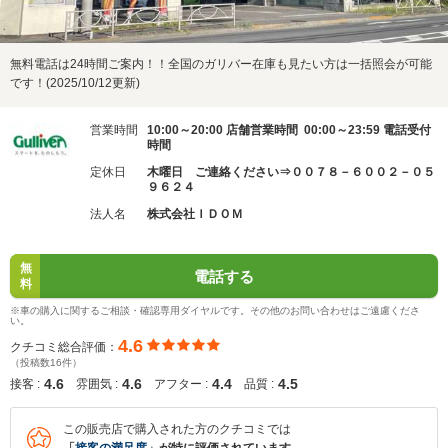
無料電話は24時間ご案内！！全国のガリバー在庫も見たい方は一括照会が可能
です！(2025/10/12更新)
営業時間
10:00～20:00 店舗営業時間 00:00～23:59 電話受付
時間
定休日
木曜日 ご連絡ください⇒００７８－６００２－０５
９６２４
法人名
株式会社ＩＤＯＭ
無
電話する
料
※車の購入に関するご相談・確認専用ダイヤルです。その他のお問い合わせはご遠慮くださ
い。
4.6
クチコミ総合評価：
（投稿数16件）
4.6
4.6
4.4
4.5
接客 :
雰囲気 :
アフター :
品質 :
この販売店で購入された方のクチコミでは