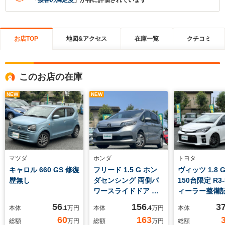
「
接客の満足度
」が特に評価されています
お店TOP
地図&アクセス
在庫一覧
クチコミ
このお店の在庫
NEW
NEW
マツダ
ホンダ
トヨタ
キャロル 660 GS 修復
フリード 1.5 G ホン
ヴィッツ 1.8 
歴無し
ダセンシング 両側パ
150台限定 R3
ワースライドドア 純
ィーラー整備
正ナビTV
56
156
3
本体
.1
万円
本体
.4
万円
本体
60
163
総額
万円
総額
万円
総額