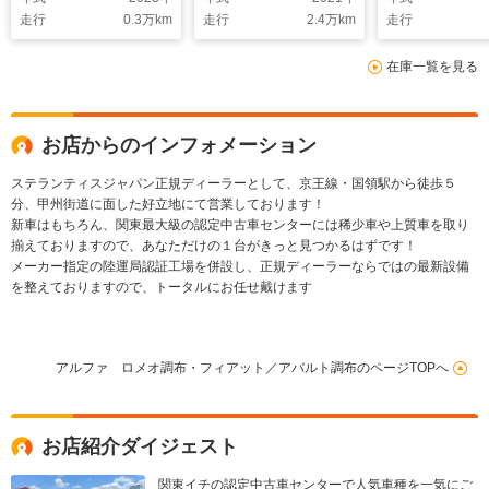
ライト
正17インチ
走行
0.3
万km
走行
2.4
万km
走行
弊社下取車
在庫一覧を見る
お店からのインフォメーション
ステランティスジャパン正規ディーラーとして、京王線・国領駅から徒歩５
分、甲州街道に面した好立地にて営業しております！
新車はもちろん、関東最大級の認定中古車センターには稀少車や上質車を取り
揃えておりますので、あなただけの１台がきっと見つかるはずです！
メーカー指定の陸運局認証工場を併設し、正規ディーラーならではの最新設備
を整えておりますので、トータルにお任せ戴けます
アルファ ロメオ調布・フィアット／アバルト調布のページTOPへ
お店紹介ダイジェスト
関東イチの認定中古車センターで人気車種を一気にご