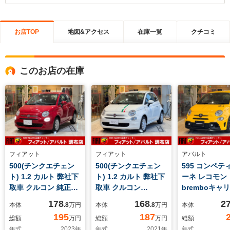
お店TOP
地図&アクセス
在庫一覧
クチコミ
このお店の在庫
フィアット
フィアット
アバルト
500(チンクエチェン
500(チンクエチェン
595 コンペテ
ト) 1.2 カルト 弊社下
ト) 1.2 カルト 弊社下
ーネ レコモン
取車 クルコン 純正ナ
取車 クルコン
bremboキャ
ビ Bカメラ ETC
Carplay 前後ドラレコ
ラレコ ETC
178
168
2
本体
.8
万円
本体
.8
万円
本体
Bluetooth 前後ドラ
ETC Bluetooth ハ
Carplay 
195
187
総額
万円
総額
万円
総額
レコ ハロゲンヘッド
ロゲンヘッドライト
センサー キセ
年式
2023
年
年式
2021
年
年式