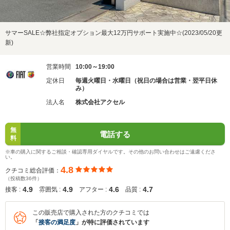
サマーSALE☆弊社指定オプション最大12万円サポート実施中☆(2023/05/20更
新)
営業時間
10:00～19:00
定休日
毎週火曜日・水曜日（祝日の場合は営業・翌平日休
み）
法人名
株式会社アクセル
無
電話する
料
※車の購入に関するご相談・確認専用ダイヤルです。その他のお問い合わせはご遠慮くださ
い。
4.8
クチコミ総合評価：
（投稿数36件）
4.9
4.9
4.6
4.7
接客 :
雰囲気 :
アフター :
品質 :
この販売店で購入された方のクチコミでは
「
接客の満足度
」が特に評価されています