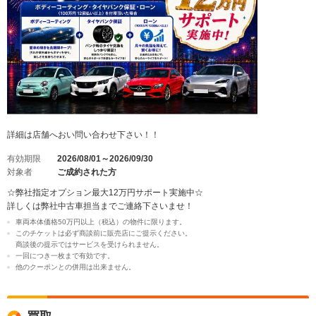
詳細は店舗へおい問い合わせ下さい！！
有効期限
2026/08/01～2026/09/30
対象者
ご成約された方
☆弊社指定オプション最大12万円サポート実施中☆
詳しくは弊社中古車担当までご連絡下さいませ！
車両本体価格50万円以上（税込）の物件に限ります。
このチケットは必ず商談前に販売店にご提示ください。
商談後の提示ではサービスを受けられません。
一回につき一枚まで有効です。
他のクーポンとの併用は出来ません。