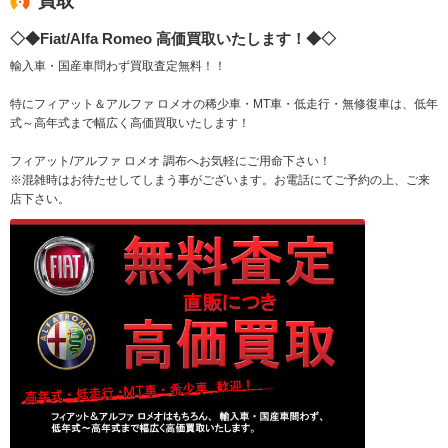
買取
◇◆Fiat/Alfa Romeo 高価買取いたします！◆◇
輸入車・国産車問わず買取査定無料！！
特にフィアット＆アルファ ロメオの稀少車・MT車・低走行・無修復車は、低年
式～高年式まで幅広く高価買取いたします！
フィアット/アルファ ロメオ 調布へお気軽にご用命下さい！
※混雑時はお待たせしてしまう事がございます。お電話にてご予約の上、ご来
店下さい。