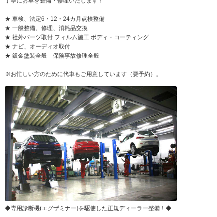
丁寧にお車を整備・修理いたします！
★ 車検、法定6・12・24カ月点検整備
★ 一般整備、修理、消耗品交換
★ 社外パーツ取付 フィルム施工 ボディ・コーティング
★ ナビ、オーディオ取付
★ 鈑金塗装全般 保険事故修理全般
※お忙しい方のために代車もご用意しています（要予約）。
◆専用診断機(エグザミナー)を駆使した正規ディーラー整備！◆