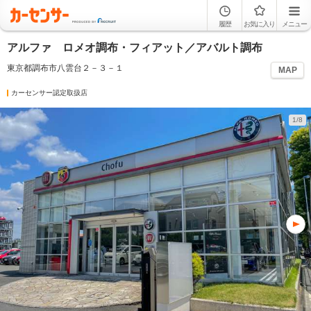
履歴
お気に入り
メニュー
アルファ ロメオ調布・フィアット／アバルト調布
東京都調布市八雲台２－３－１
MAP
カーセンサー認定取扱店
1/8