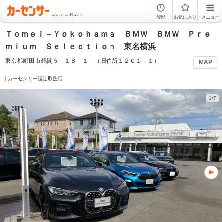
履歴
お気に入り
メニュー
Ｔｏｍｅｉ－Ｙｏｋｏｈａｍａ ＢＭＷ ＢＭＷ Ｐｒｅ
ｍｉｕｍ Ｓｅｌｅｃｔｉｏｎ 東名横浜
東京都町田市鶴間５－１８－１ （旧住所１２０１－１）
MAP
カーセンサー認定取扱店
1/7