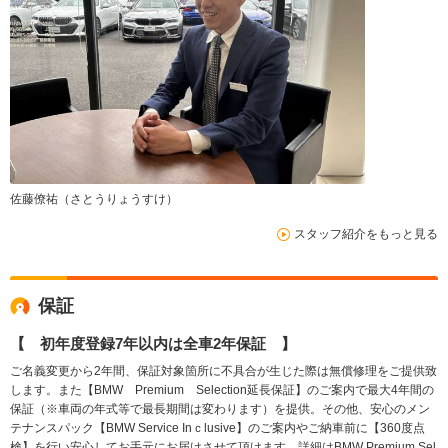
佐藤僚祐（さとうりょうすけ）
スタッフ紹介をもっと見る
保証
【 初年度登録7年以内は全車2年保証 】
ご名義変更から2年間、保証対象箇所に不具合が生じた際は無償修理をご提供致
します。また【BMW Premium Selection延長保証】のご案内で最大4年間の
保証（※車両の年式等で最長期間は変わります）を提供。その他、安心のメン
テナンスパック【BMW Service Inｃlusive】のご案内やご納車前に【360度点
検】を行い安心してお手元にお届けさせて頂けます。詳細はBMW Premium Sel