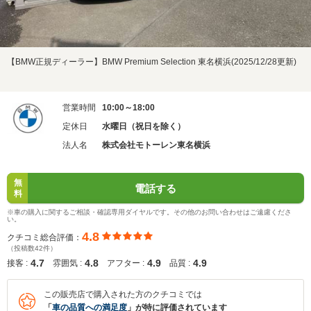
【BMW正規ディーラー】BMW Premium Selection 東名横浜(2025/12/28更新)
営業時間
10:00～18:00
定休日
水曜日（祝日を除く）
法人名
株式会社モトーレン東名横浜
無
電話する
料
※車の購入に関するご相談・確認専用ダイヤルです。その他のお問い合わせはご遠慮くださ
い。
4.8
クチコミ総合評価：
（投稿数42件）
4.7
4.8
4.9
4.9
接客 :
雰囲気 :
アフター :
品質 :
この販売店で購入された方のクチコミでは
「
車の品質への満足度
」が特に評価されています