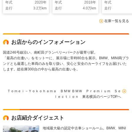
年式
2020
年
年式
2018
年
年式
車 全国正規ディーラ
20AW ACC HUD
ート・パッケー
走行
3.2
万km
走行
4.0
万km
走行
ー保証付/1年・走行距
シートヒーター Mリ
オーナー 純
離無制限 禁煙車
ヤスポイラー 電動シ
ライブレコー
在庫一覧を見る
ACC 前後PDC バ
ート バックカメラ
ニャックレザー
ックカメラ オートト
前後PDC オートト
中古車 全国正
ランク アンビエント
ランク Pアシスト
ーラー保証付/
ライト
行距離無制限
お店からのインフォメーション
国道246号線沿い、南町田グランベリーパークが最寄り駅。
「最高の出逢い」をモットーに、展示場に常時80台を展示。BMW、MINI両ブラ
ンドとも厳選した車両のみを取り扱い、安心と安全のカーライフをお届けいた
します。総在庫300台の中から最高の出逢いを。
Ｔｏｍｅｉ－Ｙｏｋｏｈａｍａ ＢＭＷ ＢＭＷ Ｐｒｅｍｉｕｍ Ｓｅ
ｌｅｃｔｉｏｎ 東名横浜のページTOPへ
お店紹介ダイジェスト
地域最大級の認定中古車ショールーム。BMW、MINI