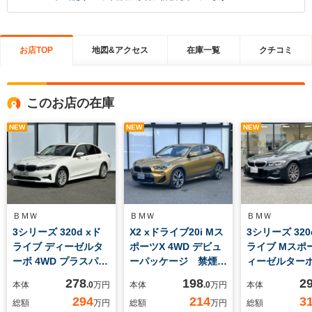
お店TOP
地図&アクセス
在庫一覧
クチコミ
このお店の在庫
NEW
NEW
NEW
ＢＭＷ
ＢＭＷ
ＢＭＷ
3シリーズ 320d xド
X2 xドライブ20i Mス
3シリーズ 320
ライブ ディーゼルタ
ポーツX 4WD デビュ
ライブ Mスポ
ーボ 4WD プラスパッ
ーパッケージ 禁煙
ィーゼルターボ
ケージ コンフォート
車 認定中古車 全国
ハイライン・
278
198
2
本体
.0
万円
本体
.0
万円
本体
パッケージ 17AW
正規ディーラー保証/1
ジ パーキン
294
214
3
総額
万円
総額
万円
総額
フルセグTV 認定中古
年・走行距離無制限
ト・プラス 