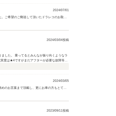
2024/07/01
た。ご希望のご郵送して頂いたドラレコのお取付
頂きましたジーノには、大変ご満足頂けましたよ
したが、ミラジーノは20年以上前のお車になり
舗の近くという事も伺っておりましたので、帰省
非弊社に用命下さい。今後とも弊社を末永くご愛
2024/03/04投稿
ました。 乗ってるとみんなが振り向くようなラ
実度は★4ですがまだアフターが必要な故障等が
「その時はコチラで責任持って見ますので」と心強
お願いしようと思いました。このお店で車を買っ
2024/03/05
お褒めのお言葉まで頂戴し、更にお車の方もとても
最終モデルでも１５年以上経過しており、そろそ
だしっかりメンテしてあげれば、まだまだ１０年
金・追加のカスタム等々…、お車の事でしたら何
2023/09/11投稿