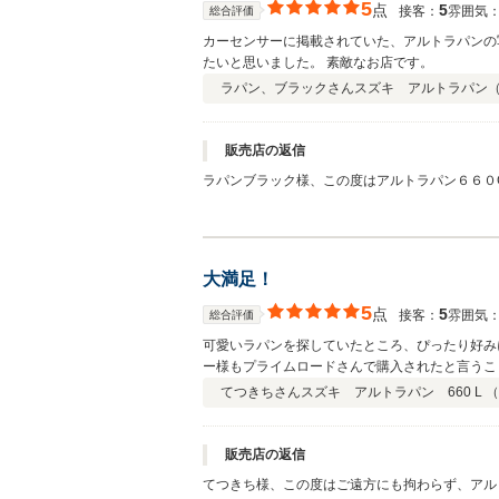
5
点
5
接客：
雰囲気
総合評価
カーセンサーに掲載されていた、アルトラパンの
たいと思いました。 素敵なお店です。
ラパン、ブラックさん
スズキ アルトラパン
販売店の返信
ラパンブラック様、この度はアルトラパン６６０
今後も喜んでいただけるようなサービス提供を目
大満足！
5
点
5
接客：
雰囲気
総合評価
可愛いラパンを探していたところ、ぴったり好み
ー様もプライムロードさんで購入されたと言うこ
ころ納車頂きましたし、納車時の説明もきちんと
てつきちさん
スズキ アルトラパン 660 L （
販売店の返信
てつきち様、この度はご遠方にも拘わらず、アル