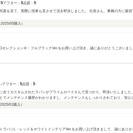
5
5
5
：
アフター：
品質：
写真を見て、実際に現車も見させて頂き即決しました。 社長さん、事務の方に親切
（
2025/05
購入）
GセレクションⅢ・フルブラックVer.をお買い上げ頂き、誠にありがとうございま
指して参りますのでよろしくお願い致します。ありがとうございました。
‐
5
5
：
アフター：
品質：
に合うカスタムされたラパンがプライムロードさんで見つかり、即決いたしました
とでメンテナンス履歴がわかりますし、メンテナンスもしっかりされており、安心
して頂けまして、とても感激しております。次回もラパンを購入するとしたらプラ
2025/01
購入）
トラパンL・レッド＆ホワイトインテリアVer.をお買い上げ頂きまして、誠にあり