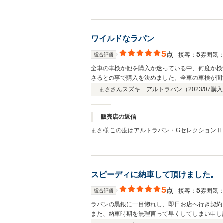
や車検などでご愛顧頂き、誠にありがとうござい
後のメンテナンスをお任せ頂きありがとうござい
ご購入して頂き、本当に感謝しております。わた
庫直後の出来事でしたので、これもR様とのご縁
ワイルドなラパン
ちでいっぱいです。今後も弊社を信頼し、お任せ
しくお願い致します。ありがとうございました。
5
点
5
接客：
雰囲気
総合評価
全車の車検か他を購入か迷っている中、何度か検
さるとの事で購入を決めました。全車の車検が間
をするかと思いますが、よろしくお願いいたしま
まささん
スズキ アルトラパン（
2023/07
購入
販売店の返信
まさ様 この度はアルトラパン・GセレクションⅡ
らず、炎天下での作業をご心配頂き、ありがとう
ムをブラックモケットからSS用の黒銀チェック
相談やお問い合わせに関しましても、いつでもお
の更なる追加など、続々と製作して参りますので
スピーディに納車して頂けました。
社をご愛顧の程、よろしくお願い致します。あり
5
点
5
接客：
雰囲気
総合評価
ラパンの黒銀に一目惚れし、即日お店へ行き契約
また、納車時期を無理言って早くしてしまい申し