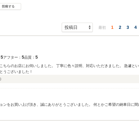
投稿する
1
2
3
4
最初
5
5
5
：
アフター：
品質：
こちらのお店にお伺いしました。 丁寧に色々説明、対応いただきました。 急遽と
とうございました！
）
ョンをお買い上げ頂き、誠にありがとうございました。 何とかご希望の納車日に間
ようで、スタッフ共々大変嬉しく思っております。ご納車後のお車の調子は如何で
つでもお気軽にお立ち寄り下さい。全力でサポートさせて頂きます。 これからはこ
ました。