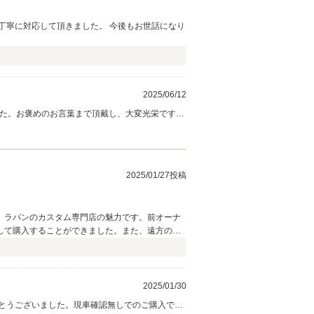
丁寧に対応して頂きました。 今後もお世話になり
2025/06/12
した。お褒めのお言葉まで頂戴し、大変光栄です。
2025/01/27投稿
。ラパンのカスタム専門店の魅力です。前オーナ
して購入することができました。また、遠方のと
イムロードさんにお願いしたいです。
2025/01/30
がとうございました。現車確認無しでのご購入でし