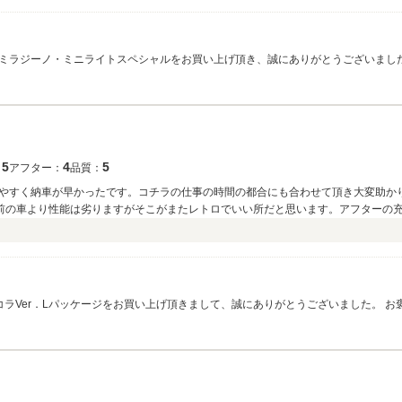
ミラジーノ・ミニライトスペシャルをお買い上げ頂き、誠にありがとうございまし
たが、なんとかご納車日に間に合い、ほっと胸を撫で下ろしておりました。ご購入
頂きまして、スタッフ一同大変嬉しく思っております。初めてのお車ご購入との事で
いお車です。お車にあまりお詳しくないとの事でしたが、ご実家がわたくしども店
でもさせて頂ければと存じます。その他、車検や修理・鈑金・お乗り換えなども是
がとうございました。
5
4
5
：
アフター：
品質：
やすく納車が早かったです。コチラの仕事の時間の都合にも合わせて頂き大変助かり
前の車より性能は劣りますがそこがまたレトロでいい所だと思います。アフターの充
出しの時に中古ラパンを乗った時のデメリットやよくある症状も詳しく教えて頂き、
た、車を乗り換えたというより新しいペットを飼った感じがしてこの先車検等でも
ラVer．Lパッケージをお買い上げ頂きまして、誠にありがとうございました。 
嬉しく思っております。初代ラパンは比較的故障の少ないお車ではございますが、
お乗り頂く為にも今後は定期的なメンテナンスが必要不可欠となって参ります。た
スもぜひ弊社にお任せ下さい。全力でサポートさせて頂きます。その他、車検・鈑
顧頂けますよう、よろしくお願い申し上げます。ありがとうございました。