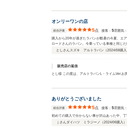
たが、ご満足頂けましたようで、スタッフ一同大
ートカバーやインテリアパネル等の部品の販売も
ましたらお気軽にご相談下さい。今後も楽しいカ
ました。
オンリーワンの店
5
点
5
接客：
雰囲気
総合評価
購入から20年が過ぎたラパンが酷暑の今夏、エ
ロードさんのラパン。今乗っている車種と同じだ
ますよ） 車ごとに色んなカラーで綺麗にカスタム
としさん
スズキ アルトラパン（
2024/08
購入
もらいましたが、走行距離も少ないせいか快調に
したらすぐにリレーの損傷を発見。某大型カーシ
ました。 その瞬間にこの店なら間違いないと確
販売店の返信
私達の予想以上に素晴らしく仕上がっており感謝
とし様 この度は、アルトラパンL・ライムVer
色々とお世話になろうと思わせてくれるショップ
今後のメンテナンスの是非弊社へお任せください
ありがとうございました
5
点
5
接客：
雰囲気
総合評価
初めての購入で分からない事が沢山あった中、丁
ｊさん
ダイハツ ミラジーノ（
2024/06
購入）