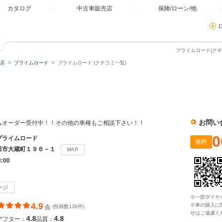
カタログ
中古車販売店
保険/ローン/他
プライムロード(クチ
店
プライムロード
プライムロード (クチコミ一覧)
お問い
タムオーダー受付中！！その他の車種もご相談下さい！！
0
プライムロード
無料
田市大蔵町１９６－１
MAP
8:00
ージ
※一部ダイヤ
4.9
※車の購入に
点
(投稿数130件)
せはご遠慮く
4.8
4.8
アフター：
品質：