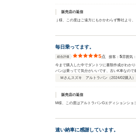
販売店の返信
ｊ様、この度はご遠方にもかかわらず弊社より、
けも納車日ギリギリでの作業となってしまいまし
うで安心致しました。更に口コミでの高評価まで
ますので、今後はノーメンテと言う訳にはいかな
される際は是非弊社にお立寄り頂き、お車の点検
毎日乗ってます。
顧頂けますよう、よろしくお願い致します。あり
5
点
5
接客：
雰囲気
総合評価
今まで購入した中でダントツに書類作成がわかり
パンは乗ってて気分がいいです、古いK車なので
ないので分からないという事で^_^しかし乗り
Ｍさん
スズキ アルトラパン（
2024/02
購入）
いお言葉にラパンには自信があるのだと思いまし
て本当に良かったです^_^
販売店の返信
M様、この度はアルトラパンGエディションショコ
気に入って頂けましたようで、スタッフ共々大変
ろレトロカーの部類に入ってきてますので、長く
はお乗り頂けるお車ですので、今後のメンテナン
なりとお気軽にご相談下さい。今後も弊社をご愛
速い納車に感謝しています。