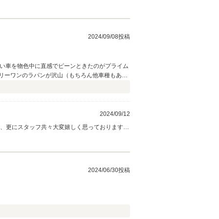
頂くのもなかなか難しいですが、オリジナルのシ
送にてお届けする事も可能ですので、何かござい
う、よろしくお願い致します。ありがとうござい
2024/09/08投稿
良い車を物色中に直感でピーンときたのがプライム
リーワンのラパンが沢山（もちろん他車種もあり
年近く前のクルマには見えません。 試乗もさせて
くれると提案してくれたのでお願いしました。そ
レーを交換しガスを補充することで正常に動作し
対して社長に色々とお任せにてお願いした箇所が
2024/09/12
ス、サービス精神をとても感じました。 これから
き、更にスタッフ共々大変嬉しく思っております。
2024/06/30投稿