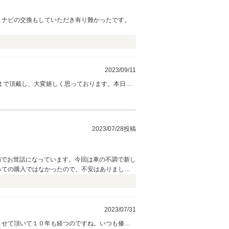
 ナビの交換もしていただき有り難かったです。
2023/09/11
まで頂戴し、大変嬉しく思っております。本日も
きん様のカーライフを弊社が全力でサポートさせ
2023/07/28投稿
備でお世話になっています。今回は車の不調で新し
みての購入ではなかったので、不安はありました
、傷の修理や整備を丁寧にやっていただき、満足
2023/07/31
させて頂いて１０年も経つのですね。いつも修理