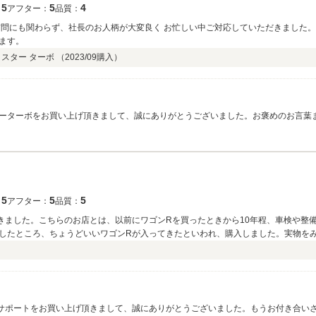
5
5
4
：
アフター：
品質：
訪問にも関わらず、社長のお人柄が大変良く お忙しい中ご対応していただきました。
ます。
スター ターボ （
2023/09
購入）
ーターボをお買い上げ頂きまして、誠にありがとうございました。お褒めのお言葉
がとうございました。今後も車検・整備・鈑金・アフターツのお取付けなど、りー
よろしくお願い致します。ありがとうございました。
5
5
5
：
アフター：
品質：
きました。こちらのお店とは、以前にワゴンRを買ったときから10年程、車検や整
したところ、ちょうどいいワゴンRが入ってきたといわれ、購入しました。実物を
柄を信じて購入しました。納車が当初の予定よりも伸びてしまいましたが、その分
検や整備でお世話になると思います。今後ともよろしくお願いします。
キサポートをお買い上げ頂きまして、誠にありがとうございました。もうお付き合い