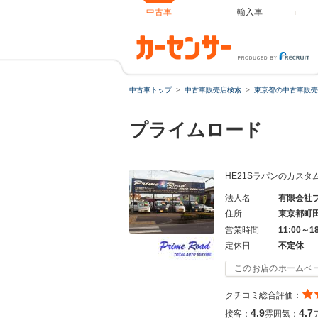
中古車
輸入車
中古車トップ
中古車販売店検索
東京都の中古車販売
プライムロード
HE21Sラパンのカス
法人名
有限会社
住所
東京都町
営業時間
11:00～1
定休日
不定休
このお店のホームペ
クチコミ総合評価：
4.9
4.7
接客：
雰囲気：