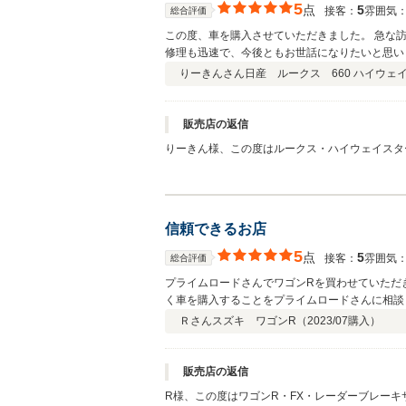
5
点
5
接客：
雰囲気
総合評価
この度、車を購入させていただきました。 急な
修理も迅速で、今後ともお世話になりたいと思い
りーきんさん
日産 ルークス 660 ハイウェイ
販売店の返信
りーきん様、この度はルークス・ハイウェイスタ
忙しい中ドラレコのお取付けでご来店頂き、あり
て頂きますので、引き続きご愛顧頂けますよう、
信頼できるお店
5
点
5
接客：
雰囲気
総合評価
プライムロードさんでワゴンRを買わせていただ
く車を購入することをプライムロードさんに相談
が、日頃のプライムロードさんの対応の良さや人
Ｒさん
スズキ ワゴンR（
2023/07
購入）
しています。ありがとうございました。今後も車
販売店の返信
R様、この度はワゴンR・FX・レーダーブレー