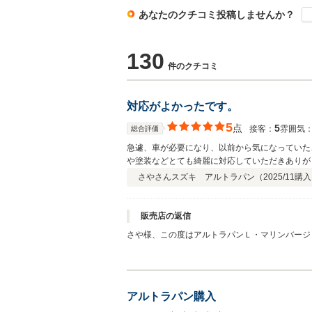
あなたのクチコミ投稿しませんか？
130
件のクチコミ
対応がよかったです。
5
点
5
接客：
雰囲気
総合評価
急遽、車が必要になり、以前から気になっていた
や塗装などとても綺麗に対応していただきありが
さやさん
スズキ アルトラパン（
2025/11
購入
販売店の返信
さや様、この度はアルトラパンＬ・マリンバージ
主人様と奥様、お二人共に気に入って頂けました
気になる箇所や不具合などがございましたら、い
いカーライフをお過ごし下さい。ありがとうござ
アルトラパン購入