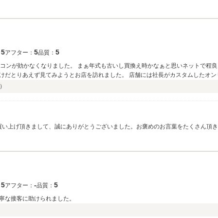
変嬉しく思っております。関西地方ですと、今後のメンテや車検などでのご依頼を
しておりますので、インテリアの意匠変更などラパンのパーツなどでしたら、ご郵
ーライフを弊社が全力でサポートさせて頂きますので、引き続きご愛顧頂けますよ
5
5
5
：
アフター：
品質：
アコンが効かなくなりました。 まぁ年式も古いし買換え時かなぁと思いネットで程
けだとりあえず見てみようとお店を訪れました。 店舗には社長がカスタムしたオン
されていて見ているだけでもワクワク！ 外装だけでなく内装もとても素敵で、20
）
走行。 とりあえずその日は帰宅しようとしたところ、社長がエアコンの不調を見て
ョップにて高額でのコンプレッサー等の交換を持ちかけられたエアコンの故障がリ
信しましたね。 そしてその数日後に再来し購入。 先日引取に伺いましたが、納車に
しております。 本当に社長及びスタッフの方の人柄や車に対する情熱、技術、セン
.お買い上げ頂きまして、誠にありがとうございました。お褒めのお言葉をたくさん頂
です。
ませ。またのご来店心よりお待ちしております。
5
‐
5
：
アフター：
品質：
寧な接客に助けられました。