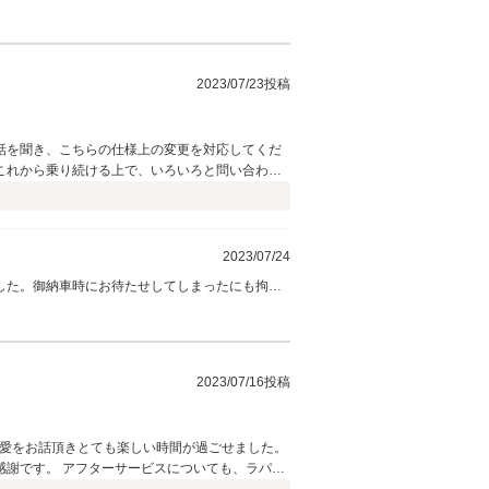
他店で購入して嫌な思いをされたとの事で、その
おっしゃって頂いたお言葉通りに今回ワゴンRを
ング的にも、非常に程度の良いワゴンRが買取入
頂けるとのお言葉まで頂戴し、本当に感謝の気持
2023/07/23投稿
ます。引き続き弊社をご愛顧頂きますよう、よろ
話を聞き、こちらの仕様上の変更を対応してくだ
これから乗り続ける上で、いろいろと問い合わせ
2023/07/24
ました。御納車時にお待たせしてしまったにも拘わ
タル仕様からブラックウッドへの変更・ドアトリ
、本当に良かったです（＾＾）。ラパンに関するご
存でございます。新しいバージョンや各オプション
う、全力でサポートさせて頂きます。引き続き弊
2023/07/16投稿
の愛をお話頂きとても楽しい時間が過ごせました。
謝です。 アフターサービスについても、ラパン