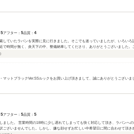
ます。＼（＾＾）／ 他店でご購入の前車を修理で何度かお持ち込み頂いた際に、
ました。「次は絶対にプライムさんで購入します。もう浮気はしません（笑）」と
くしも思わず、「お帰りなさい！」と言ってしまってました（笑）。しかもタイミ
だと感じております。また、最近免許を取得された息子さんのお車も弊社にお任せ
して頂けるR様のご期待に添えますよう、スタッフ一同全力でサポートさせて頂き
5
5
4
：
アフター：
品質：
索していたラパンを実際に見に行きました。そこでも迷っていましたが、いろいろ
近で時間が無く、炎天下の中、整備納車してくださり、ありがとうございました。
す。まだまだ暑い日が続きますので熱中症には気を付けてください。
）
・マットブラックVer.SSルックをお買い上げ頂きまして、誠にありがとうござい
ございました。まさ様のご依頼の仕様変更で、ダッシュパネルとステアリングをメ
柄への変更もグッドチョイスだと思います。SSルックにもご満足頂けましたようで
気軽にご連絡下さい。弊社は今後もHE２１ラパンのカスタムに力を注いで行く所
、仕様変更やカスタムなど、まさ様のONLYONEのオーダーにもお応えできますよ
がとうございました。
5
5
5
：
アフター：
品質：
しました。 営業時間の18時に少し遅れてしまっても快く対応して頂き、ラパンへ
訳ございませんでした。しかし、嫌な顔せずお忙しい中希望日に間に合わせて頂き感