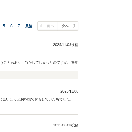
5
6
7
前へ
次へ
最後
2025/11/03投稿
いうこともあり、急かしてしまったのですが、設備
2025/11/06
に合いほっと胸を撫でおろしていた所でした。ご
しょうか？ご近所様と言うことですので、今後も
の可愛くキュートなラパンで末永く、安全で楽し
2025/06/08投稿