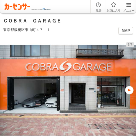
履歴
お気に入り
メニュー
ＣＯＢＲＡ ＧＡＲＡＧＥ
東京都板橋区東山町４７－１
MAP
1/7