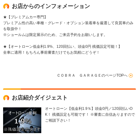
お店からのインフォメーション
★【プレミアムカー専門】
プレミアム性の高い車種・グレード・オプション装着車を厳選して良質車のみ
を取扱中！
※ショールムは限定展示のため、ご来店予約をお願いします。
★【オートローン低金利1.9%、120回払い、頭金0円 残価設定可能！】
全車に適用！もちろん事前審査だけでもお気軽にどうぞ！
ＣＯＢＲＡ ＧＡＲＡＧＥのページTOPへ
お店紹介ダイジェスト
オートローン【低金利1.9％】頭金0円／120回払いO
K！ 残価設定も可能です！ ※審査に自信ありますので
ご相談下さい！