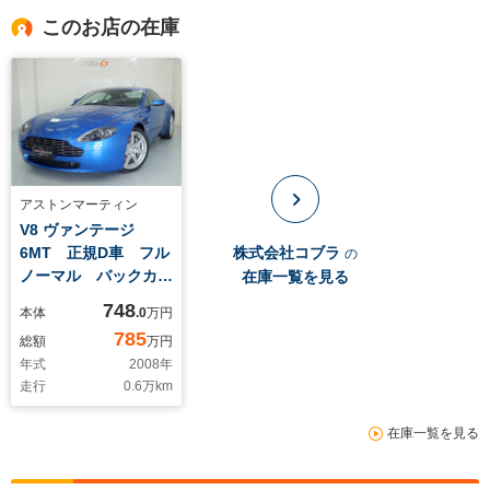
このお店の在庫
アストンマーティン
V8 ヴァンテージ
6MT 正規D車 フル
株式会社コブラ
の
ノーマル バックカメ
在庫一覧を見る
ラ
748
本体
.0
万円
785
総額
万円
年式
2008
年
走行
0.6
万km
在庫一覧を見る