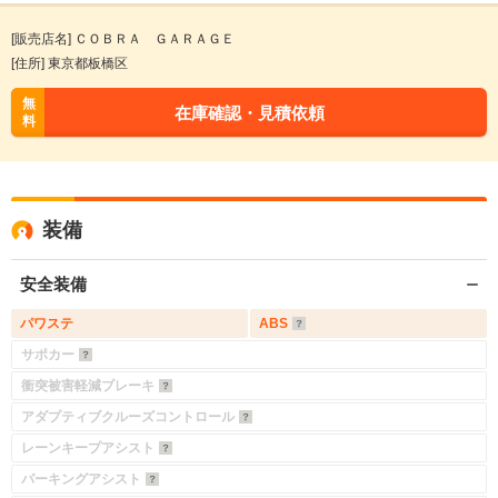
[販売店名] ＣＯＢＲＡ ＧＡＲＡＧＥ
[住所] 東京都板橋区
無
在庫確認・見積依頼
料
装備
安全装備
パワステ
ABS
サポカー
衝突被害軽減ブレーキ
アダプティブクルーズコントロール
レーンキープアシスト
パーキングアシスト