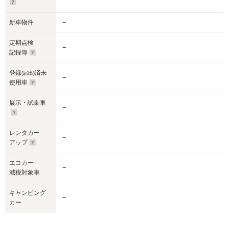
新車物件
－
定期点検
－
記録簿
登録
済未
(届出)
－
使用車
展示・試乗車
－
レンタカー
－
アップ
エコカー
－
減税対象車
キャンピング
－
カー