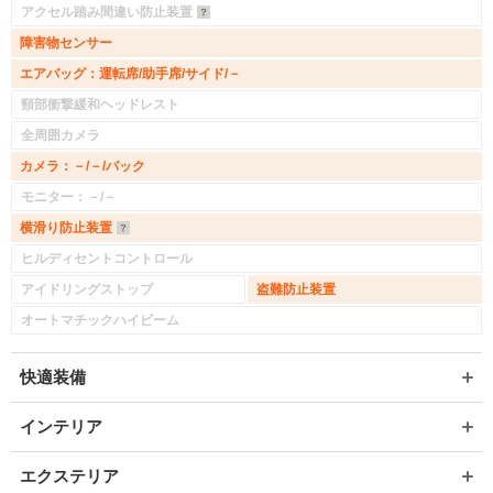
アクセル踏み間違い防止装置
障害物センサー
エアバッグ：運転席/助手席/サイド/－
頸部衝撃緩和ヘッドレスト
全周囲カメラ
カメラ：－/－/バック
モニター：－/－
横滑り防止装置
ヒルディセントコントロール
アイドリングストップ
盗難防止装置
オートマチックハイビーム
快適装備
インテリア
エクステリア