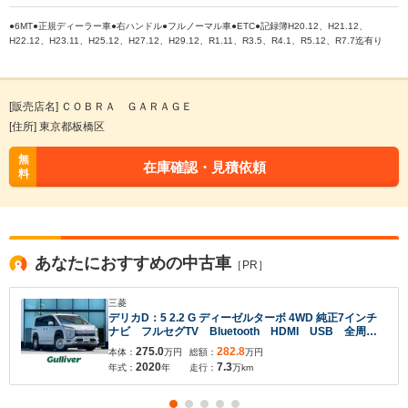
●6MT●正規ディーラー車●右ハンドル●フルノーマル車●ETC●記録簿H20.12、H21.12、
H22.12、H23.11、H25.12、H27.12、H29.12、R1.11、R3.5、R4.1、R5.12、R7.7迄有り
[販売店名] ＣＯＢＲＡ ＧＡＲＡＧＥ
[住所] 東京都板橋区
無
在庫確認・見積依頼
料
あなたにおすすめの中古車
［PR］
三菱
デリカD：5 2.2 G ディーゼルターボ 4WD 純正7インチ
ナビ フルセグTV Bluetooth HDMI USB 全周囲
カメラ ETC 両側パワースライドドア 衝突軽減カメ
275.0
282.8
本体：
万円
総額：
万円
ラ レーダークルーズコントロール 車線逸脱防止機
2020
7.3
年式：
年
走行：
万km
能 ホワイトレター