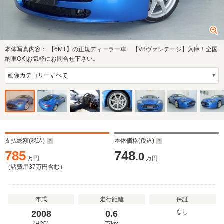
本体写真内容：
【6MT】の正規ディーラー車 【V8ヴァンテージ】入庫！全国
納車OK!お気軽にお問合せ下さい。
支払総額(税込)
本体価格(税込)
785
748
.0
万円
万円
（諸費用
37
万円含む）
年式
走行距離
保証
なし
2008
0.6