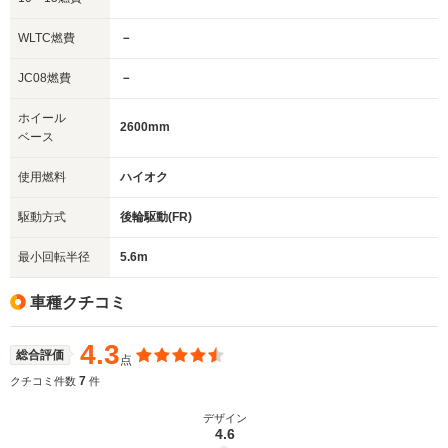
WLTC燃費
－
JC08燃費
－
ホイール
2600mm
ベース
使用燃料
ハイオク
駆動方式
後輪駆動(FR)
最小回転半径
5.6m
車種クチコミ
4.3
総合評価
点
7
クチコミ件数
件
デザイン
4.6