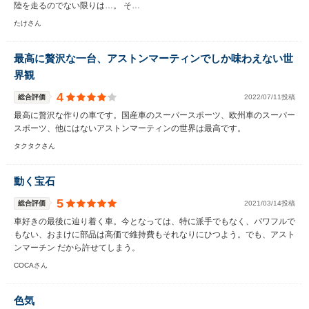
陸を走るのでない限りは…。 そ…
たけさん
最高に贅沢な一台、アストンマーティンでしか味わえない世
界観
4
総合評価
2022/07/11投稿
最高に贅沢な作りの車です。国産車のスーパースポーツ、欧州車のスーパー
スポーツ、他にはないアストンマーティンの世界は最高です。
タクタクさん
動く宝石
5
総合評価
2021/03/14投稿
車好きの最後に辿り着く車。今となっては、特に派手でもなく、パワフルで
もない、おまけに部品は高価で維持費もそれなりにひつよう。でも、アスト
ンマーチン だから許せてしまう。
COCAさん
色気