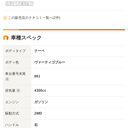
お店からの返信あり
この販売店のクチコミ一覧へ(2件)
車種スペック
ボディタイプ
クーペ
ボディ色
ヴァーティゴブルー
車台番号末尾
061
排気量
4300cc
エンジン
ガソリン
駆動方式
2WD
ハンドル
右