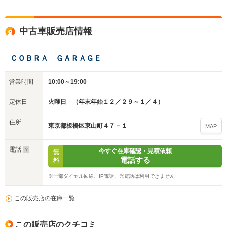
中古車販売店情報
ＣＯＢＲＡ ＧＡＲＡＧＥ
営業時間
10:00～19:00
定休日
火曜日 （年末年始１２／２９～１／４）
住所
東京都板橋区東山町４７－１
MAP
電話
今すぐ在庫確認・見積依頼
無
電話する
料
※一部ダイヤル回線、IP電話、光電話は利用できません
入力途中の情報を保存しますか？
※次回問い合わせをする際に自動入力されます
この販売店の在庫一覧
※保存された情報は
90
日で破棄されます
この販売店のクチコミ