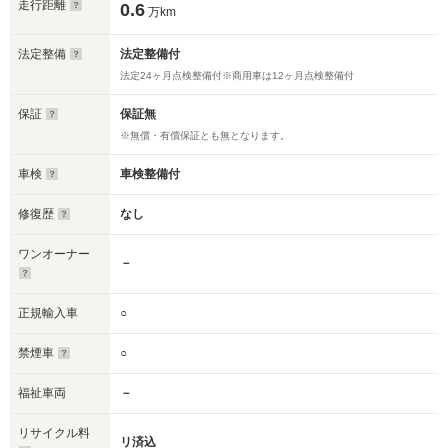
走行距離
0.6
万km
法定整備
法定整備付
法定24ヶ月点検整備付※商用車は12ヶ月点検整備付
保証
保証無
※無償・有償保証とも無となります。
車検
車検整備付
修復歴
なし
ワンオーナー
－
正規輸入車
○
禁煙車
○
福祉車両
－
リサイクル料
リ済込