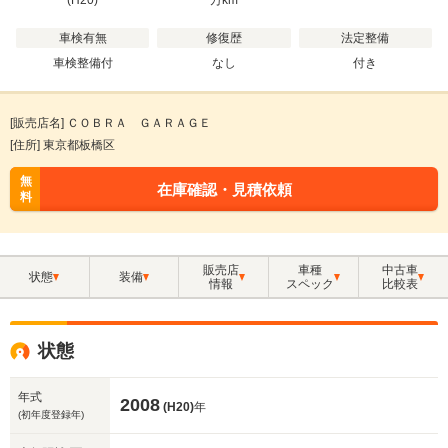
(H20)
万
km
車検有無
修復歴
法定整備
車検整備付
なし
付き
[販売店名] ＣＯＢＲＡ ＧＡＲＡＧＥ
[住所] 東京都板橋区
無
在庫確認・見積依頼
料
販売店
車種
中古車
状態
装備
情報
スペック
比較表
状態
年式
2008
(H20)
年
(初年度登録年)