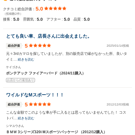
いいえ
はい
5.0
クチコミ総合評価：
（投稿数2件）
5.0
5.0
5.0
5.0
接客 :
雰囲気 :
アフター :
品質 :
とても良い車、店長さんに出会えました。
5
総合評価
2025/01/14投稿
元々3rdカマロを探していましたが、別の販売店で縁がなかった所、良いタ
イミ…
続きを読む
ケイゴさん
ポンテアック ファイアーバード（2024/11購入）
お店からの返信あり
ワイルドなMスポーツ！！！
5
総合評価
2012/12/03投稿
こんな金額でこのような車が手に入るとは思ってもいませんでした！ コス
トパ…
続きを読む
シマユウさん
ＢＭＷ 3シリーズ320i Mスポーツパッケージ （2012/12購入）