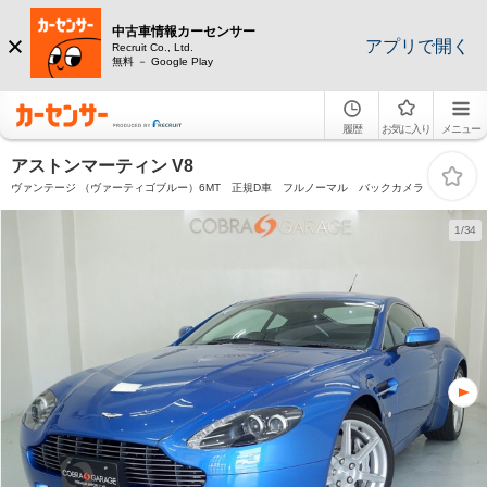
中古車情報カーセンサー
アプリで開く
Recruit Co., Ltd.
無料 － Google Play
履歴
お気に入り
メニュー
アストンマーティン V8
ヴァンテージ （ヴァーティゴブルー）6MT 正規D車 フルノーマル バックカメラ
1/34