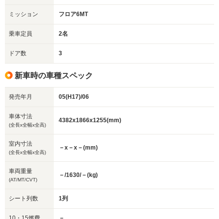
ミッション
フロア6MT
乗車定員
2名
ドア数
3
新車時の車種スペック
発売年月
05(H17)/06
車体寸法
4382x1866x1255(mm)
(全長x全幅x全高)
室内寸法
－x－x－(mm)
(全長x全幅x全高)
車両重量
－/1630/－(kg)
(AT/MT/CVT)
シート列数
1列
10・15燃費
－