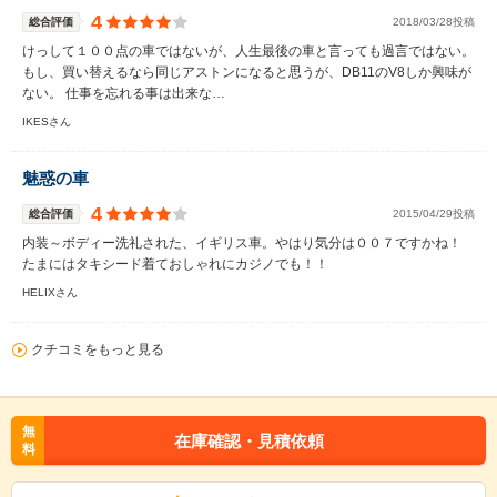
4
総合評価
2018/03/28投稿
けっして１００点の車ではないが、人生最後の車と言っても過言ではない。
もし、買い替えるなら同じアストンになると思うが、DB11のV8しか興味が
ない。 仕事を忘れる事は出来な…
IKESさん
魅惑の車
4
総合評価
2015/04/29投稿
内装～ボディー洗礼された、イギリス車。やはり気分は００７ですかね！
たまにはタキシード着ておしゃれにカジノでも！！
HELIXさん
クチコミをもっと見る
無
在庫確認・見積依頼
料