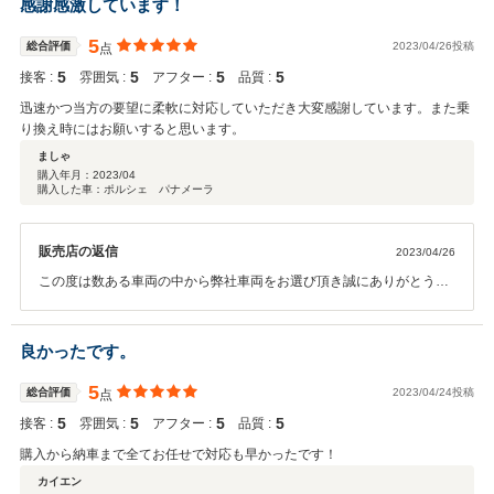
感謝感激しています！
ドカーもお任せくださいませ。（笑） この他は誠にありがとうござい
ました。
5
総合評価
2023/04/26投稿
点
5
5
5
5
接客 :
雰囲気 :
アフター :
品質 :
迅速かつ当方の要望に柔軟に対応していただき大変感謝しています。また乗
り換え時にはお願いすると思います。
ましゃ
購入年月：
2023/04
購入した車：ポルシェ パナメーラ
販売店の返信
2023/04/26
この度は数ある車両の中から弊社車両をお選び頂き誠にありがとうご
ざいます。 当初、前期か後期で迷っておられましたが、納車後のお見
送りの際にやはり後期の方がましゃ様には しっくり来てるなと感じま
したので後期をお選び頂いて正解だったと思います！！ ぜひお乗り換
良かったです。
えの際はご相談ください！次回も迅速かつ丁寧にご納車までご対応さ
せて頂きます。 今後とも何卒よろしくお願い致します。
5
総合評価
2023/04/24投稿
点
5
5
5
5
接客 :
雰囲気 :
アフター :
品質 :
購入から納車まで全てお任せで対応も早かったです！
カイエン