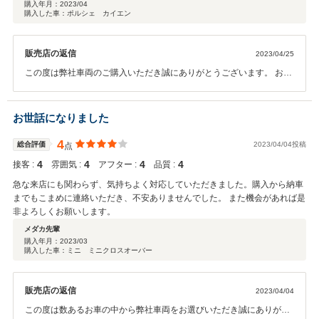
購入年月：
2023/04
購入した車：ポルシェ カイエン
販売店の返信
2023/04/25
この度は弊社車両のご購入いただき誠にありがとうございます。 お忙
しい中書類のご準備など素早くご準備頂き弊社の方の作業も迅速に進
める事が できました！ ホイールのブラック塗装もお考えとの事で、時
期が来ましたらご相談くださいませ。 ブラック塗装にする事で、見栄
お世話になりました
えもより引き締まりさらに良く見えてくるかと思います！ またのご連
絡お待ちしております！ この度は誠にありがとうございました。
4
総合評価
2023/04/04投稿
点
4
4
4
4
接客 :
雰囲気 :
アフター :
品質 :
急な来店にも関わらず、気持ちよく対応していただきました。購入から納車
までもこまめに連絡いただき、不安ありませんでした。 また機会があれば是
非よろしくお願いします。
メダカ先輩
購入年月：
2023/03
購入した車：ミニ ミニクロスオーバー
販売店の返信
2023/04/04
この度は数あるお車の中から弊社車両をお選びいただき誠にありがと