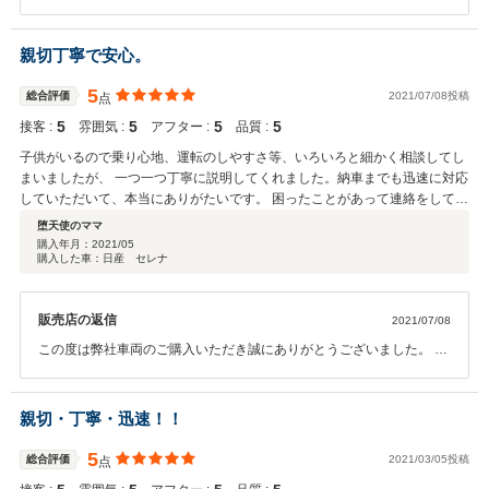
うございます。 また、ご納車までも安心してお待ち頂けたとの事で私
共も安心いたしました。 ご予定通りご納車できたのもメダカ先輩のご
協力の元、問題なくスムーズに進めることができました。 こちらこそ
親切丁寧で安心。
今後とも何卒よろしくお願い致します。 お車の事でお困りの際はいつ
でもお気軽にご連絡ください。
5
総合評価
2021/07/08投稿
点
5
5
5
5
接客 :
雰囲気 :
アフター :
品質 :
子供がいるので乗り心地、運転のしやすさ等、いろいろと細かく相談してし
まいましたが、 一つ一つ丁寧に説明してくれました。納車までも迅速に対応
していただいて、本当にありがたいです。 困ったことがあって連絡をしても
すぐに対応していただきすごく助かり、安心しました。次回車購入する時に
堕天使のママ
もこちらのお店で購入させていただきたいと思います。 子供たちもすっかり
購入年月：
2021/05
購入した車：日産 セレナ
このお店のファンになりました。
販売店の返信
2021/07/08
この度は弊社車両のご購入いただき誠にありがとうございました。 お
子様を乗せてよく運転されるとの事でセレナをご提案させて頂きまし
た。 お子様と共に気に入っていただけたようで弊社としても大変安心
いたしました。 何かわからない事などございましたらお気軽にご連絡
親切・丁寧・迅速！！
ください。 また、お子様ともご一緒にぜひ遊びにいらしてください。
この度は誠にありがとうございました。
5
総合評価
2021/03/05投稿
点