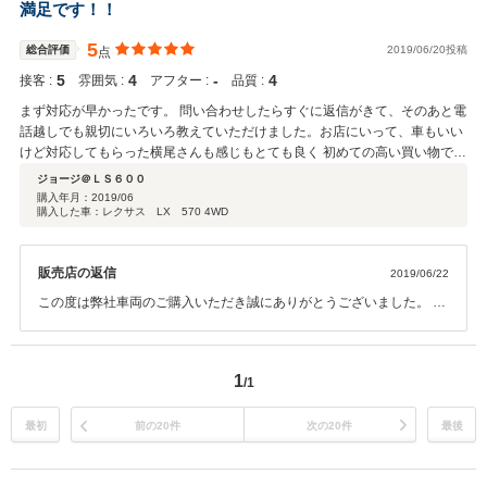
とうございました。 納車までのご対応も迅速にご対応頂き弊社として
満足です！！
もとても助かりました。 今後もお車で何かお困りの際はお気軽にご連
絡ください。 今後も私どもLコレクションをぜひともよろしくお願い
5
総合評価
2019/06/20投稿
点
いたします。 この度は誠にありがとうございました。
5
4
‐
4
接客 :
雰囲気 :
アフター :
品質 :
まず対応が早かったです。 問い合わせしたらすぐに返信がきて、そのあと電
話越しでも親切にいろいろ教えていただけました。お店にいって、車もいい
けど対応してもらった横尾さんも感じもとても良く 初めての高い買い物で少
し不安だったんですが、 これなら今後もお任せできるなと思い購入させてい
ジョージ＠ＬＳ６００
ただきました。 これからも末永いお付き合いをしていきたいとおもいます。
購入年月：
2019/06
購入した車：レクサス LX 570 4WD
販売店の返信
2019/06/22
この度は弊社車両のご購入いただき誠にありがとうございました。 大
変ご満足頂けたようで私共も嬉しく思います。 初めてのお車ご購入を
弊社にて決めて頂き、また安心してお任せ頂き誠に ありがとうござい
ました。 納車までのご対応も迅速にご対応頂き弊社としてもとても助
1
/1
かりました。 今後もお車で何かお困りの際はお気軽にご連絡くださ
い。 ぜひこちらこそ今後もよろしくお願いいたします。 この度は誠に
ありがとうございました。
最初
前の20件
次の20件
最後