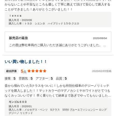
からないことや不安なところも優しく丁寧に教えて頂けて安心して購入する
ことができました！ありがとうございました！！
ｌｅｎｃａ
購入年月：
2020/08
購入した車：トヨタ シエンタ ハイブリッド 1.5 G クエロ
販売店の返信
2020/08/04
この度は弊社車両のご購入いただき誠にありがとうございました。 弊
社サービス対応などご満足いただけたようで私、共々安心いたしまし
た。 何かわかないことや困ったことなどございましたらぜひお気軽に
ご連絡ください。 今後とも何卒よろしくお願いいたします！！
いい買い物しました！！
5
総合評価
2020/02/05投稿
点
5
5
5
5
接客 :
雰囲気 :
アフター :
品質 :
昔から憧れていたSクラスをついに！しかも特別仕様車のデジーノリミッテ
ッドを購入しました！！マットカラーのマグノカシミヤホワイトがとてつも
なくカッコいいです！ 早く乗りたくて納車まで急ぎでやってもらいましたが
嫌な顔もせず最後まで丁寧に対応していただきました！！ また整備とかで何
モンゴル５００
かお願いします。
購入年月：
2020/01
購入した車：メルセデス・ベンツ Sクラス S550 ブルーエフィシェンシー ロング
デジーノ リミテッド