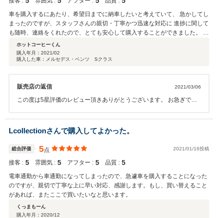
5
5
5
5
接客 :
雰囲気 :
アフター :
品質 :
車を購入するにあたり、希望日までに納車したいと考えていて、 急かしてし
まったのですが、スタッフさんの親切・丁寧かつ迅速な対応に 進捗に関して
も随時、連絡をくれたので、とても安心して購入することができました。 本
当にありがとうございました。次、車を購入する際は、またここで買いたい
ホットコーヒーくん
と思います！
購入年月：
2021/02
購入した車：メルセデス・ベンツ Sクラス
販売店の返信
2021/03/06
この度は5星評価のレビュー頂きありがとうございます。 お急ぎでお
車が必要との事でしたので、迅速に、また丁寧にご納車まで進めさせ
て頂きました。 お客様にもご協力頂き無事に納車できる事ができまし
た。 ありがとうございます。 ぜひまたお車で何かお困りの際は弊社ま
Lcollectionさんで購入してよかった。
でお声がけいただければ幸いです。 この度は弊社車両のご購入誠にあ
りがとうございました。
5
総合評価
2021/01/16投稿
点
5
5
5
5
接客 :
雰囲気 :
アフター :
品質 :
電車通勤から車通勤になってしまったので、急遽車を購入することになった
のですが、親切で丁寧な上に早い対応、感謝します。もし、買い替えること
があれば、またここで買いたいなと思います。
くっまもーん
購入年月：
2020/12