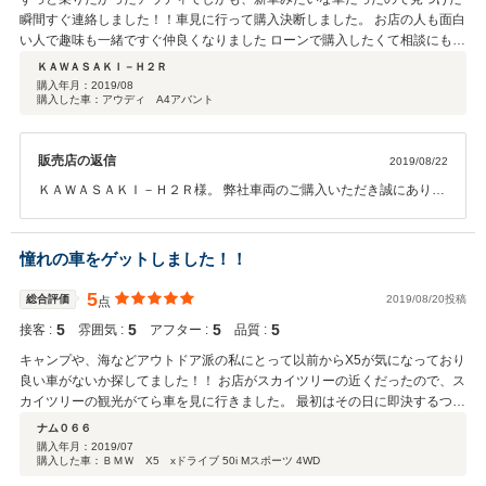
瞬間すぐ連絡しました！！車見に行って購入決断しました。 お店の人も面白
い人で趣味も一緒ですぐ仲良くなりました ローンで購入したくて相談にもい
ろいろのってもらいすごく助かりました 車のことじゃないけど今度またお邪
ＫＡＷＡＳＡＫＩ－Ｈ２Ｒ
魔します！
購入年月：
2019/08
購入した車：アウディ A4アバント
販売店の返信
2019/08/22
ＫＡＷＡＳＡＫＩ－Ｈ２Ｒ様。 弊社車両のご購入いただき誠にありが
とうございます。 以前から憧れていたお車を弊社にてご提供できたこ
と嬉しく思います！！ご不明な点や困った事ありましたらいつでもご
連絡ください！ 私もご来店心よりお待ちしておりますのでお時間ある
憧れの車をゲットしました！！
ときぜひご来店お待ちしております。 この度は数あるお店の中から、
弊社をご利用いただきまして誠にありがとうございました。
5
総合評価
2019/08/20投稿
点
5
5
5
5
接客 :
雰囲気 :
アフター :
品質 :
キャンプや、海などアウトドア派の私にとって以前からX5が気になっており
良い車がないか探してました！！ お店がスカイツリーの近くだったので、ス
カイツリーの観光がてら車を見に行きました。 最初はその日に即決するつも
りはなかったのですが車もとても綺麗で、スタッフの方も 話やすくその日に
ナム０６６
購入を決めてしまいましたww 納車までも丁寧に対応していただきどうもあ
購入年月：
2019/07
購入した車：ＢＭＷ X5 xドライブ 50i Mスポーツ 4WD
りがとうございました！！