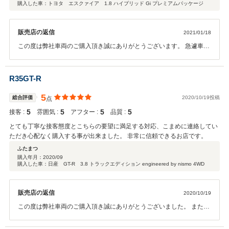
購入した車：トヨタ エスクァイア 1.8 ハイブリッド Gi プレミアムパッケージ
販売店の返信
2021/01/18
この度は弊社車両のご購入頂き誠にありがとうございます。 急遽車通
勤になってしまってお急ぎとの事でしたので、なるべく早く納車でき
るよう努めました。 納車も予定通り行う事ができ、喜んで頂き私共も
安心いたしました。 お車の使用方法など、不明な点などございました
R35GT-R
らお気軽にご連絡ください。 この度は誠にありがとうございました。
5
総合評価
2020/10/19投稿
点
5
5
5
5
接客 :
雰囲気 :
アフター :
品質 :
とても丁寧な接客態度とこちらの要望に満足する対応、こまめに連絡してい
ただき心配なく購入する事が出来ました。 非常に信頼できるお店です。
ふたまつ
購入年月：
2020/09
購入した車：日産 GT-R 3.8 トラックエディション engineered by nismo 4WD
販売店の返信
2020/10/19
この度は弊社車両のご購入頂き誠にありがとうございました。 また、
嬉しい評価も頂きありがとうございます。 ふたまつ様のご協力頂きま
した事もあり、最後まできっちりとご納車させて頂くことが できまし