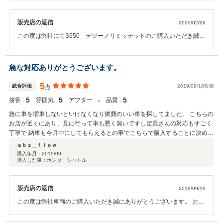
販売店の返信
2020/02/06
この度は弊社にてS550 デジーノリミッテッドのご購入いただき誠に
ありがとうございました。 憧れであったお車との事で私共も販売に携
わらさせて頂き私どもも大変嬉しく、最後までお付き合いさせて頂き
ました。 お車の方も満足していただけたようで安心いたしました。 今
急な対応ありがとうございます。
後も長く乗られるとの事でしたので定期的に点検やオイル交換などが
必要になってまいりますので その辺のアフターフォローもしっかりと
5
総合評価
2019/09/18投稿
点
やらさせて頂きます。 今後とも何卒よろしくお願いいたします。
5
5
‐
5
接客 :
雰囲気 :
アフター :
品質 :
急に車を増車しないといけなくなり燃費のいい車を探してました。 こちらの
お店が近くにあり、見に行って車も悪く無いですし定員さんの対応もすごく
丁寧で 納車も今月中にしてもらえるとの事でこちらで購入することに決めま
した。 ご対応が早くこちらとしてもとても助かります。 これからも是非よ
ａｂｓ＿ｆｌｏｗ
ろしくお願いいたします。
購入年月：
2019/09
購入した車：ホンダ シャトル
販売店の返信
2019/09/19
この度は弊社車両のご購入いただき誠にありがとうございます。 お急
ぎのとの事でしたのでできる限り最短でご納車できるよう努めまし
た。 ご満足頂けたようで弊社として嬉しく思います。 是非こちらこそ