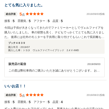
今後ともよろしくお願いいたします。
とても気に入りました。
5
総合評価
2019/09/03投稿
点
5
5
5
5
接客 :
雰囲気 :
アフター :
品質 :
今回は子供が大きくなってきたのでファミリーカーとしてヴェルファイアを
購入いたしました。 車の状態も良く、ナビもでっかくてとても気に入りまし
た。 後席には社外のモニターを子供用に取り付けてもらいこれで長距離も安
心です。w ボディーコーティングもお願いし、納車時には車両に艶が出て新
プッチ４８３９
車のような雰囲気に なっていてとても感動しました！！ とても満足のでき
購入年月：
2019/07
購入した車：トヨタ ヴェルファイアハイブリッド 2.4 V 4WD
るお買い物ができました！
販売店の返信
2019/09/03
この度は弊社車両のご購入いただき誠にありがとうございます。 お車
の方気に入っていただけたようで大変嬉しく思います。 弊社のボディ
ーコーティングは他のお客様皆様にも好評で 皆さんに満足していただ
いております。 プッチ４８３９様にも気に入っていただけて安心いた
いいお店！！
しました。 １年おきにコーティングはかけた方が良いと思いますので
また必要な 際はぜひご連絡ください。 この度は誠にありがとうござい
5
総合評価
2019/08/21投稿
点
ました。 今後とも何卒よろしくお願いいたします。
5
5
5
4
接客 :
雰囲気 :
アフター :
品質 :
ずっと乗りたかったアウディでしかも、新車みたいな車だったので見つけた