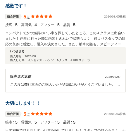
た。 今後もお客様に喜んでいただける接客を心がけて参りますので 今
感激です！
後とも何卒よろしくお願い致します。 お車でお困りの際はお気軽にご
連絡ください。 この度は誠にありがとうございました。
5
総合評価
2020/08/05投稿
点
5
4
5
5
接客 :
雰囲気 :
アフター :
品質 :
コンパクトでかつ燃費のいい車を探していたところ、このＡクラスに出会い
ました！ 内見に行った際に内装もきれいで状態もよく、何よりスタッフの対
応の良さに感激し、購入を決めました。また、納車の際も、スピーディーに
対応して頂き、大変助かりました！今後とも、よろしくお願いします！！
いつきまる
購入年月：
2020/08
購入した車：メルセデス・ベンツ Aクラス A180 スポーツ
販売店の返信
2020/08/07
この度は弊社車両のご購入いただき誠にありがとうございました。 お
車も気に入っていただきありがとうございます。 納車まで色々とご協
力頂き私どももスピーディーにご対応させていただく事ができまし
た。 こちらこそ今後とも何卒よろしくお願いいたします。
大切にします！！
5
総合評価
2020/08/04投稿
点
5
5
5
5
接客 :
雰囲気 :
アフター :
品質 :
日常利用で取り回しのいい車を探していました！ スタッフの対応も早く、わ