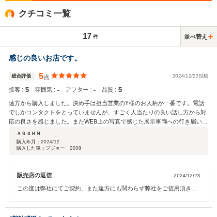
クチコミ一覧
17
並べ替え
件
感じの良いお店です。
5
総合評価
2024/12/23投稿
点
5
‐
‐
5
接客 :
雰囲気 :
アフター :
品質 :
遠方から購入しました。決め手は担当営業のY様のお人柄が一番です。電話
でしかコンタクトをとっていませんが、すごく人当たりの良い話し方から対
応の良さを感じました。またWEB上の写真で感じた展示車両への行き届いた
手入れ具合も信頼できるかなと思いました。車への愛を感じました（笑）。
Ａ９４ＨＮ
近郊に在住ならばセカンドカーもお願いしたいと思いました。 ありがとうご
購入年月：
2024/12
購入した車：プジョー 2008
ざいました。
販売店の返信
2024/12/23
この度は弊社にてご契約、また遠方にも関わらず弊社をご信用頂き誠
にありがとうございました。 こちらこそ連絡などのご返答や迅速なご
対応とても助かりました。 遠方でお会い出来なかったのが残念ですが
東京にいらした際はいつでもお店に遊びに来てください。 ぜひセカン