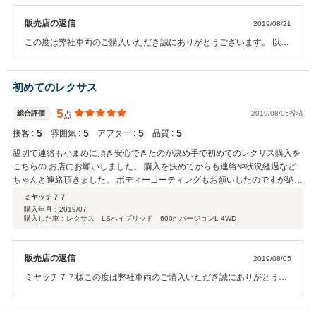
販売店の返信
2019/08/21
この度は弊社車両のご購入いただき誠にありがとうございます。 以前
から憧れていたお車を弊社にてご提供できたこと嬉しく思います！！
X5はアウトドア派の方にも人気の車種でお客様の雰囲気などにもお似
合いでした。 ぜひまたお車の事で何かございましたらお気軽にご連絡
初めてのレクサス
ください。 今後とも何卒よろしくお願い致します。
5
総合評価
2019/08/05投稿
点
5
5
5
5
接客 :
雰囲気 :
アフター :
品質 :
親切で連絡も小まめに頂き安心できたのが決め手で初めてのレクサス購入を
こちらの お店にお願いしました。 購入を決めてからも連絡や状況経過など
ちゃんと連絡頂きました。 ボディーコーティングもお願いしたのですが納得
のいく仕上がりに大満足です。 この度はありがとうございました。 また何
ミヤッチ７７
かありましたらよろしくお願いします。
購入年月：
2019/07
購入した車：レクサス LSハイブリッド 600h バージョンL 4WD
販売店の返信
2019/08/05
ミヤッチ７７様この度は弊社車両のご購入いただき誠にありがとうご
ざいました。 ご満足頂けたようで私共も嬉しく思います。 初めてのお
車ご購入を弊社にて決めて頂き、また安心してお任せ頂き誠に ありが