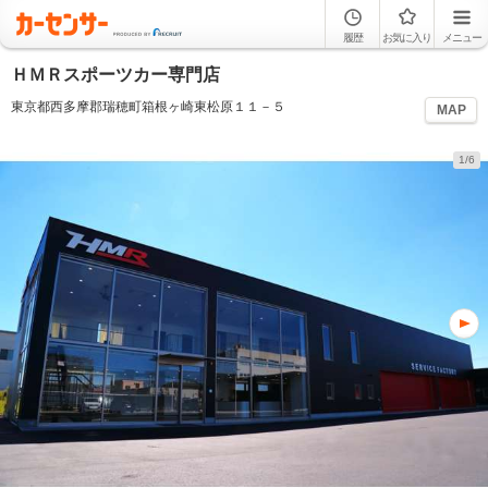
履歴
お気に入り
メニュー
ＨＭＲスポーツカー専門店
東京都西多摩郡瑞穂町箱根ヶ崎東松原１１－５
MAP
1/6