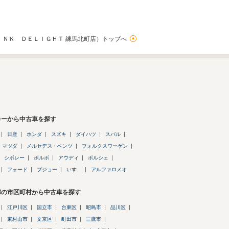
ＩＮＫ ＤＥＬＩＧＨＴ 練馬北町店）トップへ
カーから中古車を探す
日産
ホンダ
スズキ
ダイハツ
スバル
マツダ
メルセデス・ベンツ
フォルクスワーゲン
シボレー
ボルボ
アウディ
ポルシェ
フォード
プジョー
いすゞ
アルファロメオ
都の市区町村から中古車を探す
江戸川区
国立市
台東区
昭島市
品川区
東村山市
文京区
町田市
三鷹市