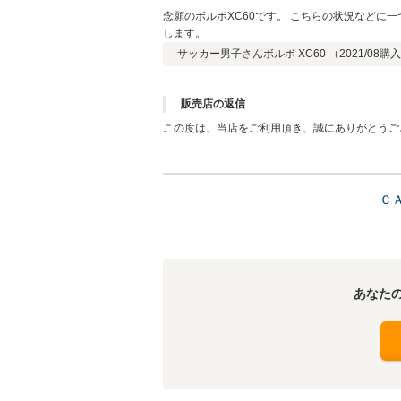
念願のボルボXC60です。 こちらの状況などに
します。
サッカー男子さん
ボルボ XC60 （
2021/08
購入
販売店の返信
この度は、当店をご利用頂き、誠にありがとうございます。 海や
しみ下さい。
Ｃ
あなた