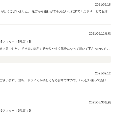
2021/09/18
りがとうございました。 遠方から旅行がてらお会いしに来てくださり、とても嬉し
座いましたらいつでもお声がけください。宜しくお願い申し上げます。
2021/09/11投稿
5
5
5
：
アフター：
品質：
る内容でした。 担当者の説明も分かりやすく親身になって聞いて下さったので こ
2021/09/12
ございます。 運転・ドライぐが楽しくなるお車ですので、いっぱい乗ってあげて
2021/08/30投稿
5
5
5
：
アフター：
品質：