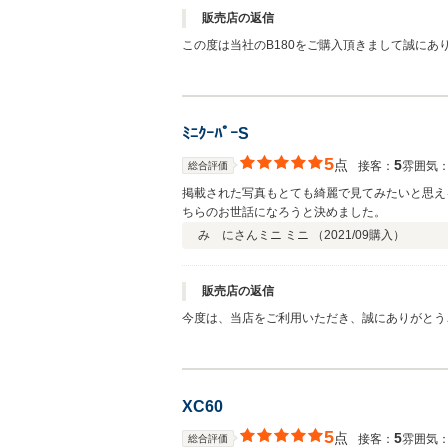
販売店の返信
この度は当社のB180をご購入頂きまして誠にあ
く思います。距離は離れておりますが、なにか御
ﾐﾆｸｰﾊﾟｰS
5
点
5
接客：
雰囲気
総合評価
掲載された写真もとても綺麗で見てみたいと思え
ちらのお世話になろうと決めました。
み にさん
ミニ ミニ （
2021/09
購入）
販売店の返信
今度は、当店をご利用いただき、誠にありがとう
下さい。 今後も、何か私にお手伝いさせて頂くようなことがございましたら、 いつでもご連絡を下さい。 どうぞ、最高のカーライ
フをお楽しみ下さい。
XC60
5
点
5
接客：
雰囲気
総合評価