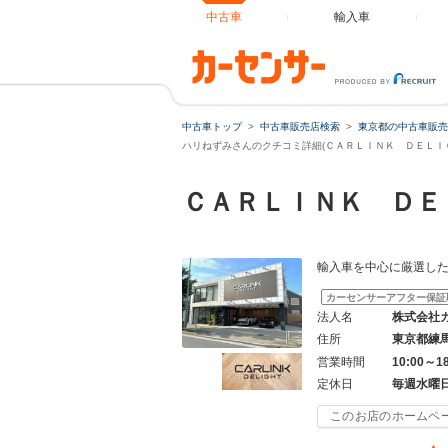
中古車
輸入車
中古車トップ
中古車販売店検索
東京都の中古車販売
ハリねずみさんのクチコミ詳細(ＣＡＲＬＩＮＫ ＤＥＬＩＧ
ＣＡＲＬＩＮＫ ＤＥ
輸入車を中心に厳選した
カーセンサーアフター保証
法人名
株式会社
住所
東京都練
営業時間
10:00～1
定休日
毎週水曜
このお店のホームペ