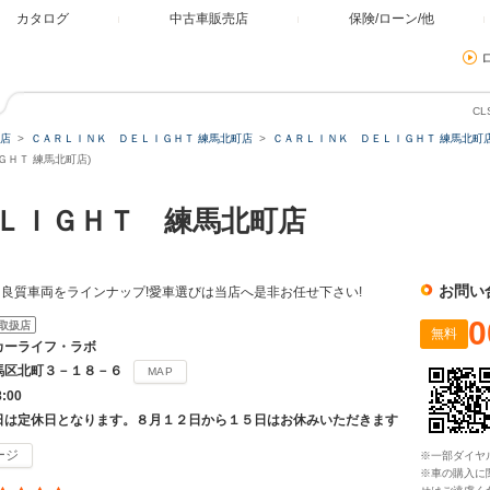
カタログ
中古車販売店
保険/ローン/他
C
店
ＣＡＲＬＩＮＫ ＤＥＬＩＧＨＴ 練馬北町店
ＣＡＲＬＩＮＫ ＤＥＬＩＧＨＴ 練馬北町店
ＨＴ 練馬北町店)
ＬＩＧＨＴ 練馬北町店
お問い
良質車両をラインナップ!愛車選びは当店へ是非お任せ下さい!
0
取扱店
無料
カーライフ・ラボ
馬区北町３－１８－６
MAP
8:00
日は定休日となります。８月１２日から１５日はお休みいただきます
ージ
※一部ダイヤ
※車の購入に