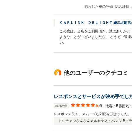
購入した車の評価
総合評価
ＣＡＲＬＩＮＫ ＤＥＬＩＧＨＴ 練馬北町店
この度は、当店をご利用頂き、誠にありがと
ようなことがございましたら、 どうぞご遠慮
い。
他のユーザーのクチコミ
レスポンスとサービスが決め手でし
5
点
5
接客：
雰囲気
総合評価
レスポンス良く、スムーズな対応を頂きました。
トシチャンさんさん
メルセデス・ベンツ Bクラ