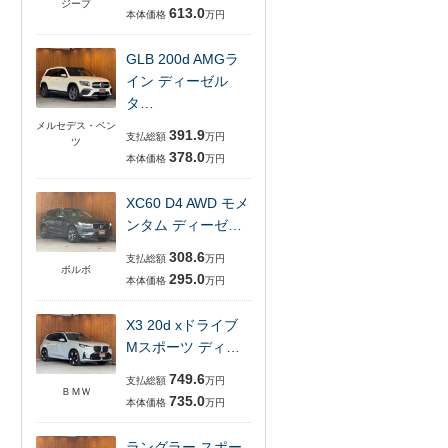
ジープ
613.0
本体価格
万円
GLB 200d AMGラ
イン ディーゼル
タ…
メルセデス・ベン
391.9
支払総額
万円
ツ
378.0
本体価格
万円
XC60 D4 AWD モメ
ンタム ディーゼ…
308.6
支払総額
万円
ボルボ
295.0
本体価格
万円
X3 20d xドライブ
Mスポーツ ディ…
749.6
支払総額
万円
ＢＭＷ
735.0
本体価格
万円
ラングラー スポー