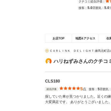
クチコミ総合評価：
5.0
5.0
接客：
雰囲気：
お店TOP
地図&アクセス
在
ＣＡＲＬＩＮＫ ＤＥＬＩＧＨＴ 練馬北町店
ハリねずみさんのクチコ
CLS180
5
点
5
接客：
雰囲気
総合評価
探していた車が見つかりました。近くの練
大変満足です。 ありがとうございました