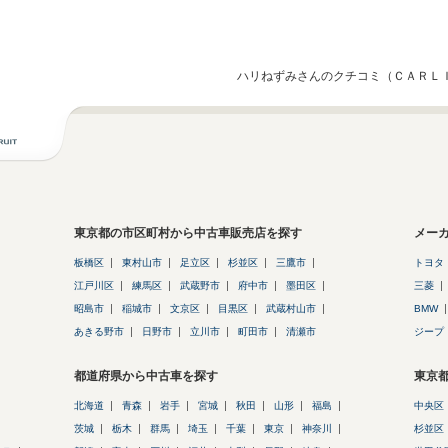
ハリねずみさんのクチコミ（ＣＡＲＬ
東京都の市区町村から中古車販売店を探す
メー
板橋区
東村山市
足立区
杉並区
三鷹市
トヨタ
江戸川区
練馬区
武蔵野市
府中市
墨田区
三菱
昭島市
稲城市
文京区
目黒区
武蔵村山市
BMW
あきる野市
日野市
立川市
町田市
清瀬市
ジープ
都道府県から中古車を探す
東京
北海道
青森
岩手
宮城
秋田
山形
福島
中央区
茨城
栃木
群馬
埼玉
千葉
東京
神奈川
杉並区