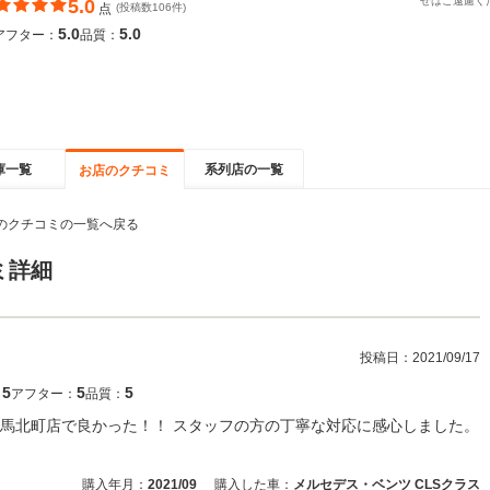
せはご遠慮く
5.0
点
(投稿数106件)
5.0
5.0
アフター：
品質：
庫一覧
系列店の一覧
お店のクチコミ
のクチコミの一覧へ戻る
ミ詳細
投稿日：
2021/09/17
5
5
5
：
アフター：
品質：
馬北町店で良かった！！ スタッフの方の丁寧な対応に感心しました。
。
購入年月：
2021/09
購入した車：
メルセデス・ベンツ CLSクラス