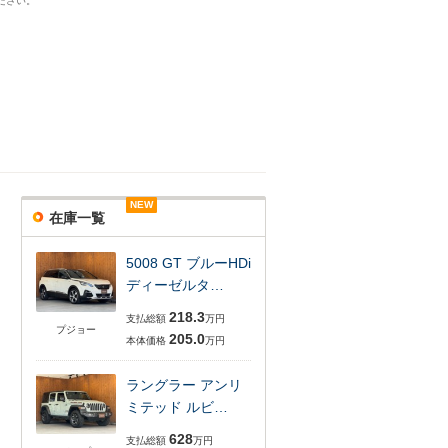
ださい。
NEW
NEW
NEW
在庫一覧
5008 GT ブルーHDi
ディーゼルタ…
218.3
支払総額
万円
プジョー
205.0
本体価格
万円
ラングラー アンリ
ミテッド ルビ…
628
支払総額
万円