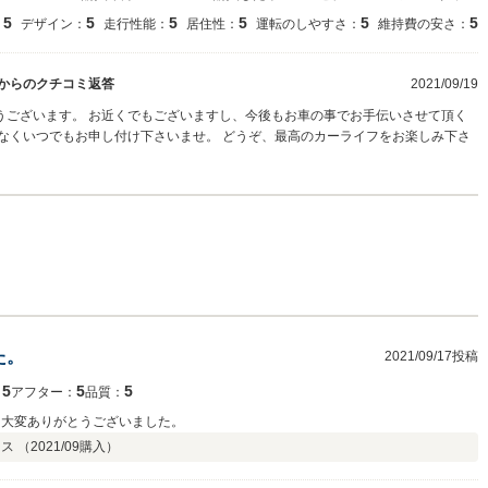
5
5
5
5
5
5
：
デザイン：
走行性能：
居住性：
運転のしやすさ：
維持費の安さ：
からのクチコミ返答
2021/09/19
うございます。 お近くでもございますし、今後もお車の事でお手伝いさせて頂く
なくいつでもお申し付け下さいませ。 どうぞ、最高のカーライフをお楽しみ下さ
た。
2021/09/17投稿
5
5
5
：
アフター：
品質：
 大変ありがとうございました。
ス （
2021/09
購入）