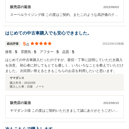
販売店の返信
2022/08/03
スーペルライジング様 この度はご契約、またこのような高評価のクチ
コミをいただきまして誠にありがとうございました。 その後、お車の
調子はいかがでしょうか？ 今後のメンテナンスや、次回お車をお買い
求めになる際もぜひお手伝いさせて頂ければ幸いです。何卒宜しくお
はじめての中古車購入でも安心できました。
願い致します。
5
総合評価
2022/06/10投稿
点
5
5
5
5
接客 :
雰囲気 :
アフター :
品質 :
はじめての中古車購入だったのですが、親切・丁寧に説明していただき購入
を決意。 初心者に対してもとても優しく、いろいろなことを教えていただけ
ました。 次回買い替えるときもこちらのお店を利用したいと思います。
ヤマダンス
購入年月：
2022/05
購入した車：日産 ノート
販売店の返信
2022/06/10
ヤマダンス様 この度はご契約いただきまして誠にありがとうございま
した。 今回はこのような高い評価をいただきまして、社員一同心から
感謝しております。何かお困りの際はぜひお気軽にお立ち寄りくださ
い。 今後とも宜しくお願い致します。
次もこちらで購入します。