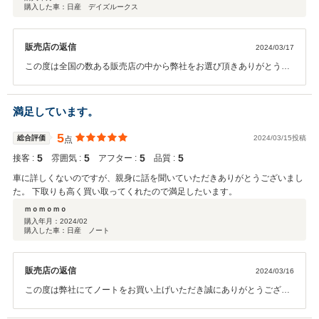
購入した車：日産 デイズルークス
販売店の返信
2024/03/17
この度は全国の数ある販売店の中から弊社をお選び頂きありがとうご
ざいました。今後の整備もお任せください。またお車の事で何かあり
ましたらいつでもお気軽にご連絡ください。今後ともご愛顧のほどお
願い申し上げます.。
満足しています。
5
総合評価
2024/03/15投稿
点
5
5
5
5
接客 :
雰囲気 :
アフター :
品質 :
車に詳しくないのですが、親身に話を聞いていただきありがとうございまし
た。 下取りも高く買い取ってくれたので満足したいます。
ｍｏｍｏｍｏ
購入年月：
2024/02
購入した車：日産 ノート
販売店の返信
2024/03/16
この度は弊社にてノートをお買い上げいただき誠にありがとうござい
ます。 また何かございましたら、お気軽にお申し付けくださいませ。
またのご来店を心よりお待ちしております。