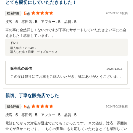
とても親切にしていただきました！
5
総合評価
2024/12/18投稿
点
5
5
5
5
接客 :
雰囲気 :
アフター :
品質 :
車の事に全然詳しくないのですが丁寧にサポートしていただきよい車に出会
えました！感謝しています。。！
ドレミ
購入年月：
2024/12
購入した車：日産 デイズルークス
販売店の返信
2024/12/18
この度は弊社にてお車をご購入いただき、誠にありがとうございまし
た。 お車をお使いいただいて、ご不明な点等ありましたら、いつでも
お気軽にご連絡くださいませ。今後とも、よろしくお願い致します。
親切、丁寧な販売店でした
5
総合評価
2024/10/28投稿
点
5
5
5
5
接客 :
雰囲気 :
アフター :
品質 :
電話してからの対応が迅速でとてもよかったです。 車の値段、対応、雰囲気
全てが良かったです。 こちらの要望にも対応していただきとても感謝してい