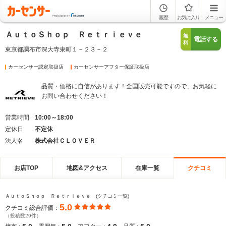
履歴
お気に入り
メニュー
ＡｕｔｏＳｈｏｐ Ｒｅｔｒｉｅｖｅ
無
電話する
料
東京都調布市深大寺東町１－２３－２
カーセンサー認定取扱店
カーセンサーアフター保証取扱店
品質・価格に自信があります！全国販売可能ですので、お気軽に
お問い合わせください！
営業時間
10:00～18:00
定休日
不定休
法人名
株式会社ＣＬＯＶＥＲ
お店TOP
地図&アクセス
在庫一覧
クチコミ
ＡｕｔｏＳｈｏｐ Ｒｅｔｒｉｅｖｅ (クチコミ一覧)
5.0
クチコミ総合評価：
（投稿数29件）