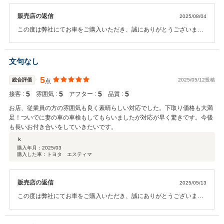
販売店の返信
2025/08/04
この度は弊社にてお車をご購入いただき、誠にありがとうございまし
た。 お車の事で何かお力になれることがありましたら、お気軽にご連
絡くださいませ。 今後とも、よろしくお願い致します。
文句なし
5
総合評価
2025/05/12投稿
点
5
5
5
5
接客 :
雰囲気 :
アフター :
品質 :
お店、従業員の方の雰囲気も良く素晴らしい対応でした。下取り価格も大満
足！ついでに妻の車の車検もしてもらいましたが対応が早く驚きです。今後
も長いお付き合いをしていきたいです。
ｋ
購入年月：
2025/03
購入した車：トヨタ エスティマ
販売店の返信
2025/05/13
この度は弊社にてお車をご購入いただき、誠にありがとうございまし
た。 お車について何か気になる点などございましたらお気軽にご連絡
くださいませ。 今後もよろしくお願いします。