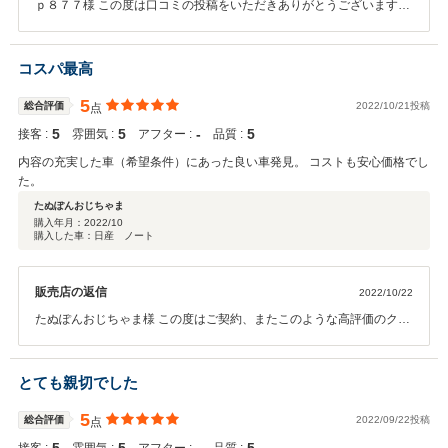
ｐ８７７様 この度は口コミの投稿をいただきありがとうございます。
お車を御+お使い頂く中でご不明な点等がありましたら、お気軽にご
連絡ください！今後とも宜しくお願い致します。
コスパ最高
5
総合評価
2022/10/21投稿
点
5
5
‐
5
接客 :
雰囲気 :
アフター :
品質 :
内容の充実した車（希望条件）にあった良い車発見。 コストも安心価格でし
た。
たぬぽんおじちゃま
購入年月：
2022/10
購入した車：日産 ノート
販売店の返信
2022/10/22
たぬぽんおじちゃま様 この度はご契約、またこのような高評価のクチ
コミをいただきまして誠にありがとうございました。 今後のメンテナ
ンスや、次回お車をお買い求めになる際もぜひお手伝いさせて頂けれ
ば幸いです。今後とも宜しくお願い致します。
とても親切でした
5
総合評価
2022/09/22投稿
点