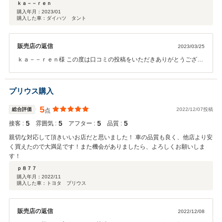
ｋａ－－ｒｅｎ
購入年月：
2023/01
購入した車：ダイハツ タント
販売店の返信
2023/03/25
ｋａ－－ｒｅｎ様 この度は口コミの投稿をいただきありがとうござい
ます。 お車をお使い頂く中でご不明な点等がありましたら、お気軽に
ご連絡ください！今後とも宜しくお願い致します。
プリウス購入
5
総合評価
2022/12/07投稿
点
5
5
5
5
接客 :
雰囲気 :
アフター :
品質 :
親切な対応して頂きいいお店だと思いました！ 車の品質も良く、他店より安
く買えたので大満足です！また機会がありましたら、よろしくお願いしま
す！
ｐ８７７
購入年月：
2022/11
購入した車：トヨタ プリウス
販売店の返信
2022/12/08