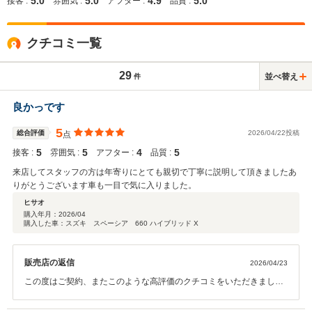
5.0
5.0
4.9
5.0
接客 :
雰囲気 :
アフター :
品質 :
クチコミ一覧
29
並べ替え
件
良かっです
5
総合評価
2026/04/22投稿
点
5
5
4
5
接客 :
雰囲気 :
アフター :
品質 :
来店してスタッフの方は年寄りにとても親切で丁寧に説明して頂きましたあ
りがとうございます車も一目で気に入りました。
ヒサオ
購入年月：
2026/04
購入した車：スズキ スペーシア 660 ハイブリッド X
販売店の返信
2026/04/23
この度はご契約、またこのような高評価のクチコミをいただきまして
誠にありがとうございました。 今後のメンテナンスや、次回お車をお
買い求めになる際もぜひお手伝いさせて頂ければ幸いです。今後とも