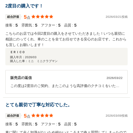
宜しくお願い致します。 専務取締役 藤谷 竣
2度目の購入です！
5
総合評価
2026/03/21投稿
点
5
5
5
5
接客 :
雰囲気 :
アフター :
品質 :
こちらのお店では今回2度目の購入をさせていただきました！いつも親切に
相談にのってくれ、車のことを全てお任せできる安心のお店です。これから
も宜しくお願いします！
ＥＲＩＣＯ
購入年月：
2026/03
購入した車：ミニ ミニクラブマン
販売店の返信
2026/03/22
この度は2度目のご契約、またこのような高評価のクチコミをいただ
きまして誠にありがとうございました。 今後ともよろしくお願い致し
ます。
とても親切で丁寧な対応でした。
5
総合評価
2026/03/09投稿
点
5
5
5
5
接客 :
雰囲気 :
アフター :
品質 :
車に関して全く知識がないため細かいところまで色々質問してしまったので