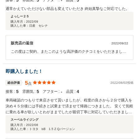
5
5
‐
5
接客 :
雰囲気 :
アフター :
品質 :
通常かえていただけない部品も変えていただき 終始真摯なご対応でした。
よっしー２５
購入年月：
2022/09
購入した車：日産 セレナ
販売店の返信
2022/09/22
この度はご契約、またこのような高評価のクチコミをいただきまして
誠にありがとうございました。 また今後のメンテナンスや、次回お車
をお買い求めになる際もぜひお手伝いさせて頂ければ幸いです。何卒
宜しくお願い致します。
即購入しました！
5
総合評価
2022/08/02投稿
点
5
5
‐
4
接客 :
雰囲気 :
アフター :
品質 :
車両確認のつもりで来店させて貰いましたが、程度の良さから２分で購入を
決め４５分後には手続きと試乗まで済ませて帰路につきました。 安くて気軽
に乗れる車が欲しいとわがままでしたが親切丁寧に対応していただきまし
た。 納車も１週間で迅速、整備もきちんとしていただいたので安心して乗れ
スーペルライジング
ます、次回の乗り換えはこちらのお店にお世話になろうと考えています。
購入年月：
2022/08
購入した車：トヨタ bB 1.5 Z Qバージョン