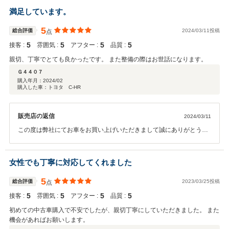
満足しています。
5
総合評価
2024/03/11投稿
点
5
5
5
5
接客 :
雰囲気 :
アフター :
品質 :
親切、丁寧でとても良かったです。 また整備の際はお世話になります。
Ｇ４４０７
購入年月：
2024/02
購入した車：トヨタ C-HR
販売店の返信
2024/03/11
この度は弊社にてお車をお買い上げいただきまして誠にありがとうご
ざいます。 お車をお使いいただいて何か気になることやご質問があり
ましたら、いつでもお気軽にお申し付けくださいませ。今後とも末永
いお付き合いをどうぞよろしくお願い申し上げます。
女性でも丁寧に対応してくれました
5
総合評価
2023/03/25投稿
点
5
5
5
5
接客 :
雰囲気 :
アフター :
品質 :
初めての中古車購入で不安でしたが、親切丁寧にしていただきました。 また
機会があればお願いします。