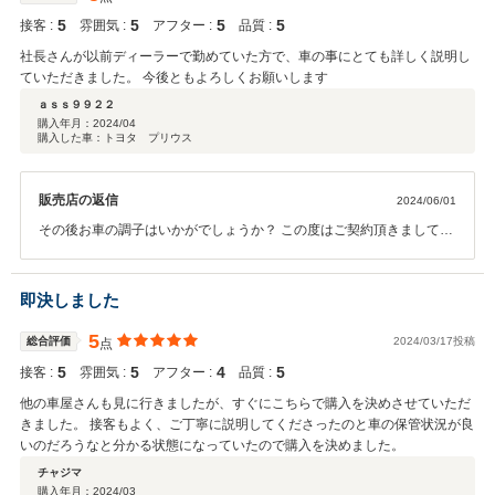
5
5
5
5
接客 :
雰囲気 :
アフター :
品質 :
社長さんが以前ディーラーで勤めていた方で、車の事にとても詳しく説明し
ていただきました。 今後ともよろしくお願いします
ａｓｓ９９２２
購入年月：
2024/04
購入した車：トヨタ プリウス
販売店の返信
2024/06/01
その後お車の調子はいかがでしょうか？ この度はご契約頂きまして、
誠にありがとうございます。また、このような高い評価のクチコミを
頂き、大変うれしく思います。 今後ともどうぞ宜しくお願い致しま
す。
即決しました
5
総合評価
2024/03/17投稿
点
5
5
4
5
接客 :
雰囲気 :
アフター :
品質 :
他の車屋さんも見に行きましたが、すぐにこちらで購入を決めさせていただ
きました。 接客もよく、ご丁寧に説明してくださったのと車の保管状況が良
いのだろうなと分かる状態になっていたので購入を決めました。
チャジマ
購入年月：
2024/03