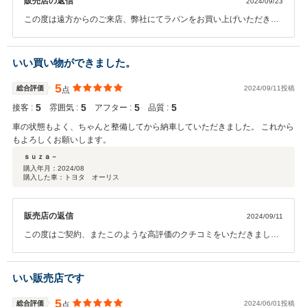
販売店の返信
2024/09/23
この度は遠方からのご来店、弊社にてラパンをお買い上げいただき誠
にありがとうございます。 人生初のお車というお話を伺い出来る限り
の整備をさせていただきました。整備、お車の事で何かご不明な点等
ございましたら、お気軽にご連絡くださいませ。
いい買い物ができました。
5
総合評価
2024/09/11投稿
点
5
5
5
5
接客 :
雰囲気 :
アフター :
品質 :
車の状態もよく、ちゃんと整備してから納車していただきました。 これから
もよろしくお願いします。
ｓｕｚａ－
購入年月：
2024/08
購入した車：トヨタ オーリス
販売店の返信
2024/09/11
この度はご契約、またこのような高評価のクチコミをいただきまして
誠にありがとうございました。 また今後のメンテナンスや、次回お車
をお買い求めになる際もぜひお手伝いさせて頂ければ幸いです。何卒
宜しくお願い致します。
いい販売店です
5
総合評価
2024/06/01投稿
点