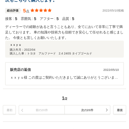
5
総合評価
2022/05/10投稿
点
5
5
5
5
接客 :
雰囲気 :
アフター :
品質 :
ディーラーでの経験があると言うこともあり、全てにおいて非常に丁寧で満
足しております。 車の知識や技術力も信頼でき安心して任せれると感じまし
た。 今後とも宜しくお願いいたします。
ｘｘｙｕ
購入年月：
2022/04
購入した車：トヨタ アルファード 2.4 240S タイプゴールド
販売店の返信
2022/05/10
ｘｘｙｕ様 この度はご契約いただきまして誠にありがとうございまし
た。その後お車の調子はいかがでしょうか？ 今回はこのような高い評
価をいただきまして、社員一同心から感謝しております。何かお困り
の際はぜひお気軽にお立ち寄りください。 今後とも、どうぞ宜しくお
1
/2
願い致します。
最初
前の20件
次の20件
最後