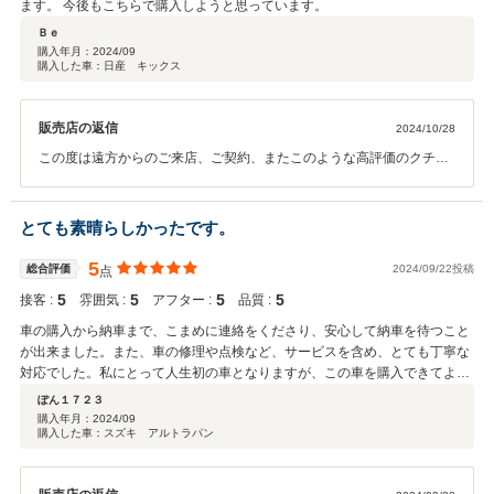
ます。 今後もこちらで購入しようと思っています。
Ｂｅ
購入年月：
2024/09
購入した車：日産 キックス
販売店の返信
2024/10/28
この度は遠方からのご来店、ご契約、またこのような高評価のクチコ
ミをいただきまして誠にありがとうございます。 次回お車をお買い求
めになる際もぜひお手伝いさせて頂ければ幸いです。今後ともよろし
くお願い致します。
とても素晴らしかったです。
5
総合評価
2024/09/22投稿
点
5
5
5
5
接客 :
雰囲気 :
アフター :
品質 :
車の購入から納車まで、こまめに連絡をくださり、安心して納車を待つこと
が出来ました。また、車の修理や点検など、サービスを含め、とても丁寧な
対応でした。私にとって人生初の車となりますが、この車を購入できてよか
ったと感じています。
ぽん１７２３
購入年月：
2024/09
購入した車：スズキ アルトラパン