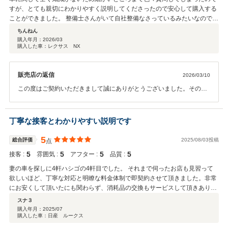
すが、とても親切にわかりやすく説明してくださったので安心して購入する
ことができました。 整備士さんがいて自社整備なさっているみたいなので、
今後もなにかあったら相談させて頂きます。
ちんねん
購入年月：
2026/03
購入した車：レクサス NX
販売店の返信
2026/03/10
この度はご契約いただきまして誠にありがとうございました。その後
お車の状態はいかがでしょうか？ 今回はこのような高い評価をいただ
きまして、社員一同心から感謝しております。何かお困りの際はぜひ
お気軽にお立ち寄りください。今後とも、どうぞ宜しくお願い致しま
丁寧な接客とわかりやすい説明です
す。
5
総合評価
2025/08/03投稿
点
5
5
5
5
接客 :
雰囲気 :
アフター :
品質 :
妻の車を探しに4軒ハシゴの4軒目でした。 それまで伺ったお店も見習って
欲しいほど、丁寧な対応と明瞭な料金体制で即契約させて頂きました。非常
にお安くして頂いたにも関わらず、消耗品の交換もサービスして頂きありが
とうございました。 また、ご縁がありましたらよろしくお願いします。
スナ３
購入年月：
2025/07
購入した車：日産 ルークス