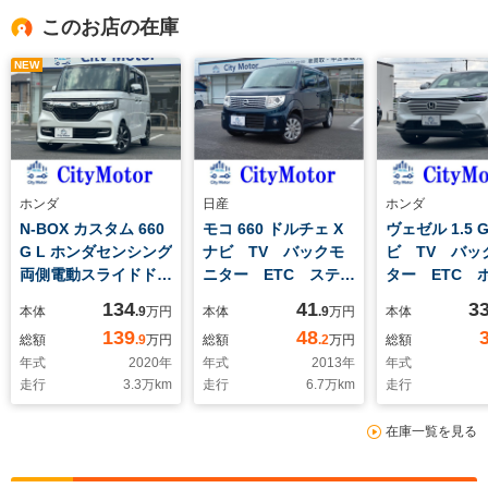
このお店の在庫
NEW
ホンダ
日産
ホンダ
N-BOX カスタム 660
モコ 660 ドルチェ X
ヴェゼル 1.5 
G L ホンダセンシング
ナビ TV バックモ
ビ TV バッ
両側電動スライドド
ニター ETC ステア
ター ETC 
ア ナビ TV バッ
リングスイッチ スマ
ンシング 電
134
41
3
本体
.9
万円
本体
.9
万円
本体
クモニター ETC ホ
ートキー プッシュス
ングブレーキ
139
48
総額
.9
万円
総額
.2
万円
総額
ンダセンシング シー
タート アイドリング
キホールド 
年式
2020
年
年式
2013
年
年式
トヒーター ヘッドラ
ストップ 電動格納ミ
ングストップ
走行
3.3
万km
走行
6.7
万km
走行
イトLED 純正アル
ラー ウィンカーミラ
ルミ ヘッド
ミ ワンオーナー ス
ー オートライト フ
LED レベ
在庫一覧を見る
テアリングスイッチ
ロントフォグ 純正ア
サイドバイザ
サイドバイザー スマ
ルミ サイドバイザー
ートキープッ
ートキープッシュスタ
ート