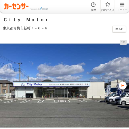
履歴
お気に入り
メニュー
Ｃｉｔｙ Ｍｏｔｏｒ
東京都青梅市新町７－６－８
MAP
1/4