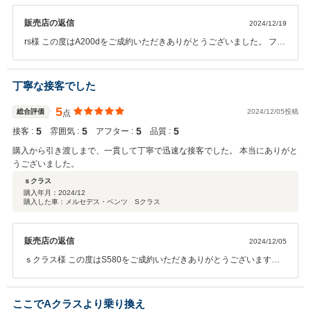
販売店の返信
2024/12/19
rs様 この度はA200dをご成約いただきありがとうございました。 フル
オプションのA200ｄになりますので 必ず満足していただけるお車で
ございます。 遠方地からのご来店納車させていただきました。 富山の
美味しいご飯を食べて明日気を付けてお帰り下さいませ。 引き続きよ
丁寧な接客でした
ろしくお願い致します。
5
総合評価
2024/12/05投稿
点
5
5
5
5
接客 :
雰囲気 :
アフター :
品質 :
購入から引き渡しまで、一貫して丁寧で迅速な接客でした。 本当にありがと
うございました。
ｓクラス
購入年月：
2024/12
購入した車：メルセデス・ベンツ Sクラス
販売店の返信
2024/12/05
ｓクラス様 この度はS580をご成約いただきありがとうございます。
朝にご連絡をいただいて遠方にもかかわらずその日にご来店いただき
お決めいただけました。 ブルーの外装、ベージュの内装という希少な
Sクラスでございます。 自分の求めていた車両ということでお力にな
ここでAクラスより乗り換え