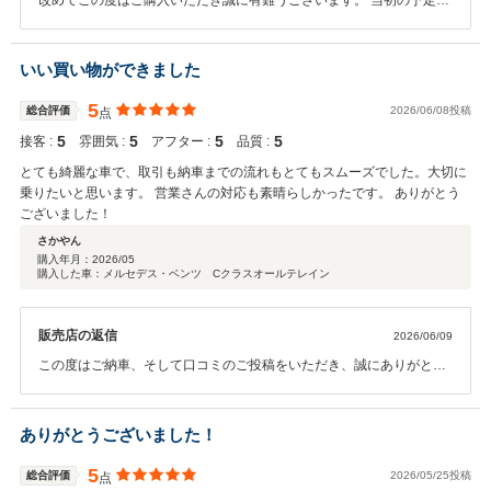
改めてこの度はご購入いただき誠に有難うございます。 当初の予定に
ないなかでも､ご提案車両を気に入っていただき何よりでございます。
そして納車時にはとても嬉しいお言葉をいただき感謝いたします。 今
後のご入庫も含め､引き続き何卒よろしくお願い申し上げます。
いい買い物ができました
5
総合評価
2026/06/08投稿
点
5
5
5
5
接客 :
雰囲気 :
アフター :
品質 :
とても綺麗な車で、取引も納車までの流れもとてもスムーズでした。大切に
乗りたいと思います。 営業さんの対応も素晴らしかったです。 ありがとう
ございました！
さかやん
購入年月：
2026/05
購入した車：メルセデス・ベンツ Cクラスオールテレイン
販売店の返信
2026/06/09
この度はご納車、そして口コミのご投稿をいただき、誠にありがとう
ございました。 遠方よりご来店いただき、ご縁をいただけましたこ
と、心より感謝申し上げます。 温かいお言葉をいただき、大変嬉しく
思っております。 これからのお車とのカーライフが素晴らしいものに
ありがとうございました！
なりますよう、引き続きしっかりサポートさせていただきます。 お車
のことで気になることなどございましたら、いつでもお気軽にご相談
5
総合評価
2026/05/25投稿
点
ください。 改めまして、この度は誠にありがとうございました。 今後