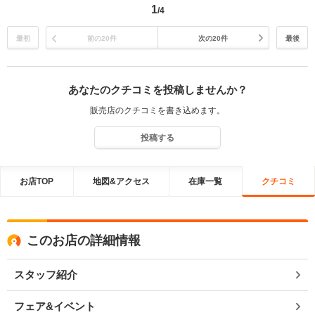
1
/4
が楽しみでしたし、 お見送りの際は寂しかったです。 富山のお寿司に
とても気に入っていただけましたので 是非富山のご飯を楽しんでいた
だきまた来店いただけることを 心よりお待ちしております。 出会いに
最初
前の20件
次の20件
最後
感謝しております。 引き続きよろしくお願い致します。
あなたのクチコミを投稿しませんか？
販売店のクチコミを書き込めます。
投稿する
お店TOP
地図&アクセス
在庫一覧
クチコミ
このお店の詳細情報
スタッフ紹介
フェア&イベント