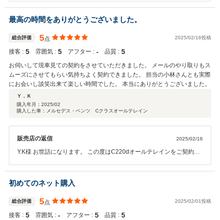
く、お帰りの道中には雪の区間もあったとお伺いいたしましたが大変
楽しんでいただけたたのではないかと存じます。なによりお車が大変
最高の時間をありがとうございました。
お好きなN様、特別な一台をご案内できたことを誠に嬉しく思ってお
ります。今後とも末永くご贔屓賜りますようよろしくお願い申し上げ
5
総合評価
2025/02/16投稿
点
ます。またN様の情熱色濃くお引継ぎのご子息様におかれましても、
5
5
‐
5
接客 :
雰囲気 :
アフター :
品質 :
何年かかってもご依頼お待ちしておりますのでよろしくお願い申し上
げます。本当に貴重なご縁ありがとうございました。
お伺いして現車見ての契約をさせていただきました。 メールのやり取りもス
ムーズにさせてもらい気持ちよく契約できました。 担当の小林さんとも実際
にお会いし談笑出来て楽しい時間でした。 本当にありがとうございました。
Ｙ．Ｋ
購入年月：
2025/02
購入した車：メルセデス・ベンツ Cクラスオールテレイン
販売店の返信
2025/02/16
Y.K様 お世話になります。 この度はC220dオールテレインをご契約い
ただき誠にありがとうございます。 非常に状態の良いお車をご契約さ
せていただき感謝いたします。 これから納車前点検、登録をさせてい
ただき 最高の納車をさせていただきます。 引き続きよろしくお願い致
初めてのネット購入
します。
5
総合評価
2025/02/01投稿
点
5
‐
5
5
接客 :
雰囲気 :
アフター :
品質 :