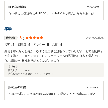
販売店の返信
2024/10/05
たつ様 この度は弊社GLB200ｄ 4MATICをご購入いただきありがと
うございました。 遠方にもかかわらずお車の状態をお伝えしたところ
私を信じていただいてご購入いただきました。 大変感謝しておりま
す。 大変走行距離も少なく、フルオプションのお車になりますので 安
感動
心して長くお乗りいただけます。 メルセデスケアも継承させていただ
いております。 たつ様とのご縁大変感謝しております。 アフターサー
5
総合評価
2024/09/22投稿
点
ビス等々も是非させていただきますので 末永くよろしくお願いしま
5
5
5
5
接客 :
雰囲気 :
アフター :
品質 :
す。
親切丁寧な対応と分かりやすく魅力的な説明をしていただき、とても気持ち
が良く購入する事ができました。ショールームの雰囲気も接客も最高でし
た。担当の小林様ありがとうございました。
さばきち
購入年月：
2024/09
購入した車：メルセデスＡＭＧ Aクラス
販売店の返信
2024/09/22
さばきち様 この度はA45s Edition55をご購入いただき誠にありがとう
ございました。 ネット掲載後すぐにご連絡いただきご来店後即決させ
ていただきました。 コーティングの方もお付けいただいて雨の日も快
適にお乗りいただけます。 色々と接点があり私も今日お会いすること