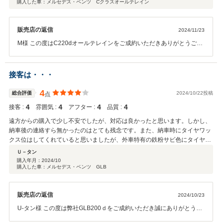
購入した車：メルセデス・ベンツ Cクラスオールテレイン
販売店の返信
2024/11/23
M様 この度はC220dオールテレインをご成約いただきありがとうござ
います。 以前も弊社からご購入いただき2台目です！ 次は4輪駆動の
お車でということでタイミングよくお車が入ってきて お決めいただけ
ました。 走行距離が非常に少なく、高年式のお車です。 メルセデス・
接客は・・・
ベンツカーライフを楽しんでいただけたらと思います。 今後のアフタ
ーサービスの部分もしっかりとご連絡させていただきますので 引き続
4
総合評価
2024/10/22投稿
点
きよろしくお願い致します。 この度は本当にありがとうございまし
4
4
4
4
接客 :
雰囲気 :
アフター :
品質 :
た。
遠方からの購入で少し不安でしたが、対応は良かったと思います。しかし、
納車後の連絡すら無かったのはとても残念です。また、納車時にタイヤワッ
クス位はしてくれていると思いましたが、外車特有の鉄粉サビ色にタイヤが
なっていたのが残念でした。
Ｕ－タン
購入年月：
2024/10
購入した車：メルセデス・ベンツ GLB
販売店の返信
2024/10/23
U-タン様 この度は弊社GLB200ｄをご成約いただき誠にありがとうご
ざいました。 何度かやり取りをさせていただきご購入いただきまし