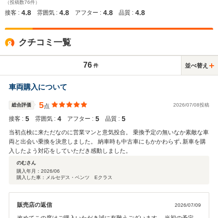
（投稿数76件）
4.8
4.8
4.8
4.8
接客 :
雰囲気 :
アフター :
品質 :
クチコミ一覧
76
並べ替え
件
車両購入について
5
総合評価
2026/07/08投稿
点
5
4
5
5
接客 :
雰囲気 :
アフター :
品質 :
当初点検に来ただなのに営業マンと意気投合。 乗換予定の無いなか素敵な車
両と出会い乗換を決意しました。 納車時も中古車にもかかわらず､新車を購
入したよう対応をしていただき感動しました。
のむさん
購入年月：
2026/06
購入した車：メルセデス・ベンツ Eクラス
販売店の返信
2026/07/09