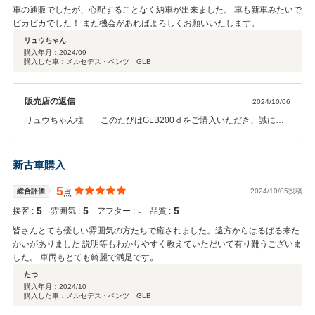
車の通販でしたが、心配することなく納車が出来ました。 車も新車みたいで
ピカピカでした！ また機会があればよろしくお願いいたします。
リュウちゃん
購入年月：
2024/09
購入した車：メルセデス・ベンツ GLB
販売店の返信
2024/10/06
リュウちゃん様 このたびはGLB200ｄをご購入いただき、誠にあ
りがとうございました。 登録の際にも迅速にご対応、ご足労いただき
まして本当に感謝申し上げます。 その後非常にご満足いただいておら
れるとの事で、私どもも喜んでおります。 今後ともお困り事やご不安
新古車購入
などございましたら、お気軽にお問い合わせください。 スタッフ一
同、誠心誠意対応させていただきます。 今回のこの素晴らしいご縁を
5
総合評価
2024/10/05投稿
点
大切にしてまいります。 何卒今後ともよろしくお願い申し上げます。
5
5
‐
5
接客 :
雰囲気 :
アフター :
品質 :
皆さんとても優しい雰囲気の方たちで癒されました。遠方からはるばる来た
かいがありました 説明等もわかりやすく教えていただいて有り難うございま
した。 車両もとても綺麗で満足です。
たつ
購入年月：
2024/10
購入した車：メルセデス・ベンツ GLB