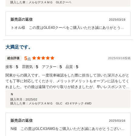
購入した車：メルセデスＡＭＧ GLEクーペ
ざいました！ またこれからもよろしくお願い致します。
販売店の返信
2025/03/19
トオル様 この度はGLE40クーペをご購入いただき誠にありがとうご
ざいました。こちらこそ商談時、ご登録時素早くご対応いただいたお
かげでスムーズに進めることができました。いろんなお車を乗り継が
れていらっしゃるようで多様なご経験のなかでご評価いただき大変光
大満足です。
栄です。ご納車後のご観光も雪の影響もなく楽しまれたとの事で非常
に喜んでおります。今後とも末永くお付き合いいただきたく存じま
5
総合評価
2025/03/16投稿
点
す。何卒よろしくお願い申し上げます。
5
5
5
5
接客 :
雰囲気 :
アフター :
品質 :
関東からの購入です。一度現車確認をした際に担当して頂いた深川さんがと
ても丁寧に対応してくださり、メリットデメリットもオープンに話をしてく
れました。その後は遠隔でのやり取りが続きましたが、早いレスポンスで不
安な点が一つもなく契約できました。正規ディーラーの安心感は最高です。
Ｎ
女性スタッフの皆さん、納車時のおもてなしを有難うございました。
購入年月：
2025/02
購入した車：メルセデスＡＭＧ GLC 43 4マチック 4WD
販売店の返信
2025/03/16
N様 この度はGLC43AMGをご購入いただき誠にありがとうございま
した。今回は特に印象に残ったボディーカラーで走行性能も申し分な