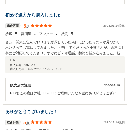
ファイドカーセンターの小林様は、素晴らしく、感謝申し上げます。電話と
ございました。 年末年始休暇も入りましたが無事ご納車ができて良か
メールの遣り取りのなかで、最初に、信用できる、このかたは信頼できる、
ったです。 また私を高く評価していただき総合評価も5点いただき感
そのように思いました。 その後、納車に至るまでの過程も、そして納車後
謝いたします。 遠方地になりお車の状態等気にされると思いますが少
初めて遠方から購入しました
も、素晴らしいと思います。インターネットの時代は、対面だけの時代より
しでも安心してご購入いただける様に全力で努めております。 何かご
も、人としての本質勝負が一層明瞭になります。
不明な点がございましたら何なりとお申し付けください。 すぐにご連
5
総合評価
2026/01/16投稿
点
絡させていただければと思います。 「人としての本質勝負」この言葉
5
‐
‐
5
接客 :
雰囲気 :
アフター :
品質 :
を胸に一生懸命頑張って参ります。 引き続きよろしくお願いいたしま
す。
当方、関東に住んでおりますが探していた条件にぴったりの車が見つかり、
思い切ってお電話してみました。 担当してくださった小林さんが、迅速に丁
寧にご対応してくださり、すぐにビデオ通話、契約と話が進みました。新古
車だったので心配はしておりませんでしたが、完全な新車同様で届いて大変
ＨＮ
満足しております。納車日についても、こちらの要望を聞いてくださりあり
購入年月：
2025/12
購入した車：メルセデス・ベンツ GLB
がとうございました。 夫も大変満足しております。 初めての実車を見ない
での購入で不安もありましたが、全てがスムーズに進み、全く問題ありませ
んでした。 今後ともお世話になることがあるかと思いますが、引き続きよろ
販売店の返信
2026/01/16
しくお願いいたします。
NH様 この度は弊社GLB200ｄご成約いただき誠にありがとうございま
した。 条件がぴったり合ったお車で大変嬉しく思います。 また初めて
のオンラインでのご購入ということでご不安もあったかと思いますが
ビデオ通話をすることでご納得いただくことができて良かったです。
ありがとうございました！
年明けにご納車ということで少々お待ちいただきましたがご指定のご
納車日に間に合ってよかったです。 遠方にになりますが今後のメンテ
5
総合評価
2025/11/16投稿
点
ナンスの際はご連絡させていただければと思います。 今後ともよろし