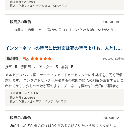
宅近くのメルセデスにも申し送りしていただくこともできるとの事でした。
購入年月：
2026/04
購入した車：メルセデスＡＭＧ CLAクラス
この度はありがとうございました。今後ともよろしくお願い申し上げます！
販売店の返信
2026/05/19
この度はご納車、そして温かい口コミまでいただき誠にありがとうご
ざいます。 嬉しいお言葉を頂戴し、大変励みになっております。 お車
を通じて、これから素敵なカーライフをお過ごしいただけましたら幸
いです。 今後もご不明点やお困りごとなどございましたら、いつでも
インターネットの時代には対面販売の時代よりも、人として
お気軽にご連絡くださいませ。 引き続き、末永いお付き合いのほどよ
の本質勝負に
ろしくお願いいたします。
5
総合評価
2026/01/22投稿
点
5
‐
5
5
接客 :
雰囲気 :
アフター :
品質 :
メルセデスベンツ富山サーティファイドカーセンターの小林様を、高く評価
致します。 コンタクトセンターが消費者の次回の購入の判断を左右すると言
われてから、少しの年数が経ちます。チャネルを問わず一元的に消費者との
対応を行いますので、インターネットが普及した今、コンタクトセンターを
ＪＥＡＮ ＧＡＢＩＮ
重視するか否かで、企業の利益も変化します。 対面方式の販売、あるいは、
購入年月：
2026/01
購入した車：メルセデス・ベンツ Aクラス
遠方にお住まいのかたが店舗で実際に車を見て判断する構図だけでは、イン
ターネット普及の時代には、機会損失あるいは機会狭小化といえます。 自動
車販売会社の営業部門はコンタクトセンターではありませんが、インターネ
販売店の返信
2026/01/22
ットが普及している環境のなかでは、コンタクトセンターを兼ねていると言
えるかもしれません。 このようななかで、メルセデス・ベンツ富山サーティ
JEAN JAPAN様 この度はAクラスをご購入いただき誠にありがとう