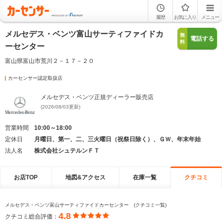
履歴
お気に入り
メニュー
メルセデス・ベンツ富山サーティファイドカ
無
電話する
料
ーセンター
富山県富山市荒川２－１７－２０
カーセンサー認定取扱店
メルセデス・ベンツ正規ディーラー販売店
(2026/08/03更新)
営業時間
10:00～18:00
定休日
月曜日、第一、二、三火曜日（祝祭日除く）、ＧＷ、年末年始
法人名
株式会社シュテルンＦＴ
お店TOP
地図&アクセス
在庫一覧
クチコミ
メルセデス・ベンツ富山サーティファイドカーセンター (クチコミ一覧)
4.8
クチコミ総合評価：