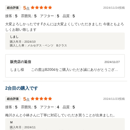
れてうれしく思います。 是非ご家族で富山県に遊びにいらして下さ
い。 ご縁に感謝いたします。 引き続きよろしくお願い致します。
5
総合評価
2024/11/24投稿
点
5
5
5
5
接客 :
雰囲気 :
アフター :
品質 :
大変よろしかったです Fさんには大変よくしていただきました 今後ともよろ
しくお願い致します
しまし
購入年月：
2024/10
購入した車：メルセデス・ベンツ Bクラス
販売店の返信
2024/11/27
しまし様 この度はB200dをご購入いただき誠にありがとうござい
ました。フルオプションで機能多彩なお車です。お困りごとやご不明
な点がございましたら、いつでもお気軽にご相談くださいませ。 スタ
ッフ一同、誠心誠意対応させていただきます。今後ともよろしくお願
2台目の購入です
い申し上げます。
5
総合評価
2024/11/23投稿
点
5
5
4
5
接客 :
雰囲気 :
アフター :
品質 :
梅川さんと小林さんに丁寧に対応していただき買うことが出来ました。
Ｍ
購入年月：
2024/11