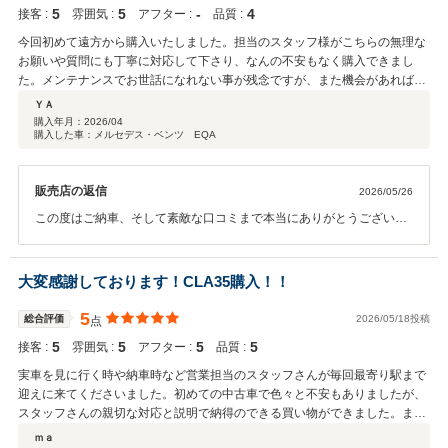
5
5
‐
4
接客 :
雰囲気 :
アフター :
品質 :
とも末永くよろしくお願いいたします。
今回初めて遠方から購入いたしました。担当のスタッフ様がこちらの無理な
お願いや質問にも丁寧に対応して下さり、なんの不安もなく購入できまし
た。メンテナンスでお世話になれない事が残念ですが、また機会があれば是
非お願いしたいと思っております。
ＹＡ
購入年月：
2026/04
購入した車：メルセデス・ベンツ EQA
販売店の返信
2026/05/26
この度はご納車、そして素敵な口コミまで本当にありがとうございま
した。 とても嬉しく、励みになります。 ぜひこれからも長くお付き合
いさせていただければと思っております。 お車のことで何か気になる
ことやご相談などございましたら、いつでもお気軽にご連絡くださ
大変感謝しております！CLA35購入！！
い。 また、気になるお車や魅力的な在庫が入った際には、すぐにご案
内させていただきます。 今後とも末永くよろしくお願いいたします。
5
総合評価
2026/05/18投稿
点
5
5
5
5
接客 :
雰囲気 :
アフター :
品質 :
実車を見に行く時や納車時など営業担当のスタッフさんが毎回最寄り駅まで
迎えに来てくださいました。初めての中古車で色々と不安もありましたが、
スタッフさんの親切な対応と説明で納得のできる買い物ができました。ま
た、当方大阪在住のため車検などのメンテナンスに関して、必要であれば自
ｍａ