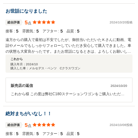
た。 ただ私の確認不足によりお客様にご連絡を怠ってしまい大変申し
訳ございません。 お言葉をいただき今後その様な事が無いように気を
お世話になりました
付けてご納車までさせていただきます。 車検もこちらで取らせていた
だいております。 安心して2年間お乗りいただけると思います。 今後
5
総合評価
2024/10/20投稿
点
アフターサービスのご連絡もしっかりとさせていただく所存でござい
5
5
5
5
接客 :
雰囲気 :
アフター :
品質 :
ます。 引き続きよろしくお願い致します。 この度は貴重なご意見いた
だきありがとうございます。
遠方からの購入で最初は不安でしたが、御担当いただいたＫさんに動画、電
話やメールでもしっかりフォローしていただき安心して購入できました。車
の状態も大変良かったです。またお世話になるときは、よろしくお願いしま
す。
これから
購入年月：
2024/10
購入した車：メルセデス・ベンツ Cクラスワゴン
販売店の返信
2024/10/20
これから様 この度は弊社C180ステーションワゴンをご購入いただき
誠にありがとうございます。 年式も新しく、走行距離が非常に少ない
お車をご成約いただきました。 遠方からのご購入ということでしたが
傷等々私を信じてご購入いただきました。 現車を見た際にものすごく
絶対まちがいなし！！
綺麗というお言葉をいただきとても嬉しかったです。 帰り道に富山の
お寿司を食べて帰られるということでしたがいかがだったでしょう
5
総合評価
2024/10/06投稿
点
か。 是非また富山県にいらして下さい。 一期一会。お会いできる日楽
5
5
5
5
接客 :
雰囲気 :
アフター :
品質 :
しみにお待ちしております。