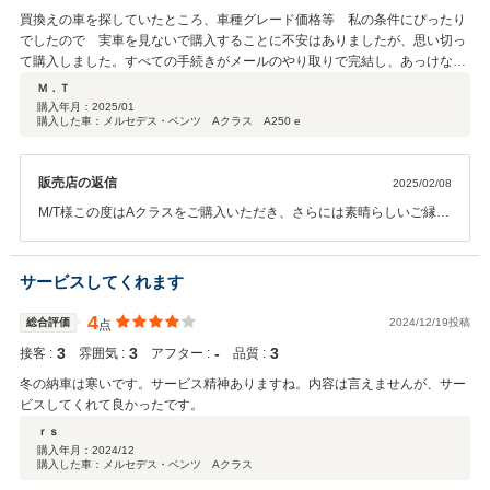
買換えの車を探していたところ、車種グレード価格等 私の条件にぴったり
でしたので 実車を見ないで購入することに不安はありましたが、思い切っ
て購入しました。すべての手続きがメールのやり取りで完結し、あっけない
くらい簡単でした。納車された車も状態も良好で満足しています。スムーズ
Ｍ．Ｔ
に取引できたのも 担当の深川さんのおかげと感謝しています。
購入年月：
2025/01
購入した車：メルセデス・ベンツ Aクラス A250 e
販売店の返信
2025/02/08
M/T様この度はAクラスをご購入いただき、さらには素晴らしいご縁を
誠にありがとうございました。その後お車の調子は如何でしょうか。
当初はご不安も多かった事と存じますが大変スムーズにお手続きをご
助力いただきました。重ねて感謝申し上げます。ご希望のお車をお届
サービスしてくれます
出来ましたことを大変嬉しく思っております。非常に小気味よく走る
お車です。何かとご利用になられる際、ご満足いただけると確信して
4
総合評価
2024/12/19投稿
点
おります。お困りの際いつでもお気軽にお問合せください。何卒これ
3
3
‐
3
接客 :
雰囲気 :
アフター :
品質 :
からもよろしくお願いいたします。
冬の納車は寒いです。サービス精神ありますね。内容は言えませんが、サー
ビスしてくれて良かったです。
ｒｓ
購入年月：
2024/12
購入した車：メルセデス・ベンツ Aクラス