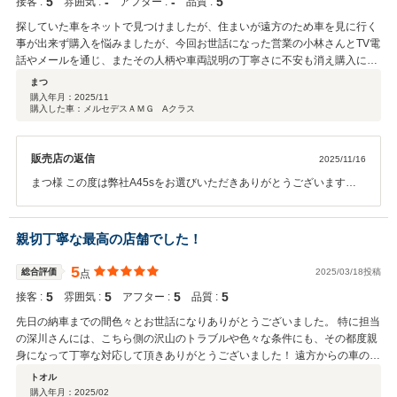
5
‐
‐
5
接客 :
雰囲気 :
アフター :
品質 :
くお願いいたします！
探していた車をネットで見つけましたが、住まいが遠方のため車を見に行く
事が出来ず購入を悩みましたが、今回お世話になった営業の小林さんとTV電
話やメールを通じ、またその人柄や車両説明の丁寧さに不安も消え購入に至
りました。 契約から納車までも非常にスムーズで安心出来ました。 車を一
まつ
度も見ずに購入する事なんて一昔前前なら考えられなかったと思いますが、
購入年月：
2025/11
購入した車：メルセデスＡＭＧ Aクラス
正規ディーラーで信頼できる営業マンと出会えると、何ら問題ない事が今回
わかりました。 出会いに感謝！ この度はありがとうございました！
販売店の返信
2025/11/16
まつ様 この度は弊社A45sをお選びいただきありがとうございます。
遠方ということでご不安があったかと思いますが不安も消えて購入に
至ったという ありがたいお言葉をいただき感謝いたします。 加速にエ
ンジン音、メルセデスらしい上質な走りができます。 AMGカーライフ
親切丁寧な最高の店舗でした！
を是非楽しんでいただければと思います。 最後に信頼できる営業マン
との最高のお言葉本当に感謝いたします。 今後とも末永くお付き合い
5
総合評価
2025/03/18投稿
点
させていただければと思います！ 引き続きよろしくお願いいたしま
5
5
5
5
接客 :
雰囲気 :
アフター :
品質 :
す。
先日の納車までの間色々とお世話になりありがとうございました。 特に担当
の深川さんには、こちら側の沢山のトラブルや色々な条件にも、その都度親
身になって丁寧な対応して頂きありがとうございました！ 遠方からの車の引
き取りでしたが、雨の中富山駅まで迎えに来て頂き助かりました。 またお会
トオル
い出来る日を楽しみにしています。 深川さん、この度は本当にありがとうご
購入年月：
2025/02