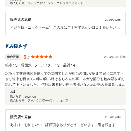
購入した車：フォルクスワーゲン ゴルフヴァリアント
ころ、非常に丁寧にアドバイスをいただけたので、購入後の不安も解消する
ことができました。 担当の方も店長さんもすごく感じの良い方ばかりで、お
店もきれいで在庫も豊富です！もし近所だったら間違いなく車検やメンテナ
販売店の返信
2026/03/05
ンスもお願いしたかったです。 「次もここで買いたい」と思わせてくれる素
敵なショップです。また機会がありましたら、ぜひよろしくお願いします！
すだち様（ニックネーム） この度はご丁寧で温かい口コミをいただ
き、誠にありがとうございます。 また、数ある販売店の中から当店を
お選びいただきましたこと、心より感謝申し上げます。 初めてのネッ
トでのご購入とのことでご不安もあったかと思いますが、安心してお
包み隠さず
取引いただけたとのお言葉を頂戴し、大変嬉しく思っております。 納
車当日は遠方よりご家族皆さまでお越しいただき、誠にありがとうご
5
総合評価
2024/09/01投稿
点
ざいました。 今後のメンテナンスにつきましても、ご不明な点やお困
5
5
3
4
接客 :
雰囲気 :
アフター :
品質 :
りごとがございましたら、いつでもお気軽にご相談ください。 「次も
ここで買いたい」とのお言葉は、私どもにとって何よりの励みです。
訳あって交通機関を使っての訪問でしたが担当のN氏が駅まで迎えに来て下
これからもより良いお店づくりに努めてまいります。 また機会がござ
さり道中お目当ての車の良い所はもちろんの事、ネガな部分も包み隠さずお
いましたら、ぜひよろしくお願いいたします。 フォルクスワーゲン ゴ
話して下さいました。 信頼出来る良い担当者様だなと思い購入を決意しまし
ルフヴァリアントが、すだち様の日々のお出かけや、ご家族皆様との
た。ありがとうございました。
あま
思い出づくりでたくさん活躍してくれることを願っております。 この
購入年月：
2024/08
度は本当にありがとうございました。
購入した車：フォルクスワーゲン e-ゴルフ
販売店の返信
2024/09/04
あま様 お忙しい中ご評価頂きありがとうございます。引き続きよろ
しくお願いいたします。