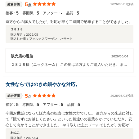
ます。ご納車させていただいたゴルフヴァリアントが、ご夫婦でのお
5
総合評価
2026/06/01投稿
点
出かけや日々のドライブで活躍してくれることを願っております。ま
5
5
‐
5
接客 :
雰囲気 :
アフター :
品質 :
たお二人にお会いできることを楽しみにしております。
遠方からの購入でしたが、対応が早く二週間で納車することができました。
２８１８
購入年月：
2026/05
購入した車：フォルクスワーゲン パサート
販売店の返信
2026/06/04
２８１８様（ニックネーム） この度は遠方よりご購入いただき、また
高評価の口コミをお寄せいただき誠にありがとうございます。 迅速な
対応や納車までのスピードにご満足いただけたとのこと、大変嬉しく
思います。 ご納車させていただいたパサートが、これからのカーライ
女性ならではのきめ細やかな対応。
フで長くご活躍できれば幸いです。 和歌山へお越しの際は、ぜひお気
軽にお立ち寄りください。 この度は誠にありがとうございました。今
5
総合評価
2026/05/03投稿
点
後ともよろしくお願いいたします。
5
5
5
5
接客 :
雰囲気 :
アフター :
品質 :
今回お世話になった販売店の担当は女性の方でした。 遠方からの来店に対し
て「慌てずにお越しください」といった気遣いの言葉をかけていただき、安
心して向かうことができました。 やり取りは主にメールでしたが、対応が非
常にスムーズで、電話よりも効率的に進められたのも好印象です。こちらの
わんこ
希望にも丁寧に耳を傾けてくださりました。 納車時には、これまで大切に乗
購入年月：
2026/04