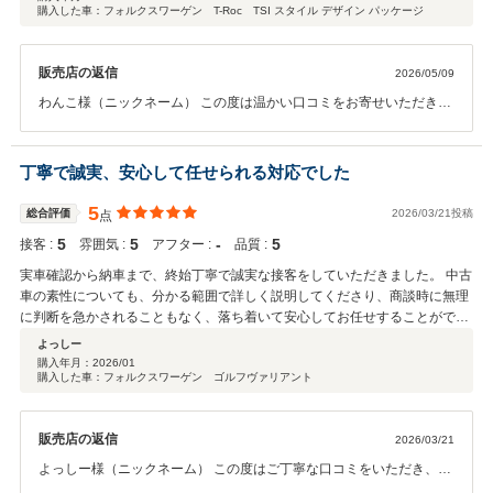
購入した車：フォルクスワーゲン T-Roc TSI スタイル デザイン パッケージ
ってきた車と一緒に写真を撮ってくださり、良い思い出として残すことがで
きました。 また次回もぜひこの担当者の方から購入したいと思える、信頼で
きる対応でした。
販売店の返信
2026/05/09
わんこ様（ニックネーム） この度は温かい口コミをお寄せいただき、
誠にありがとうございます。 遠方よりご来店いただく中で、少しでも
安心してお越しいただけるよう心掛けておりましたので、そのうよう
に感じていただけて大変嬉しく思います。また、大切に乗られていた
丁寧で誠実、安心して任せられる対応でした
ＧＯＬＦを拝見し、お車への愛情がとても伝わってまいりました。ご
納車の際に一緒にお写真を撮らせていただけたことも、私にとって印
5
総合評価
2026/03/21投稿
点
象深い思い出となっております。 また、これからはT-ROCならではの
5
5
‐
5
接客 :
雰囲気 :
アフター :
品質 :
力強さや快適な乗り味も、ぜひ楽しみながらお乗りいただけますと幸
いです。 今後もお車のことで何かございましたら、遠方ではございま
実車確認から納車まで、終始丁寧で誠実な接客をしていただきました。 中古
すができる限りサポートさせていただきますので、お気軽にご連絡く
車の素性についても、分かる範囲で詳しく説明してくださり、商談時に無理
ださい。この度は本当にありがとうございました。
に判断を急かされることもなく、落ち着いて安心してお任せすることができ
ました。 契約後の対応についても、何度か電話で相談させていただきました
よっしー
が、その都度丁寧にご対応いただき、ストレスなく手続きを進めることがで
購入年月：
2026/01
購入した車：フォルクスワーゲン ゴルフヴァリアント
きました。納車時にさまざまなお心遣いをいただけた点も嬉しかったです。
またぜひ伺わせていただきたいと思います！
販売店の返信
2026/03/21
よっしー様（ニックネーム） この度はご丁寧な口コミをいただき、誠
にありがとうございます。 ご納車まで安心してお任せいただけたとの