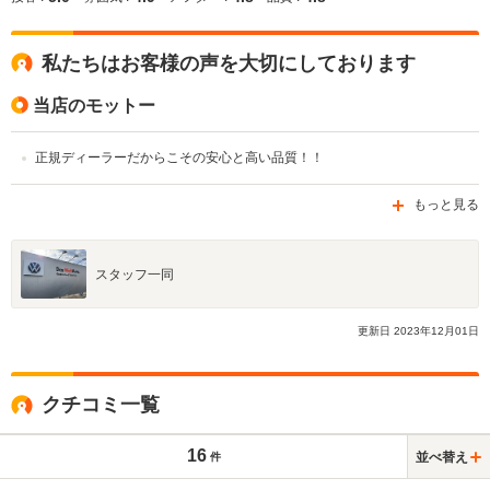
私たちはお客様の声を大切にしております
当店のモットー
正規ディーラーだからこその安心と高い品質！！
もっと見る
スタッフ一同
更新日
2023
年
12
月
01
日
クチコミ一覧
16
並べ替え
件