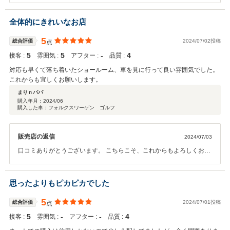
全体的にきれいなお店
5
総合評価
2024/07/02投稿
点
5
5
‐
4
接客 :
雰囲気 :
アフター :
品質 :
対応も早くて落ち着いたショールーム、車を見に行って良い雰囲気でした。
これからも宜しくお願いします。
まりｎパパ
購入年月：
2024/06
購入した車：フォルクスワーゲン ゴルフ
販売店の返信
2024/07/03
口コミありがとうございます。 こちらこそ、これからもよろしくお願
いします。
思ったよりもピカピカでした
5
総合評価
2024/07/01投稿
点
5
‐
‐
4
接客 :
雰囲気 :
アフター :
品質 :