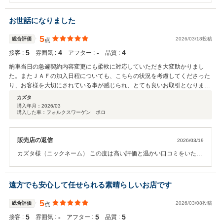
お言葉、大変嬉しく拝見いたしました。 お車がお好きなよっしー様に
フォルクスワーゲンゴルフヴァリアントもご満足いただけておりまし
お世話になりました
たら何よりでございます。 これから、たくさん素敵な思い出を作って
いただければ幸いです。 お子様が産まれましたら、ぜひご家族皆さま
5
総合評価
2026/03/18投稿
点
でお気軽に遊びにいらしてください。 今後とも末永いお付き合いのほ
5
4
‐
4
接客 :
雰囲気 :
アフター :
品質 :
ど、よろしくお願いいたします。
納車当日の急遽契約内容変更にも柔軟に対応していただき大変助かりまし
た。またＪＡＦの加入日程についても、こちらの状況を考慮してくださった
り、お客様を大切にされている事が感じられ、とても良いお取引となりまし
た。お勧めできるお店です。
カズタ
購入年月：
2026/03
購入した車：フォルクスワーゲン ポロ
販売店の返信
2026/03/19
カズタ様（ニックネーム） この度は高い評価と温かい口コミをいただ
き、誠にありがとうございます。 また、現車をご覧いただかない中で
お任せいただけたこと、心より感謝申し上げます。 ご納車の際に初め
てカズタ様にお会いできたことも、大変嬉しく思っております。 納車
遠方でも安心して任せられる素晴らしいお店です
当日のご変更にもご満足いただけたようで安心いたしました。 ＪＡＦ
のご加入につきましても、少しでもお力になれておりましたら幸いで
5
総合評価
2026/03/08投稿
点
す。 カズタ様のこれからのカーライフがより良いものとなりますよう
5
‐
5
5
接客 :
雰囲気 :
アフター :
品質 :
願っております。 今後ともどうぞよろしくお願いいたします。