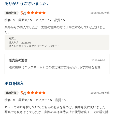
ありがとうございました。
5
総合評価
2026/08/02投稿
点
5
5
‐
5
接客 :
雰囲気 :
アフター :
品質 :
県外からの購入でしたが、女性の営業の方に丁寧に対応していただけまし
た。
毛沢山
購入年月：
2026/07
購入した車：フォルクスワーゲン パサート
販売店の返信
2026/08/06
毛沢山様（ニックネーム）この度は遠方にもかかわらず弊社をお選び
いただき、誠にありがとうございました。 また、大切にお乗りいただ
いたビートルもお任せいただき、心より感謝申し上げます。ご納車後
も安心してお乗りいただけるようサポートしてまいりますので、お困
ポロを購入
りごとなどございましたらお気軽にご連絡ください。 今後とも末永い
お付き合いのほど、よろしくお願いいたします。
5
総合評価
2026/07/05投稿
点
5
5
5
5
接客 :
雰囲気 :
アフター :
品質 :
ネットでポロを探していてこちらのお店を見つけ、実車を見に伺いました。
写真でも良さそうでしたが、実際の車は期待以上に状態が良く、その場で購