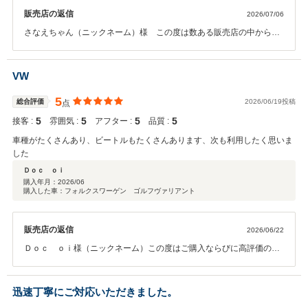
をはじめとする用品の取付など、こちらの細かな要望にも一つひとつ丁寧に
販売店の返信
2026/07/06
ご対応いただき、希望をすべて叶えてくださいました。終始親身になってご
さなえちゃん（ニックネーム）様 この度は数ある販売店の中から弊
対応いただいたことに、感謝の気持ちでいっぱいです。 納車当日にスタッフ
社をお選びいただき、また満点の評価と心温まる口コミをお寄せいた
の皆様と直接お会いし、車だけでなく、お店やスタッフの皆様の温かいおも
だき、誠にありがとうございます。 和歌山から広島、そして鹿児島ま
てなしにも触れることができ、本当に良いご縁をいただいたと感じていま
での長距離を安心してお帰りいただけたとのこと、パサートオールト
す。 今後、フォルクスワーゲンの購入を検討している知人や友人がおりまし
VW
ラックの走行性能や快適性をご実感いただけましたことを大変嬉しく
たら、自信を持って御社をご紹介させていただきたいと思います。 この度は
思います。 ご納車までのご要望にもご満足いただけたようで安心いた
素晴らしい一台とのご縁をいただき、本当にありがとうございました。 また
5
総合評価
2026/06/19投稿
点
しました。また、スタッフへの温かいお言葉まで頂戴し、励みになり
近くへ伺う機会がございましたら、ぜひお店にも立ち寄らせていただきたい
5
5
5
5
接客 :
雰囲気 :
アフター :
品質 :
ます。遠方ではございますが、お車を通じてさなえちゃん様にお会い
と思っております。 今後とも、どうぞよろしくお願いいたします。
できたご縁を大切に、これからも末永くお付き合いいただけましたら
車種がたくさんあり、ビートルもたくさんあります、次も利用したく思いま
幸いです。これからも音楽をはじめ、さまざまなご活動をお元気で楽
した
しんでいただき、パサートオールトラックがその良きパートナーとな
Ｄｏｃ ｏｉ
れば大変嬉しく思います。和歌山へお越しの際は、ぜひお気軽にお立
購入年月：
2026/06
ち寄りください。この度は誠にありがとうございました。今後ともど
購入した車：フォルクスワーゲン ゴルフヴァリアント
うぞよろしくお願いします。
販売店の返信
2026/06/22
Ｄｏｃ ｏｉ様（ニックネーム）この度はご購入ならびに高評価のク
チコミをいただき、誠にありがとうございます。 また、ご夫婦でご来
店いただき、お車選びのお手伝いができましたことを大変嬉しく思っ
ております。 豊富な展示車やビートルのラインアップをご覧いただ
迅速丁寧にご対応いただきました。
き、次回も利用したいとのお言葉を頂戴し、スタッフ一同励みになり