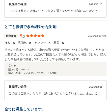
販売店の返信
2023/12/25
この度は数ある店舗の中から当店を選んでいただき誠にありがとうご
ざいました。また、気に入っていただけたとの事、大変感謝しており
ます。今後お困り事からアフターフォローまで精いっぱい行いますの
で、どうぞよろしくお願い致します！
とても親切できめ細やかな対応
5
総合評価
2023/12/10投稿
点
5
5
5
5
接客 :
雰囲気 :
アフター :
品質 :
担当のK氏はとても親切、車の知識も豊富で分かりやすく説明していただき
大変満足しています。お店の雰囲気もとても居心地のいい感じでした。 購入
した車も綺麗に整備していただきとても満足しています。
なっち
購入年月：
2023/12
購入した車：フォルクスワーゲン T-Cross
販売店の返信
2023/12/11
この度はご購入いただき、誠にありがとうございました。また、ご丁
寧に口コミ投稿いただきVolkswagen和歌山中央スタッフ一同、大変嬉
しく思います。数多くの販売店の中からフォルクスワーゲン和歌山中
央を選んでいただき本当にありがとうございます。今後ともよろしく
全てに満足しています。