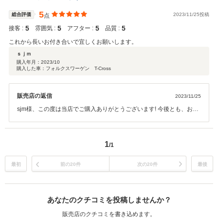
お願い致します。
5
総合評価
2023/11/25投稿
点
5
5
5
5
接客 :
雰囲気 :
アフター :
品質 :
これから長いお付き合いで宜しくお願いします。
ｓｊｍ
購入年月：
2023/10
購入した車：フォルクスワーゲン T-Cross
販売店の返信
2023/11/25
sjm様、この度は当店でご購入ありがとうございます! 今後とも、お客
様にご満足いただけるよう全力でサポートいたしますので、どうぞよ
ろしくお願い致します。
1
/1
最初
前の20件
次の20件
最後
あなたのクチコミを投稿しませんか？
販売店のクチコミを書き込めます。