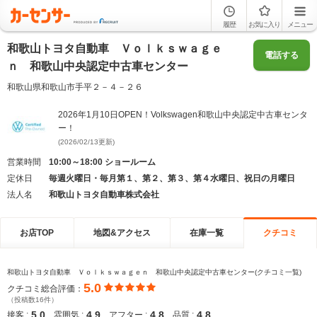
履歴
お気に入り
メニュー
和歌山トヨタ自動車 Ｖｏｌｋｓｗａｇｅ
電話する
ｎ 和歌山中央認定中古車センター
和歌山県和歌山市手平２－４－２６
2026年1月10日OPEN！Volkswagen和歌山中央認定中古車センタ
ー！
(2026/02/13更新)
営業時間
10:00～18:00 ショールーム
定休日
毎週火曜日・毎月第１、第２、第３、第４水曜日、祝日の月曜日
法人名
和歌山トヨタ自動車株式会社
お店TOP
地図&アクセス
在庫一覧
クチコミ
和歌山トヨタ自動車 Ｖｏｌｋｓｗａｇｅｎ 和歌山中央認定中古車センター(クチコミ一覧)
5.0
クチコミ総合評価：
（投稿数16件）
5.0
4.9
4.8
4.8
接客 :
雰囲気 :
アフター :
品質 :