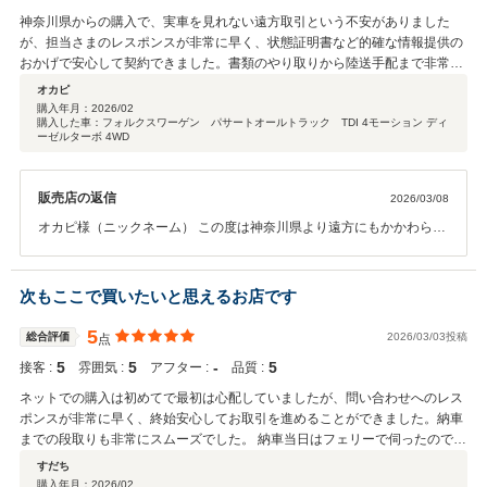
神奈川県からの購入で、実車を見れない遠方取引という不安がありました
が、担当さまのレスポンスが非常に早く、状態証明書など的確な情報提供の
おかげで安心して契約できました。書類のやり取りから陸送手配まで非常に
スムーズでした。届いたパサートオールトラックは想像以上に綺麗で状態も
オカピ
良く、とても満足度が高いです。今では家族でのドライブや週末のレジャー
購入年月：
2026/02
購入した車：フォルクスワーゲン パサートオールトラック TDI 4モーション ディ
に活躍しています。遠方でも信頼できる素晴らしいお店です。ありがとうご
ーゼルターボ 4WD
ざいました！
販売店の返信
2026/03/08
オカピ様（ニックネーム） この度は神奈川県より遠方にもかかわらず
パサートオールトラックをご購入いただき、また大変嬉しい評価と温
かいお言葉をいただき誠にありがとうございます。 実車をご覧いただ
けない中でご不安もあったかと思いますが、安心してお任せいただけ
次もここで買いたいと思えるお店です
たとのお言葉を拝見し、私も大変嬉しく思っております。お車の状態
にもご満足いただけたようで安心いたしました。 これからご家族皆様
5
総合評価
2026/03/03投稿
点
でのドライブやファミリーキャンプなど、たくさんの思い出づくりに
5
5
‐
5
接客 :
雰囲気 :
アフター :
品質 :
ご活躍できれば幸いです。 今後のメンテナンスにつきましては、お近
くのフォルクスワーゲンディーラー様でご入庫いただくご予定かと思
ネットでの購入は初めてで最初は心配していましたが、問い合わせへのレス
いますが、何かございましたら遠方でもお気軽にご相談ください。 こ
ポンスが非常に早く、終始安心してお取引を進めることができました。納車
の度は誠にありがとうございました。
までの段取りも非常にスムーズでした。 納車当日はフェリーで伺ったのです
が、店長さんにわざわざ乗り場まで送迎していただき、本当に助かりまし
すだち
た。 送迎中に、地元（自居地）での今後のメンテナンスについて相談したと
購入年月：
2026/02