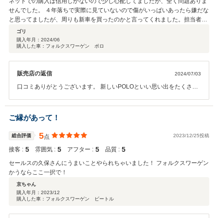
ネットでの購入は信用しかないので少し心配してましたが、全く問題ありま
せんでした。 ４年落ちで実際に見ていないので傷がいっぱいあったら嫌だな
と思ってましたが、周りも新車を買ったのかと言ってくれました。担当者の
対応もよかったので大満足です。
ゴリ
購入年月：
2024/06
購入した車：フォルクスワーゲン ポロ
販売店の返信
2024/07/03
口コミありがとうございます。 新しいPOLOといい思い出をたくさん
作って下さい。 将来乗り換えの際はお声掛け宜しくお願いします。
ご縁があって！
5
総合評価
2023/12/25投稿
点
5
5
5
5
接客 :
雰囲気 :
アフター :
品質 :
セールスの久保さんにうまいことやられちゃいました！ フォルクスワーゲン
かうならここ一択で！
京ちゃん
購入年月：
2023/12
購入した車：フォルクスワーゲン ビートル