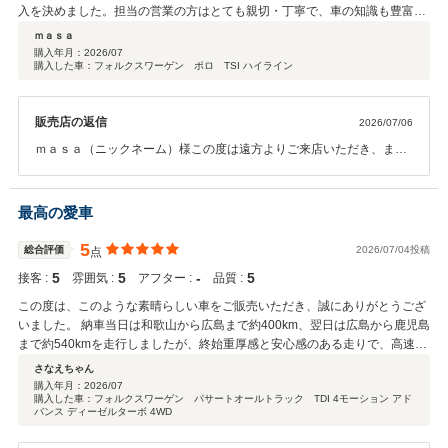
入を決めました。担当の営業の方はとても親切・丁寧で、車の知識も豊富。
こちらの質問にも分かりやすく答えていただき、安心して商談を進めること
ｍａｓａ
ができました。また、こちらの要望にもできる限り対応していただき、満足
購入年月：
2026/07
購入した車：フォルクスワーゲン ポロ TSI ハイライン
のいく条件で購入できました。納車後のポロは高速でも安定感があり、思っ
ていた以上にキビキビと走ります。走りと乗り心地のバランスが良く、とて
も満足しています。信頼できる販売店です。
販売店の返信
2026/07/06
ｍａｓａ（ニックネーム）様この度は遠方よりご来店いただき、また
数ある販売店の中から当店をお選びいただき、誠にありがとうござい
ました。さらに、このような温かいお言葉と最高評価をいただき、心
より感謝申し上げます。お車の状態や私の対応にご満足いただき、安
最高の愛車
心してご購入いただけたとのこと、大変嬉しく拝見いたしました。ご
納車後もポロの走りや安定感を気に入っていただけているようで、何
5
総合評価
2026/07/04投稿
点
よりです。遠方ではございますが、今後もご不明な点などございまし
5
5
‐
5
接客 :
雰囲気 :
アフター :
品質 :
たら、お気軽にご連絡ください。できる限りサポートさせていただき
ます。これからもフォルクスワーゲンとともに素敵なカーライフをお
この度は、このような素晴らしい車をご販売いただき、誠にありがとうござ
過ごしください。この度は誠にありがとうございました。
いました。 納車当日は和歌山から広島まで約400km、翌日は広島から鹿児島
まで約540kmを走行しましたが、終始重厚感と安心感のある走りで、高速道
路でもストレスのない力強い加速を見せてくれました。お世辞ではなく、本
さなえちゃん
当に疲労感をほとんど感じることなく帰宅することができ、改めて車両の品
購入年月：
2026/07
購入した車：フォルクスワーゲン パサートオールトラック TDI 4モーション アド
質の高さを実感しております。 中古車は「ご縁」と「巡り合わせ」だと思っ
バンス ディーゼルターボ 4WD
ていますが、今回この車と出会えたこと、そして御社にお世話になれたこと
を心から嬉しく思っております。 また、納車までの間もドライブレコーダー