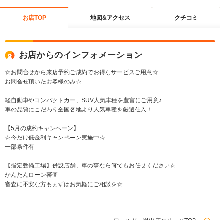
お店TOP
地図&アクセス
クチコミ
お店からのインフォメーション
☆お問合せから来店予約ご成約でお得なサービスご用意☆
お問合せ頂いたお客様のみ☆
軽自動車やコンパクトカー、SUV人気車種を豊富にご用意♪
車の品質にこだわり全国各地より人気車種を厳選仕入！
【5月の成約キャンペーン】
☆今だけ低金利キャンペーン実施中☆
一部条件有
【指定整備工場】併設店舗、車の事なら何でもお任せください☆
かんたんローン審査
審査に不安な方もまずはお気軽にご相談を☆