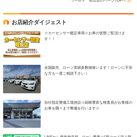
ワールド 岩出店のページTOPへ
お店紹介ダイジェスト
☆カーセンサー鑑定車両☆お車の状態ご覧頂けま
す！！
全国販売、ローン実績多数御座います！ローンに不安
な方も一度ご相談下さい！
自社指定整備工場併設☆経験豊富な検査員がお客様の
お車を隅々まで整備を行います☆
LINEから簡単御見積、ローン審査☆QRコード読み取