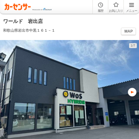
履歴
お気に入り
メニュー
ワールド 岩出店
和歌山県岩出市中黒１６１－１
MAP
1/7