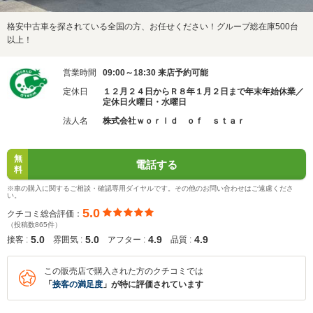
格安中古車を探されている全国の方、お任せください！グループ総在庫500台
以上！
営業時間
09:00～18:30 来店予約可能
定休日
１２月２４日からＲ８年１月２日まで年末年始休業／
定休日火曜日・水曜日
法人名
株式会社ｗｏｒｌｄ ｏｆ ｓｔａｒ
無
電話する
料
※車の購入に関するご相談・確認専用ダイヤルです。その他のお問い合わせはご遠慮くださ
い。
5.0
クチコミ総合評価：
（投稿数865件）
5.0
5.0
4.9
4.9
接客 :
雰囲気 :
アフター :
品質 :
この販売店で購入された方のクチコミでは
「
接客の満足度
」が特に評価されています