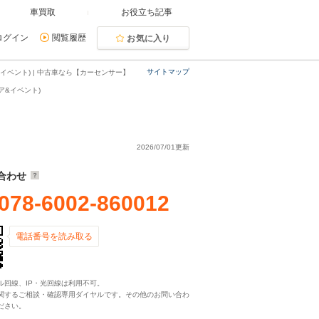
車買取
お役立ち記事
ログイン
閲覧履歴
お気に入り
サイトマップ
イベント) | 中古車なら【カーセンサー】
ア&イベント)
2026/07/01更新
合わせ
078-6002-860012
電話番号を読み取る
ル回線、IP・光回線は利用不可。
関するご相談・確認専用ダイヤルです。その他のお問い合わ
ださい。