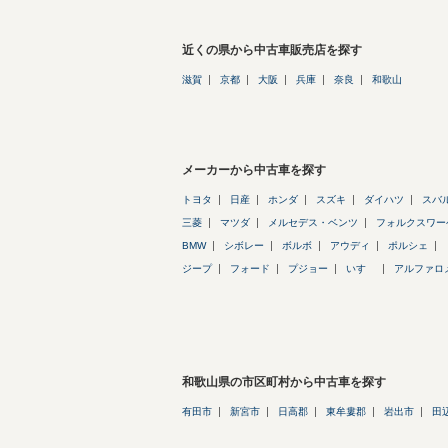
近くの県から中古車販売店を探す
滋賀
京都
大阪
兵庫
奈良
和歌山
メーカーから中古車を探す
トヨタ
日産
ホンダ
スズキ
ダイハツ
スバ
三菱
マツダ
メルセデス・ベンツ
フォルクスワー
BMW
シボレー
ボルボ
アウディ
ポルシェ
ジープ
フォード
プジョー
いすゞ
アルファロ
和歌山県の市区町村から中古車を探す
有田市
新宮市
日高郡
東牟婁郡
岩出市
田