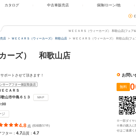
カタログ
中古車販売店
保険/ローン/他
ＷＥＣＡＲＳ（ウィーカーズ） 和歌山店(フェア&
売店
ＷＥＣＡＲＳ（ウィーカーズ） 和歌山店
ＷＥＣＡＲＳ（ウィーカーズ） 和歌山店(フェ
カーズ） 和歌山店
お問い
をサポートさせて頂きます！
0
ンサーアフター保証取扱店
無料
ＷＥＣＡＲＳ
和歌山市中島６１３
MAP
0:00
ージ
※一部ダイヤ
4.8
点
(投稿数57件)
※車の購入に
せはご遠慮く
4.7
4.7
アフター：
品質：