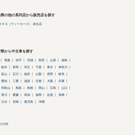
山県の他の系列店から販売店を探す
ＡＲＳ（ウィーカーズ） 岩出店
府県から中古車を探す
青森
岩手
宮城
秋田
山形
福島
栃木
群馬
埼玉
千葉
東京
神奈川
富山
石川
福井
山梨
長野
岐阜
愛知
三重
滋賀
京都
大阪
兵庫
和歌山
鳥取
島根
岡山
広島
山口
香川
愛媛
高知
福岡
佐賀
長崎
大分
宮崎
鹿児島
沖縄
の川市