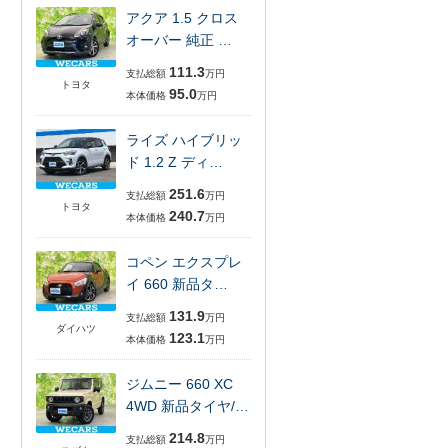
アクア 1.5 クロス
オーバー 純正 …
111.3
支払総額
万円
トヨタ
95.0
本体価格
万円
ライズ ハイブリッ
ド 1.2 Z ディ…
251.6
支払総額
万円
トヨタ
240.7
本体価格
万円
コペン エクスプレ
イ 660 新品タ…
131.9
支払総額
万円
ダイハツ
123.1
本体価格
万円
ジムニー 660 XC
4WD 新品タイヤ/…
214.8
支払総額
万円