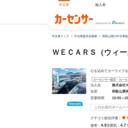
中古車
輸入車
中古車トップ
中古車販売店検索
和歌山県の中古車販
ＷＥＣＡＲＳ（ウィー
心を込めてカーライフ
カーセンサー認定・カーセ
法人名
株式会社
住所
和歌山県
営業時間
10:00～2
このお店のホームペ
クチコミ総合評価：
4.9
4.7
接客：
雰囲気：