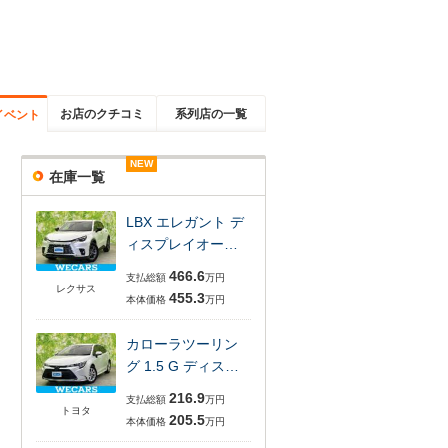
お店のクチコミ
系列店の一覧
イベント
NEW
NEW
NEW
NEW
NEW
NEW
在庫一覧
LBX エレガント デ
ィスプレイオー…
466.6
支払総額
万円
レクサス
455.3
本体価格
万円
カローラツーリン
グ 1.5 G ディス…
216.9
支払総額
万円
トヨタ
205.5
本体価格
万円