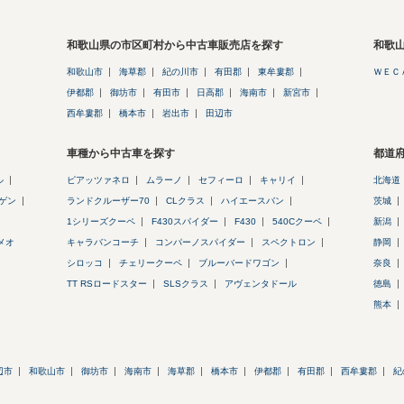
和歌山県の市区町村から中古車販売店を探す
和歌
和歌山市
海草郡
紀の川市
有田郡
東牟婁郡
ＷＥＣ
伊都郡
御坊市
有田市
日高郡
海南市
新宮市
西牟婁郡
橋本市
岩出市
田辺市
車種から中古車を探す
都道
ル
ピアッツァネロ
ムラーノ
セフィーロ
キャリイ
北海道
ゲン
ランドクルーザー70
CLクラス
ハイエースバン
茨城
1シリーズクーペ
F430スパイダー
F430
540Cクーペ
新潟
メオ
キャラバンコーチ
コンパーノスパイダー
スペクトロン
静岡
シロッコ
チェリークーペ
ブルーバードワゴン
奈良
TT RSロードスター
SLSクラス
アヴェンタドール
徳島
熊本
辺市
和歌山市
御坊市
海南市
海草郡
橋本市
伊都郡
有田郡
西牟婁郡
紀