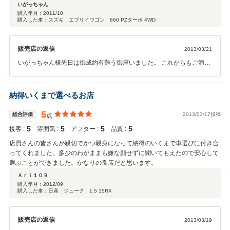
いがっちゃん
購入年月：
2011/10
購入した車：スズキ エブリイワゴン 660 PZターボ 4WD
販売店の返信
2013/03/21
いがっちゃん様先日は御成約有難う御座いました。 これからもご満足
いただけるサービスが出来ますよう努めていけたらと思います。 また
何かご要望やお車の調子で気になる事が御座いましたら、いつでもご
連絡下さい。有難うございました（＾＾）
納得いくまで選べるお店
5
総合評価
2013/03/17投稿
点
5
5
5
5
接客 :
雰囲気 :
アフター :
品質 :
店員さんの皆さんが親切でかつ親身になって納得のいくまで車選びに付き合
ってくれました。多少のわがままも嫌な顔せずに聞いてもえたので安心して
選ぶことができました。かなりの良店だと思います。
Ａｒｉ１０９
購入年月：
2012/09
購入した車：日産 ジューク 1.5 15RX
販売店の返信
2013/03/19