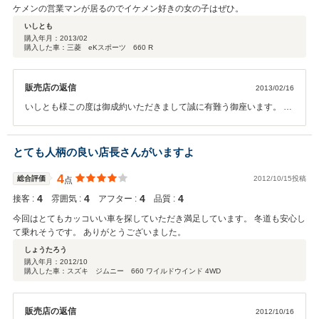
ケメンの営業マンが居るのでイケメン好きの女の子はぜひ。
いしとも
購入年月：
2013/02
購入した車：三菱 eKスポーツ 660 R
販売店の返信
2013/02/16
いしとも様この度は御成約いただきまして誠に有難う御座います。 ek
スポーツの方もご満足いただけてよかったです（＾＾）素晴らしい評
価もしていただき有難う御座います！！ これからもいつでもお店に遊
びに来てください！！有難う御座いました！！
とても人柄の良い店長さんがいますよ
4
総合評価
2012/10/15投稿
点
4
4
4
4
接客 :
雰囲気 :
アフター :
品質 :
今回はとてもカッコいい車を探していただき満足しています。 冬道も安心し
て乗れそうです。 ありがとうございました。
しょうたろう
購入年月：
2012/10
購入した車：スズキ ジムニー 660 ワイルドウインド 4WD
販売店の返信
2012/10/16