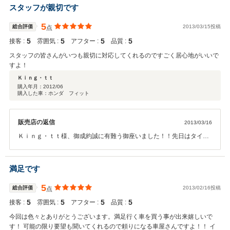
座いました。
スタッフが親切です
5
総合評価
2013/03/15投稿
点
5
5
5
5
接客 :
雰囲気 :
アフター :
品質 :
スタッフの皆さんがいつも親切に対応してくれるのですごく居心地がいいで
すよ！
Ｋｉｎｇ・ｔｔ
購入年月：
2012/06
購入した車：ホンダ フィット
販売店の返信
2013/03/16
Ｋｉｎｇ・ｔｔ様、御成約誠に有難う御座いました！！先日はタイヤ
交換もご来店いただきまして有難う御座いました。 素晴らしい評価も
いただきまして有難う御座います。お車の方もいつもキレイに乗って
いただいていますね（＾＾） また何かご要望や、気になる事が御座い
満足です
ましたらいつでもご連絡、ご来店下さい。誠に有難う御座いました。
5
総合評価
2013/02/16投稿
点
5
5
5
5
接客 :
雰囲気 :
アフター :
品質 :
今回は色々とありがとうございます。満足行く車を買う事が出来嬉しいで
す！ 可能の限り要望も聞いてくれるので頼りになる車屋さんですよ！！ イ