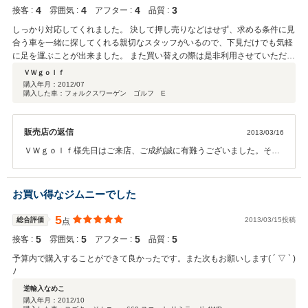
4
4
4
3
接客 :
雰囲気 :
アフター :
品質 :
しっかり対応してくれました。 決して押し売りなどはせず、求める条件に見
合う車を一緒に探してくれる親切なスタッフがいるので、下見だけでも気軽
に足を運ぶことが出来ました。 また買い替えの際は是非利用させていただき
ます。 ありがとうございました。
ＶＷｇｏｌｆ
購入年月：
2012/07
購入した車：フォルクスワーゲン ゴルフ E
販売店の返信
2013/03/16
ＶＷｇｏｌｆ様先日はご来店、ご成約誠に有難うございました。その
後お車の調子はいかがでしょうか？ おしゃれなお車でとってもお似合
いだと思います（＾＾）何か気になる点や、ご希望のオプション等御
座いましたらお気軽にご来店、ご連絡いただけたらと思います。誠に
お買い得なジムニーでした
有難う御座いました。
5
総合評価
2013/03/15投稿
点
5
5
5
5
接客 :
雰囲気 :
アフター :
品質 :
予算内で購入することができて良かったです。また次もお願いします( ´ ▽ ` )
ﾉ
逆輸入なめこ
購入年月：
2012/10