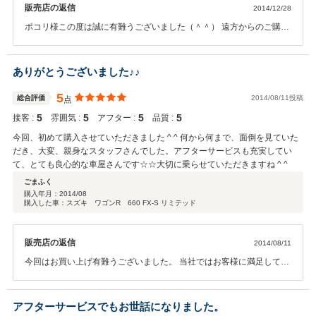
販売店の返信
2014/12/28
ポコリ様この度は誠に有難うございました（＾＾） 遠方からのご購入
で不安もあったかと思いますが、信頼してご成約いただき大変ありが
たく思っております。 お取引もスムーズにしていただき有難うござい
ました。 またご縁がありましたらよろしくお願い致します。 機会が御
ありがとうございました♪♪
座いましたら、お気軽にご来店ご連絡いただければと思います。 この
度は有難う御座いました。
5
総合評価
2014/08/11投稿
点
5
5
5
5
接客 :
雰囲気 :
アフター :
品質 :
今回、初めて購入させていただきました ^ ^ 何から何まで、面倒を見ていた
だき、大変、親身なスタッフさんでした。アフターサービスも充実してい
て、とても良心的な車屋さんです☆☆大切に乗らせていただきますね ^ ^
ごまふく
購入年月：
2014/08
購入した車：スズキ ワゴンR 660 FX-S リミテッド
販売店の返信
2014/08/11
今回はお買い上げ有難うございました。 当社ではお客様に満足しても
らえるような販売を 常に心がけております。 貴重なご意見感謝致しま
す。 これからもよろしくお願い致します。
アフターサービスでもお世話になりました。