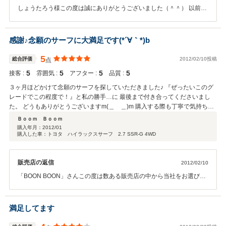
しょうたろう様この度は誠にありがとうございました（＾＾） 以前か
ら当店を利用していただき有難うございます！！ 又のご来店社員一同
お待ちしております！！
感謝♪念願のサーフに大満足です(*´∀｀*)b
5
総合評価
2012/02/10投稿
点
5
5
5
5
接客 :
雰囲気 :
アフター :
品質 :
３ヶ月ほどかけて念願のサーフを探していただきました♪ 『ぜったいこのグ
レードでこの程度で！』と私の勝手…に 最後まで付き合ってくださいまし
た。 どうもありがとうございますm(＿ ＿)m 購入する際も丁寧で気持ちの
よいサービスをしていただき スタッフの皆さんも親しみやすく大変好感が持
Ｂｏｏｍ Ｂｏｏｍ
てました(´∀｀人)♪ 今後ともお世話になります！！
購入年月：
2012/01
購入した車：トヨタ ハイラックスサーフ 2.7 SSR-G 4WD
販売店の返信
2012/02/10
「BOON BOON」さんこの度は数ある販売店の中から当社をお選び頂
きまして誠にありがとうございます。安心、快適なカーライフを過ご
せますように社員一同サポートさせて頂きます。万が一お車の故障・
心配事等御座いましたら、いつでもお声掛け下さい。ご丁寧に御投稿
満足してます
していただきましてありがとうございました。