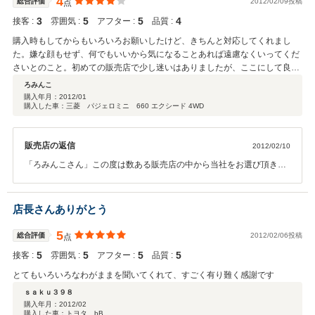
4
総合評価
2012/02/09投稿
点
3
5
5
4
接客 :
雰囲気 :
アフター :
品質 :
購入時もしてからもいろいろお願いしたけど、きちんと対応してくれまし
た。嫌な顔もせず、何でもいいから気になることあれば遠慮なくいってくだ
さいとのこと。初めての販売店で少し迷いはありましたが、ここにして良か
ったです。
ろみんこ
購入年月：
2012/01
購入した車：三菱 パジェロミニ 660 エクシード 4WD
販売店の返信
2012/02/10
「ろみんこさん」この度は数ある販売店の中から当社をお選び頂きま
して誠にありがとうございます。今後もお客様の立場になって社員一
同最高のアフターサービスをさせていただきたいと思います。当店を
ご指名いただけるだけでも嬉しいばかりです。またお車の故障・心配
店長さんありがとう
事等御座いましたら、いつでもお声掛け下さい。今後とも三和モータ
ースを宜しくお願いいたします。ありがとうございました。
5
総合評価
2012/02/06投稿
点
5
5
5
5
接客 :
雰囲気 :
アフター :
品質 :
とてもいろいろなわがままを聞いてくれて、すごく有り難く感謝です
ｓａｋｕ３９８
購入年月：
2012/02
購入した車：トヨタ bB