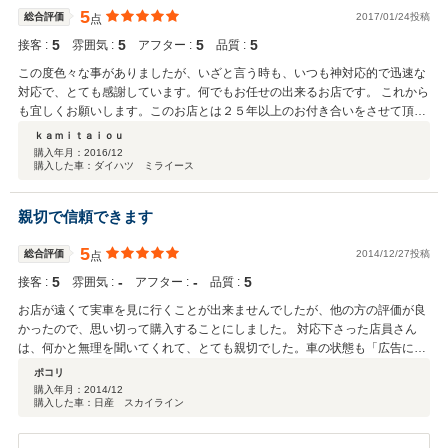
5
総合評価
2017/01/24投稿
点
5
5
5
5
接客 :
雰囲気 :
アフター :
品質 :
この度色々な事がありましたが、いざと言う時も、いつも神対応的で迅速な
対応で、とても感謝しています。何でもお任せの出来るお店です。 これから
も宜しくお願いします。このお店とは２５年以上のお付き合いをさせて頂い
ております。
ｋａｍｉｔａｉｏｕ
購入年月：
2016/12
購入した車：ダイハツ ミライース
親切で信頼できます
5
総合評価
2014/12/27投稿
点
5
‐
‐
5
接客 :
雰囲気 :
アフター :
品質 :
お店が遠くて実車を見に行くことが出来ませんでしたが、他の方の評価が良
かったので、思い切って購入することにしました。 対応下さった店員さん
は、何かと無理を聞いてくれて、とても親切でした。車の状態も「広告に偽
り無し」でとても綺麗で非常に満足しています。今回はどうも有難うござい
ポコリ
ました。
購入年月：
2014/12
購入した車：日産 スカイライン