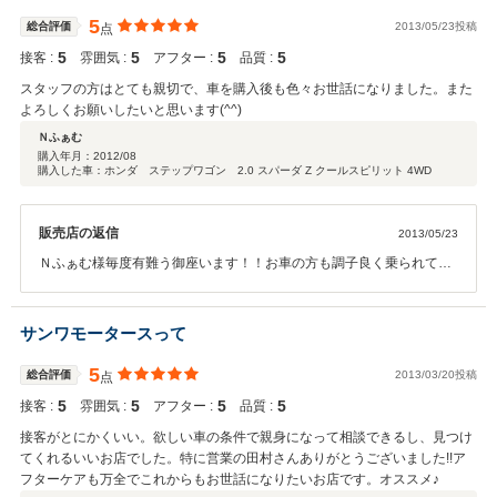
5
総合評価
2013/05/23投稿
点
5
5
5
5
接客 :
雰囲気 :
アフター :
品質 :
スタッフの方はとても親切で、車を購入後も色々お世話になりました。また
よろしくお願いしたいと思います(^^)
Ｎふぁむ
購入年月：
2012/08
購入した車：ホンダ ステップワゴン 2.0 スパーダ Z クールスピリット 4WD
販売店の返信
2013/05/23
Ｎふぁむ様毎度有難う御座います！！お車の方も調子良く乗られてい
るようでよかったです（＾＾） またオイルやタイヤ交換などいつでも
いらして下さい。かわいい息子さんも是非一緒にお願いします☆ 有難
う御座いました(っ´∀｀)っ
サンワモータースって
5
総合評価
2013/03/20投稿
点
5
5
5
5
接客 :
雰囲気 :
アフター :
品質 :
接客がとにかくいい。欲しい車の条件で親身になって相談できるし、見つけ
てくれるいいお店でした。特に営業の田村さんありがとうございました!!ア
フターケアも万全でこれからもお世話になりたいお店です。オススメ♪