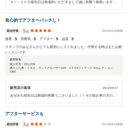
Ａｒｉ１０９様先日は御成約いただきまして誠に有難う御座います。
素晴らしい評価もいただきまして大変ありがたく思います。これから
もよりサービスの一層向上に努めていきたいと思います。又のご来店
お待ちしております（＾＾）
良心的でアフターバッチし！
5
総合評価
2013/03/16投稿
点
5
5
5
5
接客 :
雰囲気 :
アフター :
品質 :
スタッフのみなさんがとても親切にしてくれました。代替する時はまたお願
いしたいです。
あぜみち
購入年月：
2012/08
購入した車：トヨタ ランドクルーザー100 4.7 VXリミテッド Gセレクション
4WD
販売店の返信
2013/03/17
あぜみち様先日は御成約有難うございました！！その後お車の方の調
子はいかがでしょうか（＾＾） タイヤ交換やオイル交換等もお買い得
価格で行っておりますので、是非ご来店お待ちしております！！ 代替
の際も是非ご相談お待ちしております！誠に有難うございました
アフターサービスも
3
総合評価
2013/03/15投稿
点