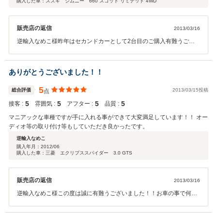
購入した車：スズキ ジムニー 660 スコット リミテッド 4WD
販売店の返信
2013/03/16
逆輸入なめこ様昨年はセカンドカーとして2台目のご購入有難うござ
いました（＾＾） その後、お車の調子はいかがでしょうか？？何か御
座いましたらいつでもご相談下さい！ 誠に有難う御座いました。
ありがとうございました！！
5
総合評価
2013/03/15投稿
点
5
5
5
5
接客 :
雰囲気 :
アフター :
品質 :
マニアックな車種ですが手に入れる事ができて大変満足しています！！ オー
ディオ等の取り付け等もしていただき良かったです。
逆輸入なめこ
購入年月：
2012/06
購入した車：三菱 エクリプススパイダー 3.0 GTS
販売店の返信
2013/03/16
逆輸入なめこ様この度は誠に有難うございました！！お車の事で何か
御座いましたらいつでもご来店、ご連絡下さい（＾＾） 他にもご希望
のオプション等ございましたらご相談頂ければと思います。有難う御