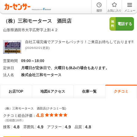
履歴
お気に入り
メニュー
（株）三和モータース 酒田店
無
電話する
料
山形県酒田市大字広野字上割４２
自社工場完備でアフターもバッチリ！ご来店お待ちしております!!
(2026/02/21更新)
営業時間
09:00～18:00
定休日
月曜日が定休日で、火曜日も休みの場合もあります。
法人名
株式会社三和モータース
お店TOP
地図&アクセス
在庫一覧
クチコミ
（株）三和モータース 酒田店(クチコミ一覧)
4.8
クチコミ総合評価：
（投稿数16件）
4.8
4.9
4.9
4.8
接客 :
雰囲気 :
アフター :
品質 :