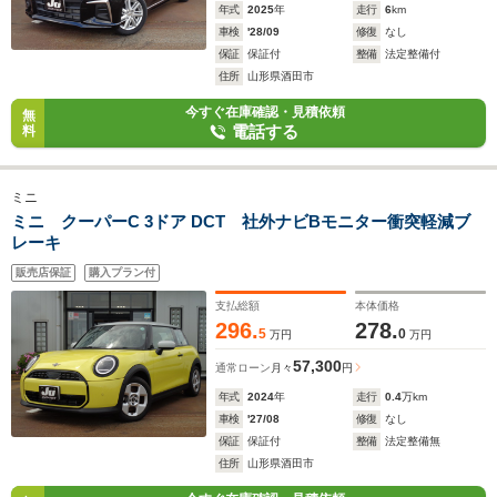
年式
2025
年
走行
6
km
車検
'28/09
修復
なし
保証
保証付
整備
法定整備付
住所
山形県酒田市
今すぐ在庫確認・見積依頼
無
電話する
料
ミニ
ミニ クーパーC 3ドア DCT 社外ナビBモニター衝突軽減ブ
レーキ
販売店保証
購入プラン付
支払総額
本体価格
296.
278.
5
0
万円
万円
57,300
通常ローン
月々
円
年式
2024
年
走行
0.4
万km
車検
'27/08
修復
なし
保証
保証付
整備
法定整備無
住所
山形県酒田市