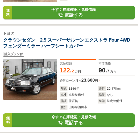
今すぐ在庫確認・見積依頼
無
電話する
料
トヨタ
クラウンセダン 2.5 スーパーサルーンエクストラ Four 4WD
フェンダーミラー ハーフシートカバー
購入プラン付
支払総額
本体価格
122.
90.
2
7
万円
万円
23,600
通常ローン
月々
円
年式
1996
年
走行
20.4
万km
車検
車検整備付
修復
なし
保証
保証無
整備
法定整備付
住所
山形県酒田市
今すぐ在庫確認・見積依頼
無
電話する
料