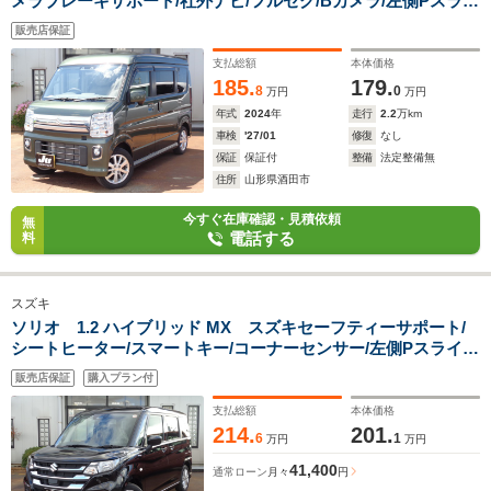
メラブレーキサポート/社外ナビ/フルセグ/Bカメラ/左側Pスライ
ドドア/コーナーセンサー/シートヒーター
販売店保証
支払総額
本体価格
185.
179.
8
0
万円
万円
年式
2024
年
走行
2.2
万km
車検
'27/01
修復
なし
保証
保証付
整備
法定整備無
住所
山形県酒田市
今すぐ在庫確認・見積依頼
無
電話する
料
スズキ
ソリオ 1.2 ハイブリッド MX スズキセーフティーサポート/
シートヒーター/スマートキー/コーナーセンサー/左側Pスライド
ドア/アイドリングストップ/アダブティブクルーズコントロー
販売店保証
購入プラン付
ル/オートライト/純正AW/登録済未使用車
支払総額
本体価格
214.
201.
6
1
万円
万円
41,400
通常ローン
月々
円