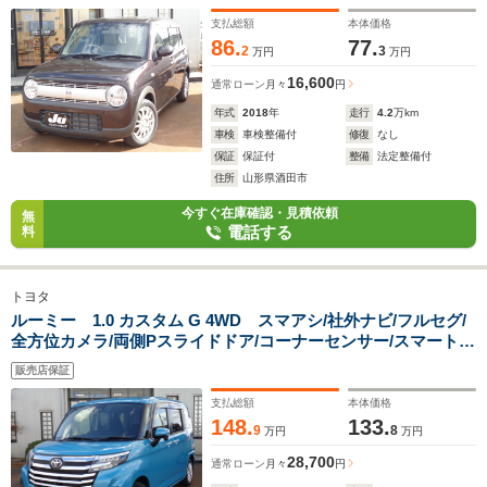
支払総額
本体価格
86.
77.
2
3
万円
万円
16,600
通常ローン
月々
円
年式
2018
年
走行
4.2
万km
車検
車検整備付
修復
なし
保証
保証付
整備
法定整備付
住所
山形県酒田市
今すぐ在庫確認・見積依頼
無
電話する
料
トヨタ
ルーミー 1.0 カスタム G 4WD スマアシ/社外ナビ/フルセグ/
全方位カメラ/両側Pスライドドア/コーナーセンサー/スマートキ
ー/アダプティブクルーズコントロール/LEDオートライト/ドラ
販売店保証
レコ前後/社外14AW
支払総額
本体価格
148.
133.
9
8
万円
万円
28,700
通常ローン
月々
円