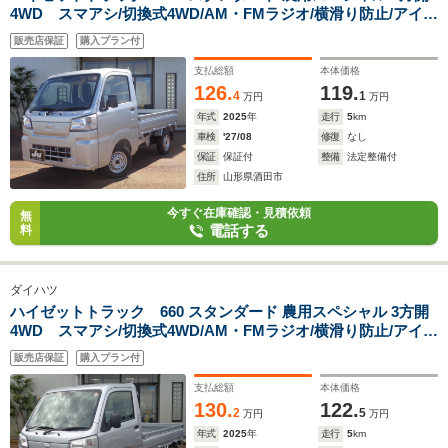
4WD スマアシ/切換式4WD/AM・FMラジオ/横滑り防止/アイド
リングストップ/LED荷台作業灯/ラバーマット/荷台マット/届出
販売店保証
購入プラン付
済未使用車
支払総額
本体価格
126.
119.
4
1
万円
万円
年式
2025
年
走行
5
km
車検
'27/08
修復
なし
保証
保証付
整備
法定整備付
住所
山形県酒田市
今すぐ在庫確認・見積依頼
無
電話する
料
ダイハツ
ハイゼットトラック 660 スタンダード 農用スペシャル 3方開
4WD スマアシ/切換式4WD/AM・FMラジオ/横滑り防止/アイド
リングストップ/LED荷台作業灯/ラバーマット/荷台マット/5MT/
販売店保証
購入プラン付
届出済未使用車
支払総額
本体価格
130.
122.
2
5
万円
万円
年式
2025
年
走行
5
km