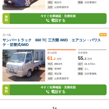
保証
保証付
整備
法定整備付
住所
山形県酒田市
今すぐ在庫確認・見積依頼
無
電話する
料
スバル
NEW
サンバートラック 660 TC 三方開 4WD エアコン・パワス
テ・切替式4WD
支払総額
本体価格
61.
55.
2
3
万円
万円
年式
2011
年
走行
11.1
万km
車検
'27/07
修復
なし
保証
保証無
整備
法定整備無
住所
山形県酒田市
今すぐ在庫確認・見積依頼
無
電話する
料
1
/5