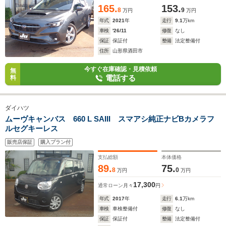
165.
153.
8
9
万円
万円
年式
2021
年
走行
9.1
万km
車検
'26/11
修復
なし
保証
保証付
整備
法定整備付
住所
山形県酒田市
今すぐ在庫確認・見積依頼
無
電話する
料
ダイハツ
ムーヴキャンバス 660 L SAIII スマアシ純正ナビBカメラフ
ルセグキーレス
販売店保証
購入プラン付
支払総額
本体価格
89.
75.
8
0
万円
万円
17,300
通常ローン
月々
円
年式
2017
年
走行
6.1
万km
車検
車検整備付
修復
なし
保証
保証付
整備
法定整備付