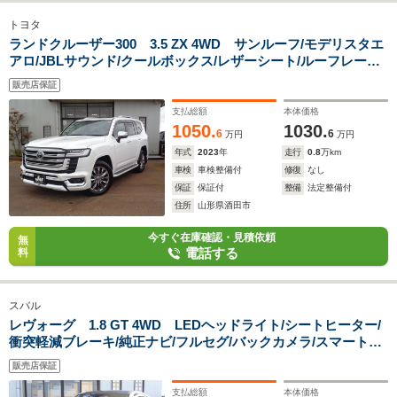
トヨタ
ランドクルーザー300 3.5 ZX 4WD サンルーフ/モデリスタエ
アロ/JBLサウンド/クールボックス/レザーシート/ルーフレール/
リヤ電動デフロック/純正12.3型ナビ
販売店保証
支払総額
本体価格
1050.
1030.
6
6
万円
万円
年式
2023
年
走行
0.8
万km
車検
車検整備付
修復
なし
保証
保証付
整備
法定整備付
住所
山形県酒田市
今すぐ在庫確認・見積依頼
無
電話する
料
スバル
レヴォーグ 1.8 GT 4WD LEDヘッドライト/シートヒーター/
衝突軽減ブレーキ/純正ナビ/フルセグ/バックカメラ/スマートキ
ー
販売店保証
支払総額
本体価格