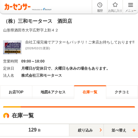
履歴
お気に入り
メニュー
（株）三和モータース 酒田店
山形県酒田市大字広野字上割４２
自社工場完備でアフターもバッチリ！ご来店お待ちしております!!
(2026/02/21更新)
営業時間
09:00～18:00
定休日
月曜日が定休日で、火曜日も休みの場合もあります。
法人名
株式会社三和モータース
お店TOP
地図&アクセス
在庫一覧
クチコミ
在庫一覧
129
絞り込み
並べ替え
台