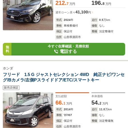
212.
196.
7
8
万円
万円
41,100
通常ローン
月々
円
年式
2024
年
走行
0.5
万km
車検
車検整備付
修復
なし
保証
保証付
整備
法定整備付
住所
山形県酒田市
今すぐ在庫確認・見積依頼
無
電話する
料
ホンダ
フリード 1.5 G ジャストセレクション 4WD 純正ナビ/ワンセ
グ/Bカメラ/左側Pスライドドア/ETC/スマートキー
販売店保証
支払総額
本体価格
66.
54.
1
2
万円
万円
年式
2014
年
走行
11.0
万km
車検
'27/07
修復
なし
保証
保証付
整備
法定整備無
住所
山形県酒田市