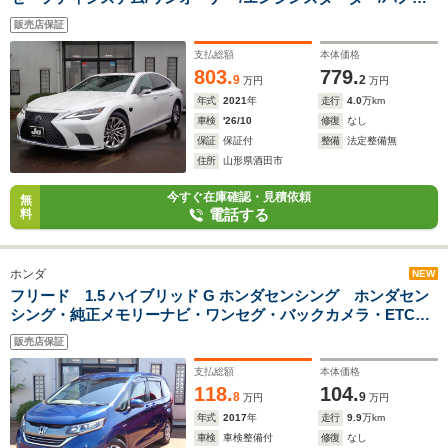
ミックビューモニター/デジタルインナーミラー/シートヒータ
販売店保証
ー/サンルーフ/エンスタ
支払総額
本体価格
803.
779.
9
2
万円
万円
年式
2021
年
走行
4.0
万km
車検
'26/10
修復
なし
保証
保証付
整備
法定整備無
住所
山形県酒田市
今すぐ在庫確認・見積依頼
無
電話する
料
ホンダ
NEW
フリード 1.5 ハイブリッド G ホンダセンシング ホンダセン
シング・純正メモリーナビ・ワンセグ・バックカメラ・ETC・
スマートキー・両側パワースライド・LEDオートライト
販売店保証
支払総額
本体価格
118.
104.
8
9
万円
万円
年式
2017
年
走行
9.9
万km
車検
車検整備付
修復
なし