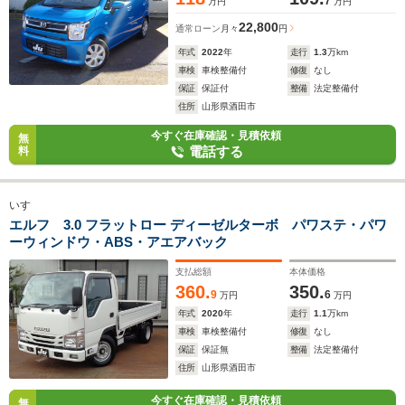
7
万円
万円
22,800
通常ローン
月々
円
年式
2022
年
走行
1.3
万km
車検
車検整備付
修復
なし
保証
保証付
整備
法定整備付
住所
山形県酒田市
今すぐ在庫確認・見積依頼
無
電話する
料
いすゞ
エルフ 3.0 フラットロー ディーゼルターボ パワステ・パワ
ーウィンドウ・ABS・アエアバック
支払総額
本体価格
360.
350.
9
6
万円
万円
年式
2020
年
走行
1.1
万km
車検
車検整備付
修復
なし
保証
保証無
整備
法定整備付
住所
山形県酒田市
今すぐ在庫確認・見積依頼
無