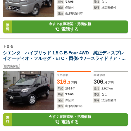
車検
'27/08
修復
なし
保証
保証付
整備
法定整備付
住所
山形県酒田市
今すぐ在庫確認・見積依頼
無
電話する
料
トヨタ
シエンタ ハイブリッド 1.5 G E-Four 4WD 純正ディスプレ
イオーディオ・フルセグ・ETC・両側パワースライドドア・全
方位カメラ・LEDヘッドライト・スマートキー・Pスタート
販売店保証
支払総額
本体価格
316.
306.
3
4
万円
万円
年式
2024
年
走行
1.0
万km
車検
'27/09
修復
なし
保証
保証付
整備
法定整備付
住所
山形県酒田市
今すぐ在庫確認・見積依頼
無
電話する
料