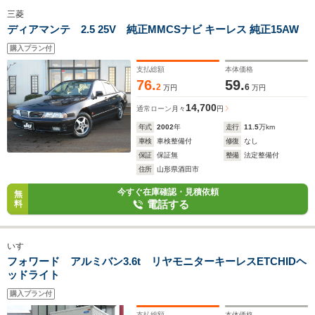
三菱
ディアマンテ 2.5 25V 純正MMCSナビ キーレス 純正15AW
購入プラン付
支払総額
本体価格
76.
59.
2
6
万円
万円
14,700
通常ローン
月々
円
年式
2002
年
走行
11.5
万km
車検
車検整備付
修復
なし
保証
保証無
整備
法定整備付
住所
山形県酒田市
今すぐ在庫確認・見積依頼
無
電話する
料
いすゞ
フォワード アルミバン3.6t リヤモニターキーレスETCHIDヘ
ッドライト
購入プラン付
支払総額
本体価格