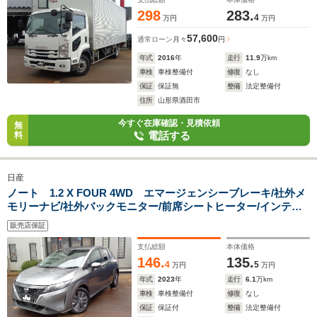
298
283.
4
万円
万円
57,600
通常ローン
月々
円
年式
2016
年
走行
11.9
万km
車検
車検整備付
修復
なし
保証
保証無
整備
法定整備付
住所
山形県酒田市
今すぐ在庫確認・見積依頼
無
電話する
料
日産
ノート 1.2 X FOUR 4WD エマージェンシーブレーキ/社外メ
モリーナビ/社外バックモニター/前席シートヒーター/インテリ
ジェントキー/オートライト/ETC
販売店保証
支払総額
本体価格
146.
135.
4
5
万円
万円
年式
2023
年
走行
6.1
万km
車検
車検整備付
修復
なし
保証
保証付
整備
法定整備付