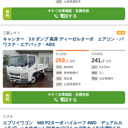
住所
山形県酒田市
今すぐ在庫確認・見積依頼
無
電話する
料
三菱ふそう
NEW
キャンター 3.0 ダンプ 高床 ディーゼルターボ エアコン・パ
ワステ・エアバック・ABS
支払総額
本体価格
253.
241.
1
7
万円
万円
年式
2015
年
走行
3.1
万km
車検
車検整備付
修復
なし
保証
保証無
整備
法定整備付
住所
山形県酒田市
今すぐ在庫確認・見積依頼
無
電話する
料
スズキ
エブリイワゴン 660 PZターボ ハイルーフ 4WD デュアルカ