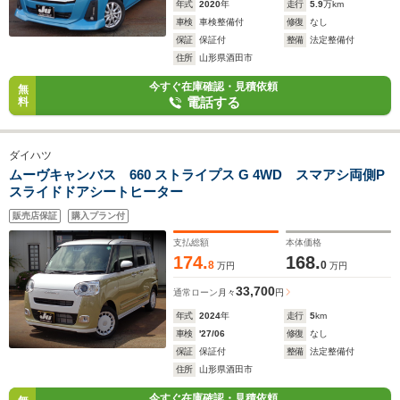
年式
2020
年
走行
5.9
万km
車検
車検整備付
修復
なし
保証
保証付
整備
法定整備付
住所
山形県酒田市
今すぐ在庫確認・見積依頼
無
電話する
料
ダイハツ
ムーヴキャンバス 660 ストライプス G 4WD スマアシ両側P
スライドドアシートヒーター
販売店保証
購入プラン付
支払総額
本体価格
174.
168.
8
0
万円
万円
33,700
通常ローン
月々
円
年式
2024
年
走行
5
km
車検
'27/06
修復
なし
保証
保証付
整備
法定整備付
住所
山形県酒田市
今すぐ在庫確認・見積依頼