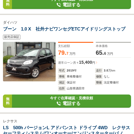
無
電話する
料
ダイハツ
ブーン 1.0 X 社外ナビワンセグETCアイドリングストップ
販売店保証
支払総額
本体価格
79.
65.
7
6
万円
万円
15,400
通常ローン
月々
円
年式
2019
年
走行
3.0
万km
車検
車検整備付
修復
なし
保証
保証付
整備
法定整備付
住所
山形県酒田市
今すぐ在庫確認・見積依頼
無
電話する
料
レクサス
LS 500h バージョンL アドバンスト ドライブ 4WD レクサス
セーフティシステム/ワンオーナー/エンジンスターター/パノラ