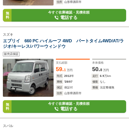
住所
山形県酒田市
今すぐ在庫確認・見積依頼
無
電話する
料
スズキ
エブリイ 660 PC ハイルーフ 4WD パートタイム4WD/AT/ラ
ジオ/キーレス/パワーウィンドウ
販売店保証
支払総額
本体価格
59.
50.
1
8
万円
万円
年式
2012
年
走行
6.9
万km
車検
'28/07
修復
なし
保証
保証付
整備
法定整備無
住所
山形県酒田市
今すぐ在庫確認・見積依頼
無
電話する
料
スバル