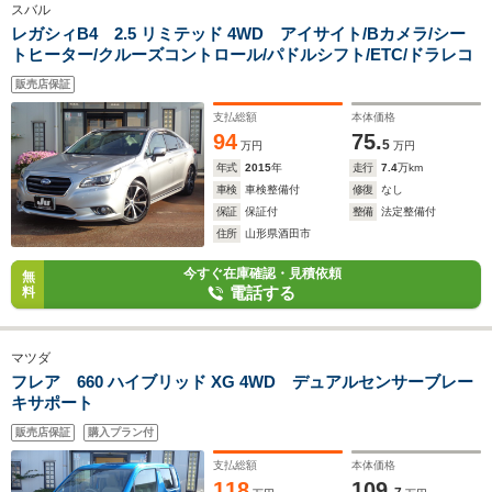
スバル
レガシィB4 2.5 リミテッド 4WD アイサイト/Bカメラ/シー
トヒーター/クルーズコントロール/パドルシフト/ETC/ドラレコ
販売店保証
支払総額
本体価格
94
75.
5
万円
万円
年式
2015
年
走行
7.4
万km
車検
車検整備付
修復
なし
保証
保証付
整備
法定整備付
住所
山形県酒田市
今すぐ在庫確認・見積依頼
無
電話する
料
マツダ
フレア 660 ハイブリッド XG 4WD デュアルセンサーブレー
キサポート
販売店保証
購入プラン付
支払総額
本体価格
118
109.