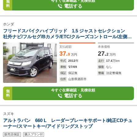
今すぐ在庫確認・見積依頼
無
電話する
料
ホンダ
フリードスパイクハイブリッド 1.5 ジャストセレクション
社外ナビ/フルセグ/Bカメラ/ETC/クルーズコントロール/左側P
スライドドア/ドラレコ/横滑り防止/純正15AW
支払総額
本体価格
37.
27.
9
2
万円
万円
年式
2012
年
走行
17.4
万km
車検
'27/09
修復
なし
保証
保証無
整備
法定整備無
住所
山形県酒田市
今すぐ在庫確認・見積依頼
無
電話する
料
スズキ
アルトラパン 660 L レーダーブレーキサポート/純正CDチュ
ーナー/スマートキー/アイドリングストップ
販売店保証
購入プラン付