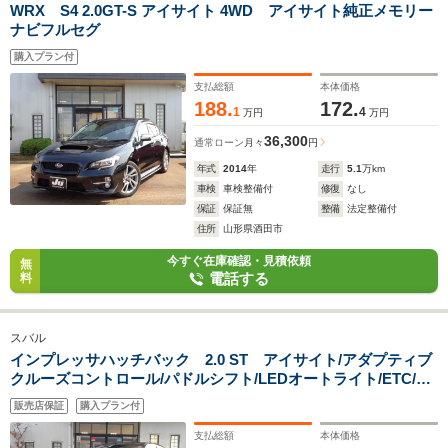
WRX S4 2.0GT-S アイサイト 4WD アイサイト純正メモリー
ナビフルセグ
購入プラン付
支払総額
本体価格
188.
172.
1
4
万円
万円
36,300
通常ローン
月々
円
年式
2014
年
走行
5.1
万km
車検
車検整備付
修復
なし
保証
保証無
整備
法定整備付
住所
山形県酒田市
今すぐ在庫確認・見積依頼
無
電話する
料
スバル
インプレッサハッチバック 2.0 ST アイサイト/アダプティブ
クルーズコントロール/パドルシフト/LEDオートライト/ETC/純
正17AW/スマートキー
販売店保証
購入プラン付
支払総額
本体価格