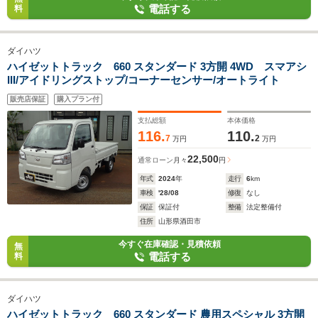
電話する
料
ダイハツ
ハイゼットトラック 660 スタンダード 3方開 4WD スマアシ
III/アイドリングストップ/コーナーセンサー/オートライト
販売店保証
購入プラン付
支払総額
本体価格
116.
110.
7
2
万円
万円
22,500
通常ローン
月々
円
年式
2024
年
走行
6
km
車検
'28/08
修復
なし
保証
保証付
整備
法定整備付
住所
山形県酒田市
今すぐ在庫確認・見積依頼
無
電話する
料
ダイハツ
ハイゼットトラック 660 スタンダード 農用スペシャル 3方開