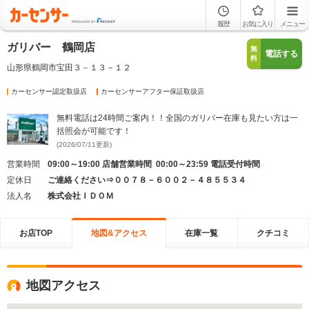
履歴
お気に入り
メニュー
ガリバー 鶴岡店
無
電話する
料
山形県鶴岡市宝田３－１３－１２
カーセンサー認定取扱店
カーセンサーアフター保証取扱店
無料電話は24時間ご案内！！全国のガリバー在庫も見たい方は一
括照会が可能です！
(2026/07/11更新)
営業時間
09:00～19:00 店舗営業時間 00:00～23:59 電話受付時間
定休日
ご連絡ください⇒００７８－６００２－４８５５３４
法人名
株式会社ＩＤＯＭ
お店TOP
地図&アクセス
在庫一覧
クチコミ
地図アクセス