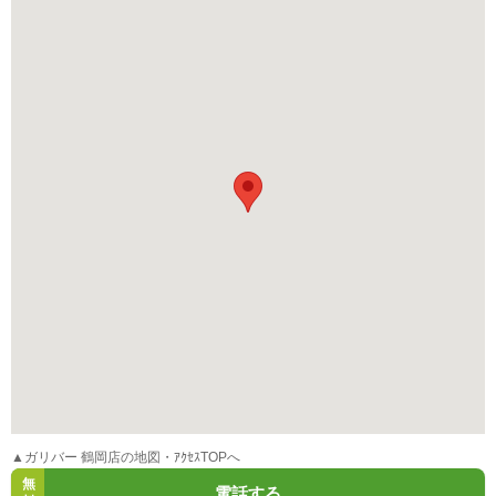
▲ガリバー 鶴岡店の地図・ｱｸｾｽTOPへ
無
電話する