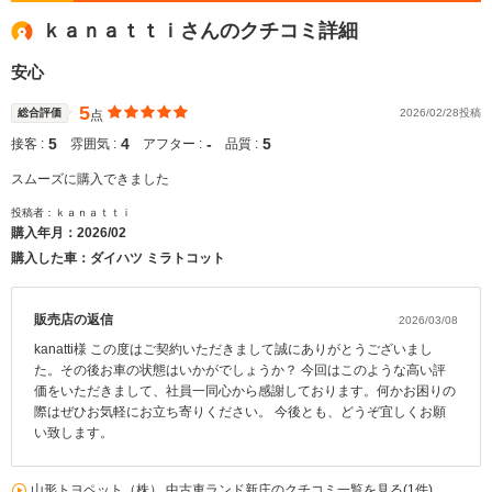
ｋａｎａｔｔｉさんのクチコミ詳細
安心
5
総合評価
2026/02/28投稿
点
5
4
‐
5
接客 :
雰囲気 :
アフター :
品質 :
スムーズに購入できました
投稿者：ｋａｎａｔｔｉ
購入年月：
2026/02
購入した車：ダイハツ ミラトコット
販売店の返信
2026/03/08
kanatti様 この度はご契約いただきまして誠にありがとうございまし
た。その後お車の状態はいかがでしょうか？ 今回はこのような高い評
価をいただきまして、社員一同心から感謝しております。何かお困りの
際はぜひお気軽にお立ち寄りください。 今後とも、どうぞ宜しくお願
い致します。
山形トヨペット（株） 中古車ランド新庄のクチコミ一覧を見る(1件)