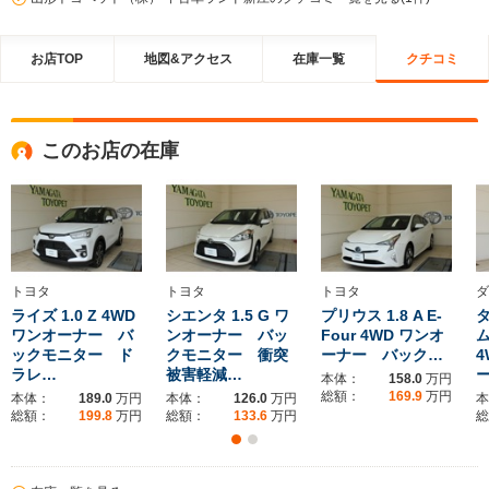
お店TOP
地図&アクセス
在庫一覧
クチコミ
このお店の在庫
トヨタ
トヨタ
トヨタ
ダ
ライズ 1.0 Z 4WD
シエンタ 1.5 G ワ
プリウス 1.8 A E-
タ
ワンオーナー バ
ンオーナー バッ
Four 4WD ワンオ
ックモニター ド
クモニター 衝突
ーナー バック…
4
ラレ…
被害軽減…
本体：
158.0
万円
総額：
169.9
万円
本体：
189.0
万円
本体：
126.0
万円
本
総額：
199.8
万円
総額：
133.6
万円
総