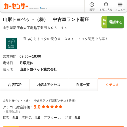
履歴
お気に入り
メニュー
山形トヨペット（株） 中古車ランド新庄
無
電話する
料
山形県新庄市大字鳥越字栗田６０６－１４
選ぶならトヨタの安心Ｕ－Ｃａｒ トヨタ認定中古車！！
営業時間
09:30～18:00
定休日
月曜定休
法人名
山形トヨペット株式会社
お店TOP
地図&アクセス
在庫一覧
クチコミ
山形トヨペット（株） 中古車ランド新庄(クチコミ詳細)
5.0
クチコミ総合評価：
（投稿数1件）
5.0
4.0
-
5.0
接客 :
雰囲気 :
アフター :
品質 :