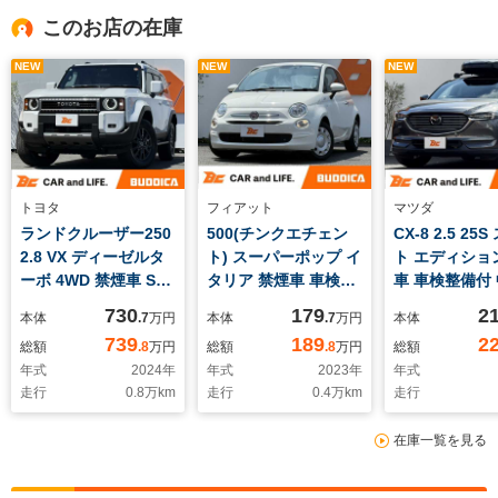
このお店の在庫
NEW
NEW
NEW
トヨタ
フィアット
マツダ
ランドクルーザー250
500(チンクエチェン
CX-8 2.5 25
2.8 VX ディーゼルタ
ト) スーパーポップ イ
ト エディショ
ーボ 4WD 禁煙車 Sセ
タリア 禁煙車 車検整
車 車検整備付 
ンス 丸目ヘッド ムー
備付 後期 ディスプレ
マートシティ
730
179
2
本体
.7
万円
本体
.7
万円
本体
ンルーフ 純12型DA
イオーディオ Bカメラ
Pバックドア 1
739
189
2
総額
.8
万円
総額
.8
万円
総額
全周囲カメラ フルセ
BT 前後ドラレコ キー
ネクトナビ フ
年式
2024
年
年式
2023
年
年式
グ BT Dインナーミラ
レスキー エアバッグ
360度ビュー B
走行
0.8
万km
走行
0.4
万km
走行
ー Pシート ベンチレ
ABS エアコン 革巻き
プレイ アダプ
ーション BSM ACC
ステ 5速デュアロジッ
LEDヘッド A
在庫一覧を見る
ステアヒーター ステ
ク 4人乗り ハロゲン
ンキープ HUD
リモ LEDヘッド Pバ
ヘッド イタリアンフ
ルド ステリモ
ックドア 純18インチ
ラッグバッヂ 14イン
テア 純17イン