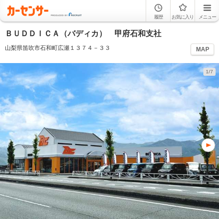
履歴
お気に入り
メニュー
ＢＵＤＤＩＣＡ（バディカ） 甲府石和支社
山梨県笛吹市石和町広瀬１３７４－３３
MAP
1/7