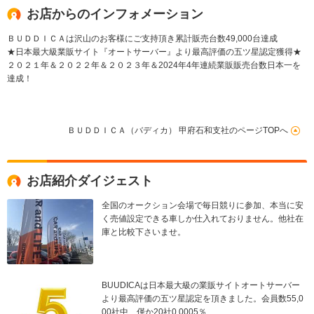
AW
チホイール
お店からのインフォメーション
ＢＵＤＤＩＣＡは沢山のお客様にご支持頂き累計販売台数49,000台達成
★日本最大級業販サイト『オートサーバー』より最高評価の五ツ星認定獲得★
２０２１年＆２０２２年＆２０２３年＆2024年4年連続業販販売台数日本一を
達成！
ＢＵＤＤＩＣＡ（バディカ） 甲府石和支社のページTOPへ
お店紹介ダイジェスト
全国のオークション会場で毎日競りに参加、本当に安
く売値設定できる車しか仕入れておりません。他社在
庫と比較下さいませ。
BUUDICAは日本最大級の業販サイトオートサーバー
より最高評価の五ツ星認定を頂きました。会員数55,0
00社中、僅か20社0.0005％