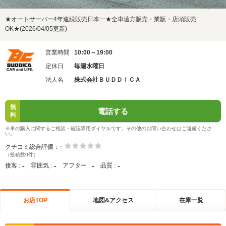
★オートサーバー4年連続販売日本一★全車遠方販売・業販・店頭販売
OK★(2026/04/05更新)
営業時間
10:00～19:00
定休日
毎週水曜日
法人名
株式会社ＢＵＤＤＩＣＡ
無
電話する
料
※車の購入に関するご相談・確認専用ダイヤルです。その他のお問い合わせはご遠慮くださ
い。
-
クチコミ総合評価：
（投稿数0件）
-
-
-
-
接客 :
雰囲気 :
アフター :
品質 :
お店TOP
地図&アクセス
在庫一覧