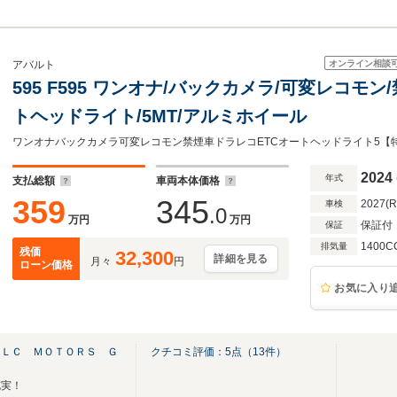
オンライン相談
アバルト
595 F595 ワンオナ/バックカメラ/可変レコモン/
トヘッドライト/5MT/アルミホイール
ワンオナバックカメラ可変レコモン禁煙車ドラレコETCオートヘッドライト5【
2024
年式
支払総額
車両本体価格
359
345
2027(
車検
.0
万円
万円
保証付
保証
1400C
排気量
残価
32,300
詳細を見る
月々
円
ローン価格
お気に入り
ＡＬＣ ＭＯＴＯＲＳ Ｇ
クチコミ評価：
5
点（
13
件）
充実！