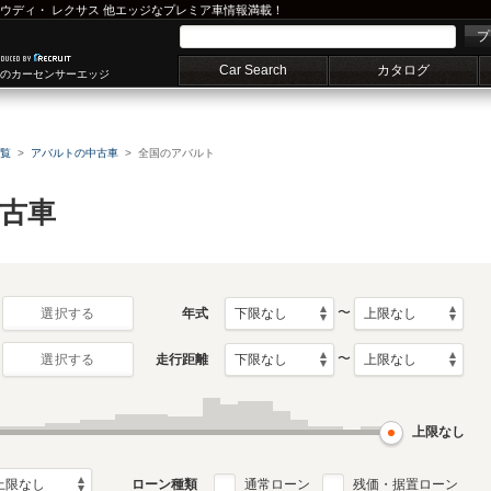
ウディ
・
レクサス
他エッジなプレミア車情報満載！
プ
Car Search
カタログ
車のカーセンサーエッジ
覧
アバルトの中古車
全国のアバルト
古車
〜
年式
選択する
〜
走行距離
選択する
上限なし
ローン種類
通常ローン
残価・据置ローン