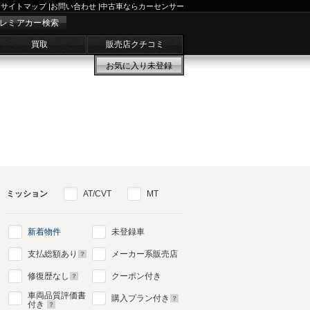
サイトマップ
|
お問い合わせ
|
中古車ならカーセンサー
レミアカー検索
買取
販売店クチコミ
お気に入り
未登録
ミッション
AT/CVT
MT
新着物件
未登録車
支払総額あり
メーカー系販売店
修復歴なし
クーポン付き
車両品質評価書
購入プラン付き
付き