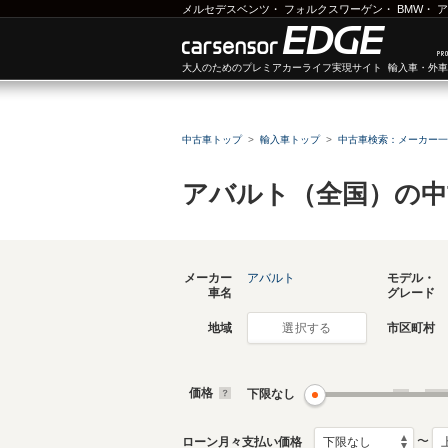
メルセデスベンツ
・
フォルクスワーゲン
・
BMW
・
ア
大人のためのプレミアカーライフ実現サイト 輸入車・外
中古車トップ
輸入車トップ
中古車検索：メーカー一
アバルト（全国）の中
メーカー
アバルト
モデル・
車名
グレード
地域
市区町村
選択する
価格
下限なし
〜
ローン月々支払い価格