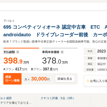
アバルト
695 コンペティツィオーネ 認定中古車 ETC App
androidauto ドライブレコーダー前後 カ
レッドキャリパー レコードモンツァマフラー
2023
年式
支払総額
車両本体価格
398
378
車検整
車検
.9
.0
万円
万円
保証付
保証
417
397.8
A
プラン
B
プラン
万円
万円
1400C
排気量
残価
30,000
詳細を見る
月々
円
ローン価格
お気に入り
バルト成田
クチコミ評価：
5
点（
3
件）
広々とした好立地に最新CIインテリアを備えております。