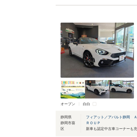
オープン
白白
静岡県
フィアット／アバルト静岡 
静岡市葵
ＲＯＵＰ
区
新車も認定中古車コーナーも