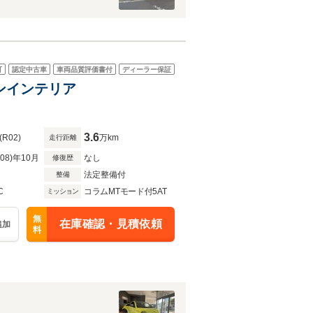
可
認定中古車
車両品質評価書付
ディーラー保証
ボンインテリア
3.6
(R02)
万km
走行距離
R08)年10月
なし
修復歴
法定整備付
整備
C
コラムMTモード付5AT
ミッション
無
在庫確認・見積依頼
追加
料