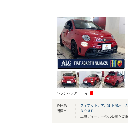
ハッチバック
赤
静岡県
フィアット／アバルト沼津 
沼津市
ＲＯＵＰ
正規ディーラーの安心感をご