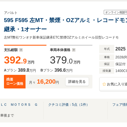
オンライン相談
アバルト
595 F595 左MT・禁煙・OZアルミ・レコー
継承・1オーナー
左MT弊社ワンオナ新車保証継承ETC禁煙OZアルミホイール旧型レコードモ
2025
年式
支払総額
車両本体価格
392
379
2028(
車検
.9
.0
万円
万円
保証付
保証
389.8
396.6
A
プラン
B
プラン
万円
万円
1400C
排気量
残価
16,200
詳細を見る
月々
円
ローン価格
お気に入り
ＡＬＣ ＭＯＴＯＲＳ Ｇ
クチコミ評価：
5
点（
1
件）
フェア情
納車後まで