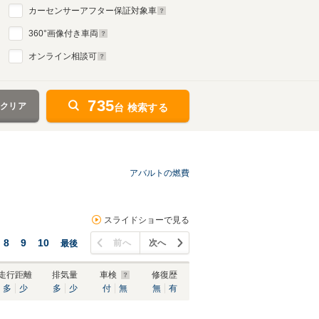
カーセンサーアフター保証対象車
360
°画像付き車両
オンライン相談可
735
をクリア
台 検索する
アバルトの燃費
スライドショーで見る
8
9
10
前へ
次へ
最後
走行距離
排気量
車検
修復歴
多
少
多
少
付
無
無
有