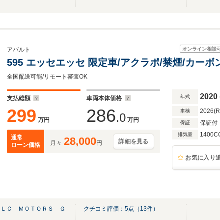
オンライン相談
アバルト
595 エッセエッセ 限定車/アクラポ/禁煙/カー
全国配送可能/リモート審査OK
2020
年式
支払総額
車両本体価格
299
286
2026(
車検
.0
万円
万円
保証付
保証
1400C
排気量
通常
28,000
詳細を見る
月々
円
ローン価格
お気に入り
ＡＬＣ ＭＯＴＯＲＳ Ｇ
クチコミ評価：
5
点（
13
件）