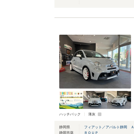
ハッチバック
薄灰
静岡県
フィアット／アバルト静岡 
静岡市葵
ＲＯＵＰ