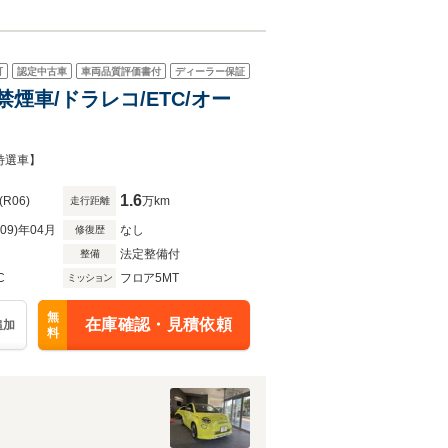
可
認定中古車
車両品質評価書付
ディーラー保証
禁煙車/ドラレコ/ETC/オー
特選車】
1.6
(R06)
万km
走行距離
R09)年04月
なし
修復歴
法定整備付
整備
C
フロア5MT
ミッション
無
在庫確認・見積依頼
追加
料