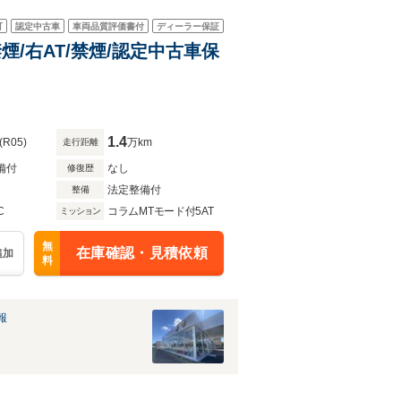
可
認定中古車
車両品質評価書付
ディーラー保証
禁煙/右AT/禁煙/認定中古車保
1.4
(R05)
万km
走行距離
備付
なし
修復歴
法定整備付
整備
C
コラムMTモード付5AT
ミッション
無
在庫確認・見積依頼
追加
料
報