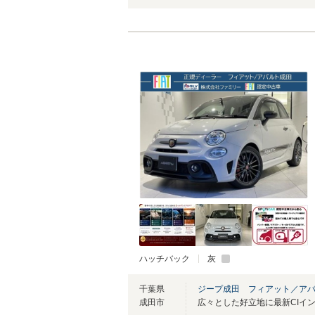
ハッチバック
灰
千葉県
ジープ成田 フィアット／ア
成田市