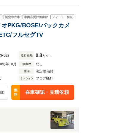
可
認定中古車
車両品質評価書付
ディーラー保証
ィオPKG/BOSE/バックカメ
ETC/フルセグTV
0.8
(R02)
万km
走行距離
R09)年10月
なし
修復歴
法定整備付
整備
C
フロア6MT
ミッション
無
在庫確認・見積依頼
追加
料