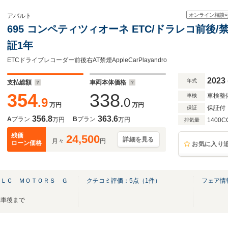
オンライン相談
アバルト
695 コンペティツィオーネ ETC/ドラレコ前後/
証1年
ETCドライブレコーダー前後右AT禁煙AppleCarPlayandro
2023
年式
支払総額
車両本体価格
354
338
車検整
車検
.9
.0
万円
万円
保証付
保証
356.8
363.6
A
プラン
B
プラン
万円
万円
1400C
排気量
残価
24,500
詳細を見る
月々
円
ローン価格
お気に入り
ＡＬＣ ＭＯＴＯＲＳ Ｇ
クチコミ評価：
5
点（
1
件）
フェア情
納車後まで