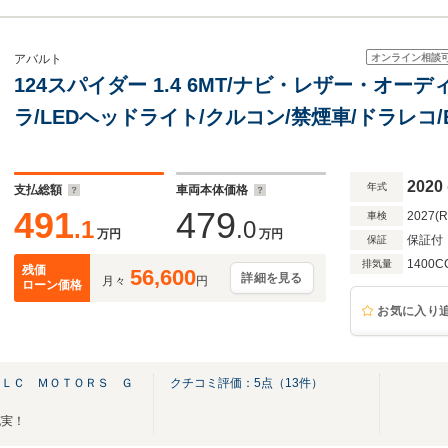
オンライン相談
アバルト
124スパイダー 1.4 6MT/ナビ・レザー・オーデ
ラ/LEDヘッドライト/クルコン/禁煙車/ドラレコ/
2020
年式
支払総額
車両本体価格
491
479
2027(
車検
.1
.0
万円
万円
保証付
保証
1400C
排気量
残価
56,600
詳細を見る
月々
円
ローン価格
お気に入り
ＡＬＣ ＭＯＴＯＲＳ Ｇ
クチコミ評価：
5
点（
13
件）
充実！