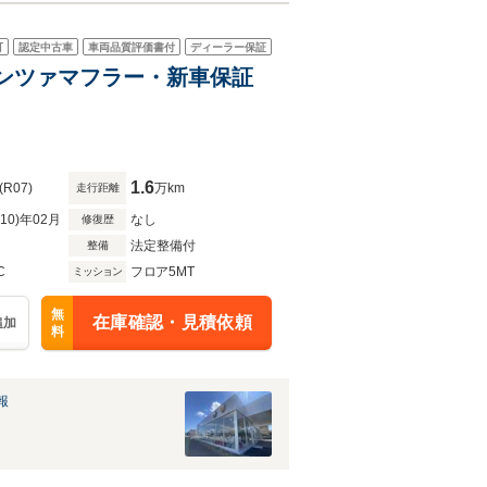
可
認定中古車
車両品質評価書付
ディーラー保証
ドモンツァマフラー・新車保証
1.6
(R07)
万km
走行距離
R10)年02月
なし
修復歴
法定整備付
整備
C
フロア5MT
ミッション
無
在庫確認・見積依頼
追加
料
報