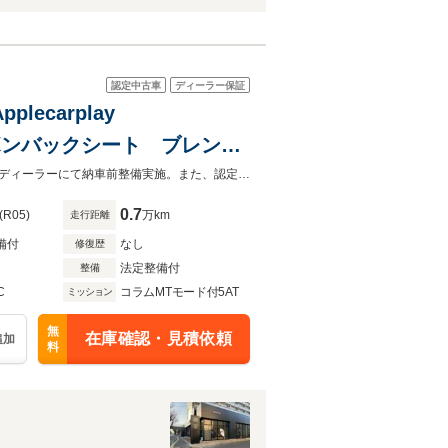
認定中古車
ディーラー保証
lecarplay
ーボンバックシート ブレンボ
欧米７ブランド取扱い新車中古車正規ディーラー全国陸送納車可能。安心の正規ディーラーにて納車前整備実施。また、認定中古車保証もあり。沢山のお問合せお待ちしております
0.7
(R05)
万km
走行距離
備付
なし
修復歴
法定整備付
整備
C
コラムMTモード付5AT
ミッション
無
在庫確認・見積依頼
追加
料