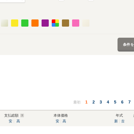
条件
1
2
3
4
5
6
7
最初
支払総額
本体価格
年式
安
高
安
高
新
古