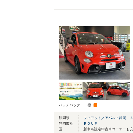
ハッチバック
橙
静岡県
フィアット／アバルト静岡 
静岡市葵
ＲＯＵＰ
区
新車も認定中古車コーナーも