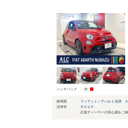
ハッチバック
赤
静岡県
フィアット／アバルト沼津 
沼津市
ＲＯＵＰ
正規ディーラーの安心感をご