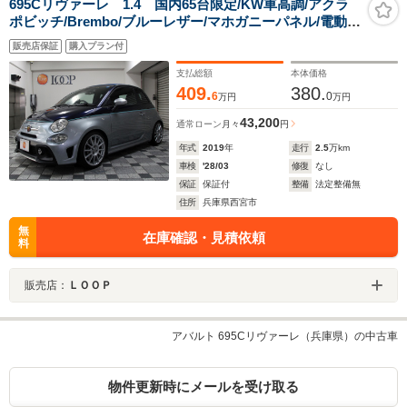
695Cリヴァーレ 1.4 国内65台限定/KW車高調/アクラ
ポビッチ/Brembo/ブルーレザー/マホガニーパネル/電動オ
ープン/ナビ/Bカメラ/ETC/17AW/キセノン/パドルシフト/
販売店保証
購入プラン付
専用内装/専用AW/180PS/禁煙車
支払総額
本体価格
409.
380.
6
0
万円
万円
43,200
通常ローン
月々
円
年式
2019
年
走行
2.5
万km
車検
'28/03
修復
なし
保証
保証付
整備
法定整備無
住所
兵庫県西宮市
無
在庫確認・見積依頼
料
販売店：
ＬＯＯＰ
アバルト 695Cリヴァーレ（兵庫県）の中古車
物件更新時にメールを受け取る