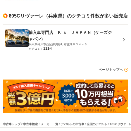
695Cリヴァーレ（兵庫県）のクチコミ件数が多い販売店
輸入車専門店 Ｋ’ｓ ＪＡＰＡＮ（ケーズジ
ャパン）
兵庫県神戸市西区伊川谷町布施畑８３４－６
111
クチコミ：
件
ページトップへ
中古車トップ
中古車検索：メーカー一覧
アバルトの中古車
全国のアバルト
695Cリヴァー