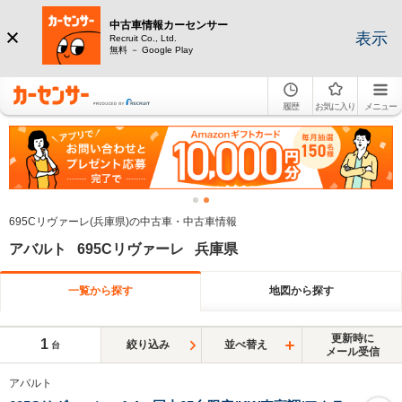
中古車情報カーセンサー
表示
Recruit Co., Ltd.
無料 － Google Play
履歴
お気に入り
メニュー
695Cリヴァーレ(兵庫県)の中古車・中古車情報
アバルト 695Cリヴァーレ 兵庫県
一覧から探す
地図から探す
更新時に
1
絞り込み
並べ替え
台
メール受信
アバルト