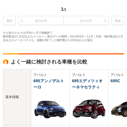
1
/1
最初
前の30件
次の30件
最後
※人気のクルマは平均1ヶ月で掲載終了
物件数合計1万台以上のメーカー｜算出データ期間：2024年9月～11月｜内容：物件数合計1万
台以上のメーカーのうち、掲載が終了した物件数が1,000台以上の場合
よく一緒に検討される車種を比較
アバルト
アバルト
アバルト
695アンノデルト
695エディツィオ
695C
ーロ
ーネマセラティ
基本情報