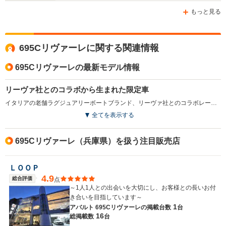
ホイールベース
ホイールベース
ホイー
もっと見る
-m
-m
695Cリヴァーレに関する関連情報
14.2km/L
13.2km/L
WLTCモード
└市街地:9.9km/L
└市街地:9.
695Cリヴァーレの最新モデル情報
-
燃費
└郊外:15.2km/L
└郊外:13.
└高速道路:16.6km/L
└高速道路:1
リーヴァ社とのコラボから生まれた限定車
イタリアの老舗ラグジュアリーボートブランド、リーヴァ社とのコラボレーションにより実現した限定車。リーヴァ社の最新鋭フライブリッジボート「リヴァーレ」からインスピレーションを受けて内外装がデザインされた。ボディカラーには専用のブルーとグレーが採用され、アクアマリンのアクセントラインが特徴となる。17インチ専用ホイールや、アクラポビッチ社製のカーボン仕上げハイパフォーマンスエキゾーストシステム、専用エンブレム、随所にあしらわれたクロームパーツなどラグジュアリーな雰囲気が高められている。エンジンは、1.3L直4ターボで、ATモード付5速シーケンシャルトランスミッションが組み合わされる（2018.11）
全てを表示する
排気量
1368cc
1368cc
1368cc
駆動方式
FF
FF
FF
695Cリヴァーレ（兵庫県）を扱う注目販売店
ＬＯＯＰ
4.9
総合評価
点
～1人1人との出会いを大切にし、お客様との長いお付
き合いを目指しています～
1
アバルト 695Cリヴァーレの
掲載台数
台
16
総掲載数
台