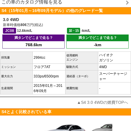
この車のカタログ情報を見る
S4（15年01月～16年09月モデル）の他のグレード一覧
3.0 4WD
新車時価格
806
万円(税込)
JC08
12.6km/L
10・15
-km/L
満タンでどこまで走る？
満タンでどこまで走る？
768.6km
-km
ハイオク
使用燃料
2994cc
排気量
エンジン
ガソリン
フロア7AT
4WD
ミッション
駆動方式
スーパーチャージ
333ps/6500rpm
最大出力
過給器（ターボ）
ャー
2015年01月～201
-
生産期間
燃費性能
6年09月
▲S4 3.0 4WDの燃費TOPへ
S4とよく比較されている車