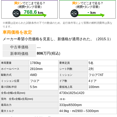
満タン
でどこまで走る？
満タン
でどこまで走る？
（燃費×タンク容量）
（燃費×タンク容量）
768.6
-
km
km
※燃費は定められた試験条件の下での数値のため、走行条件等により実際の燃料消費率は異な
ります。
車両価格を改定
メーカー希望小売価格を見直し、新価格が適用された。（2015.1）
中古車価格
---
806
万円(税込)
新車時価格
1780kg
5名
車両重量
乗車定員
2810mm
2列
ホイールベース
シート列数
4WD
フロア7AT
駆動方式
ミッション
フロア
4ドア
ミッション位置
ドア数
5.5m
100mm
最小回転半径
最低地上高
4730x1825x1420
全長x全幅x全高(mm)
-x-x-
室内 全長x全幅x全高(mm)
333ps/6500rpm
最高出力
44.9kg・m/2900～5300rpm
最大トルク