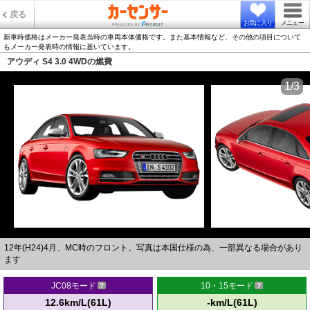
戻る
お気に入り
メニュー
新車時価格はメーカー発表当時の車両本体価格です。また基本情報など、その他の項目について
もメーカー発表時の情報に基いています。
アウディ S4 3.0 4WDの燃費
1/3
12年(H24)4月、MC時のフロント。写真は本国仕様の為、一部異なる場合があり
ます
JC08モード
10・15モード
12.6km/L(61L)
-km/L(61L)