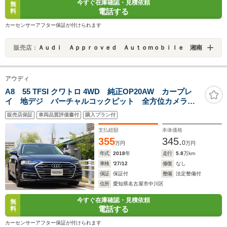
今すぐ在庫確認・見積依頼
無
電話する
料
カーセンサーアフター保証が付けられます
販売店：
Ａｕｄｉ Ａｐｐｒｏｖｅｄ Ａｕｔｏｍｏｂｉｌｅ 湘南
アウディ
A8 55 TFSI クワトロ 4WD 純正OP20AW カープレ
イ 地デジ バーチャルコックピット 全方位カメラ
BANG&OLUFSEN マトリクスLEDヘッドライト Frシ
販売店保証
車両品質評価書付
購入プラン付
ートベンチレーションマッサージ マルチカラーアンビ
エントライト
支払総額
本体価格
355
345.
0
万円
万円
年式
2018
年
走行
5.8
万km
車検
'27/12
修復
なし
保証
保証付
整備
法定整備付
住所
愛知県名古屋市中川区
今すぐ在庫確認・見積依頼
無
電話する
料
カーセンサーアフター保証が付けられます