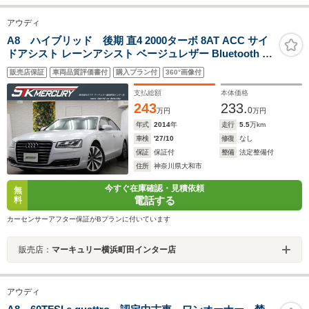
アウディ
A8 ハイブリッド 後期 直4 2000ターボ 8AT ACC サイ
ドアシスト レーンアシスト ベージュレザー Bluetooth 純
ナビ TV TOPビューカメラ バックカメラ 純19AW 電動ト
販売店保証
車両品質評価書付
購入プラン付
360°画像付
ランク パドルシフト ETC DVD再生 ミュージックサーバ
ー
支払総額
本体価格
243
233.
0
万円
万円
年式
2014
年
走行
5.5
万km
車検
'27/10
修復
なし
保証
保証付
整備
法定整備付
住所
神奈川県大和市
今すぐ在庫確認・見積依頼
無
電話する
料
カーセンサーアフター保証がBプランに付いています
販売店：
マーキュリー横浜町田インター店
アウディ