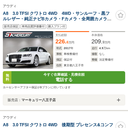
アウディ
A8 3.0 TFSI クワトロ 4WD 4WD・サンルーフ・黒フ
ルレザー・純正ナビBカメラ・Fカメラ・全周囲カメラ・
フルセグ・20インチアルミ・タイヤ4本新品・LEDライ
販売店保証
車両品質評価書付
購入プラン付
ト・ドラレコ・BOSE・衝突軽減・車線逸脱・サイドアシ
スト・クルーズC
支払総額
本体価格
226.
209.
6
9
万円
万円
年式
2017
年
走行
4.9
万km
車検
車検整備付
修復
なし
保証
保証付
整備
法定整備付
住所
東京都八王子市
今すぐ在庫確認・見積依頼
無
電話する
料
カーセンサーアフター保証がBプランに付いています
販売店：
マーキュリー八王子店
アウディ
A8 3.0 TFSI クワトロ 4WD 後期型 プレセンス&コンフ