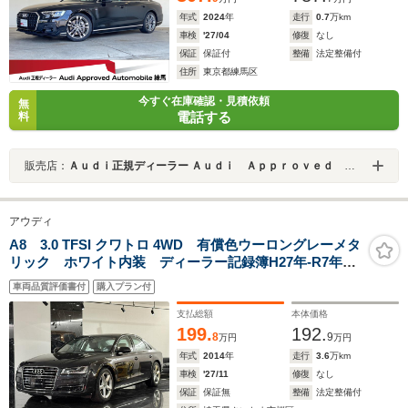
年式
2024
年
走行
0.7
万km
車検
'27/04
修復
なし
保証
保証付
整備
法定整備付
住所
東京都練馬区
今すぐ在庫確認・見積依頼
無
電話する
料
販売店：
Ａｕｄｉ正規ディーラー Ａｕｄｉ Ａｐｐｒｏｖｅｄ Ａｕｔｏｍｏｂｉｌｅ練馬
アウディ
A8 3.0 TFSI クワトロ 4WD 有償色ウーロングレーメタ
リック ホワイト内装 ディーラー記録簿H27年‐R7年
2025年製コンチネンタルタイヤ4本交換済 BOSEサウン
車両品質評価書付
購入プラン付
ド 360°カメラ Fシートヒーター/クーラー 純正ナビ
TV
支払総額
本体価格
199.
192.
8
9
万円
万円
年式
2014
年
走行
3.6
万km
車検
'27/11
修復
なし
保証
保証無
整備
法定整備付