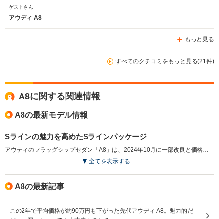
ゲストさん
アウディ A8
もっと見る
すべてのクチコミをもっと見る(21件)
A8に関する関連情報
A8の最新モデル情報
Sラインの魅力を高めたSラインパッケージ
アウディのフラッグシップセダン「A8」は、2024年10月に一部改良と価格改定が実施された。従来「Sライン スタイリングパッケージ」として設定されていた装備は、他モデルと同様の「Sラインパッケージ」として内容が強化され、各グレードに新設定された。主に内装の質感向上が図られ、ダイヤモンドステッチ入りのバルコナレザーを用いたコンフォートスポーツシートや3スポークステアリングなど、スポーティなディテールが際立つ仕様となった。ラグジュアリー性に加え、より引き締まった雰囲気が与えられている。（2024.10）
全てを表示する
A8の最新記事
この2年で平均価格が約90万円も下がった先代アウディ A8。魅力的だ