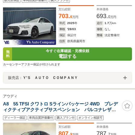
販売店保証
車両品質評価書付
購入プラン付
ステアリングヒーター・デジタルマトリクスLED・シー
トヒーター・ベンチレーション・マッサージ機能
支払総額
本体価格
703.
693.
6
0
万円
万円
年式
2025
年
走行
1.7
万km
車検
'28/03
修復
なし
保証
保証付
整備
法定整備付
住所
群馬県藤岡市
今すぐ在庫確認・見積依頼
無
電話する
料
カーセンサーアフター保証が付けられます
販売店：
Ｙ’Ｓ ＡＵＴＯ ＣＯＭＰＡＮＹ
アウディ
A8 55 TFSI クワトロ Sラインパッケージ 4WD プレデ
ィクティブアクティブサスペンション バルコナレザ
ー Bang&Olufsen コンフォートパッケージ Sライン
ディーラー保証
車両品質評価書付
購入プラン付
オンライン相談可
スタイリングパッケージ AW5ダブルスポーク/ガルヴァ
ノシルバー 認定中古車
支払総額
本体価格
807.
787.
9
7
万円
万円