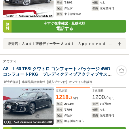
車検
'28/02
修復
なし
保証
保証付
整備
法定整備付
住所
東京都練馬区
今すぐ在庫確認・見積依頼
無
電話する
料
販売店：
Ａｕｄｉ正規ディーラー Ａｕｄｉ Ａｐｐｒｏｖｅｄ Ａｕｔｏｍｏｂｉｌｅ練馬
アウディ
A8 L 60 TFSI クワトロ コンフォート パッケージ 4WD
コンフォートPKG プレディクティブアクティブサス
B&O パノラマサンルーフ フルレザーPKG
販売店保証
車両品質評価書付
購入プラン付
オンライン相談可
OP21AW ダイナミカヘッドライニング デジタルマト
リクス エアクオリティPKG 後席モニター
支払総額
本体価格
1218.
1200.
3
0
万円
万円
年式
2024
年
走行
0.8
万km
車検
'27/08
修復
なし
保証
保証付
整備
法定整備付
住所
神奈川県平塚市