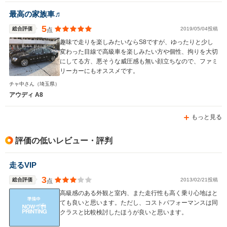
最高の家族車♬
5
総合評価
2019/05/04投稿
点
趣味で走りを楽しみたいならS8ですが、ゆったりと少し
変わった目線で高級車を楽しみたい方や個性、拘りを大切
にしてる方、悪そうな威圧感も無い顔立ちなので、ファミ
リーカーにもオススメです。
チャ中さん
（埼玉県）
アウディ A8
もっと見る
評価の低いレビュー・評判
走るVIP
3
総合評価
2013/02/21投稿
点
高級感のある外観と室内、また走行性も高く乗り心地はと
ても良いと思います。ただし、コストパフォーマンスは同
クラスと比較検討したほうが良いと思います。