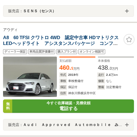
販売店：
ＳＥＮＳ（センス）
アウディ
A8 60 TFSI クワトロ 4WD 認定中古車 HDマトリクス
LEDヘッドライト アシスタンスパッケージ コンフォ
ートパッケージ ダイナミックオールホイールステアリ
ディーラー保証
車両品質評価書付
購入プラン付
オンライン相談可
ング パノラミックルーフ マルチカラーアンビエント
ライト
支払総額
本体価格
460.
438.
5
0
万円
万円
年式
2019
年
走行
2.4
万km
車検
車検整備付
修復
なし
保証
保証付
整備
法定整備付
住所
神奈川県横浜市中区
今すぐ在庫確認・見積依頼
無
電話する
料
販売店：
Ａｕｄｉ Ａｐｐｒｏｖｅｄ Ａｕｔｏｍｏｂｉｌｅ みなとみらい