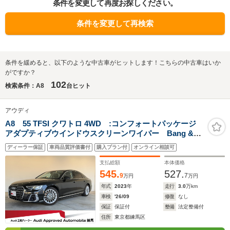
条件を変更して再度お探しください。
条件を変更して再検索
条件を緩めると、以下のような中古車がヒットします！こちらの中古車はいか
がですか？
102
検索条件：A8
台ヒット
アウディ
A8 55 TFSI クワトロ 4WD :コンフォートパッケージ
アダプティブウインドウスクリーンワイパー Bang &
Olufsen 3Dサウンドシステム コンフォートパッケー
ディーラー保証
車両品質評価書付
購入プラン付
オンライン相談可
ジ デジタルマトリクスLEDヘッドライト 認定中古車
支払総額
本体価格
545.
527.
9
7
万円
万円
年式
2023
年
走行
3.0
万km
車検
'26/09
修復
なし
保証
保証付
整備
法定整備付
住所
東京都練馬区