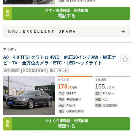
住所
埼玉県さいたま市桜区
今すぐ在庫確認・見積依頼
無
電話する
料
販売店：
ＥＸＣＥＬＬＥＮＴ ＵＲＡＷＡ
アウディ
A8 4.0 TFSI クワトロ 4WD 純正20インチAW・純正ナ
ビ・TV・全方位カメラ・ETC・LEDヘッドライト
販売店保証
車両品質評価書付
購入プラン付
支払総額
本体価格
173.
155.
3
0
万円
万円
年式
2016
年
走行
6.4
万km
車検
車検整備付
修復
なし
保証
保証付
整備
法定整備付
住所
秋田県秋田市
今すぐ在庫確認・見積依頼
無
電話する
料