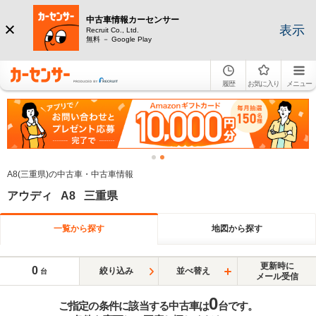
中古車情報カーセンサー
表示
Recruit Co., Ltd.
無料 － Google Play
履歴
お気に入り
メニュー
A8(三重県)の中古車・中古車情報
アウディ A8 三重県
一覧から探す
地図から探す
更新時に
0
絞り込み
並べ替え
台
メール受信
0
ご指定の条件に該当する中古車は
台です。