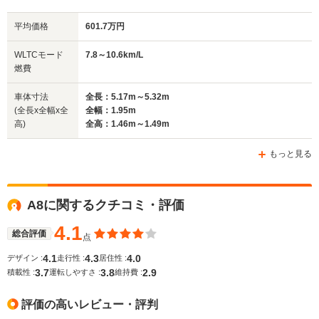
平均価格
601.7万円
全幅
全幅
全
WLTCモード
7.8～10.6km/L
サイズ
1.95m
1.91m
1.
燃費
全長
全長
(全長x全幅x全高)
5.19m
4.97m～4.98m
5m～
車体寸法
全長：5.17m～5.32m
(全長x全幅x全
全幅：1.95m
高)
全高：1.46m～1.49m
ホイールベース
ホイールベース
ホイー
-m
-m
もっと見る
10.8～16.1km/L
15.2～17.
7.8～8.2km/L
└市街地:7.5～
└市街地:1
└市街地:4.9～
A8に関するクチコミ・評価
14.2km/L
14.0km/L
WLTCモード
5.3km/L
└郊外:10.9～
└郊外:15.
燃費
└郊外:8.1～8.5km/L
4.1
15.9km/L
18.2km/L
総合評価
点
└高速道路:10.1～
└高速道路:13.0～
└高速道路:
10.5km/L
4.1
4.3
4.0
デザイン :
走行性 :
居住性 :
18.2km/L
19.2km/L
3.7
3.8
2.9
積載性 :
運転しやすさ :
維持費 :
排気量
3996cc
1968～2994cc
1968～19
評価の高いレビュー・評判
駆動方式
4WD
4WD
4WD