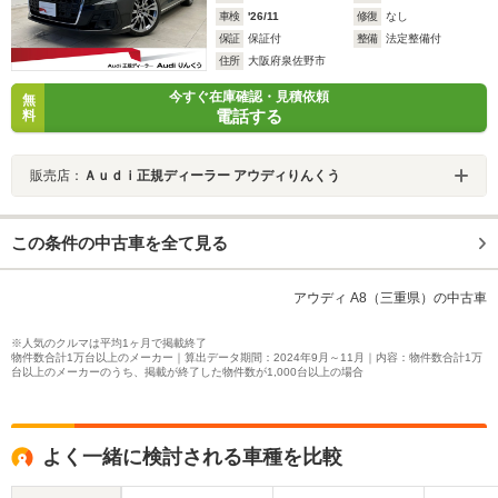
車検
'26/11
修復
なし
保証
保証付
整備
法定整備付
住所
大阪府泉佐野市
今すぐ在庫確認・見積依頼
無
電話する
料
販売店：
Ａｕｄｉ正規ディーラー アウディりんくう
この条件の中古車を全て見る
アウディ A8（三重県）の中古車
※人気のクルマは平均1ヶ月で掲載終了
物件数合計1万台以上のメーカー｜算出データ期間：2024年9月～11月｜内容：物件数合計1万
台以上のメーカーのうち、掲載が終了した物件数が1,000台以上の場合
よく一緒に検討される車種を比較