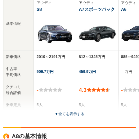
アウディ
アウディ
アウディ
S8
A7スポーツバック
A6
基本情報
新車価格
2010～2191万円
812～1345万円
885～94
中古車
909.7万円
459.9万円
‐‐‐万円
平均価格
クチコミ
-
4.3
-
総合評価
乗車定員
5人
5人
5人
▼
全てを表示する
ドア数
4ドア
5ドア
4ドア
全高
全高
全高
A8の基本情報
1.48m
1.41m～1.42m
1.45m