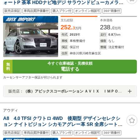
ォートP 茶革 HDDナビ地デジ サラウンドビューカメラ
HUD B&Oサウンド ナイトビジョン シートヒーター 前席
販売店保証
車両品質評価書付
購入プラン付
オンライン相談可
360°画像付
ベンチレーション マトリクスLEDライト 自動トランク 4
ゾーンAC OP21AW 禁煙
支払総額
本体価格
252.
238.
3
0
万円
万円
年式
2015
年
走行
0.8
万km
車検
車検整備付
修復
なし
保証
保証付
整備
法定整備付
住所
神奈川県川崎市麻生区
今すぐ在庫確認・見積依頼
無
電話する
料
カーセンサーアフター保証が付けられます
販売店：
（株）アビックスコーポレーション ＡＶＩＸ ＩＭＰＯＲＴ 多摩若葉台店
アウディ
A8 4.0 TFSI クワトロ 4WD 後期型 デザインセレクシ
ョン ナイトビジョン シカモアグレー革 SR 全席シートH
F席ベンチレーション 純正MMIナビ 地デジ 360°カメラ
販売店保証
車両品質評価書付
購入プラン付
オンライン相談可
360°画像付
BOSEサウンド 純正20AW 禁煙