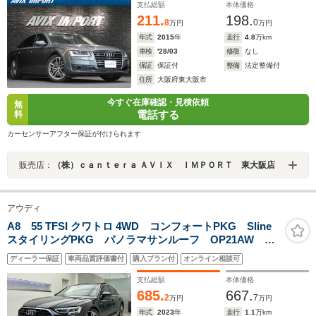
支払総額
本体価格
211.
198.
8
0
万円
万円
年式
2015
年
走行
4.8
万km
車検
'28/03
修復
なし
保証
保証付
整備
法定整備付
住所
大阪府東大阪市
今すぐ在庫確認・見積依頼
無
電話する
料
カーセンサーアフター保証が付けられます
販売店：
（株）ｃａｎｔｅｒａ ＡＶＩＸ ＩＭＰＯＲＴ 東大阪店
アウディ
A8 55 TFSI クワトロ 4WD コンフォートPKG Sline
スタイリングPKG パノラマサンルーフ OP21AW
100V電源ソケット マトリクスLEDヘッドライト アン
ディーラー保証
車両品質評価書付
購入プラン付
オンライン相談可
ビエントライティング ヘッドアップディスプレイ
Bang&Olufsen バルコナレザー 認中
支払総額
本体価格
685.
667.
2
7
万円
万円
年式
2023
年
走行
1.1
万km