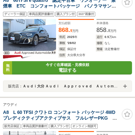
A8 60TFSI e quattro 認定中古車 ワンオーナー 禁
煙車 ETC コンフォートパッケージ パノラマサンル
ーフ ヘッドライニングダイナミカ アウミホイール20
ディーラー保証
車両品質評価書付
購入プラン付
360°画像付
スポークデザインコントラストグレー
支払総額
本体価格
868.
858.
9
8
万円
万円
年式
2025
年
走行
0.5
万km
車検
'28/02
修復
なし
保証
保証付
整備
法定整備付
住所
大分県大分市
今すぐ在庫確認・見積依頼
無
電話する
料
販売店：
Ａｕｄｉ大分 Ａｕｄｉ Ａｐｐｒｏｖｅｄ Ａｕｔｏｍｏｂｉｌｅ 大分
アウディ
A8 L 60 TFSI クワトロ コンフォート パッケージ 4WD
プレディクティブアクティブサス フルレザーPKG エ
アクオリティPKG コンフォートコンツアーリアシー
販売店保証
車両品質評価書付
購入プラン付
オンライン相談可
ト リアスポーツディフェンシャル Bang&Olufsen