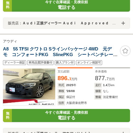
今すぐ在庫確認・見積依頼
無
電話する
料
販売店：
Ａｕｄｉ正規ディーラー Ａｕｄｉ Ａｐｐｒｏｖｅｄ Ａｕｔｏｍｏｂｉｌｅ練馬
アウディ
A8 55 TFSI クワトロ Sラインパッケージ 4WD 元デ
モ コンフォートPKG SlinePKG シートベンチレーシ
ョン パノラマサンルーフ ヘッドライニングブラック
ディーラー保証
車両品質評価書付
購入プラン付
オンライン相談可
ダイナミカ ブラックスタイリングPKG OP21AW ア
シスタンスPKG エアクオリティPKG 100V電源 ACC
支払総額
本体価格
896.
877.
3
7
万円
万円
年式
2025
年
走行
1.4
万km
車検
'28/08
修復
なし
保証
保証付
整備
法定整備付
住所
大阪府泉佐野市
今すぐ在庫確認・見積依頼
無
電話する
料