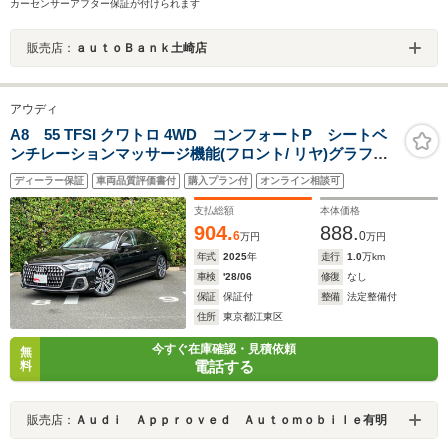
カーセンサーアフター保証が付けられます
販売店：
ａｕｔｏＢａｎｋ土崎店
アウディ
A8 55 TFSI クワトロ 4WD コンフォートP シートベ
ンチレーションマッサージ機能(フロント/ リヤ)グラファ
イトグレーパートリーポリッシュト アシスタンスP コ
ディーラー保証
車両品質評価書付
購入プラン付
オンライン相談可
ンフォートセンターアームレスト リヤシートUSBチャ
ージング 認定中古車
支払総額
本体価格
904.
888.
6
0
万円
万円
年式
2025
年
走行
1.0
万km
車検
'28/06
修復
なし
保証
保証付
整備
法定整備付
住所
東京都江東区
今すぐ在庫確認・見積依頼
無
電話する
料
販売店：
Ａｕｄｉ Ａｐｐｒｏｖｅｄ Ａｕｔｏｍｏｂｉｌｅ有明