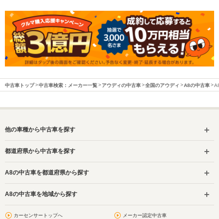
中古車トップ
中古車検索：メーカー一覧
アウディの中古車
全国のアウディ
A8の中古車
A
他の車種から中古車を探す
都道府県から中古車を探す
A8の中古車を都道府県から探す
A8の中古車を地域から探す
カーセンサートップへ
メーカー認定中古車