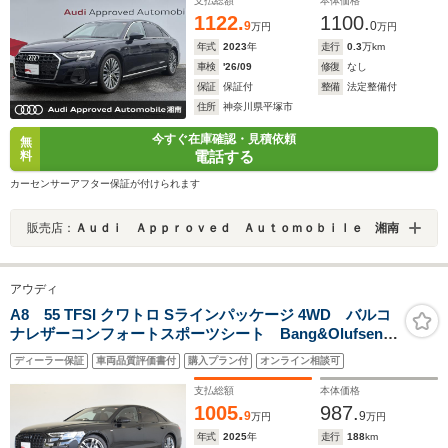
OP20インチAW 1オーナー
支払総額
本体価格
1122.
1100.
9
0
万円
万円
年式
2023
年
走行
0.3
万km
車検
'26/09
修復
なし
保証
保証付
整備
法定整備付
住所
神奈川県平塚市
今すぐ在庫確認・見積依頼
無
電話する
料
カーセンサーアフター保証が付けられます
販売店：
Ａｕｄｉ Ａｐｐｒｏｖｅｄ Ａｕｔｏｍｏｂｉｌｅ 湘南
アウディ
A8 55 TFSI クワトロ Sラインパッケージ 4WD バルコ
ナレザーコンフォートスポーツシート Bang&Olufsen
デジタルマトリクスLED コンフォートパッケージ
ディーラー保証
車両品質評価書付
購入プラン付
オンライン相談可
Slineパッケージ アシスタンスパッケージ ブラックス
タイリング 認定中古車
支払総額
本体価格
1005.
987.
9
9
万円
万円
年式
2025
年
走行
188
km