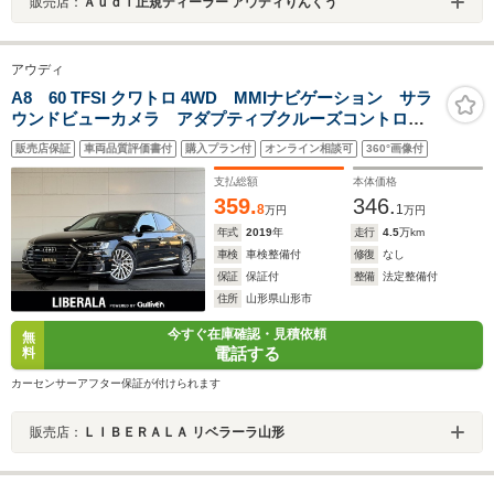
販売店：
Ａｕｄｉ正規ディーラー アウディりんくう
アウディ
A8 60 TFSI クワトロ 4WD MMIナビゲーション サラ
ウンドビューカメラ アダプティブクルーズコントロー
ル アウディアクティブレーンアシスト アウディプレ
販売店保証
車両品質評価書付
購入プラン付
オンライン相談可
360°画像付
センスシティ アウディサイドアシスト ベンチレーシ
ョンマッサージ機能
支払総額
本体価格
359.
346.
8
1
万円
万円
年式
2019
年
走行
4.5
万km
車検
車検整備付
修復
なし
保証
保証付
整備
法定整備付
住所
山形県山形市
今すぐ在庫確認・見積依頼
無
電話する
料
カーセンサーアフター保証が付けられます
販売店：
ＬＩＢＥＲＡＬＡ リベラーラ山形