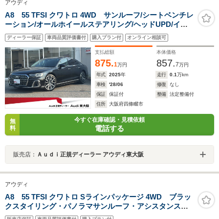
アウディ
A8 55 TFSI クワトロ 4WD サンルーフ/シートベンチレ
ーション/オールホイールステアリング/ヘッドUPD/イー
ジークローザードア/リヤシェード/バング&オルフセン/コ
ディーラー保証
車両品質評価書付
購入プラン付
オンライン相談可
ンフォートPKG/21AW/マトリクスLED/360度カメラ/認定
中古車
支払総額
本体価格
875.
857.
1
7
万円
万円
年式
2025
年
走行
0.1
万km
車検
'28/06
修復
なし
保証
保証付
整備
法定整備付
住所
大阪府四條畷市
今すぐ在庫確認・見積依頼
無
電話する
料
販売店：
Ａｕｄｉ正規ディーラー アウディ東大阪
アウディ
A8 55 TFSI クワトロ Sラインパッケージ 4WD ブラッ
クスタイリング・パノラマサンルーフ・アシスタンス
PKG・OP21インチアルミ・Bang&Olufsen3Dサウンド・