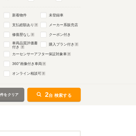
新着物件
未登録車
支払総額あり
メーカー系販売店
修復歴なし
クーポン付き
車両品質評価書
購入プラン付き
付き
カーセンサーアフター保証対象車
360
°画像付き車両
オンライン相談可
2
条件をクリア
台 検索する