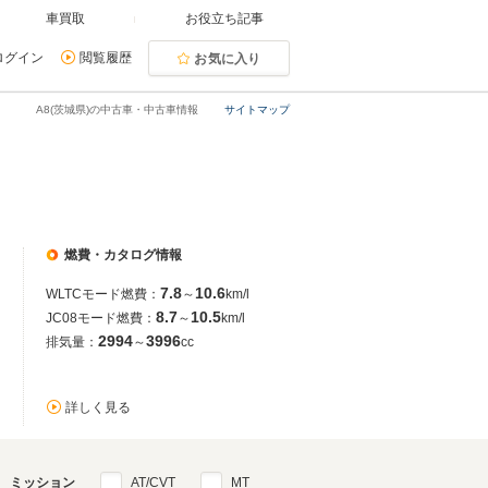
車買取
お役立ち記事
ログイン
閲覧履歴
お気に入り
A8(茨城県)の中古車・中古車情報
サイトマップ
燃費・カタログ情報
7.8
10.6
WLTCモード燃費：
～
km/l
8.7
10.5
JC08モード燃費：
～
km/l
2994
3996
排気量：
～
cc
詳しく見る
ミッション
AT/CVT
MT