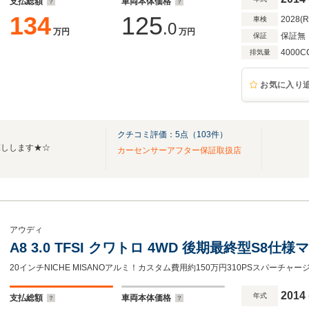
支払総額
車両本体価格
134
125
2028(
車検
.0
万円
万円
保証無
保証
4000C
排気量
お気に入り
クチコミ評価：
5
点（
103
件）
探しします★☆
カーセンサーアフター保証取扱店
アウディ
A8 3.0 TFSI クワトロ 4WD 後期最終型S
2014
年式
支払総額
車両本体価格