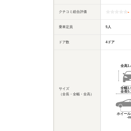
-
クチコミ総合評価
乗車定員
5人
ドア数
4ドア
全高
1
全幅
1
サイズ
全長
5
（全長・全幅・全高）
ホイール
-