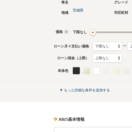
車名
グレード
茨城県
地域
市区町村
現行
3代目
2018年10月～生産中
2010年1
生産モデ
価格
下限なし
A8のカタログを見る
〜
ローン月々支払い価格
ローン頭金（上限）
本体色
▼ もっと詳細な条件を追加する
A8
の基本情報