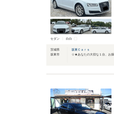
セダン
白白
茨城県
坂東Ｃａｒｓ
坂東市
☆★あなたの大切な１台、お