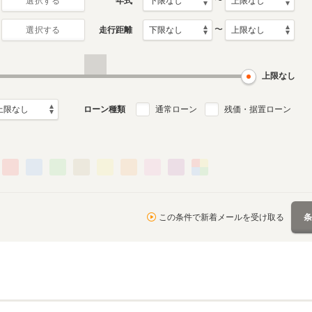
〜
年式
選択する
〜
走行距離
選択する
2代目
初代
2月～2018年9月
2004年2月～2010年11月
1995年5月～2004年1月
ル
生産モデル
生産モデル
上限なし
ローン種類
通常ローン
残価・据置ローン
この条件で新着メールを受け取る