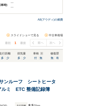
---
新車時)
---
A8(アウディ)の燃費
スライドショーで見る
中古車相場
1
前へ
次へ
最初
最後
走行距離
排気量
車検
修復歴
多
少
多
少
付
無
無
有
コン サンルーフ シートヒータ
ー クーラー 電動トランク ドラレコ 純正アルミ ETC 整備記録簿
8.5
(H26)
万km
走行距離