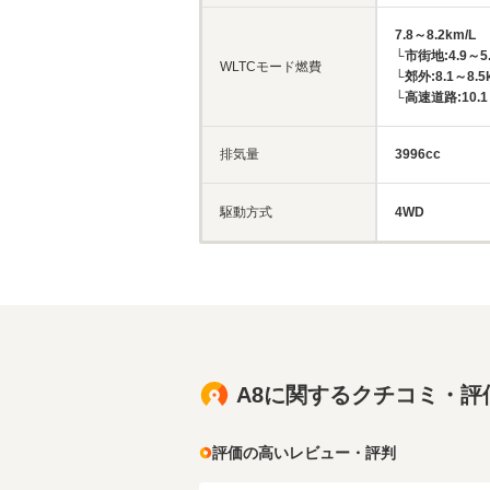
7.8～8.2km/L
└市街地:4.9～5.
WLTCモード燃費
└郊外:8.1～8.5
└高速道路:10.1～
排気量
3996cc
駆動方式
4WD
A8に関するクチコミ・評
評価の高いレビュー・評判