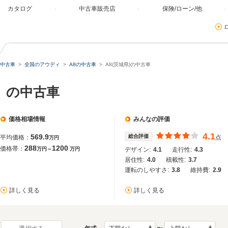
カタログ
中古車販売店
保険/ローン/他
中古車
全国のアウディ
A8の中古車
A8(茨城県)の中古車
）の中古車
価格相場情報
みんなの評価
4.1
569.9
総合評価
平均価格：
点
万円
288
1200
価格帯：
万円～
万円
デザイン:
4.1
走行性:
4.3
居住性:
4.0
積載性:
3.7
運転のしやすさ:
3.8
維持費:
2.9
詳しく見る
詳しく見る