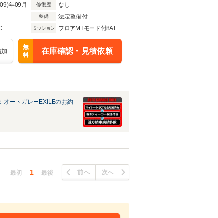
R09)年09月
なし
修復歴
法定整備付
整備
C
フロアMTモード付8AT
ミッション
無
在庫確認・見積依頼
追加
料
：オートガレーEXILEのお約
1
前へ
次へ
最初
最後