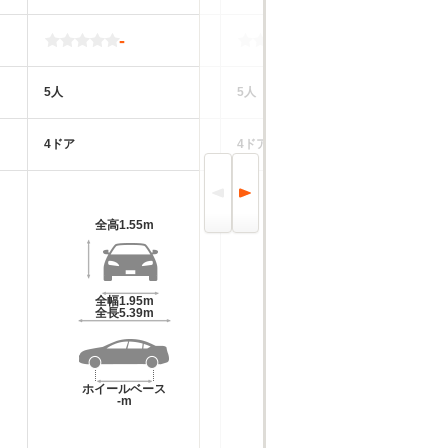
-
-
5人
5人
5
4ドア
4ドア
5
全高
1.55m
全高
1.42m
全幅
1.95m
全幅
1.89m
全長
5.39m
全長
4.96m
ホイールベース
ホイールベース
-m
-m