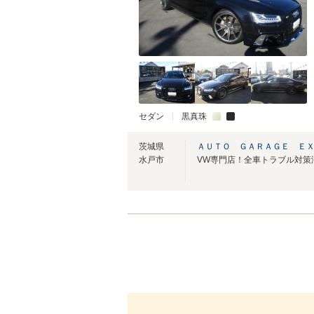
セダン
黒真珠
茨城県
ＡＵＴＯ ＧＡＲＡＧＥ Ｅ
水戸市