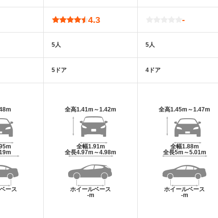
4.3
-
5人
5人
5ドア
4ドア
.48m
全高
1.41m～1.42m
全高
1.45m～1.47m
.95m
全幅
1.91m
全幅
1.88m
.19m
全長
4.97m～4.98m
全長
5m～5.01m
ベース
ホイールベース
ホイールベース
m
-m
-m