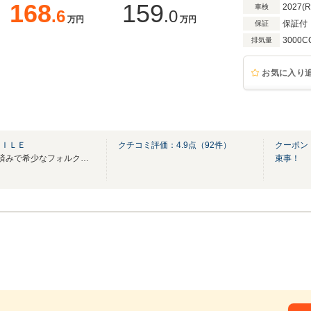
168
159
2027(
車検
.6
.0
万円
万円
保証付
保証
3000C
排気量
お気に入り
ＸＩＬＥ
クチコミ評価：
4.9
点（
92
件）
クーポン
VW専門店！全車トラブル対策済みで希少なフォルクスワーゲンと国産希少ミニバン専門店
束事！