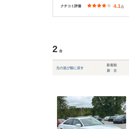
4.1
クチコミ評価
点
2
台
新着順
元の並び順に戻す
新
古