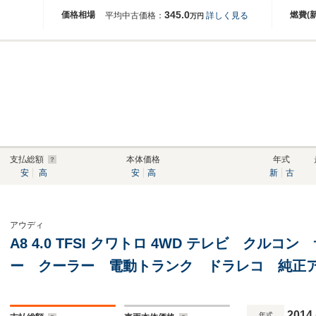
345.0
価格相場
燃費(
平均中古価格：
詳しく見る
万円
支払総額
本体価格
年式
安
高
安
高
新
古
アウディ
A8 4.0 TFSI クワトロ 4WD テレビ クル
2014
年式