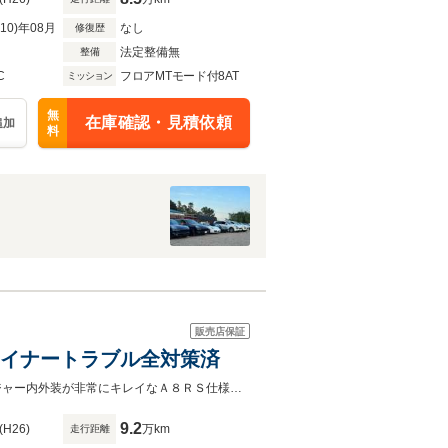
R10)年08月
なし
修復歴
法定整備無
整備
C
フロアMTモード付8AT
ミッション
無
在庫確認・見積依頼
追加
料
販売店保証
8仕様マイナートラブル全対策済
20インチNICHE MISANOアルミ！カスタム費用約150万円310PSスパーチャージャー内外装が非常にキレイなＡ８ＲＳ仕様車です！全国格安納車ＯＫ！お近くのAudiディーラーにて保証付販売！
9.2
(H26)
万km
走行距離