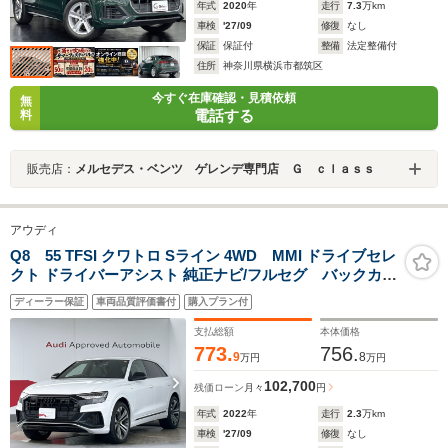
年式
2020
年
走行
7.3
万km
車検
'27/09
修復
なし
保証
保証付
整備
法定整備付
住所
神奈川県横浜市都筑区
今すぐ在庫確認・見積依頼
無
電話する
料
販売店：
メルセデス・ベンツ ゲレンデ専門店 Ｇ ｃｌａｓｓ
アウディ
Q8 55 TFSI クワトロ Sライン 4WD MMI ドライブセレ
クト ドライバーアシスト 純正ナビ/フルセグ バックカメ
ラ サラウンドビュー 純正アルミ ETC スマートキ
ディーラー保証
車両品質評価書付
購入プラン付
ー
支払総額
本体価格
773.
756.
9
8
万円
万円
102,700
残価ローン
月々
円
年式
2022
年
走行
2.3
万km
車検
'27/09
修復
なし