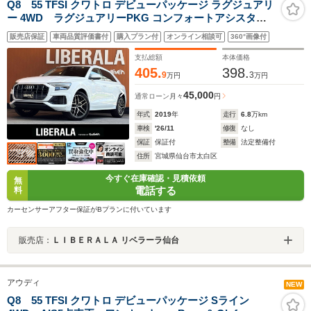
Q8 55 TFSI クワトロ デビューパッケージ ラグジュアリ
ー 4WD ラグジュアリーPKG コンフォートアシスタン
スPKG パノラマサンルーフ Bang&Olufsen バーチャルコ
販売店保証
車両品質評価書付
購入プラン付
オンライン相談可
360°画像付
ックピット MMIナビ全方位カメラ 黒革 エアシート シー
トヒーター コンフォートシート パワーシート 4ゾーンエ
支払総額
本体価格
アコン
405.
398.
9
3
万円
万円
45,000
通常ローン
月々
円
年式
2019
年
走行
6.8
万km
車検
'26/11
修復
なし
保証
保証付
整備
法定整備付
住所
宮城県仙台市太白区
今すぐ在庫確認・見積依頼
無
電話する
料
カーセンサーアフター保証がBプランに付いています
販売店：
ＬＩＢＥＲＡＬＡ リベラーラ仙台
アウディ
NEW
Q8 55 TFSI クワトロ デビューパッケージ Sライン