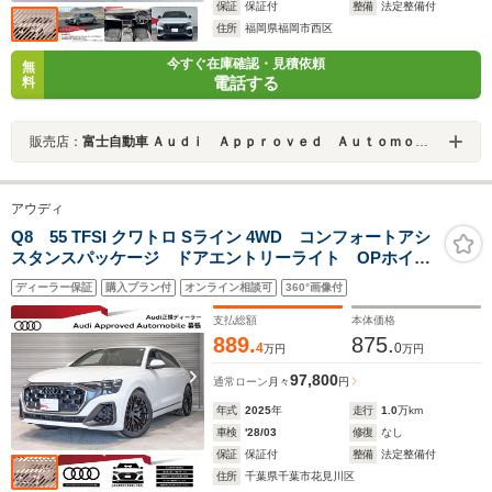
保証
保証付
整備
法定整備付
住所
福岡県福岡市西区
今すぐ在庫確認・見積依頼
無
電話する
料
販売店：
富士自動車 Ａｕｄｉ Ａｐｐｒｏｖｅｄ Ａｕｔｏｍｏｂｉｌｅ福岡マリーナ
アウディ
Q8 55 TFSI クワトロ Sライン 4WD コンフォートアシ
スタンスパッケージ ドアエントリーライト OPホイー
ル
ディーラー保証
購入プラン付
オンライン相談可
360°画像付
支払総額
本体価格
889.
875.
4
0
万円
万円
97,800
通常ローン
月々
円
年式
2025
年
走行
1.0
万km
車検
'28/03
修復
なし
保証
保証付
整備
法定整備付
住所
千葉県千葉市花見川区