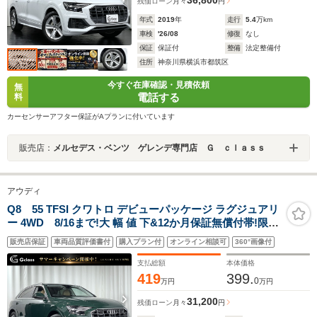
残価ローン
月々
円
年式
2019
年
走行
5.4
万km
車検
'26/08
修復
なし
保証
保証付
整備
法定整備付
住所
神奈川県横浜市都筑区
今すぐ在庫確認・見積依頼
無
電話する
料
カーセンサーアフター保証がAプランに付いています
販売店：
メルセデス・ベンツ ゲレンデ専門店 Ｇ ｃｌａｓｓ
アウディ
Q8 55 TFSI クワトロ デビューパッケージ ラグジュアリ
ー 4WD 8/16まで!大 幅 値 下&12か月保証無償付帯!限定
モデル コンフォートアシスタンスパッケージ パノラマサ
販売店保証
車両品質評価書付
購入プラン付
オンライン相談可
360°画像付
ンルーフ Bang&Olufsen3Dサウンド アダプティブエアサ
ス パワークローズドア オールホイールステアリング
支払総額
本体価格
419
399.
0
万円
万円
31,200
残価ローン
月々
円