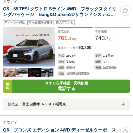
アウディ
Q8 55 TFSI クワトロ Sライン 4WD ブラックスタイリ
ングパッケージ Bang&Olufsen3Dサウンドシステム
パノラマサンルーフ オールホイールステアリング パ
ディーラー保証
車両品質評価書付
購入プラン付
ワークロージングドア アダプティブエアサス 22イン
チアルミホイール
支払総額
本体価格
761.
743.
3
8
万円
万円
93,200
残価ローン
月々
円
年式
2024
年
走行
1.1
万km
車検
'27/03
修復
なし
保証
保証付
整備
法定整備付
住所
福岡県福岡市東区
今すぐ在庫確認・見積依頼
無
電話する
料
販売店：
富士自動車 Ａｕｄｉ福岡東
アウディ
Q8 ブロンズ エディション 4WD ディーゼルターボ ス