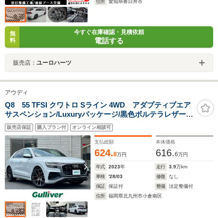
住所
愛知県春日井市
今すぐ在庫確認・見積依頼
無
電話する
料
販売店：
ユーロハーツ
アウディ
Q8 55 TFSI クワトロ Sライン 4WD アダプティブエア
サスペンション/Luxuryパッケージ/黒色ボルテラレザーシ
ート/パノラマサンルーフ/前席マッサージ機
販売店保証
購入プラン付
オンライン相談可
能/BANG&OLUFSENサウンド/純正赤色キャリパー/サラ
ウンドビューカメラ
支払総額
本体価格
624.
616.
8
6
万円
万円
年式
2023
年
走行
3.9
万km
車検
'28/03
修復
なし
保証
保証付
整備
法定整備付
住所
福岡県北九州市小倉南区