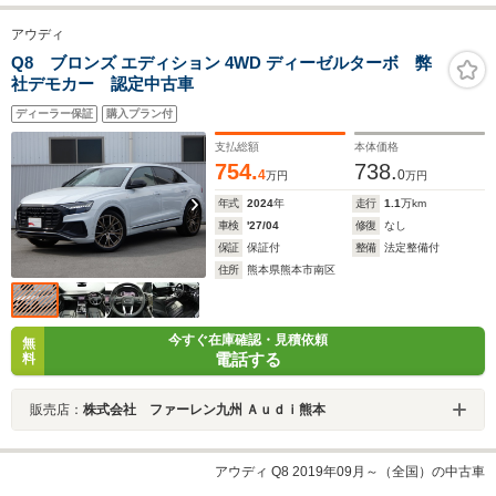
アウディ
Q8 ブロンズ エディション 4WD ディーゼルターボ 弊
社デモカー 認定中古車
ディーラー保証
購入プラン付
支払総額
本体価格
754.
738.
4
0
万円
万円
年式
2024
年
走行
1.1
万km
車検
'27/04
修復
なし
保証
保証付
整備
法定整備付
住所
熊本県熊本市南区
今すぐ在庫確認・見積依頼
無
電話する
料
販売店：
株式会社 ファーレン九州 Ａｕｄｉ熊本
アウディ Q8 2019年09月～（全国）の中古車