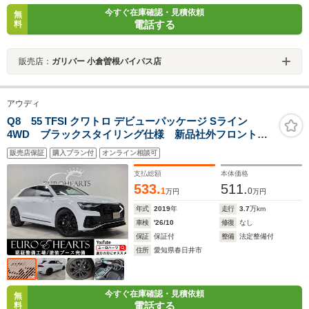
今すぐ在庫確認・見積依頼
無
電話する
料
販売店：
ガリバー 小倉曽根バイパス店
アウディ
Q8 55 TFSI クワトロ デビューパッケージ Sライン
4WD ブラックスタイリング仕様 新品社外フロントス
ポイラー 新品社外リアディフューザー ブラックペイ
販売店保証
購入プラン付
オンライン相談可
ント純正22インチAW ブラックエンブレム 地デジ
TV 黒ハーフレザー 360度カメラ リアエアコン
支払総額
本体価格
533.
511.
1
0
万円
万円
年式
2019
年
走行
3.7
万km
車検
'26/10
修復
なし
保証
保証付
整備
法定整備付
住所
愛知県春日井市
今すぐ在庫確認・見積依頼
無
電話する
料