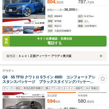
804.
787.
3
7
万円
万円
36,000
残価ローン
月々
円
年式
2024
年
走行
0.1
万km
車検
'27/10
修復
なし
保証
保証付
整備
法定整備付
住所
大阪府四條畷市
今すぐ在庫確認・見積依頼
無
電話する
料
販売店：
Ａｕｄｉ正規ディーラー アウディ東大阪
アウディ
Q8 55 TFSI クワトロ Sライン 4WD コンフォートアシ
スタンスパッケージ ブラックスタイリングパッケー
ジ レッドブレーキキャリパー OP22インチアルミホイ
ディーラー保証
車両品質評価書付
購入プラン付
オンライン相談可
360°画像付
ール
支払総額
本体価格
594
580.
0
万円
万円
51,400