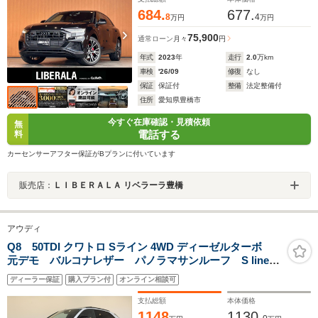
684.
677.
8
4
万円
万円
75,900
通常ローン
月々
円
年式
2023
年
走行
2.0
万km
車検
'26/09
修復
なし
保証
保証付
整備
法定整備付
住所
愛知県豊橋市
今すぐ在庫確認・見積依頼
無
電話する
料
カーセンサーアフター保証がBプランに付いています
販売店：
ＬＩＢＥＲＡＬＡ リベラーラ豊橋
アウディ
Q8 50TDI クワトロ Sライン 4WD ディーゼルターボ
元デモ バルコナレザー パノラマサンルーフ S lineパ
ッケージ コンフォートアシスタンスパッケージ ルー
ディーラー保証
購入プラン付
オンライン相談可
フレール ダークAudi rings & ブラックスタイリングパ
ッケージ 認定中古車
支払総額
本体価格
1148
1130.