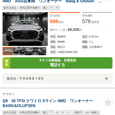
4WD AIS5点車両 ワンオーナー Bang & Olufsen オ
ートクロージングドア 4WSオールホイールステアリン
販売店保証
車両品質評価書付
購入プラン付
グ4輪操舵 コンフォートアシスタンスパッケージ Sline
パッケージ ACC 全方位 Appleカープレイ スペア
支払総額
本体価格
キー有
598
579.
0
万円
万円
60,200
通常ローン
月々
円
年式
2019
年
走行
0.3
万km
車検
'26/09
修復
なし
保証
保証付
整備
法定整備付
住所
京都府京都市北区
今すぐ在庫確認・見積依頼
無
電話する
料
販売店：
ＦＯＵＲＳＩＤＥ
アウディ
Q8 55 TFSI クワトロ Sライン 4WD ワンオーナー
BANG&OLUFSEN
販売店保証
車両品質評価書付
購入プラン付
オンライン相談可
360°画像付