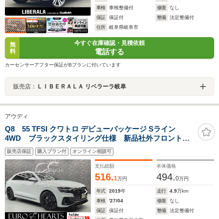
車検
車検整備付
修復
なし
保証
保証付
整備
法定整備付
住所
岐阜県岐阜市
今すぐ在庫確認・見積依頼
無
電話する
料
カーセンサーアフター保証がBプランに付いています
販売店：
ＬＩＢＥＲＡＬＡ リベラーラ岐阜
アウディ
Q8 55 TFSI クワトロ デビューパッケージ Sライン
4WD ブラックスタイリング仕様 新品社外フロントス
ポイラー 新品社外リアディフューザー ブラックペイ
販売店保証
購入プラン付
オンライン相談可
ント純正22インチAW ブラックエンブレム 地デジ
TV 黒ハーフレザー 360度カメラ リアエアコン
支払総額
本体価格
516.
494.
1
0
万円
万円
年式
2019
年
走行
4.9
万km
車検
'27/04
修復
なし
保証
保証付
整備
法定整備付