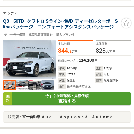
アウディ
Q8 50TDI クワトロ Sライン 4WD ディーゼルターボ S
lineパッケージ コンフォートアシスタンスパッケージ
ブラックスタイリングパッケージ
ディーラー保証
車両品質評価書付
購入プラン付
支払総額
本体価格
844.
828.
2
8
万円
万円
114,100
残価ローン
月々
円
年式
2024
年
走行
1.5
万km
車検
'27/12
修復
なし
保証
保証付
整備
法定整備付
住所
福岡県福岡市西区
今すぐ在庫確認・見積依頼
無
電話する
料
販売店：
富士自動車 Ａｕｄｉ Ａｐｐｒｏｖｅｄ Ａｕｔｏｍｏｂｉｌｅ福岡マリーナ