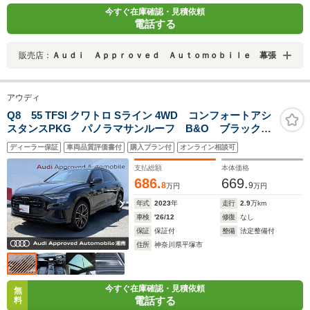
今すぐ在庫確認・見積依頼
電話する
販売店：
Ａｕｄｉ Ａｐｐｒｏｖｅｄ Ａｕｔｏｍｏｂｉｌｅ 幕張
アウディ
Q8 55 TFSI クワトロ Sライン 4WD コンフォートアシ
スタンスPKG パノラマサンルーフ B&O ブラックス
タイリング シートベンチ OP22インチAW レッドキ
ディーラー保証
車両品質評価書付
購入プラン付
オンライン相談可
ャリパー 黒革 HDマトリクスLED ブラックフレーム
マスク 1オーナー
支払総額
本体価格
686.
669.
8
9
万円
万円
年式
2023
年
走行
2.9
万km
車検
'26/12
修復
なし
保証
保証付
整備
法定整備付
住所
神奈川県平塚市
今すぐ在庫確認・見積依頼
無
電話する
料