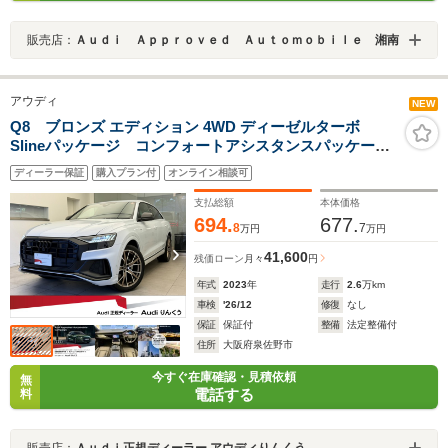
販売店：
Ａｕｄｉ Ａｐｐｒｏｖｅｄ Ａｕｔｏｍｏｂｉｌｅ 湘南
アウディ
NEW
Q8 ブロンズ エディション 4WD ディーゼルターボ
Slineパッケージ コンフォートアシスタンスパッケー
ジ バング&オルフセン バルコナレザー HDマトリク
ディーラー保証
購入プラン付
オンライン相談可
スLEDヘッドライト サラウンドビューカメラ アダプ
ティブクルーズコントロール フルセグTV 認定中古車
支払総額
本体価格
694.
677.
8
7
万円
万円
41,600
残価ローン
月々
円
年式
2023
年
走行
2.6
万km
車検
'26/12
修復
なし
保証
保証付
整備
法定整備付
住所
大阪府泉佐野市
今すぐ在庫確認・見積依頼
無
電話する
料