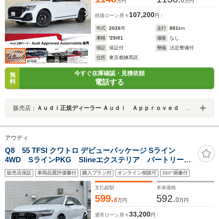
0
万円
万円
107,200
残価ローン
月々
円
年式
2026
年
走行
881
km
車検
'29/01
修復
なし
保証
保証付
整備
法定整備付
住所
東京都練馬区
今すぐ在庫確認・見積依頼
無
電話する
料
販売店：
Ａｕｄｉ正規ディーラー Ａｕｄｉ Ａｐｐｒｏｖｅｄ Ａｕｔｏｍｏｂｉｌｅ練馬
アウディ
Q8 55 TFSI クワトロ デビューパッケージ Sライン
4WD SラインPKG Slineエクステリア パートリーポ
リッシュト アダブティブサスペンションスポーツ 4ゾ
販売店保証
車両品質評価書付
購入プラン付
オンライン相談可
360°画像付
ーンデラックスオートマチックエアコンディショナー
Bang&olufsen 3D サウンドシステムパノラマサンルーフ
支払総額
本体価格
599.
592.
8
0
万円
万円
33,200
通常ローン
月々
円