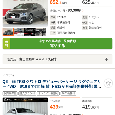
652.
625.
8
8
万円
万円
83,300
残価ローン
月々
円
年式
2022
年
走行
1.2
万km
車検
車検整備付
修復
なし
保証
保証付
整備
法定整備付
住所
福岡県久留米市
今すぐ在庫確認・見積依頼
無
電話する
料
販売店：
富士自動車 Ａｕｄｉ久留米
アウディ
Q8 55 TFSI クワトロ デビューパッケージ ラグジュアリ
ー 4WD 8/16まで!大 幅 値 下&12か月保証無償付帯!限定
モデル コンフォートアシスタンスPKG パノラマサンルー
販売店保証
購入プラン付
オンライン相談可
360°画像付
フ Bang&Olufsen 3Dサウンドシステム アダプティブエ
アサス パワークローズドア オールホイールステアリング
支払総額
本体価格
439
419.
0
万円
万円
36,800