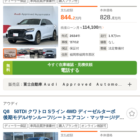
ディーラー保証
車両品質評価書付
購入プラン付
支払総額
本体価格
844.
828.
2
8
万円
万円
114,100
残価ローン
月々
円
年式
2024
年
走行
1.5
万km
車検
'27/12
修復
なし
保証
保証付
整備
法定整備付
住所
福岡県福岡市西区
今すぐ在庫確認・見積依頼
無
電話する
料
販売店：
富士自動車 Ａｕｄｉ Ａｐｐｒｏｖｅｄ Ａｕｔｏｍｏｂｉｌｅ福岡マリーナ
アウディ
Q8 50TDI クワトロ Sライン 4WD ディーゼルターボ
後期モデル/サンルーフ/シートエアコン・マッサージ/デジ
タルOLEDライト/エアサス/コンフォートアシスタンス/リ
ディーラー保証
車両品質評価書付
購入プラン付
オンライン相談可
ヤシェード/リヤシートヒーター/電動コラム/360度カメ
ラ/ACC/レーンアシスト/バング&オルフセン
支払総額
本体価格