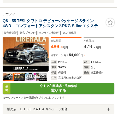
アウディ
Q8 55 TFSI クワトロ デビューパッケージ Sライン
4WD コンフォートアシスタンスPKG S-lineエクステリ
ア Bang&Olufsen バーチャルコックピット MMIナビ TV
販売店保証
購入プラン付
オンライン相談可
360°画像付
全方位カメラ HDマトリクスLEDヘッドライト 黒半革 シ
ートヒーター パワーシート 22インチAW エアサス ドラレ
支払総額
本体価格
コ
486.
479.
8
2
万円
万円
54,000
通常ローン
月々
円
年式
2019
年
走行
4.3
万km
車検
'26/09
修復
なし
保証
保証付
整備
法定整備付
住所
宮城県仙台市太白区
今すぐ在庫確認・見積依頼
無
電話する
料
カーセンサーアフター保証がBプランに付いています
販売店：
ＬＩＢＥＲＡＬＡ リベラーラ仙台