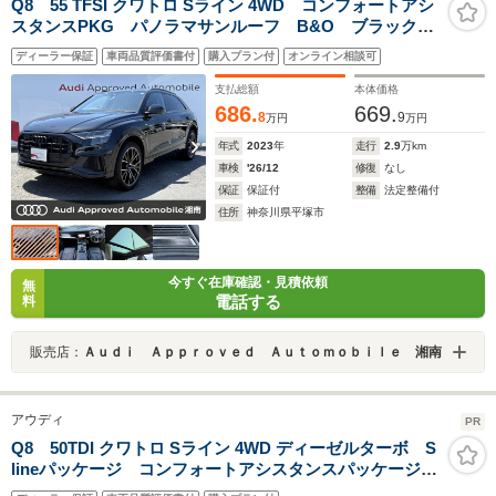
Q8 55 TFSI クワトロ Sライン 4WD コンフォートアシ
スタンスPKG パノラマサンルーフ B&O ブラックス
タイリング シートベンチ OP22インチAW レッドキ
ディーラー保証
車両品質評価書付
購入プラン付
オンライン相談可
ャリパー 黒革 HDマトリクスLED ブラックフレーム
マスク 1オーナー
支払総額
本体価格
686.
669.
8
9
万円
万円
年式
2023
年
走行
2.9
万km
車検
'26/12
修復
なし
保証
保証付
整備
法定整備付
住所
神奈川県平塚市
今すぐ在庫確認・見積依頼
無
電話する
料
販売店：
Ａｕｄｉ Ａｐｐｒｏｖｅｄ Ａｕｔｏｍｏｂｉｌｅ 湘南
アウディ
PR
Q8 50TDI クワトロ Sライン 4WD ディーゼルターボ S
lineパッケージ コンフォートアシスタンスパッケージ
ブラックスタイリングパッケージ