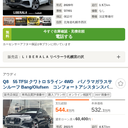
年式
2020
年
走行
1.5
万km
車検
'27/01
修復
なし
保証
保証付
整備
法定整備付
住所
北海道札幌市西区
今すぐ在庫確認・見積依頼
無
電話する
料
カーセンサーアフター保証がBプランに付いています
販売店：
ＬＩＢＥＲＡＬＡ リベラーラ札幌宮の沢
アウディ
Q8 55 TFSI クワトロ Sライン 4WD パノラマガラスサ
ンルーフ Bang/Olufsen コンフォートアシスタンスパッ
ケージ アクティブクルーズコントロール レーンキー
販売店保証
車両品質評価書付
購入プラン付
オンライン相談可
360°画像付
ピングアシスト 360度ビューカメラ AppleCarPlay
アンビエントライト
支払総額
本体価格
544.
532.
8
3
万円
万円
60,400
通常ローン
月々
円
年式
2021
年
走行
4.5
万km