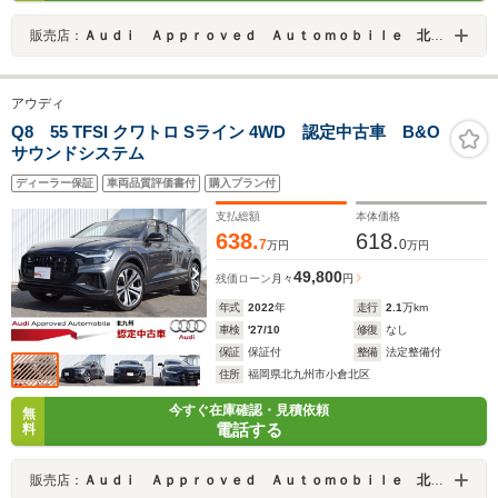
販売店：
Ａｕｄｉ Ａｐｐｒｏｖｅｄ Ａｕｔｏｍｏｂｉｌｅ 北九州
アウディ
Q8 55 TFSI クワトロ Sライン 4WD 認定中古車 B&O
サウンドシステム
ディーラー保証
車両品質評価書付
購入プラン付
支払総額
本体価格
638.
618.
7
0
万円
万円
49,800
残価ローン
月々
円
年式
2022
年
走行
2.1
万km
車検
'27/10
修復
なし
保証
保証付
整備
法定整備付
住所
福岡県北九州市小倉北区
今すぐ在庫確認・見積依頼
無
電話する
料
販売店：
Ａｕｄｉ Ａｐｐｒｏｖｅｄ Ａｕｔｏｍｏｂｉｌｅ 北九州