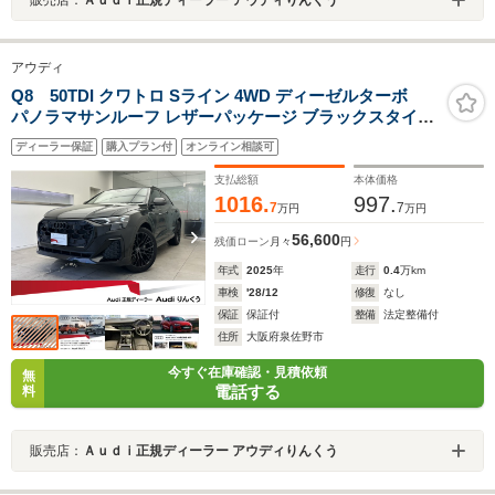
販売店：
Ａｕｄｉ正規ディーラー アウディりんくう
アウディ
Q8 50TDI クワトロ Sライン 4WD ディーゼルターボ
パノラマサンルーフ レザーパッケージ ブラックスタイリ
ングパッケージ Slineパッケージ コンフォートアシスタン
ディーラー保証
購入プラン付
オンライン相談可
スパッケージ HDマトリクスLEDヘッドライト 認定中古
車
支払総額
本体価格
1016.
997.
7
7
万円
万円
56,600
残価ローン
月々
円
年式
2025
年
走行
0.4
万km
車検
'28/12
修復
なし
保証
保証付
整備
法定整備付
住所
大阪府泉佐野市
今すぐ在庫確認・見積依頼
無
電話する
料
販売店：
Ａｕｄｉ正規ディーラー アウディりんくう