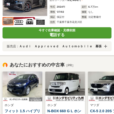
通常ローン
月々
円
年式
2024
年
走行
6.7
万km
車検
'27/02
修復
なし
保証
保証付
整備
法定整備付
住所
千葉県千葉市花見川区
今すぐ在庫確認・見積依頼
電話する
販売店：
Ａｕｄｉ Ａｐｐｒｏｖｅｄ Ａｕｔｏｍｏｂｉｌｅ 幕張
あなたにおすすめの中古車
［PR］
ホンダ
ホンダ
マツダ
フィット 1.5 ハイブリ
N-BOX 660 G L ホン
CX-5 2.0 20