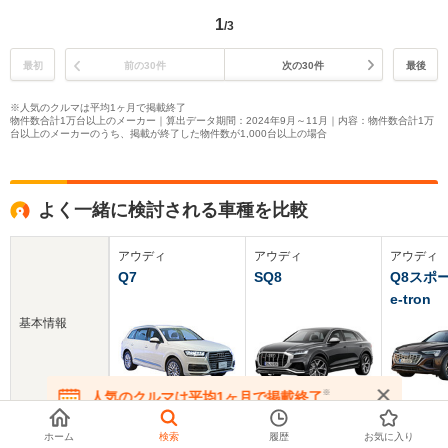
1
/3
最初
前の30件
次の30件
最後
※人気のクルマは平均1ヶ月で掲載終了
物件数合計1万台以上のメーカー｜算出データ期間：2024年9月～11月｜内容：物件数合計1万
台以上のメーカーのうち、掲載が終了した物件数が1,000台以上の場合
よく一緒に検討される車種を比較
アウディ
アウディ
アウディ
Q7
SQ8
Q8スポ
e-tron
基本情報
※
人気のクルマは平均1ヶ月で掲載終了
在庫が無くなる前にお問い合わせください
新車価格
804～1156万円
1460～1626万円
1317～1
ホーム
検索
履歴
お気に入り