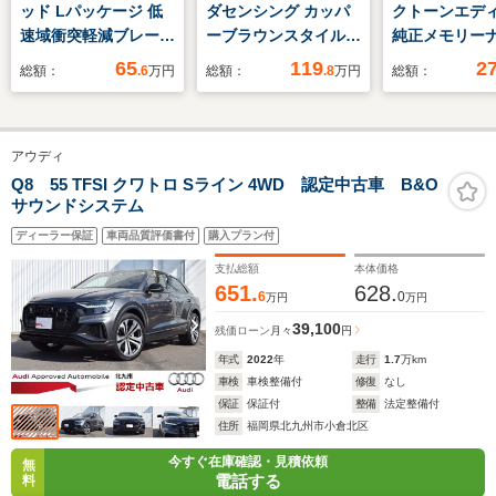
ッド Lパッケージ 低
ダセンシング カッパ
クトーンエデ
速域衝突軽減ブレーキ
ーブラウンスタイル
純正メモリー
Mナビ Rカメラ ETC
純正メモリーナビ 衝
周囲カメラ E
65
119
2
総額：
.6
万円
総額：
.8
万円
総額：
スマートキー
突低減ブレーキ リア
カメラ ドラレコ 両
側電動スライドドア
アウディ
LEDヘッド ETC
Q8 55 TFSI クワトロ Sライン 4WD 認定中古車 B&O
サウンドシステム
ディーラー保証
車両品質評価書付
購入プラン付
支払総額
本体価格
651.
628.
6
0
万円
万円
39,100
残価ローン
月々
円
年式
2022
年
走行
1.7
万km
車検
車検整備付
修復
なし
保証
保証付
整備
法定整備付
住所
福岡県北九州市小倉北区
今すぐ在庫確認・見積依頼
無
電話する
料