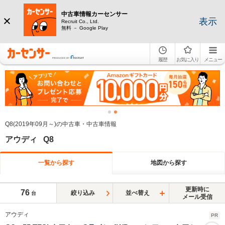
中古車情報カーセンサー
表示
Recruit Co., Ltd.
無料 － Google Play
履歴
お気に入り
メニュー
Q8(2019年09月～)の中古車・中古車情報
アウディ Q8
一覧から探す
地図から探す
更新時に
76
絞り込み
並べ替え
台
メール受信
アウディ
PR