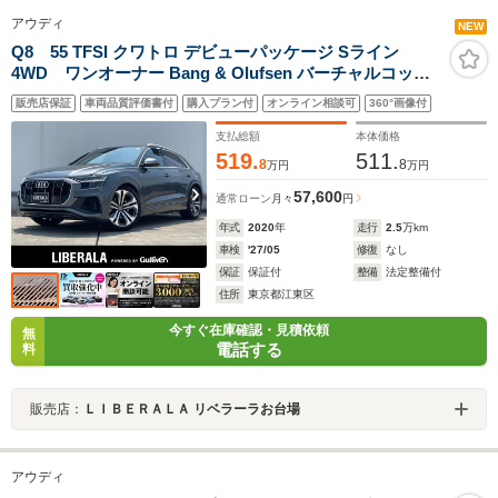
アウディ
NEW
Q8 55 TFSI クワトロ デビューパッケージ Sライン
4WD ワンオーナー Bang & Olufsen バーチャルコック
ピット マトリクスLED 360度カメラ 22インチアルミホイ
販売店保証
車両品質評価書付
購入プラン付
オンライン相談可
360°画像付
ール ハーフレザーシート シートヒーター ACC 電動リア
ゲート BSM ETC 禁煙車 純正ナビ フルセグTV
支払総額
本体価格
519.
511.
8
8
万円
万円
57,600
通常ローン
月々
円
年式
2020
年
走行
2.5
万km
車検
'27/05
修復
なし
保証
保証付
整備
法定整備付
住所
東京都江東区
今すぐ在庫確認・見積依頼
無
電話する
料
販売店：
ＬＩＢＥＲＡＬＡ リベラーラお台場
アウディ