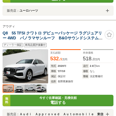
販売店：
ユーロハーツ
アウディ
Q8 55 TFSI クワトロ デビューパッケージ ラグジュアリ
ー 4WD パノラマサンルーフ B&Oサウンドシステム
マトリクスLEDヘッドライト 4ゾーンオートエアコン
ディーラー保証
車両品質評価書付
フルレザーシート シートベンチレーション シートヒ
ーター オートマチックテールゲート アルミホイール
支払総額
本体価格
532.
518.
5
0
万円
万円
年式
2020
年
走行
2.8
万km
車検
'27/10
修復
なし
保証
保証付
整備
法定整備付
住所
長野県東御市
今すぐ在庫確認・見積依頼
無
電話する
料
販売店：
Ａｕｄｉ Ａｐｐｒｏｖｅｄ Ａｕｔｏｍｏｂｉｌｅ 東信