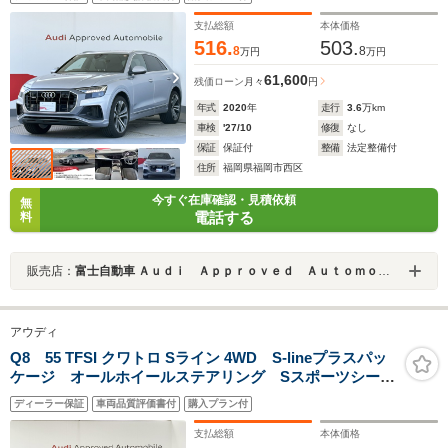
ライト
支払総額
本体価格
516.
503.
8
8
万円
万円
61,600
残価ローン
月々
円
年式
2020
年
走行
3.6
万km
車検
'27/10
修復
なし
保証
保証付
整備
法定整備付
住所
福岡県福岡市西区
今すぐ在庫確認・見積依頼
無
電話する
料
販売店：
富士自動車 Ａｕｄｉ Ａｐｐｒｏｖｅｄ Ａｕｔｏｍｏｂｉｌｅ福岡マリーナ
アウディ
Q8 55 TFSI クワトロ Sライン 4WD S-lineプラスパッ
ケージ オールホイールステアリング Sスポーツシー
ト バルコナレザー フロントシートベンチレーション
ディーラー保証
車両品質評価書付
購入プラン付
(マッサージ付) Bang&Olufsen パワークロージングド
ア HDマトリクスLED
支払総額
本体価格