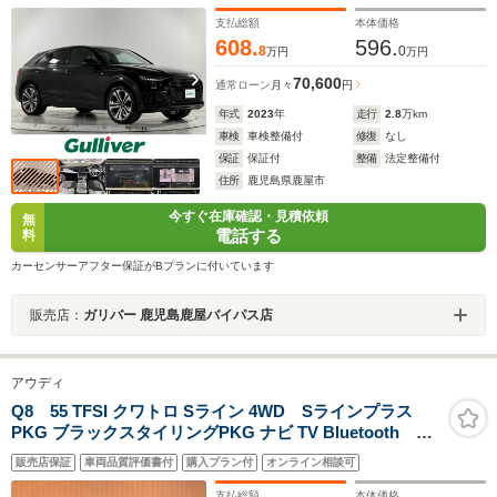
支払総額
本体価格
608.
596.
8
0
万円
万円
70,600
通常ローン
月々
円
年式
2023
年
走行
2.8
万km
車検
車検整備付
修復
なし
保証
保証付
整備
法定整備付
住所
鹿児島県鹿屋市
今すぐ在庫確認・見積依頼
無
電話する
料
カーセンサーアフター保証がBプランに付いています
販売店：
ガリバー 鹿児島鹿屋バイパス店
アウディ
Q8 55 TFSI クワトロ Sライン 4WD Sラインプラス
PKG ブラックスタイリングPKG ナビ TV Bluetooth カ
ープレイ 全方位カメラ 黒革 シートベンチレーション レ
販売店保証
車両品質評価書付
購入プラン付
オンライン相談可
ッドキャリパー パノラマサンルーフ Bang&Olufsenサウ
ンド 純正22インチAW ACC LKA BSM
支払総額
本体価格