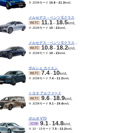
※ JC08モード
10.8
～
21.3
km/L
メルセデス・ベンツ Eクラス
11.1
18.5
WLTC
～
km/L
※ JC08モード
10
～
21
km/L
メルセデス・ベンツ Eクラスワゴン
10.8
18.2
WLTC
～
km/L
※ JC08モード
10
～
21
km/L
ポルシェ カイエン
7.4
10
WLTC
～
km/L
08～2013/09
※ JC08モード
7.4
～
11.2
km/L
10.2
km/L
トヨタ アルファード
9.6
18.9
WLTC
～
km/L
※ JC08モード
9.1
～
19.4
km/L
ボルボ V70
9.1
14.8
JC08
～
km/L
※ 10・15モード
7.5
～
13.2
km/L