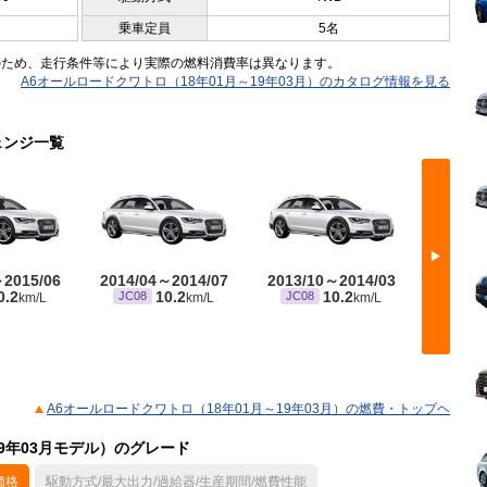
乗車定員
5名
のため、走行条件等により実際の燃料消費率は異なります。
A6オールロードクワトロ（18年01月～19年03月）のカタログ情報を見る
ェンジ一覧
▶
～2015/06
2014/04～2014/07
2013/10～2014/03
2012/
0.2
10.2
10.2
JC08
JC08
JC08
km/L
km/L
km/L
A6オールロードクワトロ（18年01月～19年03月）の燃費・トップヘ
19年03月モデル）のグレード
価格
駆動方式/最大出力/過給器/生産期間/燃費性能