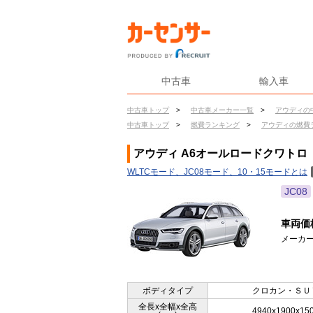
中古車
輸入車
中古車トップ
>
中古車メーカー一覧
>
アウディの
中古車トップ
>
燃費ランキング
>
アウディの燃費
アウディ A6オールロードクワトロ（
WLTCモード、JC08モード、10・15モードとは
JC08
車両価
メーカー
ボディタイプ
クロカン・ＳＵ
全長x全幅x全高
4940x1900x15