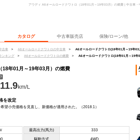
アウディ A6オールロードクワトロ（18年01月～19年03月）の燃費 | 中古
カタログ
中古車販売店
保険/ローン/他
中古車
>
A6オールロードクワトロの中古車
>
A6オールロードクワトロ(18年01月～19年03
ランキング
>
A6オールロードクワトロの燃費
>
A6オールロードクワトロ(18年01月～19年
18年01月～19年03月）の燃費
？
11.9
km/L
格を改定
希望小売価格を見直し、新価格が適用された。（2018.1）
Ｖ
最高出力(馬力)
333
00
駆動方式
4WD