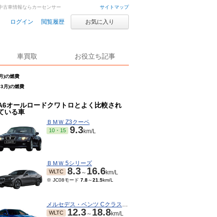
車・中古車情報ならカーセンサー
サイトマップ
ログイン
閲覧履歴
お気に入り
車買取
お役立ち記事
月)の燃費
03月)の燃費
A6オールロードクワトロとよく比較され
ている車
ＢＭＷ Z3クーペ
9.3
10・15
km/L
ＢＭＷ 5シリーズ
8.3
16.6
WLTC
～
km/L
※ JC08モード
7.8
～
21.5
km/L
メルセデス・ベンツ Cクラスワゴン
12.3
18.8
WLTC
～
km/L