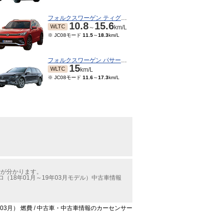
フォルクスワーゲン ティグアン
10.8
15.6
WLTC
～
km/L
※ JC08モード
11.5
～
18.3
km/L
フォルクスワーゲン パサートオールトラック
15
WLTC
km/L
※ JC08モード
11.6
～
17.3
km/L
費が分かります。
18年01月～19年03月モデル）中古車情報
03月） 燃費 / 中古車・中古車情報のカーセンサー