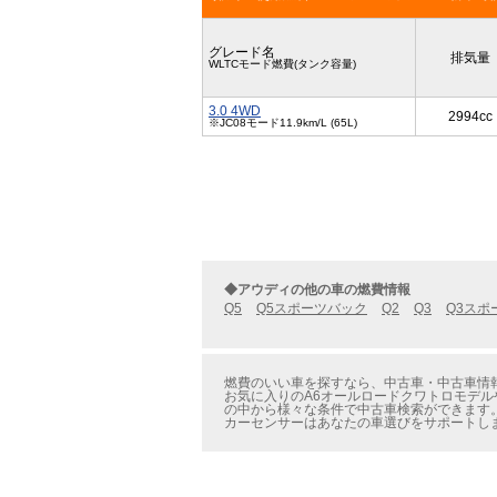
グレード名
排気量
WLTCモード燃費(タンク容量)
3.0 4WD
2994cc
※JC08モード11.9km/L (65L)
◆アウディの他の車の燃費情報
Q5
Q5スポーツバック
Q2
Q3
Q3スポ
燃費のいい車を探すなら、中古車・中古車情報
お気に入りのA6オールロードクワトロモデル
の中から様々な条件で中古車検索ができます
カーセンサーはあなたの車選びをサポートし