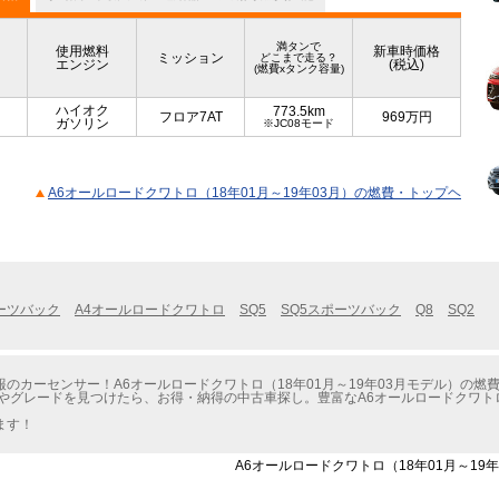
満タンで
使用燃料
新車時価格
ミッション
どこまで走る？
エンジン
(税込)
(燃費xタンク容量)
ハイオク
773.5km
フロア7AT
969
万円
ガソリン
※JC08モード
A6オールロードクワトロ（18年01月～19年03月）の燃費・トップヘ
ーツバック
A4オールロードクワトロ
SQ5
SQ5スポーツバック
Q8
SQ2
のカーセンサー！A6オールロードクワトロ（18年01月～19年03月モデル）の燃
やグレードを見つけたら、お得・納得の中古車探し。豊富なA6オールロードクワトロ（
。
ます！
A6オールロードクワトロ（18年01月～19年