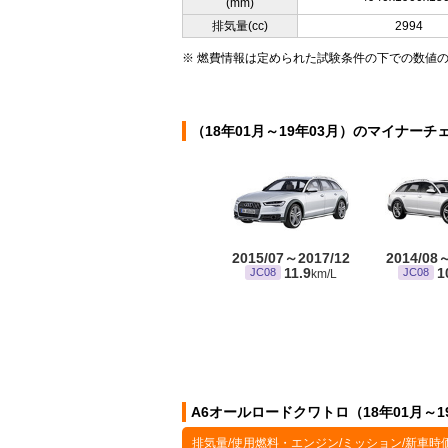
(mm)
排気量(cc)
2994
※ 燃費情報は定められた試験条件の下での数値
（18年01月～19年03月）のマイナーチ
2015/07～2017/12
2014/08
11.9
1
JC08
JC08
km/L
A6オールロードクワトロ（18年01月～
排気量/使用燃料・エンジン/ミッション/新車時