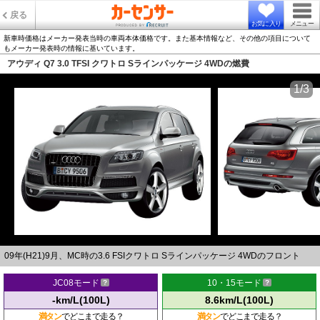
戻る
お気に入り
メニュー
新車時価格はメーカー発表当時の車両本体価格です。また基本情報など、その他の項目について
もメーカー発表時の情報に基いています。
アウディ Q7 3.0 TFSI クワトロ Sラインパッケージ 4WDの燃費
1/3
09年(H21)9月、MC時の3.6 FSIクワトロ Sラインパッケージ 4WDのフロント
JC08モード
10・15モード
-km/L(100L)
8.6km/L(100L)
満タン
でどこまで走る？
満タン
でどこまで走る？