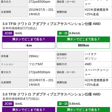
272ps/6500rpm
最大出力
過給器（ターボ）
ャー
2010年07月～201
H22年度燃費基準
生産期間
燃費性能
1年06月
+25%達成
3.0 TFSI クワトロ アダプティブエアサスペンション仕様 4WD
新車時価格
812
万円(税込)
JC08
-km/L
10・15
8.6km/L
満タンでどこまで走る？
満タンでどこまで走る？
-km
860km
ハイオク
使用燃料
2994cc
排気量
エンジン
ガソリン
フロア8AT
4WD
ミッション
駆動方式
スーパーチャージ
272ps/6500rpm
最大出力
過給器（ターボ）
ャー
2010年07月～201
H22年度燃費基準
生産期間
燃費性能
1年06月
+25%達成
3.0 TFSI クワトロ アダプティブエアサスペンション仕様 4WD
新車時価格
815.6
万円(税込)
JC08
-km/L
10・15
8.6km/L
満タンでどこまで走る？
満タンでどこまで走る？