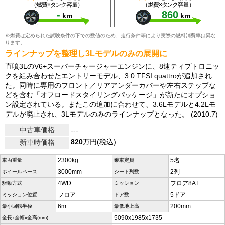
（燃費×タンク容量）
（燃費×タンク容量）
-
860
km
km
※燃費は定められた試験条件の下での数値のため、走行条件等により実際の燃料消費率は異な
ります。
ラインナップを整理し3Lモデルのみの展開に
直噴3LのV6+スーパーチャージャーエンジンに、8速ティプトロニッ
クを組み合わせたエントリーモデル、3.0 TFSI quattroが追加され
た。同時に専用のフロント／リアアンダーカバーや左右ステップな
どを含む「オフロードスタイリングパッケージ」が新たにオプショ
ン設定されている。またこの追加に合わせて、3.6Lモデルと4.2Lモ
デルが廃止され、3Lモデルのみのラインナップとなった。 (2010.7)
中古車価格
---
820
万円(税込)
新車時価格
2300kg
5名
車両重量
乗車定員
3000mm
2列
ホイールベース
シート列数
4WD
フロア8AT
駆動方式
ミッション
フロア
5ドア
ミッション位置
ドア数
6m
200mm
最小回転半径
最低地上高
5090x1985x1735
全長x全幅x全高(mm)