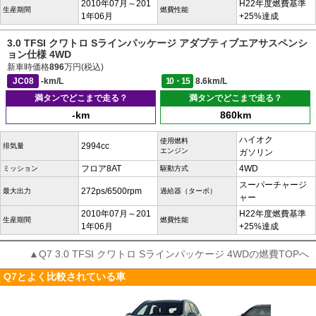
2010年07月～201
H22年度燃費基準
生産期間
燃費性能
1年06月
+25%達成
3.0 TFSI クワトロ Sラインパッケージ アダプティブエアサスペンシ
ョン仕様 4WD
新車時価格
896
万円(税込)
JC08
-km/L
10・15
8.6km/L
満タンでどこまで走る？
満タンでどこまで走る？
-km
860km
ハイオク
使用燃料
2994cc
排気量
エンジン
ガソリン
フロア8AT
4WD
ミッション
駆動方式
スーパーチャージ
272ps/6500rpm
最大出力
過給器（ターボ）
ャー
2010年07月～201
H22年度燃費基準
生産期間
燃費性能
1年06月
+25%達成
▲Q7 3.0 TFSI クワトロ Sラインパッケージ 4WDの燃費TOPへ
Q7とよく比較されている車