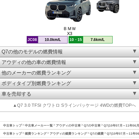
ＢＭＷ
X3
JC08
10.0km/L
10・15
7.6km/L
Q7の他のモデルの燃費情報
アウディの他の車の燃費情報
他のメーカーの燃費ランキング
ボディタイプ別燃費ランキング
車を売却する
▲Q7 3.0 TFSI クワトロ Sラインパッケージ 4WDの燃費TOPへ
中古車トップ
中古車メーカー一覧
アウディの中古車
Q7の中古車
Q7(10年07月～11年06
中古車トップ
燃費ランキング
アウディの燃費ランキング
Q7の燃費
Q7(10年07月～11年0