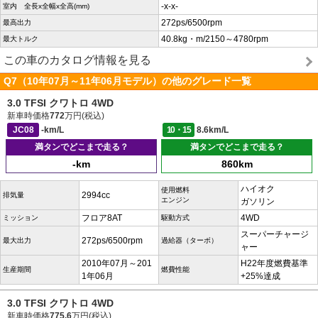
-x-x-
室内 全長x全幅x全高(mm)
272ps/6500rpm
最高出力
40.8kg・m/2150～4780rpm
最大トルク
この車のカタログ情報を見る
Q7（10年07月～11年06月モデル）の他のグレード一覧
3.0 TFSI クワトロ 4WD
新車時価格
772
万円(税込)
JC08
-km/L
10・15
8.6km/L
満タンでどこまで走る？
満タンでどこまで走る？
-km
860km
ハイオク
使用燃料
2994cc
排気量
エンジン
ガソリン
フロア8AT
4WD
ミッション
駆動方式
スーパーチャージ
272ps/6500rpm
最大出力
過給器（ターボ）
ャー
2010年07月～201
H22年度燃費基準
生産期間
燃費性能
1年06月
+25%達成
3.0 TFSI クワトロ 4WD
新車時価格
775.6
万円(税込)