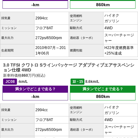
-km
860km
ハイオク
使用燃料
2994cc
排気量
エンジン
ガソリン
フロア8AT
4WD
ミッション
駆動方式
スーパーチャージ
272ps/6500rpm
最大出力
過給器（ターボ）
ャー
2010年07月～201
H22年度燃費基準
生産期間
燃費性能
1年06月
+25%達成
3.0 TFSI クワトロ Sラインパッケージ アダプティブエアサスペンシ
ョン仕様 4WD
新車時価格
860
万円(税込)
JC08
-km/L
10・15
8.6km/L
満タンでどこまで走る？
満タンでどこまで走る？
-km
860km
ハイオク
使用燃料
2994cc
排気量
エンジン
ガソリン
フロア8AT
4WD
ミッション
駆動方式
スーパーチャージ
272ps/6500rpm
最大出力
過給器（ターボ）
ャー