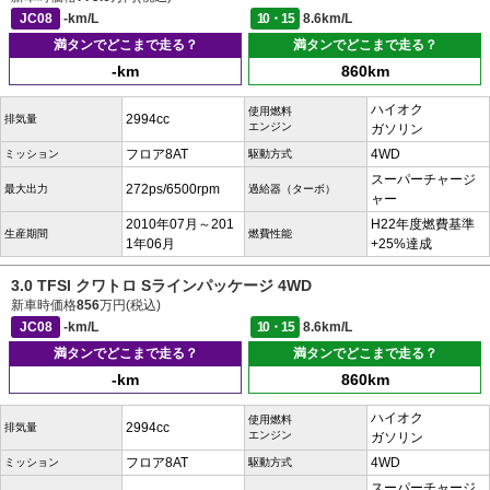
JC08
-km/L
10・15
8.6km/L
満タンでどこまで走る？
満タンでどこまで走る？
-km
860km
ハイオク
使用燃料
2994cc
排気量
エンジン
ガソリン
フロア8AT
4WD
ミッション
駆動方式
スーパーチャージ
272ps/6500rpm
最大出力
過給器（ターボ）
ャー
2010年07月～201
H22年度燃費基準
生産期間
燃費性能
1年06月
+25%達成
3.0 TFSI クワトロ Sラインパッケージ 4WD
新車時価格
856
万円(税込)
JC08
-km/L
10・15
8.6km/L
満タンでどこまで走る？
満タンでどこまで走る？
-km
860km
ハイオク
使用燃料
2994cc
排気量
エンジン
ガソリン
フロア8AT
4WD
ミッション
駆動方式
スーパーチャージ