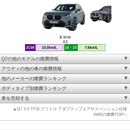
ＢＭＷ
X3
JC08
10.0km/L
10・15
7.6km/L
Q7の他のモデルの燃費情報
アウディの他の車の燃費情報
他のメーカーの燃費ランキング
ボディタイプ別燃費ランキング
車を売却する
▲Q7 3.0 TFSI クワトロ アダプティブエアサスペンション仕様
4WDの燃費TOPへ