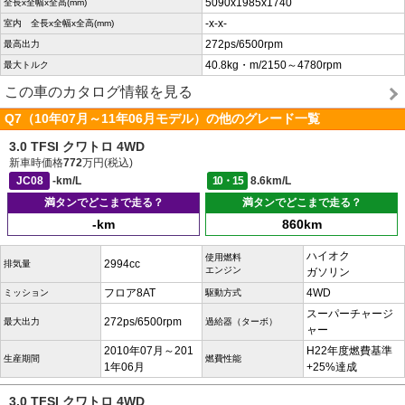
5090x1985x1740
全長x全幅x全高(mm)
-x-x-
室内 全長x全幅x全高(mm)
272ps/6500rpm
最高出力
40.8kg・m/2150～4780rpm
最大トルク
この車のカタログ情報を見る
Q7（10年07月～11年06月モデル）の他のグレード一覧
3.0 TFSI クワトロ 4WD
新車時価格
772
万円(税込)
JC08
-km/L
10・15
8.6km/L
満タンでどこまで走る？
満タンでどこまで走る？
-km
860km
ハイオク
使用燃料
2994cc
排気量
エンジン
ガソリン
フロア8AT
4WD
ミッション
駆動方式
スーパーチャージ
272ps/6500rpm
最大出力
過給器（ターボ）
ャー
2010年07月～201
H22年度燃費基準
生産期間
燃費性能
1年06月
+25%達成
3.0 TFSI クワトロ 4WD