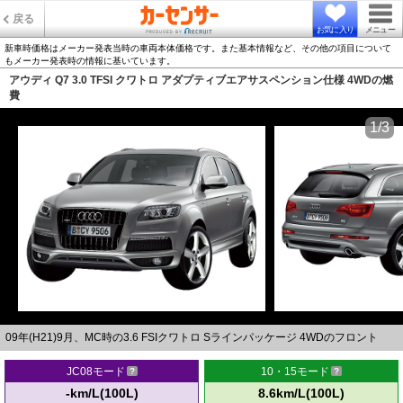
戻る
お気に入り
メニュー
新車時価格はメーカー発表当時の車両本体価格です。また基本情報など、その他の項目について
もメーカー発表時の情報に基いています。
アウディ Q7 3.0 TFSI クワトロ アダプティブエアサスペンション仕様 4WDの燃
費
1/3
09年(H21)9月、MC時の3.6 FSIクワトロ Sラインパッケージ 4WDのフロント
JC08モード
10・15モード
-km/L(100L)
8.6km/L(100L)