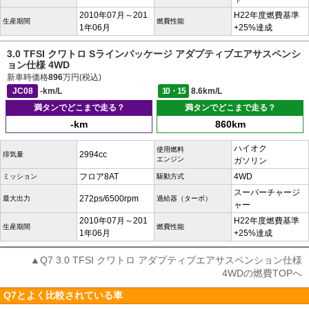
2010年07月～201
H22年度燃費基準
生産期間
燃費性能
1年06月
+25%達成
3.0 TFSI クワトロ Sラインパッケージ アダプティブエアサスペンシ
ョン仕様 4WD
新車時価格
896
万円(税込)
JC08
-km/L
10・15
8.6km/L
満タンでどこまで走る？
満タンでどこまで走る？
-km
860km
ハイオク
使用燃料
2994cc
排気量
エンジン
ガソリン
フロア8AT
4WD
ミッション
駆動方式
スーパーチャージ
272ps/6500rpm
最大出力
過給器（ターボ）
ャー
2010年07月～201
H22年度燃費基準
生産期間
燃費性能
1年06月
+25%達成
▲Q7 3.0 TFSI クワトロ アダプティブエアサスペンション仕様
4WDの燃費TOPへ
Q7とよく比較されている車