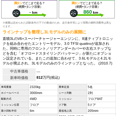
満タン
でどこまで走る？
満タン
でどこまで走る？
（燃費×タンク容量）
（燃費×タンク容量）
-
860
km
km
※燃費は定められた試験条件の下での数値のため、走行条件等により実際の燃料消費率は異な
ります。
ラインナップを整理し3Lモデルのみの展開に
直噴3LのV6+スーパーチャージャーエンジンに、8速ティプトロニッ
クを組み合わせたエントリーモデル、3.0 TFSI quattroが追加され
た。同時に専用のフロント／リアアンダーカバーや左右ステップな
どを含む「オフロードスタイリングパッケージ」が新たにオプショ
ン設定されている。またこの追加に合わせて、3.6Lモデルと4.2Lモ
デルが廃止され、3Lモデルのみのラインナップとなった。 (2010.7)
中古車価格
---
812
万円(税込)
新車時価格
2320kg
5名
車両重量
乗車定員
3000mm
2列
ホイールベース
シート列数
4WD
フロア8AT
駆動方式
ミッション
フロア
5ドア
ミッション位置
ドア数
6m
205mm
最小回転半径
最低地上高