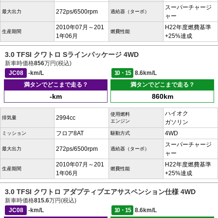
スーパーチャージ
272ps/6500rpm
最大出力
過給器（ターボ）
ャー
2010年07月～201
H22年度燃費基準
生産期間
燃費性能
1年06月
+25%達成
3.0 TFSI クワトロ Sラインパッケージ 4WD
新車時価格
856
万円(税込)
JC08
-km/L
10・15
8.6km/L
満タンでどこまで走る？
満タンでどこまで走る？
-km
860km
ハイオク
使用燃料
2994cc
排気量
エンジン
ガソリン
フロア8AT
4WD
ミッション
駆動方式
スーパーチャージ
272ps/6500rpm
最大出力
過給器（ターボ）
ャー
2010年07月～201
H22年度燃費基準
生産期間
燃費性能
1年06月
+25%達成
3.0 TFSI クワトロ アダプティブエアサスペンション仕様 4WD
新車時価格
815.6
万円(税込)
JC08
-km/L
10・15
8.6km/L