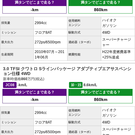
満タンでどこまで走る？
満タンでどこまで走る？
-km
860km
ハイオク
使用燃料
2994cc
排気量
エンジン
ガソリン
フロア8AT
4WD
ミッション
駆動方式
スーパーチャージ
272ps/6500rpm
最大出力
過給器（ターボ）
ャー
2010年07月～201
H22年度燃費基準
生産期間
燃費性能
1年06月
+25%達成
3.0 TFSI クワトロ Sラインパッケージ アダプティブエアサスペンシ
ョン仕様 4WD
新車時価格
860
万円(税込)
JC08
-km/L
10・15
8.6km/L
満タンでどこまで走る？
満タンでどこまで走る？
-km
860km
ハイオク
使用燃料
2994cc
排気量
エンジン
ガソリン
フロア8AT
4WD
ミッション
駆動方式
スーパーチャージ
272ps/6500rpm
最大出力
過給器（ターボ）
ャー