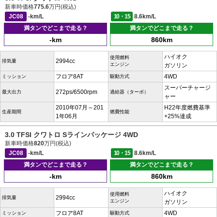
新車時価格
775.6
万円(税込)
JC08
-km/L
10・15
8.6km/L
満タンでどこまで走る？
満タンでどこまで走る？
-km
860km
ハイオク
使用燃料
2994cc
排気量
エンジン
ガソリン
フロア8AT
4WD
ミッション
駆動方式
スーパーチャージ
272ps/6500rpm
最大出力
過給器（ターボ）
ャー
2010年07月～201
H22年度燃費基準
生産期間
燃費性能
1年06月
+25%達成
3.0 TFSI クワトロ Sラインパッケージ 4WD
新車時価格
820
万円(税込)
JC08
-km/L
10・15
8.6km/L
満タンでどこまで走る？
満タンでどこまで走る？
-km
860km
ハイオク
使用燃料
2994cc
排気量
エンジン
ガソリン
フロア8AT
4WD
ミッション
駆動方式