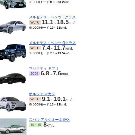
※ JC08モード
9.8
～
23.2
km/L
メルセデス・ベンツ Eクラス
11.1
18.5
WLTC
～
km/L
※ JC08モード
10
～
21
km/L
メルセデス・ベンツ Gクラス
7.4
11.7
WLTC
～
km/L
※ JC08モード
7.9
～
13.5
km/L
マセラティ ギブリ
6.8
7.6
JC08
～
km/L
ポルシェ マカン
9.1
10.1
WLTC
～
km/L
※ JC08モード
10
～
13
km/L
スバル アルシオーネSVX
8
10・15
km/L