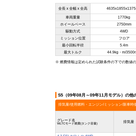
全長 x 全幅 x 全高
4635x1855x137
車両重量
1770kg
ホイールベース
2750mm
駆動方式
4WD
ミッション位置
フロア
最小回転半径
5.4m
最大トルク
44.9kg・m/3500
※ 燃費情報は定められた試験条件の下での数値
S5（09年08月～09年11月モデル）の
排気量/使用燃料・エンジン/ミッション/新車時
グレード名
排気量
WLTCモード燃費(タンク容量)