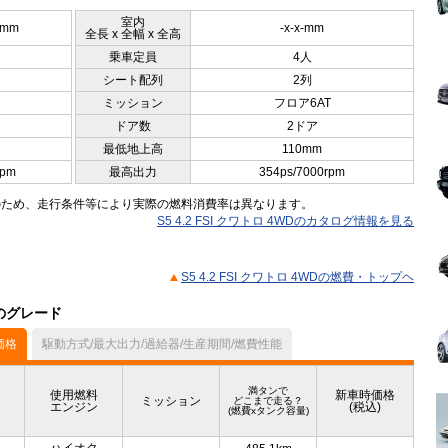
室内
5mm
-x-x-mm
全長 x 全幅 x 全高
乗車定員
4人
シート配列
2列
ミッション
フロア6AT
ドア数
2ドア
最低地上高
110mm
rpm
最高出力
354ps/7000rpm
のため、走行条件等により実際の燃料消費率は異なります。
S5 4.2 FSI クワトロ 4WDのカタログ情報を見る
S5 4.2 FSI クワトロ 4WDの燃費・トップヘ
他のグレード
価格
駆動方式/最大出力/過給器/生産期間/燃費性能
満タンで
使用燃料
新車時価格
ミッション
どこまで走る？
エンジン
(税込)
(燃費xタンク容量)