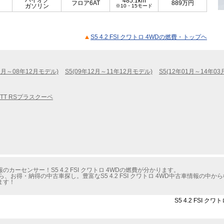
ハイオク
485.1km
フロア6AT
889
万円
ガソリン
※10・15モード
S5 4.2 FSI クワトロ 4WDの燃費・トップヘ
02月～08年12月モデル)
S5(09年12月～11年12月モデル)
S5(12年01月～14年0
TT RSプラスクーペ
ーセンサー！S5 4.2 FSI クワトロ 4WDの燃費が分かります。
、お得・納得の中古車探し。豊富なS5 4.2 FSI クワトロ 4WD中古車情報の中
ます！
S5 4.2 FSI 