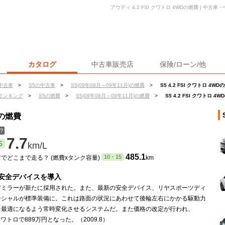
アウディ 4.2 FSI クワトロ 4WDの燃費 | 中
カタログ
中古車販売店
保険/ローン/他
中古車
>
S5の中古車
>
S5(09年08月～09年11月)の燃費
>
S5 4.2 FSI クワトロ 4WD
ランキング
>
S5の燃費
>
S5(09年08月～09年11月)の燃費
>
S5 4.2 FSI クワトロ 4
Dの燃費
？
7.7
5
km/L
ン
485.1
10・15
でどこまで走る？ (燃費xタンク容量)
km
安全デバイスを導入
アミラーが新たに採用された。また、最新の安全デバイス、リヤスポーツディ
ンシャルが標準装備に。これは路面の状況にあわせて後輪左右にかかる駆動力
を最適になるよう常時変化させるシステムだ。また価格の改定が行われ、
Iクワトロで889万円となった。（2009.8）