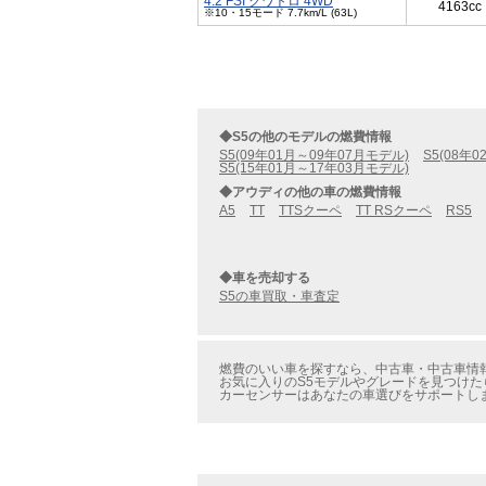
4.2 FSI クワトロ 4WD
4163cc
※10・15モード 7.7km/L (63L)
◆S5の他のモデルの燃費情報
S5(09年01月～09年07月モデル)
S5(08年
S5(15年01月～17年03月モデル)
◆アウディの他の車の燃費情報
A5
TT
TTSクーペ
TT RSクーペ
RS5
◆車を売却する
S5の車買取・車査定
燃費のいい車を探すなら、中古車・中古車情報のカ
お気に入りのS5モデルやグレードを見つけたら
カーセンサーはあなたの車選びをサポートし