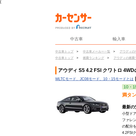
{
中古車
輸入車
中古車トップ
>
中古車メーカー一覧
>
アウディの
中古車トップ
>
燃費ランキング
>
アウディの燃費
アウディ S5 4.2 FSI クワトロ 4W
WLTCモード、JC08モード、10・15モードとは
10・1
満タ
最新の
小型ド
ファレ
の配分
4.2FS