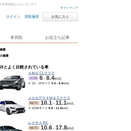
古車・中古車情報ならカーセンサー
サイトマップ
ログイン
閲覧履歴
お気に入り
車買取
お役立ち記事
の燃費
WDの燃費
S5とよく比較されている車
ＡＭＧ CLクラス
6
8.4
JC08
～
km/L
※ 10・15モード
5.4
～
8.6
km/L
メルセデスＡＭＧ Cクラス
10.1
11.1
WLTC
～
km/L
※ JC08モード
8.8
～
11.8
km/L
レクサス RC
10.6
17.8
WLTC
～
km/L