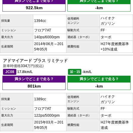
満タンでどこまで走る？
満タンでどこまで走る？
922.5km
-km
ハイオク
使用燃料
1394cc
排気量
エンジン
ガソリン
フロア7AT
FF
ミッション
駆動方式
140ps/6000rpm
ターボ
最大出力
過給器（ターボ）
2014年06月～201
H27年度燃費基準
生産期間
燃費性能
5年05月
+10%達成
アドマイアード プラス リミテッド
新車時価格
334
万円(税込)
JC08
17.8km/L
10・15
-km/L
満タンでどこまで走る？
満タンでどこまで走る？
801km
-km
ハイオク
使用燃料
1389cc
排気量
エンジン
ガソリン
フロア7AT
FF
ミッション
駆動方式
122ps/5000rpm
ターボ
最大出力
過給器（ターボ）
2015年03月～201
H27年度燃費基準
生産期間
燃費性能
5年05月
達成