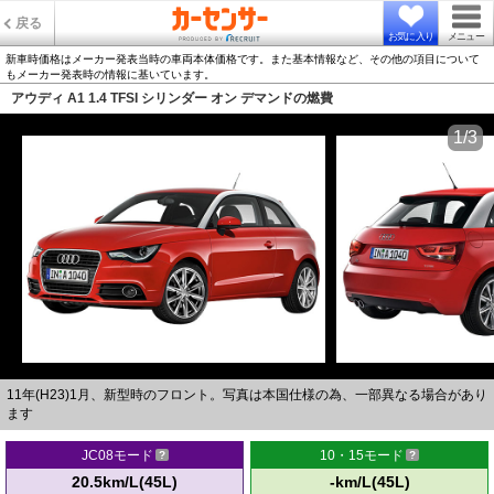
戻る
お気に入り
メニュー
新車時価格はメーカー発表当時の車両本体価格です。また基本情報など、その他の項目について
もメーカー発表時の情報に基いています。
アウディ A1 1.4 TFSI シリンダー オン デマンドの燃費
1/3
11年(H23)1月、新型時のフロント。写真は本国仕様の為、一部異なる場合があり
ます
JC08モード
10・15モード
20.5km/L(45L)
-km/L(45L)