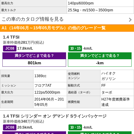
140ps/6000rpm
最高出力
25.5kg・m/1500～3500rpm
最大トルク
この車のカタログ情報を見る
A1（14年06月～15年05月モデル）の他のグレード一覧
1.4 TFSI
新車時価格
281
万円(税込)
JC08
17.8km/L
10・15
-km/L
満タンでどこまで走る？
満タンでどこまで走る？
801km
-km
ハイオク
使用燃料
1389cc
排気量
エンジン
ガソリン
フロア7AT
FF
ミッション
駆動方式
122ps/5000rpm
ターボ
最大出力
過給器（ターボ）
2014年06月～201
H27年度燃費基準
生産期間
燃費性能
5年05月
達成
1.4 TFSI シリンダー オン デマンド Sラインパッケージ
新車時価格
340
万円(税込)
JC08
20.5km/L
10・15
-km/L