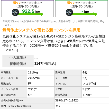
満タン
でどこまで走る？
満タン
でどこまで走る？
（燃費×タンク容量）
（燃費×タンク容量）
922.5
-
km
km
※燃費は定められた試験条件の下での数値のため、走行条件等により実際の燃料消費率は異な
ります。
気筒休止システムが備わる新エンジンを採用
気筒休止システムが備わる1.4LのTFSIエンジン搭載モデルが追加設
定されている。エンジン負荷が低いときに4気筒の内の2気筒を自動
停止することで、JC08モード燃費20.5km/Lを達成している
（2014.6）
中古車価格
---
314
万円(税込)
新車時価格
1210kg
4名
車両重量
乗車定員
2465mm
2列
ホイールベース
シート列数
FF
フロア7AT
駆動方式
ミッション
フロア
3ドア
ミッション位置
ドア数
5m
115mm
最小回転半径
最低地上高
3970x1740x1425
全長x全幅x全高(mm)
-x-x-
室内 全長x全幅x全高(mm)