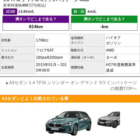
新車時価格
490
万円(税込)
JC08
14.8km/L
10・15
-km/L
満タンでどこまで走る？
満タンでどこまで走る？
814km
-km
ハイオク
使用燃料
1798cc
排気量
エンジン
ガソリン
フロア6AT
4WD
ミッション
駆動方式
180ps/6200rpm
ターボ
最大出力
過給器（ターボ）
2015年01月～201
H27年度燃費基準
生産期間
燃費性能
5年08月
達成
▲A3セダン 1.4 TFSI シリンダー オン デマンド Sラインパッケージ
の燃費TOPへ
A3セダンとよく比較されている車