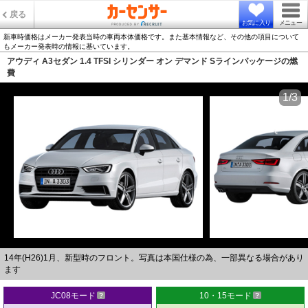
戻る
お気に入り
メニュー
新車時価格はメーカー発表当時の車両本体価格です。また基本情報など、その他の項目について
もメーカー発表時の情報に基いています。
アウディ A3セダン 1.4 TFSI シリンダー オン デマンド Sラインパッケージの燃
費
1/3
14年(H26)1月、新型時のフロント。写真は本国仕様の為、一部異なる場合があり
ます
JC08モード
10・15モード