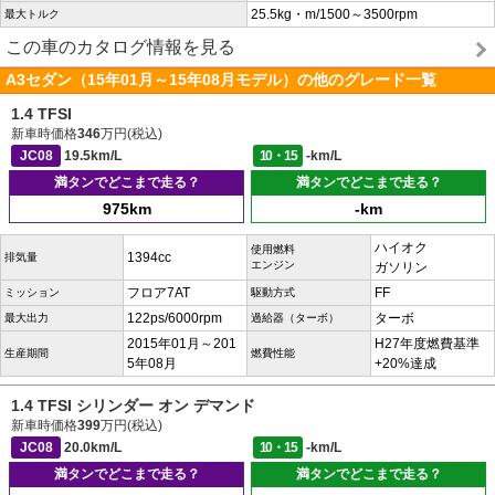
25.5kg・m/1500～3500rpm
最大トルク
この車のカタログ情報を見る
A3セダン（15年01月～15年08月モデル）の他のグレード一覧
1.4 TFSI
新車時価格
346
万円(税込)
JC08
19.5km/L
10・15
-km/L
満タンでどこまで走る？
満タンでどこまで走る？
975km
-km
ハイオク
使用燃料
1394cc
排気量
エンジン
ガソリン
フロア7AT
FF
ミッション
駆動方式
122ps/6000rpm
ターボ
最大出力
過給器（ターボ）
2015年01月～201
H27年度燃費基準
生産期間
燃費性能
5年08月
+20%達成
1.4 TFSI シリンダー オン デマンド
新車時価格
399
万円(税込)
JC08
20.0km/L
10・15
-km/L
満タンでどこまで走る？
満タンでどこまで走る？