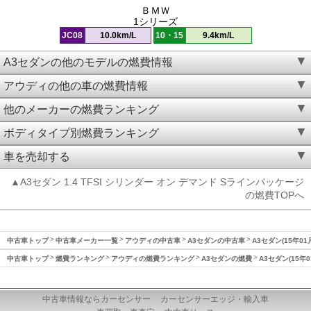
ＢＭＷ
1シリーズ
JC08
10.0km/L
10・15
9.4km/L
A3セダンの他のモデルの燃費情報
アウディの他の車の燃費情報
他のメーカーの燃費ランキング
ボディタイプ別燃費ランキング
車を売却する
▲A3セダン 1.4 TFSI シリンダー オン デマンド Sラインパッケージ
の燃費TOPへ
中古車トップ
中古車メーカー一覧
アウディの中古車
A3セダンの中古車
A3セダン(15年01
中古車トップ
燃費ランキング
アウディの燃費ランキング
A3セダンの燃費
A3セダン(15年
中古車情報ならカーセンサー
カーセンサーエッジ・輸入車