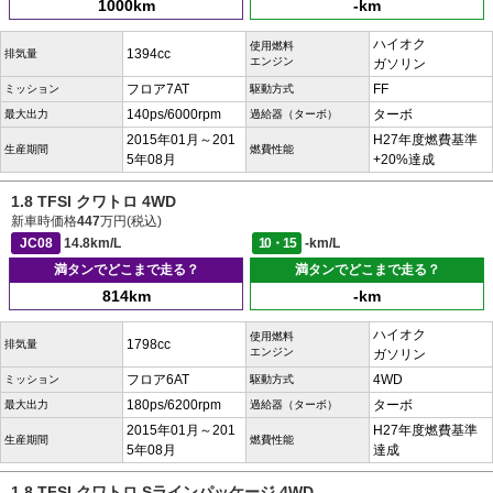
1000km
-km
ハイオク
使用燃料
1394cc
排気量
エンジン
ガソリン
フロア7AT
FF
ミッション
駆動方式
140ps/6000rpm
ターボ
最大出力
過給器（ターボ）
2015年01月～201
H27年度燃費基準
生産期間
燃費性能
5年08月
+20%達成
1.8 TFSI クワトロ 4WD
新車時価格
447
万円(税込)
JC08
14.8km/L
10・15
-km/L
満タンでどこまで走る？
満タンでどこまで走る？
814km
-km
ハイオク
使用燃料
1798cc
排気量
エンジン
ガソリン
フロア6AT
4WD
ミッション
駆動方式
180ps/6200rpm
ターボ
最大出力
過給器（ターボ）
2015年01月～201
H27年度燃費基準
生産期間
燃費性能
5年08月
達成
1.8 TFSI クワトロ Sラインパッケージ 4WD