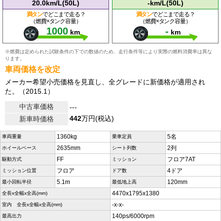
20.0km/L(50L)
-km/L(50L)
満タン
でどこまで走る？
満タン
でどこまで走る？
（燃費×タンク容量）
（燃費×タンク容量）
1000
-
km
km
※燃費は定められた試験条件の下での数値のため、走行条件等により実際の燃料消費率は異な
ります。
車両価格を改定
メーカー希望小売価格を見直し、全グレードに新価格が適用され
た。（2015.1）
中古車価格
---
442
万円(税込)
新車時価格
1360kg
5名
車両重量
乗車定員
2635mm
2列
ホイールベース
シート列数
FF
フロア7AT
駆動方式
ミッション
フロア
4ドア
ミッション位置
ドア数
5.1m
120mm
最小回転半径
最低地上高
4470x1795x1380
全長x全幅x全高(mm)
-x-x-
室内 全長x全幅x全高(mm)
140ps/6000rpm
最高出力