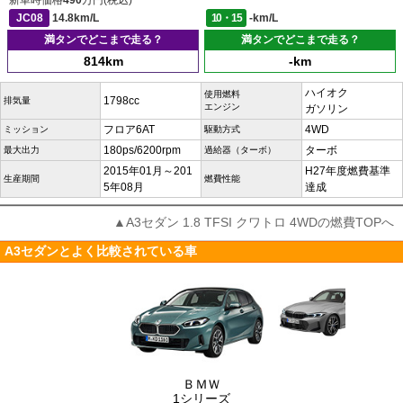
新車時価格
490
万円(税込)
JC08
14.8km/L
10・15
-km/L
満タンでどこまで走る？
満タンでどこまで走る？
814km
-km
ハイオク
使用燃料
1798cc
排気量
エンジン
ガソリン
フロア6AT
4WD
ミッション
駆動方式
180ps/6200rpm
ターボ
最大出力
過給器（ターボ）
2015年01月～201
H27年度燃費基準
生産期間
燃費性能
5年08月
達成
▲A3セダン 1.8 TFSI クワトロ 4WDの燃費TOPへ
A3セダンとよく比較されている車
ＢＭＷ
1シリーズ