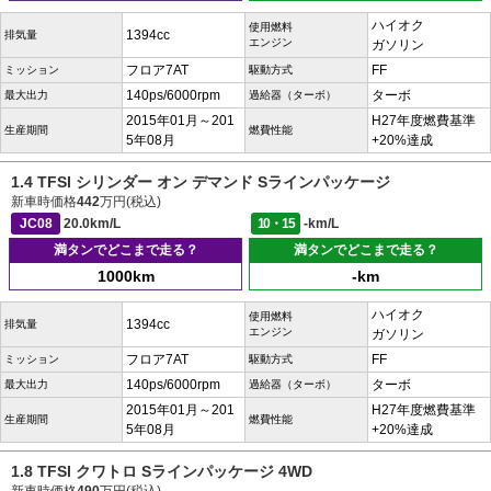
ハイオク
使用燃料
1394cc
排気量
エンジン
ガソリン
フロア7AT
FF
ミッション
駆動方式
140ps/6000rpm
ターボ
最大出力
過給器（ターボ）
2015年01月～201
H27年度燃費基準
生産期間
燃費性能
5年08月
+20%達成
1.4 TFSI シリンダー オン デマンド Sラインパッケージ
新車時価格
442
万円(税込)
JC08
20.0km/L
10・15
-km/L
満タンでどこまで走る？
満タンでどこまで走る？
1000km
-km
ハイオク
使用燃料
1394cc
排気量
エンジン
ガソリン
フロア7AT
FF
ミッション
駆動方式
140ps/6000rpm
ターボ
最大出力
過給器（ターボ）
2015年01月～201
H27年度燃費基準
生産期間
燃費性能
5年08月
+20%達成
1.8 TFSI クワトロ Sラインパッケージ 4WD