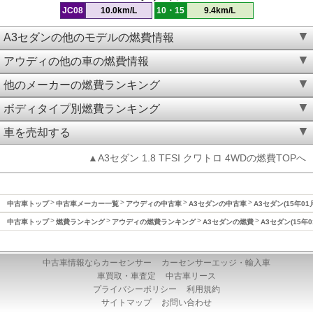
JC08
10.0km/L
10・15
9.4km/L
A3セダンの他のモデルの燃費情報
アウディの他の車の燃費情報
他のメーカーの燃費ランキング
ボディタイプ別燃費ランキング
車を売却する
▲A3セダン 1.8 TFSI クワトロ 4WDの燃費TOPへ
中古車トップ
中古車メーカー一覧
アウディの中古車
A3セダンの中古車
A3セダン(15年01
中古車トップ
燃費ランキング
アウディの燃費ランキング
A3セダンの燃費
A3セダン(15年
中古車情報ならカーセンサー
カーセンサーエッジ・輸入車
車買取・車査定
中古車リース
プライバシーポリシー
利用規約
サイトマップ
お問い合わせ