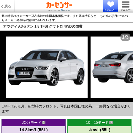
戻る
お気に入り
メニュー
新車時価格はメーカー発表当時の車両本体価格です。また基本情報など、その他の項目について
もメーカー発表時の情報に基いています。
アウディ A3セダン 1.8 TFSI クワトロ 4WDの燃費
1/3
14年(H26)1月、新型時のフロント。写真は本国仕様の為、一部異なる場合があり
ます
JC08モード
10・15モード
14.8km/L(55L)
-km/L(55L)