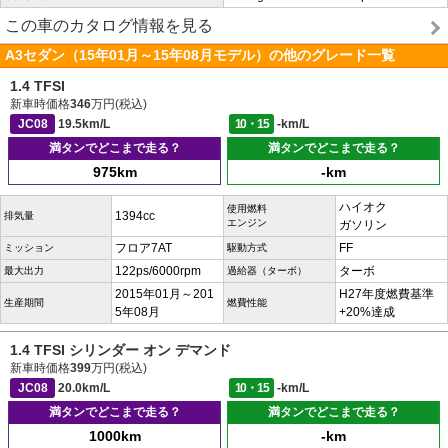
この車のカタログ情報を見る
A3セダン（15年01月～15年08月モデル）の他のグレード一覧
1.4 TFSI
新車時価格
346
万円(税込)
JC08
19.5km/L
10・15
-km/L
満タンでどこまで走る？
満タンでどこまで走る？
975km
-km
ハイオク
使用燃料
1394cc
排気量
エンジン
ガソリン
フロア7AT
FF
ミッション
駆動方式
122ps/6000rpm
ターボ
最大出力
過給器（ターボ）
2015年01月～201
H27年度燃費基準
生産期間
燃費性能
5年08月
+20%達成
1.4 TFSI シリンダー オン デマンド
新車時価格
399
万円(税込)
JC08
20.0km/L
10・15
-km/L
満タンでどこまで走る？
満タンでどこまで走る？
1000km
-km