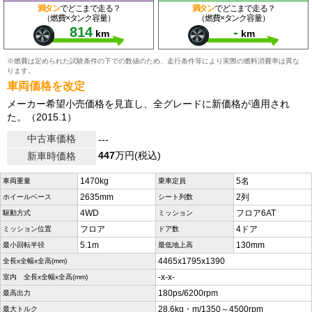
満タン
でどこまで走る？
満タン
でどこまで走る？
（燃費×タンク容量）
（燃費×タンク容量）
814
-
km
km
※燃費は定められた試験条件の下での数値のため、走行条件等により実際の燃料消費率は異な
ります。
車両価格を改定
メーカー希望小売価格を見直し、全グレードに新価格が適用され
た。（2015.1）
中古車価格
---
447
万円(税込)
新車時価格
1470kg
5名
車両重量
乗車定員
2635mm
2列
ホイールベース
シート列数
4WD
フロア6AT
駆動方式
ミッション
フロア
4ドア
ミッション位置
ドア数
5.1m
130mm
最小回転半径
最低地上高
4465x1795x1390
全長x全幅x全高(mm)
-x-x-
室内 全長x全幅x全高(mm)
180ps/6200rpm
最高出力
28.6kg・m/1350～4500rpm
最大トルク