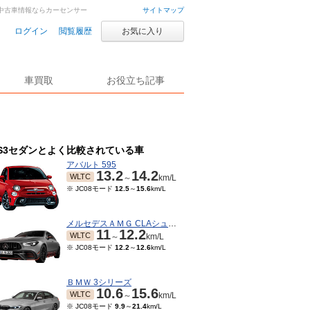
車・中古車情報ならカーセンサー
サイトマップ
ログイン
閲覧履歴
お気に入り
車買取
お役立ち記事
S3セダンとよく比較されている車
アバルト 595
13.2
14.2
WLTC
～
km/L
※ JC08モード
12.5
～
15.6
km/L
メルセデスＡＭＧ CLAシューティングブレーク
11
12.2
WLTC
～
km/L
※ JC08モード
12.2
～
12.6
km/L
ＢＭＷ 3シリーズ
10.6
15.6
WLTC
～
km/L
※ JC08モード
9.9
～
21.4
km/L