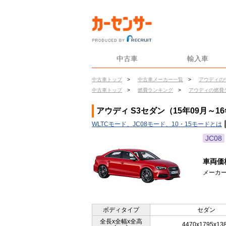
中古車
輸入車
中古車トップ
>
中古車メーカー一覧
>
アウディの
中古車トップ
>
燃費ランキング
>
アウディの燃費
アウディ S3セダン（15年09月～1
WLTCモード、JC08モード、10・15モードとは
JC08
車両価
メーカー
ボディタイプ
セダン
全長x全幅x全高
4470x1795x13