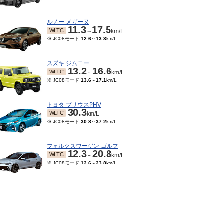
ルノー メガーヌ
11.3
17.5
WLTC
～
km/L
※ JC08モード
12.6
～
13.3
km/L
スズキ ジムニー
13.2
16.6
WLTC
～
km/L
※ JC08モード
13.6
～
17.1
km/L
トヨタ プリウスPHV
30.3
WLTC
km/L
※ JC08モード
30.8
～
37.2
km/L
01～2015/08
2014/08～2014/12
2014/04～2014/07
201
14.4
14.4
14.4
JC08
JC08
JC
km/L
km/L
km/L
フォルクスワーゲン ゴルフ
12.3
20.8
WLTC
～
km/L
※ JC08モード
12.6
～
23.8
km/L