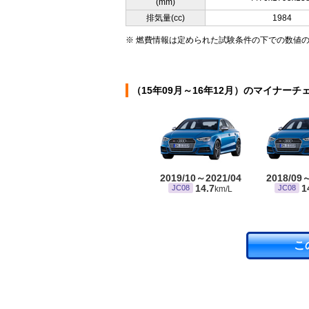
(mm)
排気量(cc)
1984
※ 燃費情報は定められた試験条件の下での数値
（15年09月～16年12月）のマイナーチ
2019/10～2021/04
2018/09
14.7
1
JC08
JC08
km/L
こ