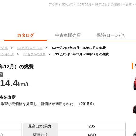
アウディ S3セダン（15年09月～16年12月）の燃費 | 中古
カタログ
中古車販売店
保険/ローン/他
中古車
>
S3セダンの中古車
>
S3セダン(15年09月～16年12月)の燃費
ランキング
>
S3セダンの燃費
>
S3セダン(15年09月～16年12月)の燃費
6年12月）の燃費
？
14.4
km/L
格を改定
希望小売価格を見直し、新価格が適用された。（2015.9）
最高出力(馬力)
285
80
駆動方式
4WD