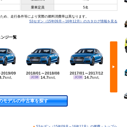
乗車定員
5名
のため、走行条件等により実際の燃料消費率は異なります。
S3セダン（15年09月～16年12月）のカタログ情報を見る
ェンジ一覧
▶
～2019/09
2018/01～2018/08
2017/01～2017/12
2015/
4.7
14.7
14.7
JC08
JC08
JC08
km/L
km/L
km/L
のモデルの中古車を探す
S3セダン（15年09月～16年12月）の燃費・トップヘ