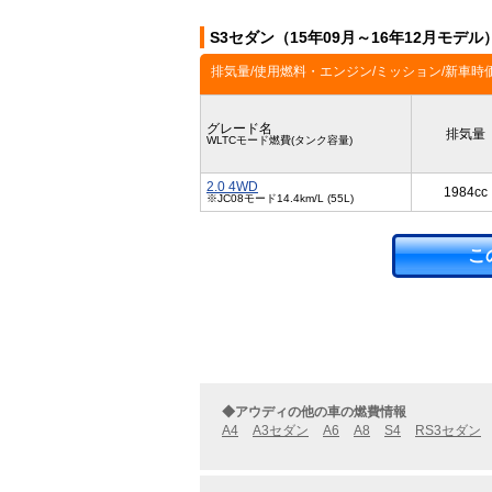
S3セダン（15年09月～16年12月モデ
排気量/使用燃料・エンジン/ミッション/新車時
グレード名
排気量
WLTCモード燃費(タンク容量)
2.0 4WD
1984cc
※JC08モード14.4km/L (55L)
こ
◆アウディの他の車の燃費情報
A4
A3セダン
A6
A8
S4
RS3セダン