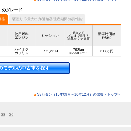
ル）のグレード
価格
駆動方式/最大出力/過給器/生産期間/燃費性能
満タンで
使用燃料
新車時価格
ミッション
どこまで走る？
エンジン
(税込)
(燃費xタンク容量)
ハイオク
792km
フロア6AT
617
万円
ガソリン
※JC08モード
のモデルの中古車を探す
S3セダン（15年09月～16年12月）の燃費・トップヘ
S8
S6