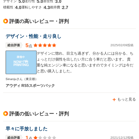
5.0
5.0
3.0
デザイン :
走行性 :
居住性 :
13.7km/L
4.0
4.3
2.7
積載性 :
運転しやすさ :
維持費 :
排気量
2893cc
3996cc
2994cc
評価の高いレビュー・評判
駆動方式
4WD
4WD
4WD
デザイン・性能・走り良し
5
総合評価
2025/02/09投稿
点
デザインに惚れ、目立ち過ぎず、分かる人には分かる、ち
ょっとだけ個性を出したい方に合う車だと思います。 貴
重な純エンジン車になると思いますのでタイミングは今だ
と思い購入しました。
Sinanjuさん
（東京都）
アウディ RS5スポーツバック
もっと見る
評価の低いレビュー・評判
早々に手放しました
1
総合評価
2021/12/12投稿
点