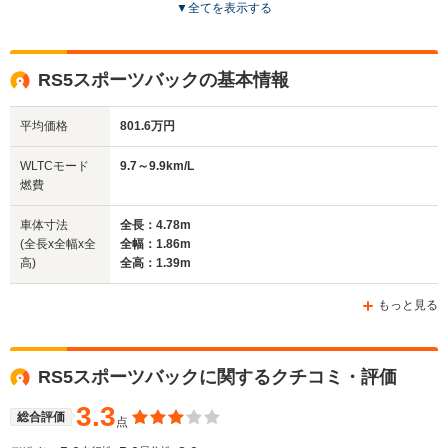
▼
全てを表示する
ドア数
2ドア
5ドア
5ドア
全高
全高
全
RS5スポーツバックの基本情報
1.37m
1.42m
1.
平均価格
801.6万円
全幅
全幅
全
WLTCモード
9.7～9.9km/L
サイズ
1.86m
1.96m
1.
燃費
全長
全長
(全長x全幅x全高)
4.72m～4.73m
5.01m
4.
車体寸法
全長：4.78m
(全長x全幅x全
全幅：1.86m
高)
全高：1.39m
ホイールベース
ホイールベース
ホイー
-m
-m
もっと見る
10.6～11.
9.7～9.9km/L
└市街地:7
7.6km/L
RS5スポーツバックに関するクチコミ・評価
└市街地:6.7～
7.5km/L
WLTCモード
└市街地:5.0km/L
7.1km/L
└郊外:10.
燃費
└郊外:7.9km/L
3.3
└郊外:9.9km/L
11.3km/L
総合評価
点
└高速道路:9.5km/L
└高速道路:11.8km/L
└高速道路: