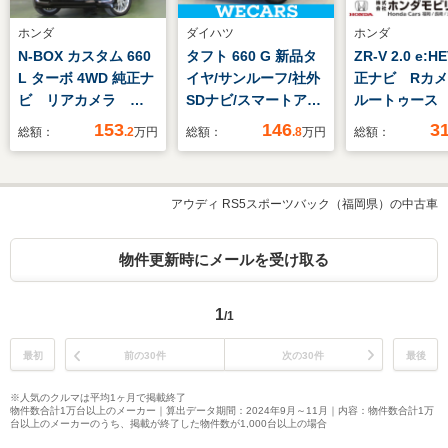
ホンダ
ダイハツ
ホンダ
N-BOX カスタム 660
タフト 660 G 新品タ
ZR-V 2.0 e:H
L ターボ 4WD 純正ナ
イヤ/サンルーフ/社外
正ナビ Rカ
ビ リアカメラ
SDナビ/スマートアシ
ルートゥース
ETC 純正エンスタ
スト(トヨタ・ダイハ
グTV
153
146
3
総額：
.2
万円
総額：
.8
万円
総額：
社外前後ドラレコ 両
ツ)/シートヒーター/車
側電動スライドドア
線逸脱防止支援システ
フルセグTV LEDフ
ム/ヘッドランプ
アウディ RS5スポーツバック（福岡県）の中古車
ォグ
LED/ETC/EBD付ABS/
横滑り防止装置
物件更新時にメールを受け取る
1
/1
最初
前の30件
次の30件
最後
※人気のクルマは平均1ヶ月で掲載終了
物件数合計1万台以上のメーカー｜算出データ期間：2024年9月～11月｜内容：物件数合計1万
台以上のメーカーのうち、掲載が終了した物件数が1,000台以上の場合