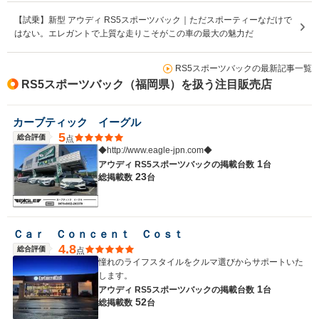
【試乗】新型 アウディ RS5スポーツバック｜ただスポーティーなだけで
はない。エレガントで上質な走りこそがこの車の最大の魅力だ
RS5スポーツバックの最新記事一覧
RS5スポーツバック（福岡県）を扱う注目販売店
カーブティック イーグル
5
総合評価
点
◆http://www.eagle-jpn.com◆
1
アウディ RS5スポーツバックの
掲載台数
台
23
総掲載数
台
Ｃａｒ Ｃｏｎｃｅｎｔ Ｃｏｓｔ
4.8
総合評価
点
憧れのライフスタイルをクルマ選びからサポートいた
します。
1
アウディ RS5スポーツバックの
掲載台数
台
52
総掲載数
台