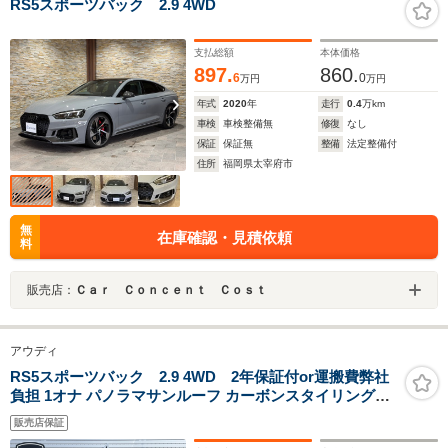
RS5スポーツバック 2.9 4WD
支払総額
本体価格
897.
860.
6
0
万円
万円
年式
2020
年
走行
0.4
万km
車検
車検整備無
修復
なし
保証
保証無
整備
法定整備付
住所
福岡県太宰府市
無
在庫確認・見積依頼
料
販売店：
Ｃａｒ Ｃｏｎｃｅｎｔ Ｃｏｓｔ
アウディ
RS5スポーツバック 2.9 4WD 2年保証付or運搬費弊社
負担 1オナ パノラマサンルーフ カーボンスタイリング
PKG 全席シートヒーター 純正ナビ TV 全方位カメラ 純正
販売店保証
20インチAW