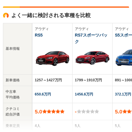
よく一緒に検討される車種を比較
アウディ
アウディ
アウディ
RS5
RS7スポーツバッ
S5スポ
ク
基本情報
新車価格
1257～1427万円
1799～1910万円
891～10
中古車
650.6万円
1456.6万円
372.1万円
平均価格
クチコミ
5.0
-
5.0
総合評価
乗車定員
4人
5人
5人