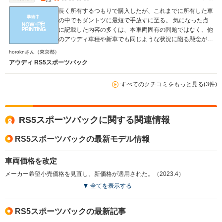
長く所有するつもりで購入したが、これまでに所有した車
の中でもダントツに最短で手放すに至る。 気になった点
に記載した内容の多くは、本車両固有の問題ではなく、他
のアウディ車種や新車でも同じような状況に陥る懸念があ
る認識。そのため、今後はアウディ車を購入することも、
horoknさん
（東京都）
今回購入した大手販売系列店を使用することもないだろ
アウディ RS5スポーツバック
う。
すべてのクチコミをもっと見る(3件)
RS5スポーツバックに関する関連情報
RS5スポーツバックの最新モデル情報
車両価格を改定
メーカー希望小売価格を見直し、新価格が適用された。（2023.4）
全てを表示する
RS5スポーツバックの最新記事