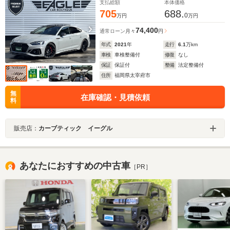
支払総額
本体価格
705
688.
0
万円
万円
74,400
通常ローン
月々
円
年式
2021
年
走行
6.1
万km
車検
車検整備付
修復
なし
保証
保証付
整備
法定整備付
住所
福岡県太宰府市
無
在庫確認・見積依頼
料
販売店：
カーブティック イーグル
あなたにおすすめの中古車
［PR］