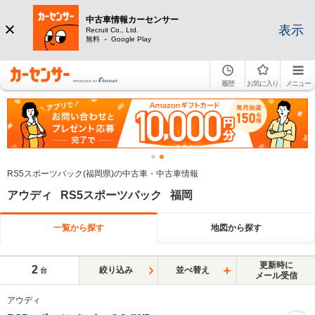
中古車情報カーセンサー
表示
Recruit Co., Ltd.
無料 － Google Play
履歴
お気に入り
メニュー
RS5スポーツバック(福岡県)の中古車・中古車情報
アウディ RS5スポーツバック 福岡
一覧から探す
地図から探す
更新時に
2
絞り込み
並べ替え
台
メール受信
アウディ