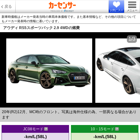
戻る
お気に入り
メニュー
新車時価格はメーカー発表当時の車両本体価格です。また基本情報など、その他の項目について
もメーカー発表時の情報に基いています。
アウディ RS5スポーツバック 2.9 4WDの燃費
1/3
20年(R2)12月、MC時のフロント。写真は海外仕様の為、一部異なる場合があり
ます
JC08モード
10・15モード
-km/L(58L)
-km/L(58L)