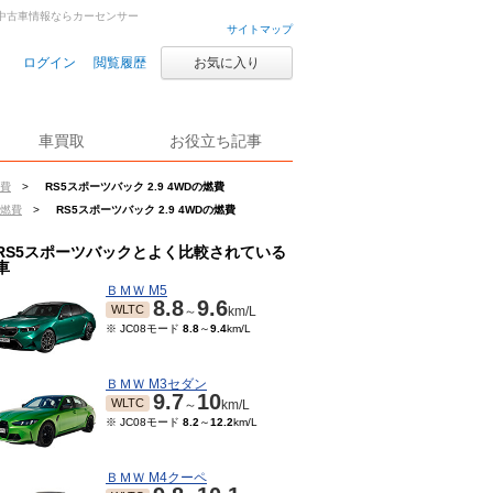
古車・中古車情報ならカーセンサー
サイトマップ
ログイン
閲覧履歴
お気に入り
車買取
お役立ち記事
燃費
>
RS5スポーツバック 2.9 4WDの燃費
の燃費
>
RS5スポーツバック 2.9 4WDの燃費
RS5スポーツバックとよく比較されている
車
ＢＭＷ M5
8.8
9.6
WLTC
～
km/L
※ JC08モード
8.8
～
9.4
km/L
ＢＭＷ M3セダン
9.7
10
WLTC
～
km/L
※ JC08モード
8.2
～
12.2
km/L
ＢＭＷ M4クーペ