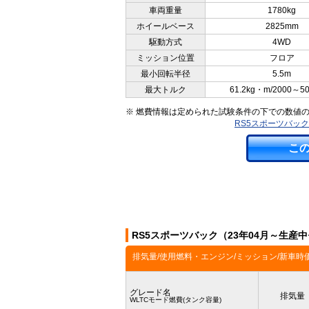
車両重量
1780kg
ホイールベース
2825mm
駆動方式
4WD
ミッション位置
フロア
最小回転半径
5.5m
最大トルク
61.2kg・m/2000～5
※ 燃費情報は定められた試験条件の下での数値
RS5スポーツバック
こ
RS5スポーツバック（23年04月～生産
排気量/使用燃料・エンジン/ミッション/新車時
グレード名
排気量
WLTCモード燃費(タンク容量)