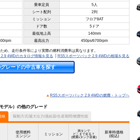
乗車定員
5人
シート配列
2列
ミッション
フロア8AT
ドア数
5ドア
最低地上高
140mm
000rpm
最高出力
450ps/6700rpm
のため、走行条件等により実際の燃料消費率は異なります。
 2.9 4WDのカタログ情報を見る
RS5スポーツバック 2.9 4WDの相場を見る
のグレードの中古車を探す
RS5スポーツバック 2.9 4WDの燃費・トップヘ
中モデル）の他のグレード
価格
駆動方式/最大出力/過給器/生産期間/燃費性能
満タンで
使用燃料
新車時価格
ミッション
どこまで走る？
エンジン
(税込)
(燃費xタンク容量)