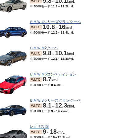
9.8
10.1
WLTC
～
km/L
※ JC08モード
11.6
～
12.2
km/L
ＢＭＷ 4シリーズグランクーペ
10.8
16
WLTC
～
km/L
※ JC08モード
12.2
～
19.4
km/L
ＢＭＷ M2クーペ
9.8
10.1
WLTC
～
km/L
※ JC08モード
12.1
～
12.3
km/L
ＢＭＷ M5コンペティション
8.7
WLTC
km/L
※ JC08モード
9.4
km/L
ＢＭＷ 8シリーズグランクーペ
8.1
12.3
WLTC
～
km/L
※ JC08モード
9
～
14.7
km/L
レクサス IS
9
18
WLTC
～
km/L
※ JC08モード
10
～
23.2
km/L