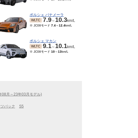
ポルシェ パナメーラ
7.9
10.3
WLTC
～
km/L
※ JC08モード
7.4
～
12.4
km/L
ポルシェ マカン
9.1
10.1
WLTC
～
km/L
※ JC08モード
10
～
13
km/L
年08月～23年03月モデル)
ーツバック
S5