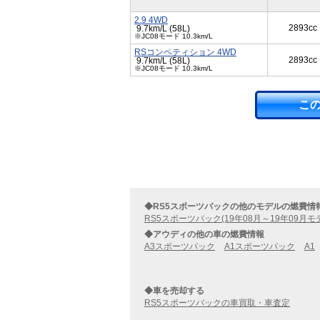
2.9 4WD
2893cc
9.7km/L (58L)
※JC08モード 10.3km/L
RSコンペティション 4WD
2893cc
9.7km/L (58L)
※JC08モード 10.3km/L
こ
◆RS5スポーツバックの他のモデルの燃費情
RS5スポーツバック(19年08月～19年09月モ
◆アウディの他の車の燃費情報
A3スポーツバック
A1スポーツバック
A1
◆車を売却する
RS5スポーツバックの車買取・車査定