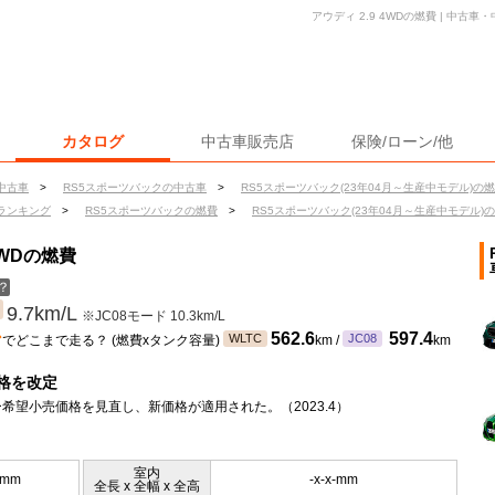
アウディ 2.9 4WDの燃費 | 中
カタログ
中古車販売店
保険/ローン/他
中古車
>
RS5スポーツバックの中古車
>
RS5スポーツバック(23年04月～生産中モデル)の
ランキング
>
RS5スポーツバックの燃費
>
RS5スポーツバック(23年04月～生産中モデル)
4WDの燃費
？
9.7km/L
※JC08モード 10.3km/L
ン
562.6
597.4
WLTC
JC08
でどこまで走る？ (燃費xタンク容量)
km /
km
格を改定
希望小売価格を見直し、新価格が適用された。（2023.4）
室内
0mm
-x-x-mm
全長 x 全幅 x 全高