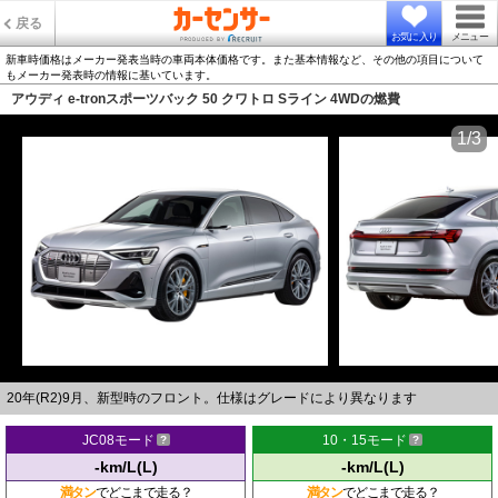
戻る
お気に入り
メニュー
新車時価格はメーカー発表当時の車両本体価格です。また基本情報など、その他の項目について
もメーカー発表時の情報に基いています。
アウディ e-tronスポーツバック 50 クワトロ Sライン 4WDの燃費
1/3
20年(R2)9月、新型時のフロント。仕様はグレードにより異なります
JC08モード
10・15モード
-km/L(L)
-km/L(L)
満タン
でどこまで走る？
満タン
でどこまで走る？