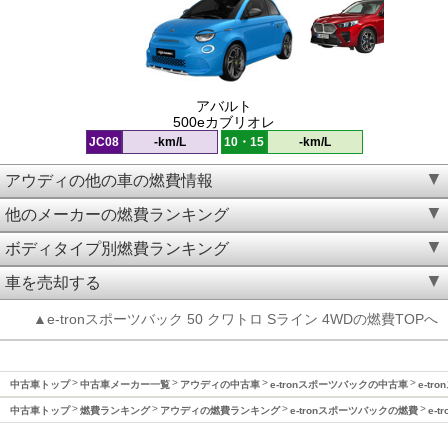
アバルト
500eカブリオレ
JC08
-km/L
10・15
-km/L
アウディの他の車の燃費情報
他のメーカーの燃費ランキング
ボディタイプ別燃費ランキング
車を売却する
▲e-tronスポーツバック 50 クワトロ Sライン 4WDの燃費TOPへ
中古車トップ
中古車メーカー一覧
アウディの中古車
e-tronスポーツバックの中古車
e-tr
中古車トップ
燃費ランキング
アウディの燃費ランキング
e-tronスポーツバックの燃費
e-