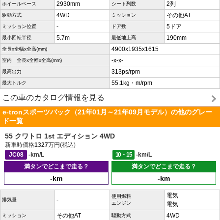
2930mm
2列
ホイールベース
シート列数
4WD
その他AT
駆動方式
ミッション
-
5ドア
ミッション位置
ドア数
5.7m
190mm
最小回転半径
最低地上高
4900x1935x1615
全長x全幅x全高(mm)
-x-x-
室内 全長x全幅x全高(mm)
313ps/rpm
最高出力
55.1kg・m/rpm
最大トルク
この車のカタログ情報を見る
e-tronスポーツバック（21年01月～21年09月モデル）の他のグレー
ド一覧
55 クワトロ 1st エディション 4WD
新車時価格
1327
万円(税込)
JC08
-km/L
10・15
-km/L
満タンでどこまで走る？
満タンでどこまで走る？
-km
-km
電気
使用燃料
-
排気量
エンジン
電気
その他AT
4WD
ミッション
駆動方式