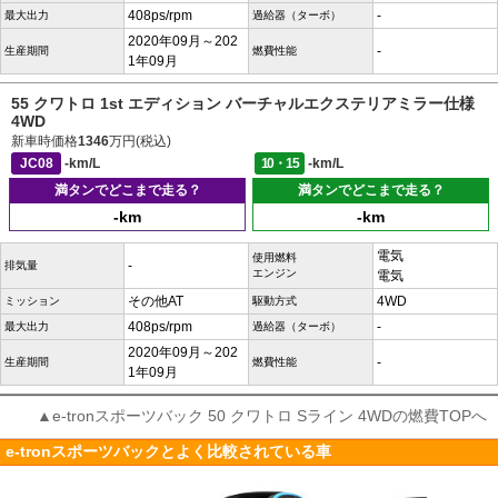
408ps/rpm
-
最大出力
過給器（ターボ）
2020年09月～202
-
生産期間
燃費性能
1年09月
55 クワトロ 1st エディション バーチャルエクステリアミラー仕様
4WD
新車時価格
1346
万円(税込)
JC08
-km/L
10・15
-km/L
満タンでどこまで走る？
満タンでどこまで走る？
-km
-km
電気
使用燃料
-
排気量
エンジン
電気
その他AT
4WD
ミッション
駆動方式
408ps/rpm
-
最大出力
過給器（ターボ）
2020年09月～202
-
生産期間
燃費性能
1年09月
▲e-tronスポーツバック 50 クワトロ Sライン 4WDの燃費TOPへ
e-tronスポーツバックとよく比較されている車