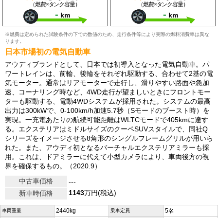
（燃費×タンク容量）
（燃費×タンク容量）
-
-
km
km
※燃費は定められた試験条件の下での数値のため、走行条件等により実際の燃料消費率は異な
ります。
日本市場初の電気自動車
アウディブランドとして、日本では初導入となった電気自動車。パ
ワートレインは、前輪、後輪をそれぞれ駆動する、合わせて2基の電
気モーター。通常はリアモーターで走行し、滑りやすい路面や急加
速、コーナリング時など、4WD走行が望ましいときにフロントモー
ターも駆動する、電動4WDシステムが採用された。システムの最高
出力は300kWで、0-100km/h加速5.7秒（Sモードのブースト時）を
実現。一充電あたりの航続可能距離はWLTCモードで405kmに達す
る。エクステリアはミドルサイズのクーペSUVスタイルで、同社Q
シリーズをイメージさせる8角形のシングルフレームグリルが用いら
れた。また、アウディ初となるバーチャルエクステリアミラーも採
用。これは、ドアミラーに代えて小型カメラにより、車両後方の視
界を確保するもの。（2020.9）
中古車価格
---
1143
万円(税込)
新車時価格
2440kg
5名
車両重量
乗車定員