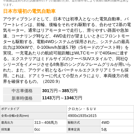
※燃費は定められた試験条件の下での数値のため、走行条件等により実際の燃料消費率は異な
ります。
日本市場初の電気自動車
アウディブランドとして、日本では初導入となった電気自動車。パ
ワートレインは、前輪、後輪をそれぞれ駆動する、合わせて2基の電
気モーター。通常はリアモーターで走行し、滑りやすい路面や急加
速、コーナリング時など、4WD走行が望ましいときにフロントモー
ターも駆動する、電動4WDシステムが採用された。システムの最高
出力は300kWで、0-100km/h加速5.7秒（Sモードのブースト時）を
実現。一充電あたりの航続可能距離はWLTCモードで405kmに達す
る。エクステリアはミドルサイズのクーペSUVスタイルで、同社Q
シリーズをイメージさせる8角形のシングルフレームグリルが用いら
れた。また、アウディ初となるバーチャルエクステリアミラーも採
用。これは、ドアミラーに代えて小型カメラにより、車両後方の視
界を確保するもの。（2020.9）
中古車価格
301
万円～
385
万円
1143
万円～
1346
万円
新車時価格
クロカン・ＳＵＶ
ボディタイプ
4900x1935x1615
全長x全幅x全高(mm)
313～408馬力
4WD
最高出力
駆動方式
0cc
5名
排気量
乗車定員