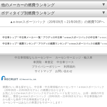
他のメーカーの燃費ランキング
ボディタイプ別燃費ランキング
▲e-tronスポーツバック（20年09月～21年09月）の燃費TOPへ
中古車トップ
中古車メーカー一覧
アウディの中古車
e-tronスポーツバックの中古車
e-tr
中古車トップ
燃費ランキング
アウディの燃費ランキング
e-tronスポーツバックの燃費
e-
中古車情報ならカーセンサー
カーセンサーエッジ・輸入車
車買取・車査定
中古車リース
プライバシーポリシー
利用規約
サイトマップ
お問い合わせ
燃費のいい車を探すなら、中古車・中古車情報のカーセンサー！e-tronスポーツバック
（20年09月～21年09月モデル）の燃費が分かります。
お気に入りのe-tronスポーツバックモデルやグレードを見つけたら、お得・納得の中古
車探し。豊富なe-tronスポーツバック（20年09月～21年09月モデル）中古車情報の中
から様々な条件で中古車検索ができます。
カーセンサーはあなたの車選びをサポートします！