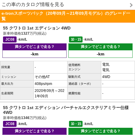
この車のカタログ情報を見る
e-tronスポーツバック（20年09月～21年09月モデル）のグレード一
覧
55 クワトロ 1st エディション 4WD
新車時価格
1327
万円(税込)
JC08
-km/L
10・15
-km/L
満タンでどこまで走る？
満タンでどこまで走る？
-km
-km
電気
使用燃料
-
排気量
エンジン
電気
その他AT
4WD
ミッション
駆動方式
408ps/rpm
-
最大出力
過給器（ターボ）
2020年09月～202
-
生産期間
燃費性能
1年09月
55 クワトロ 1st エディション バーチャルエクステリアミラー仕様
4WD
新車時価格
1346
万円(税込)
JC08
-km/L
10・15
-km/L
満タンでどこまで走る？
満タンでどこまで走る？