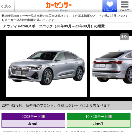
戻る
お気に入り
メニュー
新車時価格はメーカー発表当時の車両本体価格です。また基本情報など、その他の項目について
もメーカー発表時の情報に基いています。
アウディ e-tronスポーツバック（20年09月～21年09月）の燃費
1/3
20年(R2)9月、新型時のフロント。仕様はグレードにより異なります
JC08モード
10・15モード
-km/L
-km/L