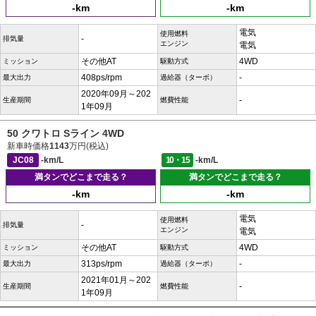
-km
-km
電気
使用燃料
-
排気量
エンジン
電気
その他AT
4WD
ミッション
駆動方式
408ps/rpm
-
最大出力
過給器（ターボ）
2020年09月～202
-
生産期間
燃費性能
1年09月
50 クワトロ Sライン 4WD
新車時価格
1143
万円(税込)
JC08
-km/L
10・15
-km/L
満タンでどこまで走る？
満タンでどこまで走る？
-km
-km
電気
使用燃料
-
排気量
エンジン
電気
その他AT
4WD
ミッション
駆動方式
313ps/rpm
-
最大出力
過給器（ターボ）
2021年01月～202
-
生産期間
燃費性能
1年09月