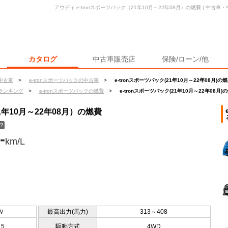
アウディ e-tronスポーツバック（21年10月～22年08月）の燃費 | 中
カタログ
中古車販売店
保険/ローン/他
中古車
>
e-tronスポーツバックの中古車
>
e-tronスポーツバック(21年10月～22年08月)の
ランキング
>
e-tronスポーツバックの燃費
>
e-tronスポーツバック(21年10月～22年08月)
1年10月～22年08月）の燃費
？
-
km/L
Ｖ
最高出力(馬力)
313～408
15
駆動方式
4WD