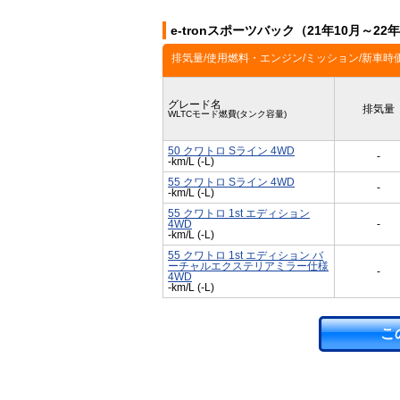
e-tronスポーツバック（21年10月～2
排気量/使用燃料・エンジン/ミッション/新車時
グレード名
排気量
WLTCモード燃費(タンク容量)
50 クワトロ Sライン 4WD
-
-km/L (-L)
55 クワトロ Sライン 4WD
-
-km/L (-L)
55 クワトロ 1st エディション
4WD
-
-km/L (-L)
55 クワトロ 1st エディション バ
ーチャルエクステリアミラー仕様
-
4WD
-km/L (-L)
こ