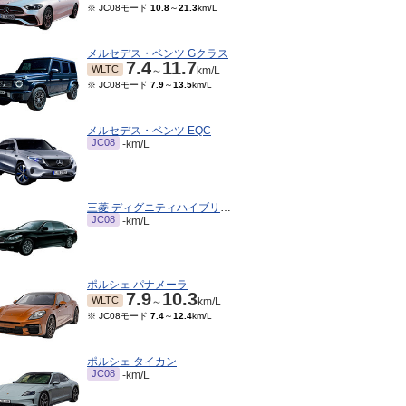
※ JC08モード
10.8
～
21.3
km/L
メルセデス・ベンツ Gクラス
7.4
11.7
WLTC
～
km/L
※ JC08モード
7.9
～
13.5
km/L
メルセデス・ベンツ EQC
JC08
-km/L
三菱 ディグニティハイブリッド
JC08
-km/L
ポルシェ パナメーラ
7.9
10.3
WLTC
～
km/L
※ JC08モード
7.4
～
12.4
km/L
ポルシェ タイカン
JC08
-km/L