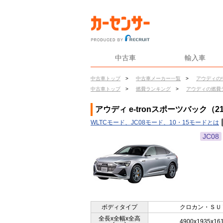
中古車
輸入車
中古車トップ
>
中古車メーカー一覧
>
アウディの
中古車トップ
>
燃費ランキング
>
アウディの燃費
アウディ e-tronスポーツバック（2
WLTCモード、JC08モード、10・15モードとは
JC08
ボディタイプ
クロカン・ＳＵ
全長x全幅x全高
4900x1935x16