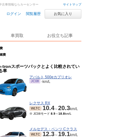
古車・中古車情報ならカーセンサー
サイトマップ
ログイン
閲覧履歴
お気に入り
車買取
お役立ち記事
燃費
の燃費
e-tronスポーツバックとよく比較されてい
る車
アバルト 500eカブリオレ
JC08
-km/L
レクサス RX
10.4
20.3
WLTC
～
km/L
※ JC08モード
8.9
～
18.8
km/L
メルセデス・ベンツ Cクラス
12.3
19.1
WLTC
～
km/L