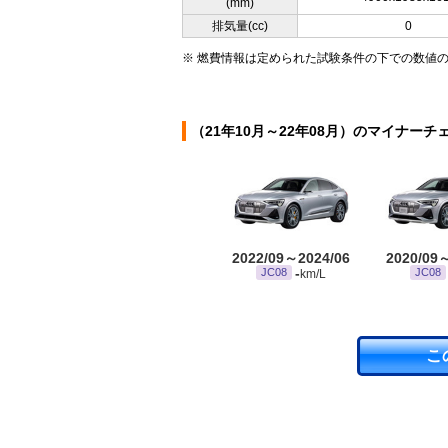
(mm)
排気量(cc)
0
※ 燃費情報は定められた試験条件の下での数値
（21年10月～22年08月）のマイナーチ
2022/09～2024/06
2020/09
-
JC08
JC08
km/L
こ