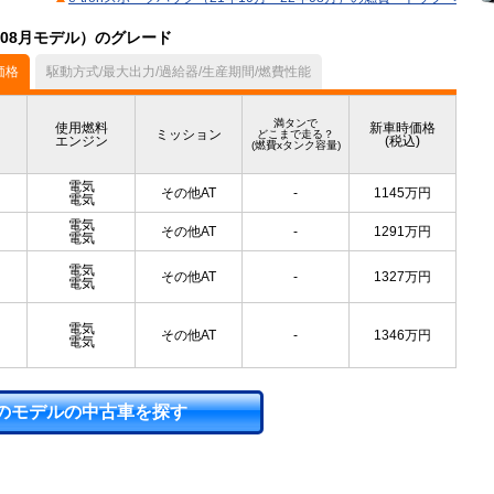
2年08月モデル）のグレード
価格
駆動方式/最大出力/過給器/生産期間/燃費性能
満タンで
使用燃料
新車時価格
ミッション
どこまで走る？
エンジン
(税込)
(燃費xタンク容量)
電気
その他AT
-
1145
万円
電気
電気
その他AT
-
1291
万円
電気
電気
その他AT
-
1327
万円
電気
電気
その他AT
-
1346
万円
電気
のモデルの中古車を探す