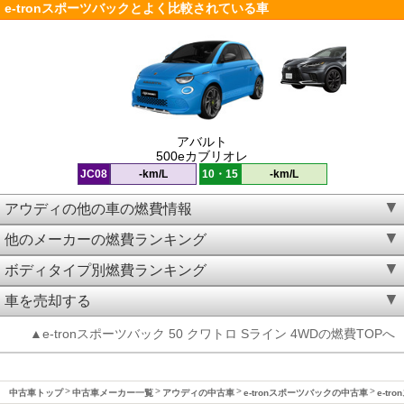
e-tronスポーツバックとよく比較されている車
アバルト
500eカブリオレ
JC08
-km/L
10・15
-km/L
アウディの他の車の燃費情報
他のメーカーの燃費ランキング
ボディタイプ別燃費ランキング
車を売却する
▲e-tronスポーツバック 50 クワトロ Sライン 4WDの燃費TOPへ
中古車トップ
中古車メーカー一覧
アウディの中古車
e-tronスポーツバックの中古車
e-tr