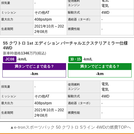
電気
使用燃料
-
排気量
エンジン
電気
その他AT
4WD
ミッション
駆動方式
408ps/rpm
-
最大出力
過給器（ターボ）
2021年10月～202
-
生産期間
燃費性能
2年08月
55 クワトロ 1st エディション バーチャルエクステリアミラー仕様
4WD
新車時価格
1346
万円(税込)
JC08
-km/L
10・15
-km/L
満タンでどこまで走る？
満タンでどこまで走る？
-km
-km
電気
使用燃料
-
排気量
エンジン
電気
その他AT
4WD
ミッション
駆動方式
408ps/rpm
-
最大出力
過給器（ターボ）
2021年10月～202
-
生産期間
燃費性能
2年08月
▲e-tronスポーツバック 50 クワトロ Sライン 4WDの燃費TOPへ