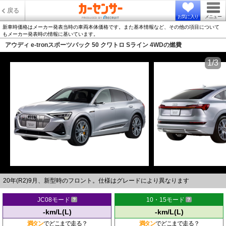
戻る
お気に入り
メニュー
新車時価格はメーカー発表当時の車両本体価格です。また基本情報など、その他の項目について
もメーカー発表時の情報に基いています。
アウディ e-tronスポーツバック 50 クワトロ Sライン 4WDの燃費
1/3
20年(R2)9月、新型時のフロント。仕様はグレードにより異なります
JC08モード
10・15モード
-km/L(L)
-km/L(L)
満タン
でどこまで走る？
満タン
でどこまで走る？