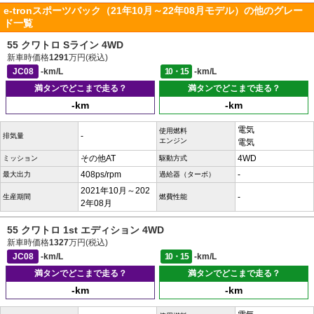
e-tronスポーツバック（21年10月～22年08月モデル）の他のグレー
ド一覧
55 クワトロ Sライン 4WD
新車時価格
1291
万円(税込)
JC08
-km/L
10・15
-km/L
満タンでどこまで走る？
満タンでどこまで走る？
-km
-km
電気
使用燃料
-
排気量
エンジン
電気
その他AT
4WD
ミッション
駆動方式
408ps/rpm
-
最大出力
過給器（ターボ）
2021年10月～202
-
生産期間
燃費性能
2年08月
55 クワトロ 1st エディション 4WD
新車時価格
1327
万円(税込)
JC08
-km/L
10・15
-km/L
満タンでどこまで走る？
満タンでどこまで走る？
-km
-km