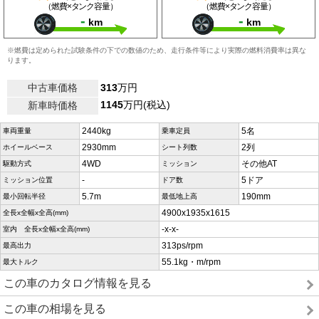
（燃費×タンク容量）
（燃費×タンク容量）
-
-
km
km
※燃費は定められた試験条件の下での数値のため、走行条件等により実際の燃料消費率は異な
ります。
中古車価格
313
万円
1145
万円(税込)
新車時価格
2440kg
5名
車両重量
乗車定員
2930mm
2列
ホイールベース
シート列数
4WD
その他AT
駆動方式
ミッション
-
5ドア
ミッション位置
ドア数
5.7m
190mm
最小回転半径
最低地上高
4900x1935x1615
全長x全幅x全高(mm)
-x-x-
室内 全長x全幅x全高(mm)
313ps/rpm
最高出力
55.1kg・m/rpm
最大トルク
この車のカタログ情報を見る
この車の相場を見る