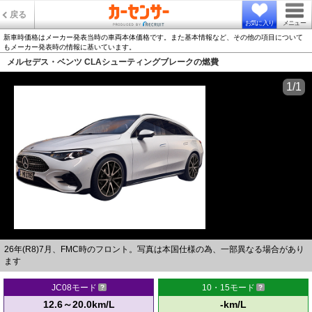
戻る
お気に入り
メニュー
新車時価格はメーカー発表当時の車両本体価格です。また基本情報など、その他の項目について
もメーカー発表時の情報に基いています。
メルセデス・ベンツ CLAシューティングブレークの燃費
1/1
26年(R8)7月、FMC時のフロント。写真は本国仕様の為、一部異なる場合があり
ます
JC08モード
10・15モード
12.6～20.0km/L
-km/L