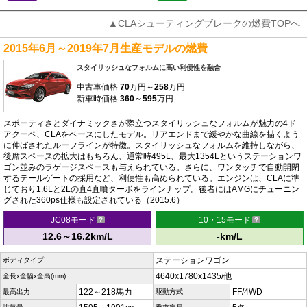
▲CLAシューティングブレークの燃費TOPへ
2015年6月～2019年7月生産モデルの燃費
スタイリッシュなフォルムに高い利便性を融合
中古車価格
70
万円～
258
万円
新車時価格
360～595
万円
スポーティさとダイナミックさが際立つスタイリッシュなフォルムが魅力の4ド
アクーペ、CLAをベースにしたモデル。リアエンドまで緩やかな曲線を描くよう
に伸ばされたルーフラインが特徴。スタイリッシュなフォルムを維持しながら、
後席スペースの拡大はもちろん、通常時495L、最大1354Lというステーションワ
ゴン並みのラゲージスペースも与えられている。さらに、ワンタッチで自動開閉
するテールゲートの採用など、利便性も高められている。エンジンは、CLAに準
じており1.6Lと2Lの直4直噴ターボをラインナップ。後者にはAMGにチューニン
グされた360ps仕様も設定されている（2015.6）
JC08モード
10・15モード
12.6～16.2km/L
-km/L
ステーションワゴン
ボディタイプ
4640x1780x1435/他
全長x全幅x全高(mm)
122～218馬力
FF/4WD
最高出力
駆動方式