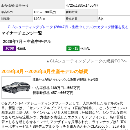
4725x1835x1455/他
全長x全幅x全高(mm)
136～190馬力
FF
最高出力
駆動方式
1498cc
5名
排気量
乗車定員
CLAシューティングブレーク (26年7月～生産中モデル)のカタログ情報を見る
マイナーチェンジ一覧
2026年7月～生産中モデル
JC08
-km/L
10・15
-km/L
▲CLAシューティングブレークの燃費TOPへ
2019年8月～2026年6月生産モデルの燃費
流麗かつ力強さをシンプルな造形で表現した2代目
中古車価格
168
万円～
558
万円
新車時価格
457～666
万円
Cセグメント4ドアシューティングブレークとして、人気を博したモデルの2代
目。新型では、「センシュアルピュアリティ（官能的純粋）」というデザインの
基本思想に基づき、ラインやエッジを大幅に削減した輪郭など、シンプルな造形
でありながら流麗かつ、力強さを表現したエクステリアデザインと、高い質感と
若々しさを感じさせるインテリアデザインを採用された。ラインナップは2L直4
ターボディーゼルと8速デュアルクラッチを組み合わせたCLA200dと、2L直4タ