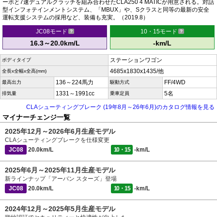
ーボと7速デュアルクラッチを組み合わせたCLA250 4 MATICが用意される。対話
型インフォテインメントシステム、「MBUX」や、Sクラスと同等の最新の安全
運転支援システムの採用など、装備も充実。（2019.8）
JC08モード
10・15モード
16.3～20.0km/L
-km/L
ステーションワゴン
ボディタイプ
4685x1830x1435/他
全長x全幅x全高(mm)
136～224馬力
FF/4WD
最高出力
駆動方式
1331～1991cc
5名
排気量
乗車定員
CLAシューティングブレーク (19年8月～26年6月)のカタログ情報を見る
マイナーチェンジ一覧
2025年12月～2026年6月生産モデル
CLAシューティングブレークを仕様変更
JC08
20.0km/L
10・15
-km/L
2025年6月～2025年11月生産モデル
新ラインナップ「アーバン スターズ」登場
JC08
20.0km/L
10・15
-km/L
2024年12月～2025年5月生産モデル