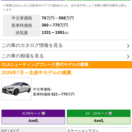
※燃費は定められた試験条件の下での数値のため、走行条件等により実際の燃料消費率は異な
ります。
中古車価格
70
万円～
558
万円
360～770
万円
新車時価格
1331～1991
cc
排気量
この車のカタログ情報を見る
この車の相場を見る
CLAシューティングブレーク歴代モデルの燃費
2026年7月～生産中モデルの燃費
中古車価格
-
新車時価格
621～770
万円
JC08モード
10・15モード
-km/L
-km/L
ステーションワゴン
ボディタイプ