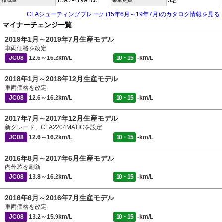
1595～1991cc
5名
排気量
乗車定員
CLAシューティングブレーク (15年6月～19年7月)のカタログ情報を見る
マイナーチェンジ一覧
2019年1月～2019年7月生産モデル
車両価格を改定
JC08
12.6～16.2km/L
10・15
-km/L
2018年1月～2018年12月生産モデル
車両価格を改定
JC08
12.6～16.2km/L
10・15
-km/L
2017年7月～2017年12月生産モデル
新グレード、CLA2204MATICを設定
JC08
12.6～16.2km/L
10・15
-km/L
2016年8月～2017年6月生産モデル
内外装を刷新
JC08
13.8～16.2km/L
10・15
-km/L
2016年6月～2016年7月生産モデル
車両価格を改定
JC08
13.2～15.9km/L
10・15
-km/L