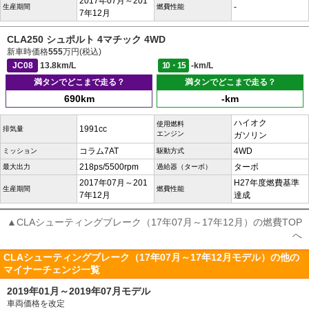
2017年07月～201
-
生産期間
燃費性能
7年12月
CLA250 シュポルト 4マチック 4WD
新車時価格
555
万円(税込)
JC08
13.8km/L
10・15
-km/L
満タンでどこまで走る？
満タンでどこまで走る？
690km
-km
ハイオク
使用燃料
1991cc
排気量
エンジン
ガソリン
コラム7AT
4WD
ミッション
駆動方式
218ps/5500rpm
ターボ
最大出力
過給器（ターボ）
2017年07月～201
H27年度燃費基準
生産期間
燃費性能
7年12月
達成
▲CLAシューティングブレーク（17年07月～17年12月）の燃費TOP
へ
CLAシューティングブレーク（17年07月～17年12月モデル）の他の
マイナーチェンジ一覧
2019年01月～2019年07月モデル
車両価格を改定