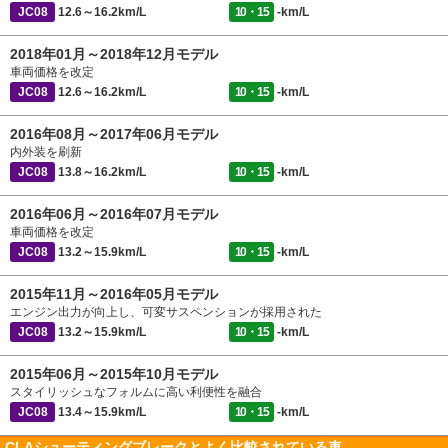
JC08
12.6～16.2km/L
10・15
-km/L
2018年01月～2018年12月モデル
車両価格を改定
JC08
12.6～16.2km/L
10・15
-km/L
2016年08月～2017年06月モデル
内外装を刷新
JC08
13.8～16.2km/L
10・15
-km/L
2016年06月～2016年07月モデル
車両価格を改定
JC08
13.2～15.9km/L
10・15
-km/L
2015年11月～2016年05月モデル
エンジン出力が向上し、可変サスペンションが採用された
JC08
13.2～15.9km/L
10・15
-km/L
2015年06月～2015年10月モデル
スタイリッシュなフォルムに高い利便性を融合
JC08
13.4～15.9km/L
10・15
-km/L
CLAシューティングブレークとよく比較されている車