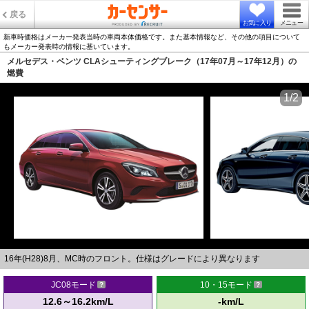
戻る
お気に入り
メニュー
新車時価格はメーカー発表当時の車両本体価格です。また基本情報など、その他の項目について
もメーカー発表時の情報に基いています。
メルセデス・ベンツ CLAシューティングブレーク（17年07月～17年12月）の
燃費
1/2
16年(H28)8月、MC時のフロント。仕様はグレードにより異なります
JC08モード
10・15モード
12.6～16.2km/L
-km/L