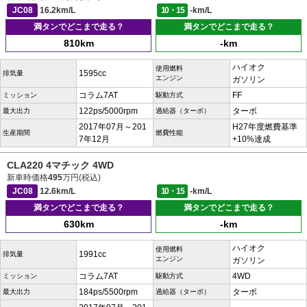
JC08
16.2km/L
10・15
-km/L
満タンでどこまで走る？
満タンでどこまで走る？
810km
-km
ハイオク
使用燃料
1595cc
排気量
エンジン
ガソリン
コラム7AT
FF
ミッション
駆動方式
122ps/5000rpm
ターボ
最大出力
過給器（ターボ）
2017年07月～201
H27年度燃費基準
生産期間
燃費性能
7年12月
+10%達成
CLA220 4マチック 4WD
新車時価格
495
万円(税込)
JC08
12.6km/L
10・15
-km/L
満タンでどこまで走る？
満タンでどこまで走る？
630km
-km
ハイオク
使用燃料
1991cc
排気量
エンジン
ガソリン
コラム7AT
4WD
ミッション
駆動方式
184ps/5500rpm
ターボ
最大出力
過給器（ターボ）