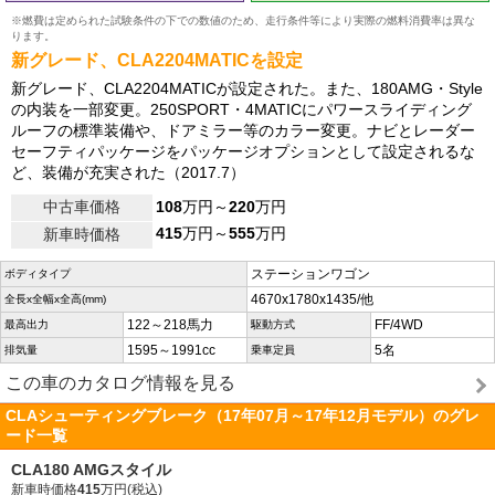
※燃費は定められた試験条件の下での数値のため、走行条件等により実際の燃料消費率は異な
ります。
新グレード、CLA2204MATICを設定
新グレード、CLA2204MATICが設定された。また、180AMG・Style
の内装を一部変更。250SPORT・4MATICにパワースライディング
ルーフの標準装備や、ドアミラー等のカラー変更。ナビとレーダー
セーフティパッケージをパッケージオプションとして設定されるな
ど、装備が充実された（2017.7）
中古車価格
108
万円～
220
万円
415
万円～
555
万円
新車時価格
ステーションワゴン
ボディタイプ
4670x1780x1435/他
全長x全幅x全高(mm)
122～218馬力
FF/4WD
最高出力
駆動方式
1595～1991cc
5名
排気量
乗車定員
この車のカタログ情報を見る
CLAシューティングブレーク（17年07月～17年12月モデル）のグレ
ード一覧
CLA180 AMGスタイル
新車時価格
415
万円(税込)