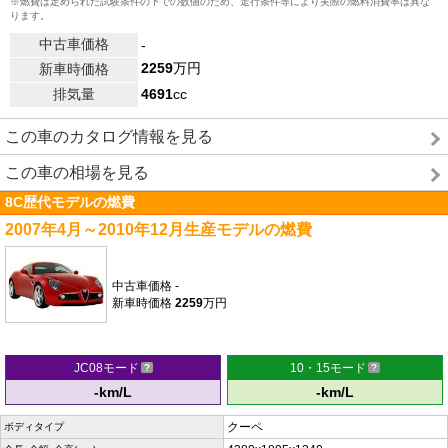
※燃費は定められた試験条件の下での数値のため、走行条件等により実際の燃料消費率は異な
ります。
中古車価格
-
2259
万円
新車時価格
排気量
4691
cc
この車のカタログ情報を見る
この車の相場を見る
8C歴代モデルの燃費
2007年4月～2010年12月生産モデルの燃費
中古車価格
-
新車時価格
2259
万円
JC08モード
10・15モード
-km/L
-km/L
クーペ
ボディタイプ