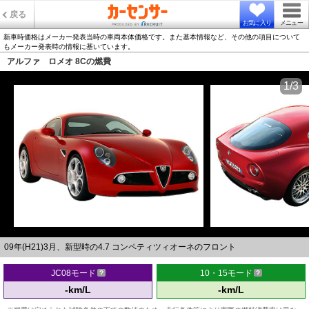
戻る
お気に入り
メニュー
新車時価格はメーカー発表当時の車両本体価格です。また基本情報など、その他の項目について
もメーカー発表時の情報に基いています。
アルファ ロメオ 8Cの燃費
1/3
09年(H21)3月、新型時の4.7 コンペティツィオーネのフロント
JC08モード
10・15モード
-km/L
-km/L