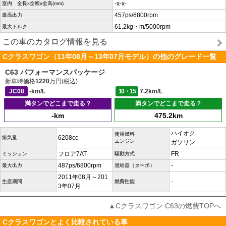
-x-x-
室内 全長x全幅x全高(mm)
457ps/6800rpm
最高出力
61.2kg・m/5000rpm
最大トルク
この車のカタログ情報を見る
Cクラスワゴン（11年08月～13年07月モデル）の他のグレード一覧
C63 パフォーマンスパッケージ
新車時価格
1220
万円(税込)
JC08
-km/L
10・15
7.2km/L
満タンでどこまで走る？
満タンでどこまで走る？
-km
475.2km
ハイオク
使用燃料
6208cc
排気量
エンジン
ガソリン
フロア7AT
FR
ミッション
駆動方式
487ps/6800rpm
-
最大出力
過給器（ターボ）
2011年08月～201
-
生産期間
燃費性能
3年07月
▲Cクラスワゴン C63の燃費TOPへ
Cクラスワゴンとよく比較されている車