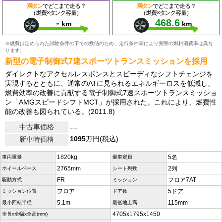
満タン
でどこまで走る？
満タン
でどこまで走る？
（燃費×タンク容量）
（燃費×タンク容量）
-
468.6
km
km
※燃費は定められた試験条件の下での数値のため、走行条件等により実際の燃料消費率は異な
ります。
新型の電子制御式7速スポーツトランスミッションを採用
ダイレクトなアクセルレスポンスとスピーディなシフトチェンジを
実現するとともに、通常のATに見られるエネルギーロスを低減し、
燃費効率の改善に貢献する電子制御式7速スポーツトランスミッショ
ン「AMGスピードシフトMCT」が採用された。これにより、燃費性
能の改善も図られている。(2011.8)
中古車価格
---
1095
万円(税込)
新車時価格
1820kg
5名
車両重量
乗車定員
2765mm
2列
ホイールベース
シート列数
FR
フロア7AT
駆動方式
ミッション
フロア
5ドア
ミッション位置
ドア数
5.1m
115mm
最小回転半径
最低地上高
4705x1795x1450
全長x全幅x全高(mm)