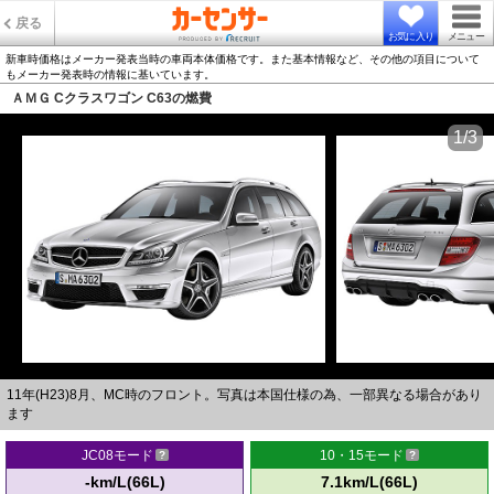
戻る
お気に入り
メニュー
新車時価格はメーカー発表当時の車両本体価格です。また基本情報など、その他の項目について
もメーカー発表時の情報に基いています。
ＡＭＧ Cクラスワゴン C63の燃費
1/3
11年(H23)8月、MC時のフロント。写真は本国仕様の為、一部異なる場合があり
ます
JC08モード
10・15モード
-km/L(66L)
7.1km/L(66L)