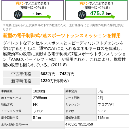
満タン
でどこまで走る？
満タン
でどこまで走る？
（燃費×タンク容量）
（燃費×タンク容量）
-
475.2
km
km
※燃費は定められた試験条件の下での数値のため、走行条件等により実際の燃料消費率は異な
ります。
新型の電子制御式7速スポーツトランスミッションを採用
ダイレクトなアクセルレスポンスとスピーディなシフトチェンジを
実現するとともに、通常のATに見られるエネルギーロスを低減し、
燃費効率の改善に貢献する電子制御式7速スポーツトランスミッショ
ン「AMGスピードシフトMCT」が採用された。これにより、燃費性
能の改善も図られている。(2011.8)
中古車価格
663
万円～
743
万円
1220
万円(税込)
新車時価格
1820kg
5名
車両重量
乗車定員
2765mm
2列
ホイールベース
シート列数
FR
フロア7AT
駆動方式
ミッション
フロア
5ドア
ミッション位置
ドア数
5.1m
115mm
最小回転半径
最低地上高
4705x1795x1450
全長x全幅x全高(mm)