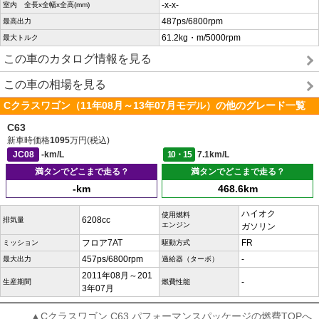
-x-x-
室内 全長x全幅x全高(mm)
487ps/6800rpm
最高出力
61.2kg・m/5000rpm
最大トルク
この車のカタログ情報を見る
この車の相場を見る
Cクラスワゴン（11年08月～13年07月モデル）の他のグレード一覧
C63
新車時価格
1095
万円(税込)
JC08
-km/L
10・15
7.1km/L
満タンでどこまで走る？
満タンでどこまで走る？
-km
468.6km
ハイオク
使用燃料
6208cc
排気量
エンジン
ガソリン
フロア7AT
FR
ミッション
駆動方式
457ps/6800rpm
-
最大出力
過給器（ターボ）
2011年08月～201
-
生産期間
燃費性能
3年07月
▲Cクラスワゴン C63 パフォーマンスパッケージの燃費TOPへ