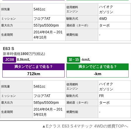
ハイオク
使用燃料
5461cc
排気量
エンジン
ガソリン
フロア7AT
4WD
ミッション
駆動方式
557ps/5500rpm
ターボ
最大出力
過給器（ターボ）
2014年04月～201
-
生産期間
燃費性能
4年10月
E63 S
新車時価格
1800
万円(税込)
JC08
8.9km/L
10・15
-km/L
満タンでどこまで走る？
満タンでどこまで走る？
712km
-km
ハイオク
使用燃料
5461cc
排気量
エンジン
ガソリン
フロア7AT
FR
ミッション
駆動方式
585ps/5500rpm
ターボ
最大出力
過給器（ターボ）
2014年04月～201
-
生産期間
燃費性能
5年03月
▲Eクラス E63 S 4マチック 4WDの燃費TOPへ