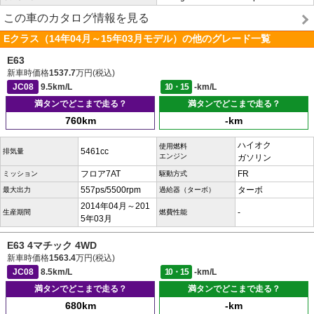
この車のカタログ情報を見る
Eクラス（14年04月～15年03月モデル）の他のグレード一覧
E63
新車時価格
1537.7
万円(税込)
JC08
9.5km/L
10・15
-km/L
満タンでどこまで走る？
満タンでどこまで走る？
760km
-km
ハイオク
使用燃料
5461cc
排気量
エンジン
ガソリン
フロア7AT
FR
ミッション
駆動方式
557ps/5500rpm
ターボ
最大出力
過給器（ターボ）
2014年04月～201
-
生産期間
燃費性能
5年03月
E63 4マチック 4WD
新車時価格
1563.4
万円(税込)
JC08
8.5km/L
10・15
-km/L
満タンでどこまで走る？
満タンでどこまで走る？
680km
-km