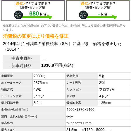
満タン
でどこまで走る？
満タン
でどこまで走る？
（燃費×タンク容量）
（燃費×タンク容量）
680
-
km
km
※燃費は定められた試験条件の下での数値のため、走行条件等により実際の燃料消費率は異な
ります。
消費税の変更により価格を修正
2014年4月1日以降の消費税率（8％）に基づき、価格を修正した
（2014.4）
中古車価格
---
1830.8
万円(税込)
新車時価格
2030kg
5名
車両重量
乗車定員
2875mm
2列
ホイールベース
シート列数
4WD
フロア7AT
駆動方式
ミッション
フロア
4ドア
ミッション位置
ドア数
5.2m
135mm
最小回転半径
最低地上高
4900x1870x1460
全長x全幅x全高(mm)
-x-x-
室内 全長x全幅x全高(mm)
585ps/5500rpm
最高出力
81.5kg・m/1750～5000rpm
最大トルク