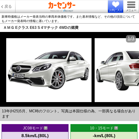
戻る
お気に入り
メニュー
新車時価格はメーカー発表当時の車両本体価格です。また基本情報など、その他の項目について
もメーカー発表時の情報に基いています。
ＡＭＧ Eクラス E63 S 4マチック 4WDの燃費
1/3
13年(H25)5月、MC時のフロント。写真は本国仕様の為、一部異なる場合があり
ます
JC08モード
10・15モード
8.5km/L(80L)
-km/L(80L)